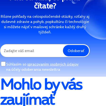
čítate?
Rôzne pohľady na celospoločenské otázky, vzťahy aj
duševné zdravie a pohyb, popkultúru či technológie
si môžete nájsť v mailovej schránke každý druhý
týždeň.
Odoberať
Súhlasím so
spracovaním osobných údajov
na účely odoberania newslettra
Mohlo by vás
zaujímať