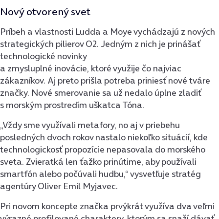
Nový otvorený svet
Príbeh a vlastnosti Ludda a Moye vychádzajú z nových
strategických pilierov O2. Jedným z nich je prinášať
technologické novinky
a zmysluplné inovácie, ktoré využije čo najviac
zákazníkov. Aj preto prišla potreba priniesť nové tváre
značky. Nové smerovanie sa už nedalo úplne zladiť
s morským prostredím uškatca Tóna.
„Vždy sme využívali metafory, no aj v priebehu
posledných dvoch rokov nastalo niekoľko situácií, kde
technologickosť propozície nepasovala do morského
sveta. Zvieratká len ťažko prinútime, aby používali
smartfón alebo počúvali hudbu,“ vysvetľuje stratég
agentúry Oliver Emil Myjavec.
Pri novom koncepte značka prvýkrát využíva dva veľmi
výrazné profilované charaktery, ktorým sa snaží dávať