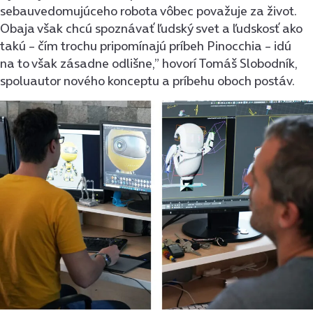
sebauvedomujúceho robota vôbec považuje za život.
Obaja však chcú spoznávať ľudský svet a ľudskosť ako
takú – čím trochu pripomínajú príbeh Pinocchia – idú
na to však zásadne odlišne,” hovorí Tomáš Slobodník,
spoluautor nového konceptu a príbehu oboch postáv.