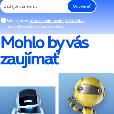
Odoberať
Súhlasím so
spracovaním osobných údajov
na účely odoberania newslettra
Mohlo by vás
zaujímať