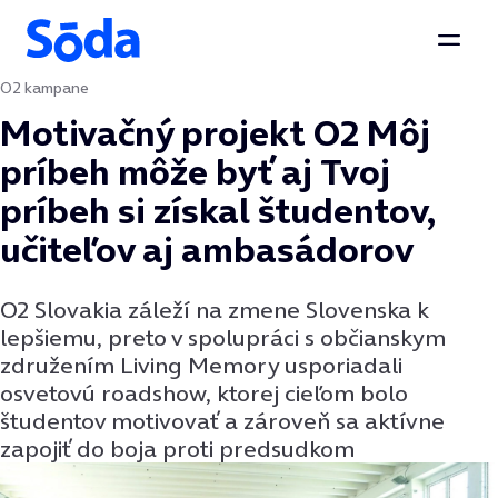
Otvor
O2 kampane
Preskočiť na obsah
Motivačný projekt O2 Môj
príbeh môže byť aj Tvoj
príbeh si získal študentov,
učiteľov aj ambasádorov
O2 Slovakia záleží na zmene Slovenska k
lepšiemu, preto v spolupráci s občianskym
združením Living Memory usporiadali
osvetovú roadshow, ktorej cieľom bolo
študentov motivovať a zároveň sa aktívne
zapojiť do boja proti predsudkom