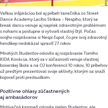
Veľkou inšpiráciou bol aj príbeh tanečníka zo Street
Dance Academy Laciho Strikea – Nespiho, ktorý sa
break dancu venuje aj napriek zdravotným problémom
s nohami a postupne si vytvoril vlastný štýl. Počas
svojho rozprávania si Nespi čupol, čo pre svoj zdravotný
hendikep nedokázal spraviť 27 rokov.
Mnohých študentov oslovilo aj rozprávanie Tomiho
KIDA Kovácsa, ktorý sa v súčasnosti venuje vlastnej
boxerskej škole a na O2 konferencii 10 rokov, 10 príbehov
už predtým prezentoval svoje aktivity, ktorým sa snaží
bojovať proti predsudkom.
Pozitívne ohlasy zúčastnených
aj ambasádorov
Motivačná kampaň oslovila nielen študentov, ale