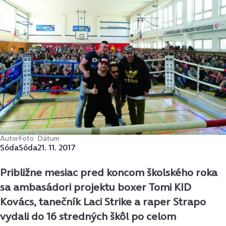
Autor
Foto
Dátum
Sóda
Sóda
21. 11. 2017
Približne mesiac pred koncom školského roka
sa ambasádori projektu boxer Tomi KID
Kovács, tanečník Laci Strike a raper Strapo
vydali do 16 stredných škôl po celom