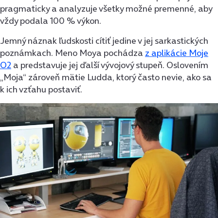
pragmaticky a analyzuje všetky možné premenné, aby
vždy podala 100 % výkon.
Jemný náznak ľudskosti cítiť jedine v jej sarkastických
poznámkach. Meno Moya pochádza
z aplikácie Moje
O2
a predstavuje jej ďalší vývojový stupeň. Oslovením
„Moja“ zároveň mätie Ludda, ktorý často nevie, ako sa
k ich vzťahu postaviť.