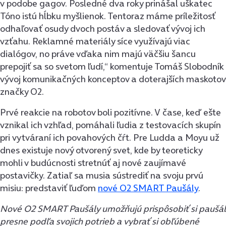
v podobe gagov. Posledné dva roky prinášal uškatec
Tóno istú hĺbku myšlienok. Tentoraz máme príležitosť
odhaľovať osudy dvoch postáv a sledovať vývoj ich
vzťahu. Reklamné materiály síce využívajú viac
dialógov, no práve vďaka nim majú väčšiu šancu
prepojiť sa so svetom ľudí,“ komentuje Tomáš Slobodník
vývoj komunikačných konceptov a doterajších maskotov
značky O2.
Prvé reakcie na robotov boli pozitívne. V čase, keď ešte
vznikal ich vzhľad, pomáhali ľudia z testovacích skupín
pri vytváraní ich povahových čŕt. Pre Ludda a Moyu už
dnes existuje nový otvorený svet, kde by teoreticky
mohli v budúcnosti stretnúť aj nové zaujímavé
postavičky. Zatiaľ sa musia sústrediť na svoju prvú
misiu: predstaviť ľuďom
nové O2 SMART Paušály
.
Nové O2 SMART Paušály umožňujú prispôsobiť si paušál
presne podľa svojich potrieb a vybrať si obľúbené