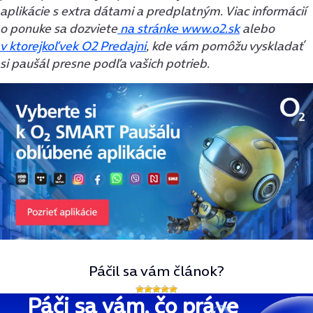
aplikácie s extra dátami a predplatným.
Viac informácií
o ponuke sa dozviete
na stránke www.o2.sk
alebo
v ktorejkoľvek O2 Predajni
, kde vám pomôžu vyskladať
si paušál presne podľa vašich potrieb.
Páčil sa vám článok?
Páči sa vám, čo práve