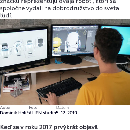
značku reprezentujú dvaja roboti, ktorí sa
spoločne vydali na dobrodružstvo do sveta
ľudí.
Autor
Foto
Dátum
Dominik Holič
ALIEN studio
5. 12. 2019
Keď sa v roku 2017 prvýkrát objavil