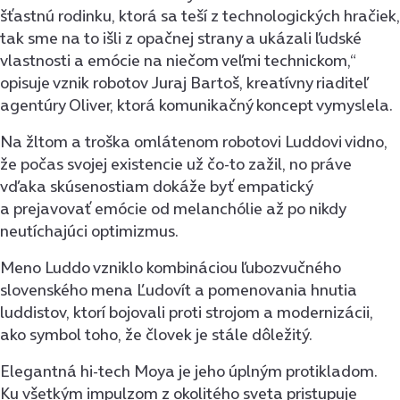
šťastnú rodinku, ktorá sa teší z technologických hračiek,
tak sme na to išli z opačnej strany a ukázali ľudské
vlastnosti a emócie na niečom veľmi technickom,“
opisuje vznik robotov Juraj Bartoš, kreatívny riaditeľ
agentúry Oliver, ktorá komunikačný koncept vymyslela.
Na žltom a troška omlátenom robotovi Luddovi vidno,
že počas svojej existencie už čo-to zažil, no práve
vďaka skúsenostiam dokáže byť empatický
a prejavovať emócie od melanchólie až po nikdy
neutíchajúci optimizmus.
Meno Luddo vzniklo kombináciou ľubozvučného
slovenského mena Ľudovít a pomenovania hnutia
luddistov, ktorí bojovali proti strojom a modernizácii,
ako symbol toho, že človek je stále dôležitý.
Elegantná hi-tech Moya je jeho úplným protikladom.
Ku všetkým impulzom z okolitého sveta pristupuje