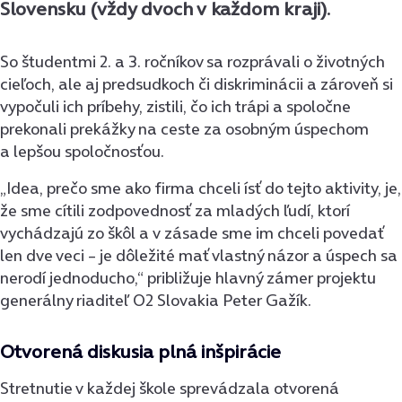
Slovensku (vždy dvoch v každom kraji).
So študentmi 2. a 3. ročníkov sa rozprávali o životných
cieľoch, ale aj predsudkoch či diskriminácii a zároveň si
vypočuli ich príbehy, zistili, čo ich trápi a spoločne
prekonali prekážky na ceste za osobným úspechom
a lepšou spoločnosťou.
„Idea, prečo sme ako firma chceli ísť do tejto aktivity, je,
že sme cítili zodpovednosť za mladých ľudí, ktorí
vychádzajú zo škôl a v zásade sme im chceli povedať
len dve veci – je dôležité mať vlastný názor a úspech sa
nerodí jednoducho,“ približuje hlavný zámer projektu
generálny riaditeľ O2 Slovakia Peter Gažík.
Otvorená diskusia plná inšpirácie
Stretnutie v každej škole sprevádzala otvorená