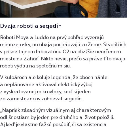
Dvaja roboti a segedín
Roboti Moya a Luddo na prvý pohľad vyzerajú
mimozemsky, no obaja pochádzajú zo Zeme. Stvorili ich
v prísne tajnom laboratóriu O2 na blizžšie neurčenom
mieste na Záhorí. Nikto nevie, prečo sa práve títo dvaja
roboti vydali na spoločnú misiu.
V kuloároch ale koluje legenda, že oboch náhle
a neplánovane aktivoval elektrický výboj
z vyskratovanej mikrovlnky, keď si jeden
zo zamestnancov zohrieval segedín.
„Napriek zásadným vizuálnym aj charakterovým
odlišnostiam by jeden pre druhého aj život položili.
Aj keď je vlastne ťažké posúdiť, či sa existencia