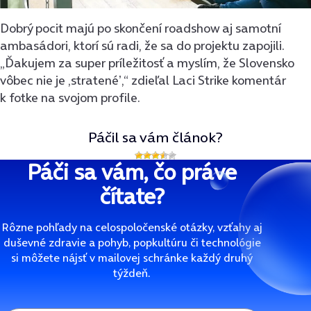
Dobrý pocit majú po skončení roadshow aj samotní
ambasádori, ktorí sú radi, že sa do projektu zapojili.
„Ďakujem za super príležitosť a myslím, že Slovensko
vôbec nie je ,stratenéʼ,“ zdieľal Laci Strike komentár
k fotke na svojom profile.
Páčil sa vám článok?
Páči sa vám, čo práve
čítate?
Rôzne pohľady na celospoločenské otázky, vzťahy aj
duševné zdravie a pohyb, popkultúru či technológie
si môžete nájsť v mailovej schránke každý druhý
týždeň.