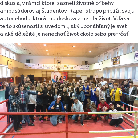
diskusia, v rámci ktorej zazneli životné príbehy
ambasádorov aj študentov. Raper Strapo priblížil svoju
autonehodu, ktorá mu doslova zmenila život. Vďaka
tejto skúsenosti si uvedomil, aký uponáhľaný je svet
a aké dôležité je nenechať život okolo seba prefrčať.