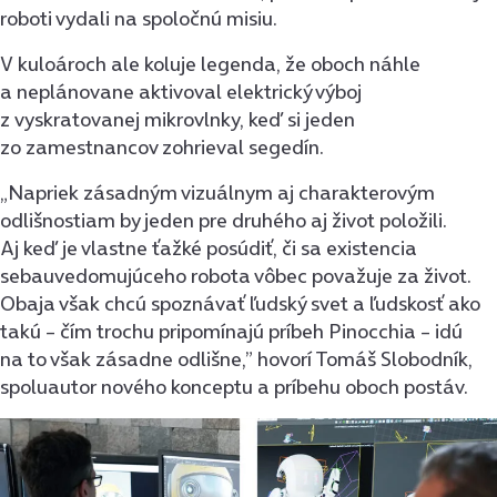
roboti vydali na spoločnú misiu.
V kuloároch ale koluje legenda, že oboch náhle
a neplánovane aktivoval elektrický výboj
z vyskratovanej mikrovlnky, keď si jeden
zo zamestnancov zohrieval segedín.
„Napriek zásadným vizuálnym aj charakterovým
odlišnostiam by jeden pre druhého aj život položili.
Aj keď je vlastne ťažké posúdiť, či sa existencia
sebauvedomujúceho robota vôbec považuje za život.
Obaja však chcú spoznávať ľudský svet a ľudskosť ako
takú – čím trochu pripomínajú príbeh Pinocchia – idú
na to však zásadne odlišne,” hovorí Tomáš Slobodník,
spoluautor nového konceptu a príbehu oboch postáv.