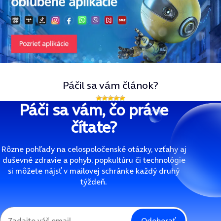
Páčil sa vám článok?
Páči sa vám, čo práve
čítate?
Rôzne pohľady na celospoločenské otázky, vzťahy aj
duševné zdravie a pohyb, popkultúru či technológie
si môžete nájsť v mailovej schránke každý druhý
týždeň.
Odoberať