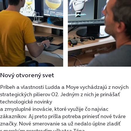
Nový otvorený svet
Príbeh a vlastnosti Ludda a Moye vychádzajú z nových
strategických pilierov O2. Jedným z nich je prinášať
technologické novinky
a zmysluplné inovácie, ktoré využije čo najviac
zákazníkov. Aj preto prišla potreba priniesť nové tváre
značky. Nové smerovanie sa už nedalo úplne zladiť
s morským prostredím uškatca Tóna.