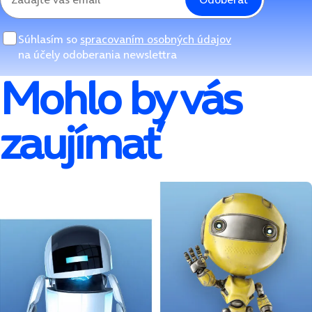
Súhlasím so
spracovaním osobných údajov
na účely odoberania newslettra
Mohlo by vás
zaujímať