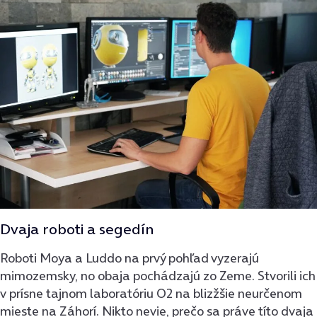
Dvaja roboti a segedín
Roboti Moya a Luddo na prvý pohľad vyzerajú
mimozemsky, no obaja pochádzajú zo Zeme. Stvorili ich
v prísne tajnom laboratóriu O2 na blizžšie neurčenom
mieste na Záhorí. Nikto nevie, prečo sa práve títo dvaja