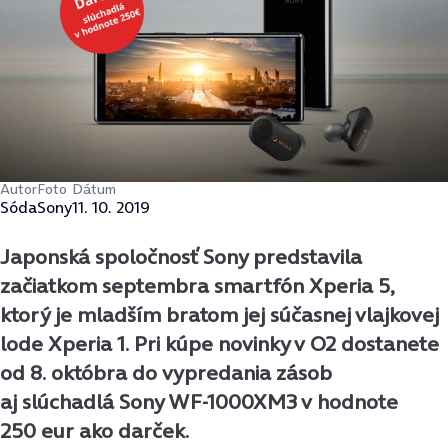
Autor
Foto
Dátum
Sóda
Sony
11. 10. 2019
Japonská spoločnosť Sony predstavila
začiatkom septembra smartfón Xperia 5,
ktorý je mladším bratom jej súčasnej vlajkovej
lode Xperia 1. Pri kúpe novinky v O2 dostanete
od 8. októbra do vypredania zásob
aj slúchadlá Sony WF-1000XM3 v hodnote
250 eur ako darček.