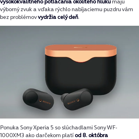
vysokokvalitného potláčania okolitého hluku
majú
výborný zvuk a vďaka rýchlo nabíjaciemu puzdru vám
bez problémov
vydržia celý deň
.
Ponuka Sony Xperia 5 so slúchadlami Sony WF-
1000XM3 ako darčekom platí
od 8. októbra