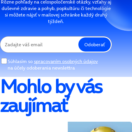
Rôzne pohľady na celospoločenské otázky, vzťahy aj
duševné zdravie a pohyb, popkultúru či technológie
si môžete nájsť v mailovej schránke každý druhý
týždeň.
Odoberať
Súhlasím so
spracovaním osobných údajov
na účely odoberania newslettra
Mohlo by vás
zaujímať