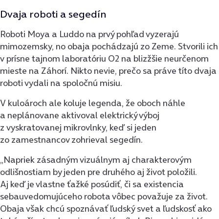
Dvaja roboti a segedín
Roboti Moya a Luddo na prvý pohľad vyzerajú
mimozemsky, no obaja pochádzajú zo Zeme. Stvorili ich
v prísne tajnom laboratóriu O2 na blizžšie neurčenom
mieste na Záhorí. Nikto nevie, prečo sa práve títo dvaja
roboti vydali na spoločnú misiu.
V kuloároch ale koluje legenda, že oboch náhle
a neplánovane aktivoval elektrický výboj
z vyskratovanej mikrovlnky, keď si jeden
zo zamestnancov zohrieval segedín.
„Napriek zásadným vizuálnym aj charakterovým
odlišnostiam by jeden pre druhého aj život položili.
Aj keď je vlastne ťažké posúdiť, či sa existencia
sebauvedomujúceho robota vôbec považuje za život.
Obaja však chcú spoznávať ľudský svet a ľudskosť ako