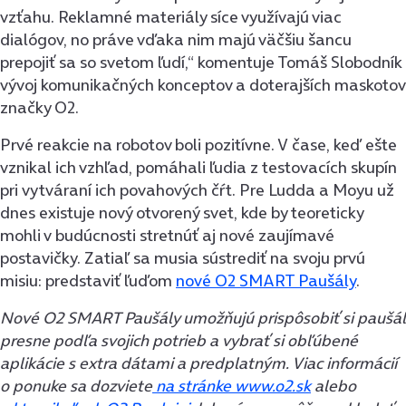
vzťahu. Reklamné materiály síce využívajú viac
dialógov, no práve vďaka nim majú väčšiu šancu
prepojiť sa so svetom ľudí,“ komentuje Tomáš Slobodník
vývoj komunikačných konceptov a doterajších maskotov
značky O2.
Prvé reakcie na robotov boli pozitívne. V čase, keď ešte
vznikal ich vzhľad, pomáhali ľudia z testovacích skupín
pri vytváraní ich povahových čŕt. Pre Ludda a Moyu už
dnes existuje nový otvorený svet, kde by teoreticky
mohli v budúcnosti stretnúť aj nové zaujímavé
postavičky. Zatiaľ sa musia sústrediť na svoju prvú
misiu: predstaviť ľuďom
nové O2 SMART Paušály
.
Nové O2 SMART Paušály umožňujú prispôsobiť si paušál
presne podľa svojich potrieb a vybrať si obľúbené
aplikácie s extra dátami a predplatným.
Viac informácií
o ponuke sa dozviete
na stránke www.o2.sk
alebo