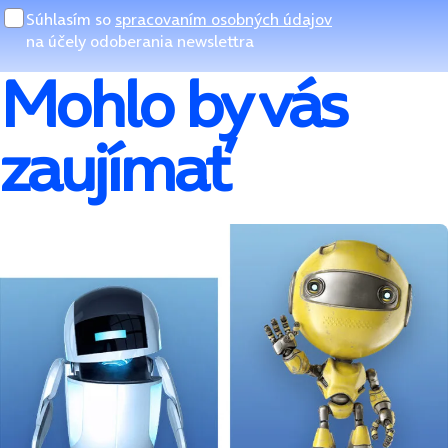
Súhlasím so
spracovaním osobných údajov
na účely odoberania newslettra
Mohlo by vás
zaujímať