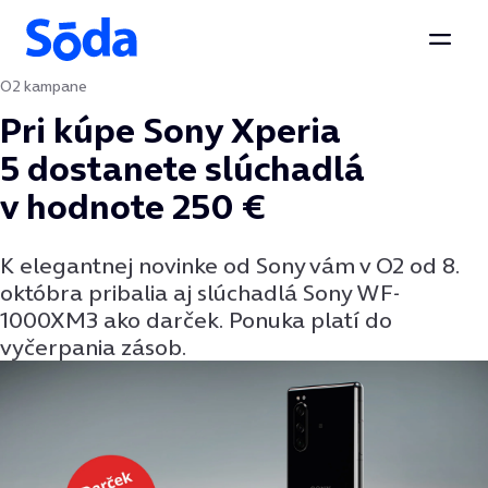
Otvor
O2 kampane
Preskočiť na obsah
Pri kúpe Sony Xperia
5 dostanete slúchadlá
v hodnote 250 €
K elegantnej novinke od Sony vám v O2 od 8.
októbra pribalia aj slúchadlá Sony WF-
1000XM3 ako darček. Ponuka platí do
vyčerpania zásob.