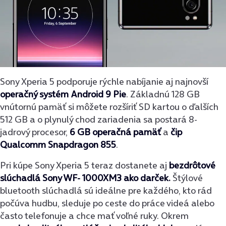
Sony Xperia 5 podporuje rýchle nabíjanie aj najnovší
operačný systém Android 9 Pie
. Základnú 128 GB
vnútornú pamäť si môžete rozšíriť SD kartou o ďalších
512 GB a o plynulý chod zariadenia sa postará 8-
jadrový procesor,
6 GB operačná pamäť
a
čip
Qualcomm Snapdragon 855
.
Pri kúpe Sony Xperia 5 teraz dostanete aj
bezdrôtové
slúchadlá Sony WF- 1000XM3 ako darček.
Štýlové
bluetooth slúchadlá sú ideálne pre každého, kto rád
počúva hudbu, sleduje po ceste do práce videá alebo
často telefonuje a chce mať voľné ruky. Okrem