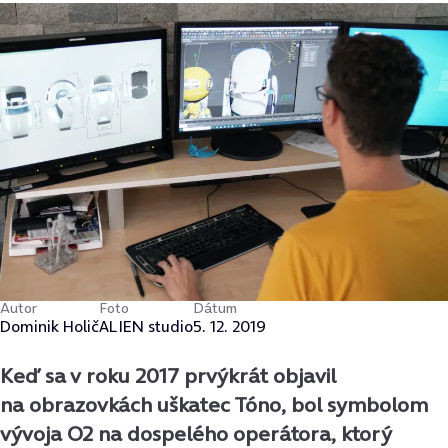
Autor
Foto
Dátum
Dominik Holič
ALIEN studio
5. 12. 2019
Keď sa v roku 2017 prvýkrát objavil
na obrazovkách uškatec Tóno, bol symbolom
vývoja O2 na dospelého operátora, ktorý