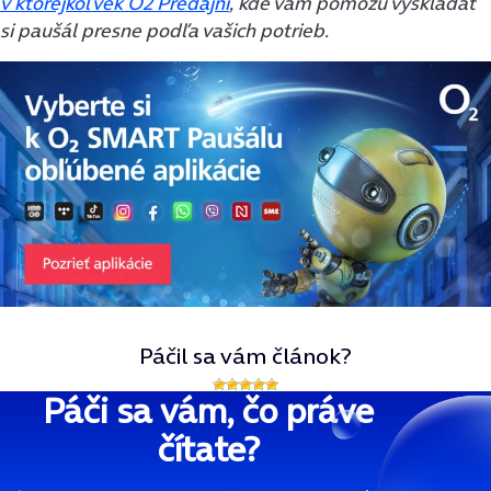
v ktorejkoľvek O2 Predajni
, kde vám pomôžu vyskladať
si paušál presne podľa vašich potrieb.
Páčil sa vám článok?
Páči sa vám, čo práve
čítate?