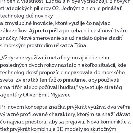
Príbeh a vlastnosti Ludda a Moye vychádzajú z nových
strategických pilierov O2. Jedným z nich je prinášať
technologické novinky
a zmysluplné inovácie, ktoré využije čo najviac
zákazníkov. Aj preto prišla potreba priniesť nové tváre
značky. Nové smerovanie sa už nedalo úplne zladiť
s morským prostredím uškatca Tóna.
„Vždy sme využívali metafory, no aj v priebehu
posledných dvoch rokov nastalo niekoľko situácií, kde
technologickosť propozície nepasovala do morského
sveta. Zvieratká len ťažko prinútime, aby používali
smartfón alebo počúvali hudbu,“ vysvetľuje stratég
agentúry Oliver Emil Myjavec.
Pri novom koncepte značka prvýkrát využíva dva veľmi
výrazné profilované charaktery, ktorým sa snaží dávať
čo najviac priestoru, aby sa prejavili. Nová komunikácia
tiež prvýkrát kombinuje 3D modely so skutočnými