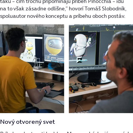
takú – čím trochu pripomínajú príbeh Pinocchia – idú
na to však zásadne odlišne,” hovorí Tomáš Slobodník,
spoluautor nového konceptu a príbehu oboch postáv.
Nový otvorený svet