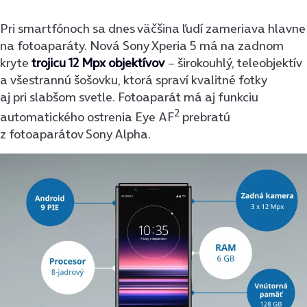
Pri smartfónoch sa dnes väčšina ľudí zameriava hlavne
na fotoaparáty. Nová Sony Xperia 5 má na zadnom
kryte
trojicu 12 Mpx objektívov
− širokouhlý, teleobjektív
a všestrannú šošovku, ktorá spraví kvalitné fotky
aj pri slabšom svetle. Fotoaparát má aj funkciu
2
automatického ostrenia
Eye AF
prebratú
z fotoaparátov Sony Alpha.