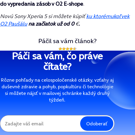
do vypredania zásob v O2 E-shope
.
Novú Sony Xperia 5 si môžete kúpiť
ku ktorémukoľvek
O2 Paušálu
na začiatok už od 0
€
.
Páčil sa vám článok?
Páči sa vám, čo práve
čítate?
Rôzne pohľady na celospoločenské otázky, vzťahy aj
duševné zdravie a pohyb, popkultúru či technológie
si môžete nájsť v mailovej schránke každý druhý
týždeň.
Odoberať