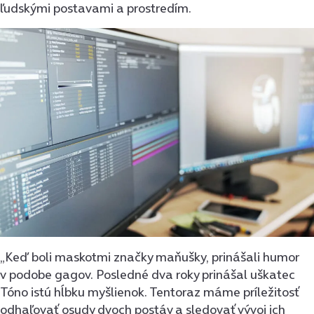
ľudskými postavami a prostredím.
„Keď boli maskotmi značky maňušky, prinášali humor
v podobe gagov. Posledné dva roky prinášal uškatec
Tóno istú hĺbku myšlienok. Tentoraz máme príležitosť
odhaľovať osudy dvoch postáv a sledovať vývoj ich