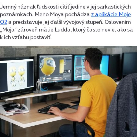
Jemný náznak ľudskosti cítiť jedine v jej sarkastických
poznámkach. Meno Moya pochádza
z aplikácie Moje
O2
a predstavuje jej ďalší vývojový stupeň. Oslovením
„Moja“ zároveň mätie Ludda, ktorý často nevie, ako sa
k ich vzťahu postaviť.