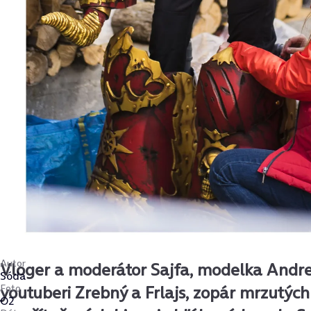
Autor
Vloger a moderátor Sajfa, modelka Andre
Sóda
Foto
youtuberi Zrebný a Frlajs, zopár mrzutých
O2