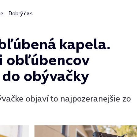
ie
Dobrý čas
obľúbená kapela.
si obľúbencov
 do obývačky
vačke objaví to najpozeranejšie zo