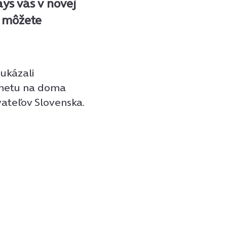
ys vás v novej
i môžete
 ukázali
rnetu na doma
vateľov Slovenska.