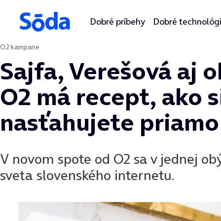
Dobré príbehy
Dobré technológ
O2 kampane
Preskočiť na obsah
Sajfa, Verešová aj 
O2 má recept, ako 
nasťahujete priamo
V novom spote od O2 sa v jednej obý
sveta slovenského internetu.