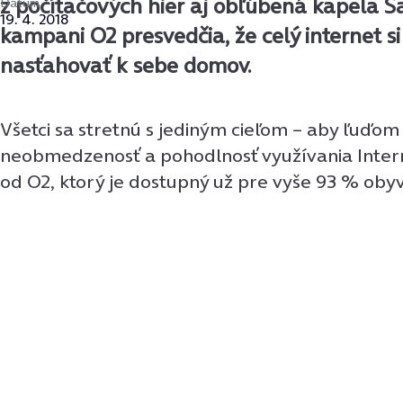
z počítačových hier aj obľúbená kapela Sa
Dátum
19. 4. 2018
kampani O2 presvedčia, že celý internet s
nasťahovať k sebe domov.
Všetci sa stretnú s jediným cieľom – aby ľuďom
neobmedzenosť a pohodlnosť využívania Inte
od O2, ktorý je dostupný už pre vyše 93 % oby