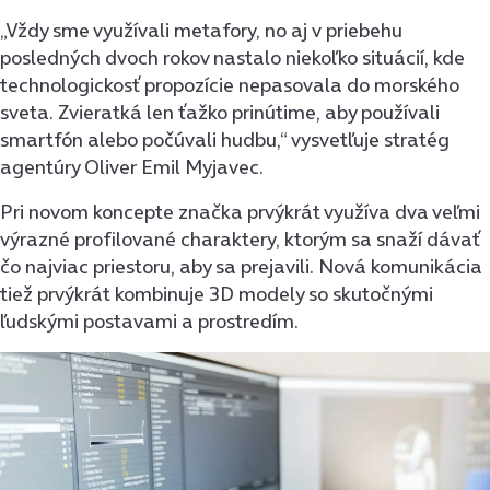
„Vždy sme využívali metafory, no aj v priebehu
posledných dvoch rokov nastalo niekoľko situácií, kde
technologickosť propozície nepasovala do morského
sveta. Zvieratká len ťažko prinútime, aby používali
smartfón alebo počúvali hudbu,“ vysvetľuje stratég
agentúry Oliver Emil Myjavec.
Pri novom koncepte značka prvýkrát využíva dva veľmi
výrazné profilované charaktery, ktorým sa snaží dávať
čo najviac priestoru, aby sa prejavili. Nová komunikácia
tiež prvýkrát kombinuje 3D modely so skutočnými
ľudskými postavami a prostredím.