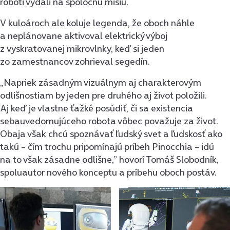
roboti vydali na spoločnú misiu.
V kuloároch ale koluje legenda, že oboch náhle
a neplánovane aktivoval elektrický výboj
z vyskratovanej mikrovlnky, keď si jeden
zo zamestnancov zohrieval segedín.
„Napriek zásadným vizuálnym aj charakterovým
odlišnostiam by jeden pre druhého aj život položili.
Aj keď je vlastne ťažké posúdiť, či sa existencia
sebauvedomujúceho robota vôbec považuje za život.
Obaja však chcú spoznávať ľudský svet a ľudskosť ako
takú – čím trochu pripomínajú príbeh Pinocchia – idú
na to však zásadne odlišne,” hovorí Tomáš Slobodník,
spoluautor nového konceptu a príbehu oboch postáv.