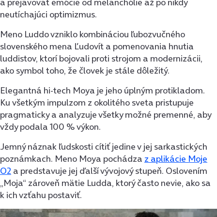
a prejavovať emócie od melanchólie až po nikdy
neutíchajúci optimizmus.
Meno Luddo vzniklo kombináciou ľubozvučného
slovenského mena Ľudovít a pomenovania hnutia
luddistov, ktorí bojovali proti strojom a modernizácii,
ako symbol toho, že človek je stále dôležitý.
Elegantná hi-tech Moya je jeho úplným protikladom.
Ku všetkým impulzom z okolitého sveta pristupuje
pragmaticky a analyzuje všetky možné premenné, aby
vždy podala 100 % výkon.
Jemný náznak ľudskosti cítiť jedine v jej sarkastických
poznámkach. Meno Moya pochádza
z aplikácie Moje
O2
a predstavuje jej ďalší vývojový stupeň. Oslovením
„Moja“ zároveň mätie Ludda, ktorý často nevie, ako sa
k ich vzťahu postaviť.