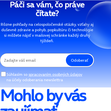
Páči sa vám, čo práve
čítate?
Rôzne pohľady na celospoločenské otázky, vzťahy aj
duševné zdravie a pohyb, popkultúru či technológie
si môžete nájsť v mailovej schránke každý druhý
týždeň.
Odoberať
Súhlasím so
spracovaním osobných údajov
na účely odoberania newslettra
Mohlo by vás