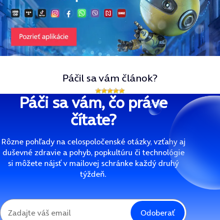
Páčil sa vám článok?
Páči sa vám, čo práve
čítate?
Rôzne pohľady na celospoločenské otázky, vzťahy aj
duševné zdravie a pohyb, popkultúru či technológie
si môžete nájsť v mailovej schránke každý druhý
týždeň.
Odoberať