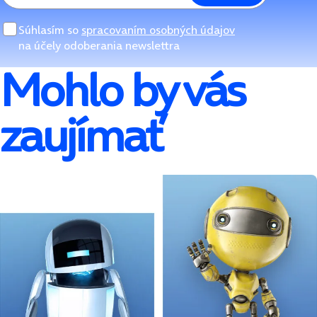
Súhlasím so
spracovaním osobných údajov
na účely odoberania newslettra
Mohlo by vás
zaujímať