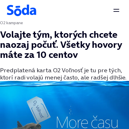
Otvor
O2 kampane
Preskočiť na obsah
Volajte tým, ktorých chcete
naozaj počuť. Všetky hovory
máte za 10 centov
Predplatená karta O2 Voľnosť je tu pre tých,
ktorí radi volajú menej často, ale radšej dlhšie.