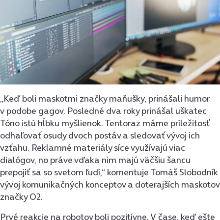
„Keď boli maskotmi značky maňušky, prinášali humor
v podobe gagov. Posledné dva roky prinášal uškatec
Tóno istú hĺbku myšlienok. Tentoraz máme príležitosť
odhaľovať osudy dvoch postáv a sledovať vývoj ich
vzťahu. Reklamné materiály síce využívajú viac
dialógov, no práve vďaka nim majú väčšiu šancu
prepojiť sa so svetom ľudí,“ komentuje Tomáš Slobodník
vývoj komunikačných konceptov a doterajších maskotov
značky O2.
Prvé reakcie na robotov boli pozitívne. V čase, keď ešte