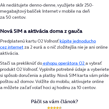
Ak nedátujete denno-denne, využijete skôr 250-
megabajtový balíček Internet v mobile na deň
za 50 centov.
Nová SIM a aktivácia doma z gauča
Predplatenú kartu O2 Voľnosť
kúpite jednoducho
cez internet
za 2 eurá a o nič zložitejšia nie je ani online
aktivácia.
Stačí sa prekliknúť do
eshopu operátora O2
a vybrať
produkt O2 Voľnosť. Vyplníte potrebné údaje a vyberiete
si spôsob doručenia a platby. Nová SIM karta vám príde
poštou až domov. Volžíte do mobilu, aktivujete online
a môžete začať volať hoci aj hodinu za 10 centov.
Páčil sa vám článok?