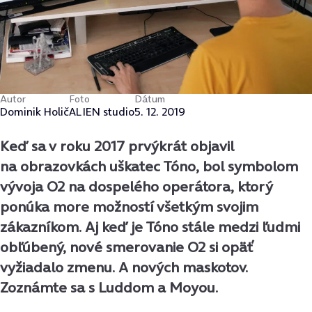
Autor
Foto
Dátum
Dominik Holič
ALIEN studio
5. 12. 2019
Keď sa v roku 2017 prvýkrát objavil
na obrazovkách uškatec Tóno, bol symbolom
vývoja O2 na dospelého operátora, ktorý
ponúka more možností všetkým svojim
zákazníkom. Aj keď je Tóno stále medzi ľudmi
obľúbený, nové smerovanie O2 si opäť
vyžiadalo zmenu. A nových maskotov.
Zoznámte sa s Luddom a Moyou.