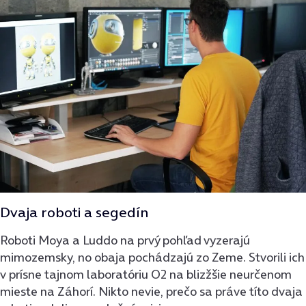
Dvaja roboti a segedín
Roboti Moya a Luddo na prvý pohľad vyzerajú
mimozemsky, no obaja pochádzajú zo Zeme. Stvorili ich
v prísne tajnom laboratóriu O2 na blizžšie neurčenom
mieste na Záhorí. Nikto nevie, prečo sa práve títo dvaja