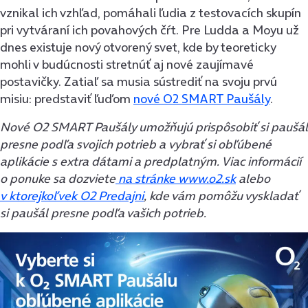
vznikal ich vzhľad, pomáhali ľudia z testovacích skupín
pri vytváraní ich povahových čŕt. Pre Ludda a Moyu už
dnes existuje nový otvorený svet, kde by teoreticky
mohli v budúcnosti stretnúť aj nové zaujímavé
postavičky. Zatiaľ sa musia sústrediť na svoju prvú
misiu: predstaviť ľuďom
nové O2 SMART Paušály
.
Nové O2 SMART Paušály umožňujú prispôsobiť si paušál
presne podľa svojich potrieb a vybrať si obľúbené
aplikácie s extra dátami a predplatným.
Viac informácií
o ponuke sa dozviete
na stránke www.o2.sk
alebo
v ktorejkoľvek O2 Predajni
, kde vám pomôžu vyskladať
si paušál presne podľa vašich potrieb.