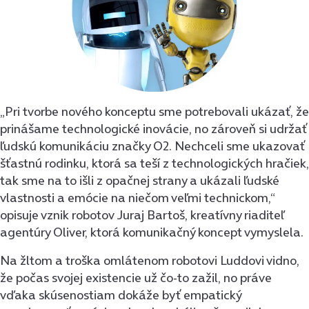
„Pri tvorbe nového konceptu sme potrebovali ukázať, že
prinášame technologické inovácie, no zároveň si udržať
ľudskú komunikáciu značky O2. Nechceli sme ukazovať
šťastnú rodinku, ktorá sa teší z technologických hračiek,
tak sme na to išli z opačnej strany a ukázali ľudské
vlastnosti a emócie na niečom veľmi technickom,“
opisuje vznik robotov Juraj Bartoš, kreatívny riaditeľ
agentúry Oliver, ktorá komunikačný koncept vymyslela.
Na žltom a troška omlátenom robotovi Luddovi vidno,
že počas svojej existencie už čo-to zažil, no práve
vďaka skúsenostiam dokáže byť empatický