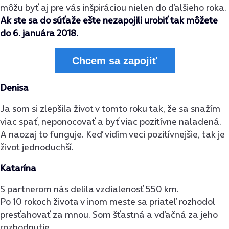
môžu byť aj pre vás inšpiráciou nielen do ďalšieho roka.
Ak ste sa do súťaže ešte nezapojili urobiť tak môžete
do 6. januára 2018.
Chcem sa zapojiť
Denisa
Ja som si zlepšila život v tomto roku tak, že sa snažím
viac spať, neponocovať a byť viac pozitívne naladená.
A naozaj to funguje. Keď vidím veci pozitívnejšie, tak je
život jednoduchší.
Katarína
S partnerom nás delila vzdialenosť 550 km.
Po 10 rokoch života v inom meste sa priateľ rozhodol
presťahovať za mnou. Som šťastná a vďačná za jeho
rozhodnutie.