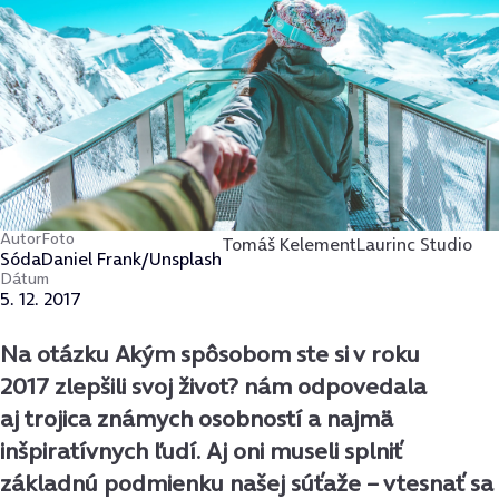
Autor
Foto
Tomáš Kelement
Laurinc Studio
Sóda
Daniel Frank/Unsplash
Dátum
5. 12. 2017
Na otázku Akým spôsobom ste si v roku
2017 zlepšili svoj život? nám odpovedala
aj trojica známych osobností a najmä
inšpiratívnych ľudí. Aj oni museli splniť
základnú podmienku našej súťaže – vtesnať sa