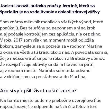
Janica Lacová, autorka značky Jem iné, ktorá sa
špecializuje na vzdelávanie v oblasti zdravej výživy
Som známy milovník mobilov a všetkých výhod, ktoré
ponúkajú. Bez telefónu sa nepohnem ani na krok
a aj počasie kontrolujem cez aplikáciu, nie cez okno.
V roku 2017 som však na moment mobil odložila
bokom, zamyslela sa a pozrela sa v rodnom Martine
z okna na všetku tú krásu okolo nás. A povedala som si,
že je načase vrátiť sa po 15 rokoch z Bratislavy domov.
Že rozvíjať svoje aktivity sa dá, a hlavne sa patrí,
aj v rodnom meste. Nabrala som teda odvahu
a v októbri som sa presťahovala do Martina.
Ako si vylepšili život naši čitatelia?
Na tomto mieste budeme priebežne uverejňovať tie
najzaujímavejšie odpovede našich čitateľov, ktoré