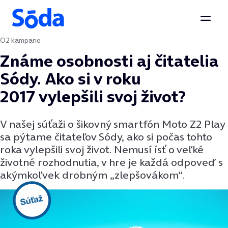
Otvor
O2 kampane
Preskočiť na obsah
Známe osobnosti aj čitatelia
Sódy. Ako si v roku
2017 vylepšili svoj život?
V našej súťaži o šikovný smartfón Moto Z2 Play
sa pýtame čitateľov Sódy, ako si počas tohto
roka vylepšili svoj život. Nemusí ísť o veľké
životné rozhodnutia, v hre je každá odpoveď s
akýmkoľvek drobným „zlepšovákom“.