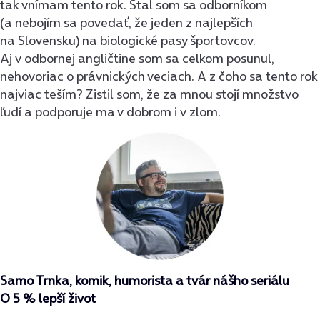
tak vnímam tento rok. Stal som sa odborníkom
(a nebojím sa povedať, že jeden z najlepších
na Slovensku) na biologické pasy športovcov.
Aj v odbornej angličtine som sa celkom posunul,
nehovoriac o právnických veciach. A z čoho sa tento rok
najviac teším? Zistil som, že za mnou stojí množstvo
ľudí a podporuje ma v dobrom i v zlom.
Samo Trnka, komik, humorista a tvár nášho seriálu
O 5 % lepší život