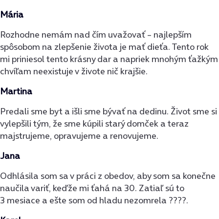
Mária
Rozhodne nemám nad čím uvažovať – najlepším
spôsobom na zlepšenie života je mať dieťa. Tento rok
mi priniesol tento krásny dar a napriek mnohým ťažkým
chvíľam neexistuje v živote nič krajšie.
Martina
Predali sme byt a išli sme bývať na dedinu. Život sme si
vylepšili tým, že sme kúpili starý domček a teraz
majstrujeme, opravujeme a renovujeme.
Jana
Odhlásila som sa v práci z obedov, aby som sa konečne
naučila variť, keďže mi ťahá na 30. Zatiaľ sú to
3 mesiace a ešte som od hladu nezomrela ????.