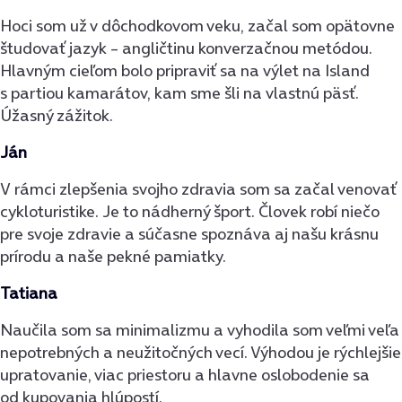
Hoci som už v dôchodkovom veku, začal som opätovne
študovať jazyk – angličtinu konverzačnou metódou.
Hlavným cieľom bolo pripraviť sa na výlet na Island
s partiou kamarátov, kam sme šli na vlastnú päsť.
Úžasný zážitok.
Ján
V rámci zlepšenia svojho zdravia som sa začal venovať
cykloturistike. Je to nádherný šport. Človek robí niečo
pre svoje zdravie a súčasne spoznáva aj našu krásnu
prírodu a naše pekné pamiatky.
Tatiana
Naučila som sa minimalizmu a vyhodila som veľmi veľa
nepotrebných a neužitočných vecí. Výhodou je rýchlejšie
upratovanie, viac priestoru a hlavne oslobodenie sa
od kupovania hlúpostí.