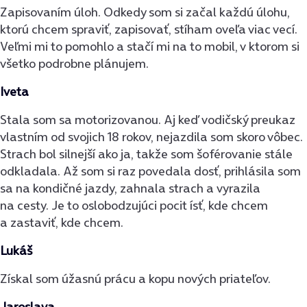
Zapisovaním úloh. Odkedy som si začal každú úlohu,
ktorú chcem spraviť, zapisovať, stíham oveľa viac vecí.
Veľmi mi to pomohlo a stačí mi na to mobil, v ktorom si
všetko podrobne plánujem.
Iveta
Stala som sa motorizovanou. Aj keď vodičský preukaz
vlastním od svojich 18 rokov, nejazdila som skoro vôbec.
Strach bol silnejší ako ja, takže som šoférovanie stále
odkladala. Až som si raz povedala dosť, prihlásila som
sa na kondičné jazdy, zahnala strach a vyrazila
na cesty. Je to oslobodzujúci pocit ísť, kde chcem
a zastaviť, kde chcem.
Lukáš
Získal som úžasnú prácu a kopu nových priateľov.
Jaroslava