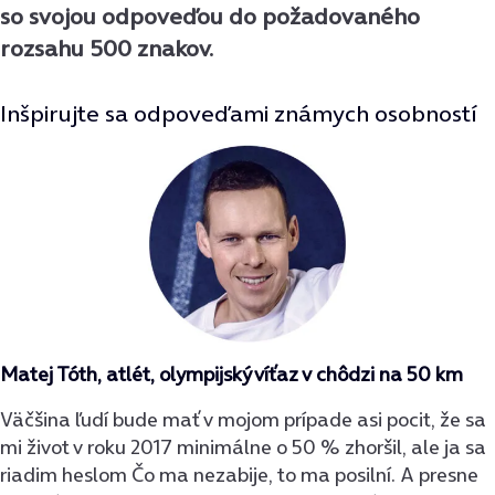
so svojou odpoveďou do požadovaného
rozsahu 500 znakov.
Inšpirujte sa odpoveďami známych osobností
Matej Tóth, atlét, olympijský víťaz v chôdzi na 50 km
Väčšina ľudí bude mať v mojom prípade asi pocit, že sa
mi život v roku 2017 minimálne o 50 % zhoršil, ale ja sa
riadim heslom Čo ma nezabije, to ma posilní. A presne