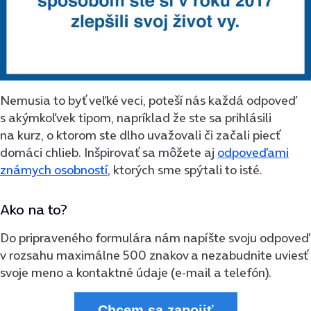
Nemusia to byť veľké veci, poteší nás každá odpoveď
s akýmkoľvek tipom, napríklad že ste sa prihlásili
na kurz, o ktorom ste dlho uvažovali či začali piecť
domáci chlieb. Inšpirovať sa môžete aj
odpoveďami
známych osobností
, ktorých sme spýtali to isté.
Ako na to?
Do pripraveného formulára nám napíšte svoju odpoveď
v rozsahu maximálne 500 znakov a nezabudnite uviesť
svoje meno a kontaktné údaje (e-mail a telefón).
Chcem sa zapojiť