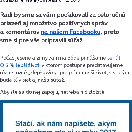
Sóda
Daniel Frank/Unsplash
6. 12. 2017
Radi by sme sa vám poďakovali za celoročnú
priazeň aj množstvo pozitívnych správ
a komentárov
na našom Facebooku
, preto
sme si pre vás pripravili súťaž.
Počas jesene a zimy vám na Sóde prinášame
seriál
O 5 % lepší život
, v ktorom postupne predstavujeme
rôzne malé „zlepšováky“ pre príjemnejší život, s ktorými
bude súvisieť aj naša súťaž.
Aby ste sa do nej zapojili, netreba nič zložité.