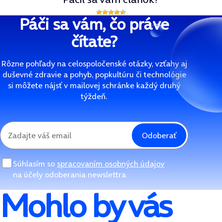
Páči sa vám, čo práve
čítate?
Rôzne pohľady na celospoločenské otázky, vzťahy aj
duševné zdravie a pohyb, popkultúru či technológie
si môžete nájsť v mailovej schránke každý druhý
týždeň.
Odoberať
Súhlasím so
spracovaním osobných údajov
na účely odoberania newslettra
Mohlo by vás