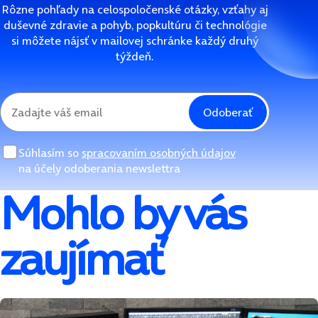
Rôzne pohľady na celospoločenské otázky, vzťahy aj
duševné zdravie a pohyb, popkultúru či technológie
si môžete nájsť v mailovej schránke každý druhý
týždeň.
Odoberať
Súhlasím so
spracovaním osobných údajov
na účely odoberania newslettra
Mohlo by vás
zaujímať