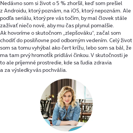
Nedávno som si život o 5 % zhoršil, keď som prešiel
z Androidu, ktorý poznám, na iOS, ktorý nepoznám. Ale
podľa seriálu, ktorý pre vás točím, by mal človek stále
zažívať niečo nové, aby mu čas plynul pomalšie.
Ak hovoríme o skutočnom „zlepšováku“, začal som
chodiť do posilňovne pod odborným vedením. Celý život
som sa tomu vyhýbal ako čert krížu, lebo som sa bál, že
ma tam prvý hromotĺk pridlávi činkou. V skutočnosti je
to ale príjemné prostredie, kde sa ľudia zdravia
a za výsledky vás pochvália.