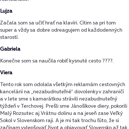
Lujza
Začala som sa učiť hrať na klavíri. Cítim sa pri tom
super a vždy sa dobre odreagujem od každodenných
starostí.
Gabriela
Konečne som sa naučila robiť kysnuté cesto ????.
Viera
Tento rok som odolala všetkým reklamám cestovných
kancelárii na „nezabudnuteľné“ dovolenky v zahraničí
a v lete sme s kamarátkou strávili nezabudnuteľný
týždeň v Terchovej. Prešli sme Jánošíkove diery, pokorili
Malý Rozsutec aj Vrátnu dolinu a na jeseň zase Veľký
Sokol v Slovenskom raji. A je mi tak trochu ľúto, že si
začínam vylepšovať život a objavovať Slovensko až tak