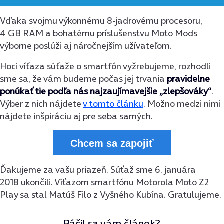
Vďaka svojmu výkonnému 8-jadrovému procesoru,
4 GB RAM a bohatému príslušenstvu Moto Mods
výborne poslúži aj náročnejším užívateľom.
Hoci víťaza súťaže o smartfón vyžrebujeme, rozhodli
sme sa, že vám budeme počas jej trvania
pravidelne
ponúkať tie podľa nás najzaujímavejšie „zlepšováky“
.
Výber z nich nájdete
v tomto článku
. Možno medzi nimi
nájdete inšpiráciu aj pre seba samých.
Chcem sa zapojiť
Ďakujeme za vašu priazeň. Súťaž sme 6. januára
2018 ukončili. Víťazom smartfónu Motorola Moto Z2
Play sa stal Matúš Filo z Vyšného Kubína. Gratulujeme.
Páčil sa vám článok?