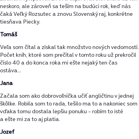
neskoro, ale zároveň sa teším na budúci rok, keď nás
čaká Veľký Rozsutec a znovu Slovenský raj, konkrétne
tiesňava Piecky.
Tomáš
Veľa som čítal a získal tak množstvo nových vedomostí.
Počet kníh, ktoré som prečítal v tomto roku už prekročil
číslo 40 a do konca roka mi ešte nejaký ten čas
ostáva…
Jana
Začala som ako dobrovoľníčka učiť angličtinu v jednej
škôlke. Robila som to rada, tešilo ma to a nakoniec som
vďaka tomu dostala lepšiu ponuku – robím to isté
a ešte mi za to aj platia.
Jozef