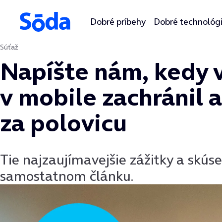
Dobré príbehy
Dobré technológ
Súťaž
Preskočiť na obsah
Napíšte nám, kedy v
v mobile zachránil 
za polovicu
Tie najzaujímavejšie zážitky a skúse
samostatnom článku.