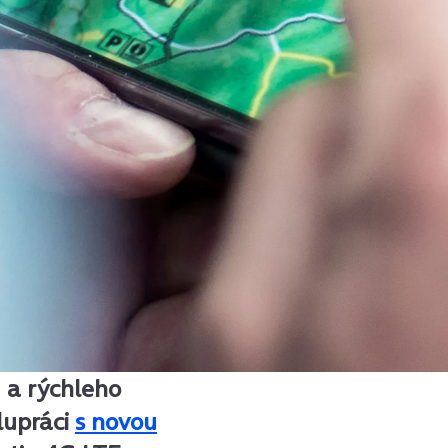
u a rýchleho
lupráci
s novou