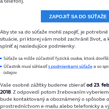
a telefón).
ZAPOJIŤ SA DO SÚŤAŽE
Aby ste sa do súťaže mohli zapojiť, je potreb
situácie, pri ktorej vám mobil zachránil život, 
splniť aj nasledujúce podmienky:
Súťaže sa môže zúčastniť fyzická osoba, ktorá dovŕšila
Účastník musí súhlasiť
s podmienkami súťaže
a so sp
údajov.
Vaše osobné zážitky budeme zbierať
od 23. fe
2018
. Z odpovedí potom žrebovaním vyberieme
bude kontaktovaný a oboznámený o spôsobe o
prostredníctvom e-mailu alebo telefonicky a v