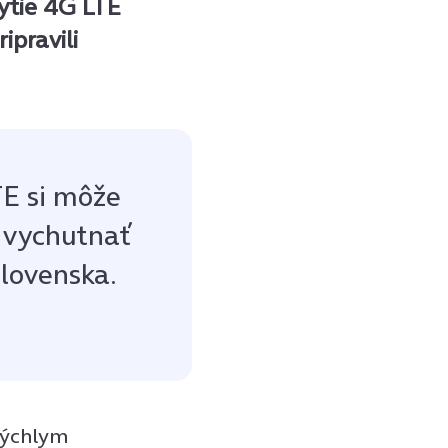
rytie 4G LTE
ipravili
TE si môže
o vychutnať
Slovenska.
 rýchlym