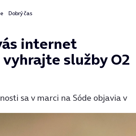
ie
Dobrý čas
ás internet
a vyhrajte služby O2
nosti sa v marci na Sóde objavia v