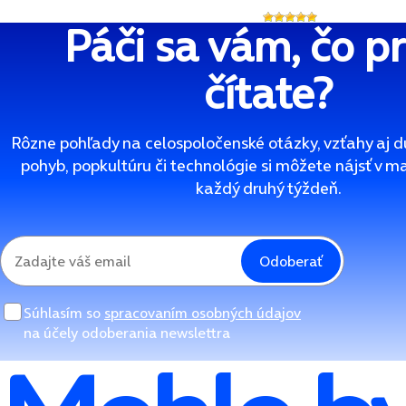
Páči sa vám, čo p
čítate?
Rôzne pohľady na celospoločenské otázky, vzťahy aj d
pohyb, popkultúru či technológie si môžete nájsť v m
každý druhý týždeň.
Odoberať
Súhlasím so
spracovaním osobných údajov
na účely odoberania newslettra