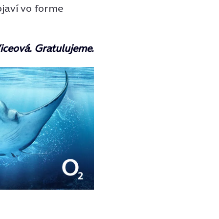
bjaví vo forme
Viceová. Gratulujeme.
?