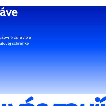
ráve
uševné zdravie a
ailovej schránke