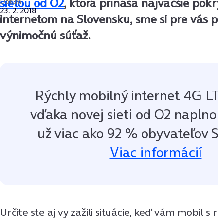
sieťou od O2
, ktorá prináša najväčšie pok
Dátum
23. 2. 2018
internetom na Slovensku, sme si pre vás pr
výnimočnú súťaž.
Rýchly mobilný internet 4G L
vďaka novej sieti od O2 napln
už viac ako 92 % obyvateľov 
Viac informácií
Určite ste aj vy zažili situácie, keď vám mobil s