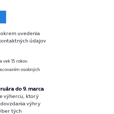
né okrem uvedenia
a kontaktných údajov
 vek 15 rokov.
racovaním osobných
bruára do 9. marca
 výhercu, ktorý
dovzdania výhry
ýber tých