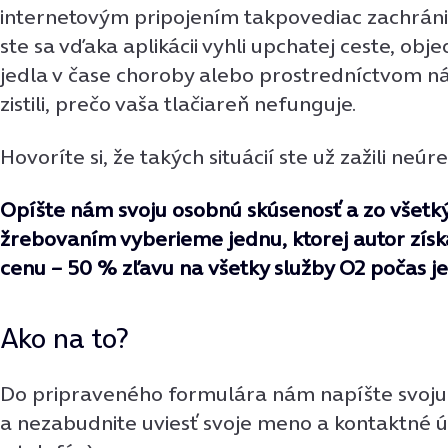
internetovým pripojením takpovediac zachránil
ste sa vďaka aplikácii vyhli upchatej ceste, obje
jedla v čase choroby alebo prostredníctvom 
zistili, prečo vaša tlačiareň nefunguje.
Hovoríte si, že takých situácií ste už zažili neú
Opíšte nám svoju o
s
obnú skúsenosť a zo všet
žrebovaním vyberieme jednu, ktorej autor zís
cenu – 50 % zľavu na všetky služby O2 počas j
Ako na to?
Do pripraveného formulára nám napíšte svoju
a nezabudnite uviesť svoje meno a kontaktné ú