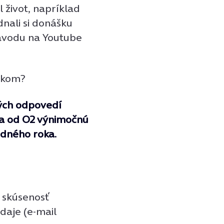
 život, napríklad
dnali si donášku
návodu na Youtube
rekom?
kých odpovedí
ka od O2 výnimočnú
edného roka.
 skúsenosť
daje (e-mail