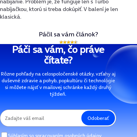
nabíjanie. Problém je, že funguje len s Turbo
nabíjačkou, ktorú si treba dokúpiť. V balení je len
klasická.
Páčil sa vám článok?
Páči sa vám, čo práve
čítate?
Rôzne pohľady na celospoločenské otázky, vzťahy aj
duševné zdravie a pohyb, popkultúru či technológie
si môžete nájsť v mailovej schránke každý druhý
týždeň.
Odoberať
Súhlasím so
spracovaním osobných údajov