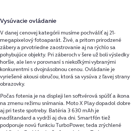
Vysúvacie ovládanie
V danej cenovej kategórii musíme pochváliť aj 21-
megapixelový fotoaparát. Živé, a pritom prirodzené
zábery a prvotriedne zaostrovanie aj na rýchlo sa
pohybujúce objekty. Pri záberoch v šere už boli výsledky
horšie, ale len v porovnaní s niekoľkými vybranými
konkurentmi s dvojnásobnou cenou. Ovládanie je
vyriešené akousi obručou, ktorá sa vysúva z ľavej strany
obrazovky.
Počas fotenia je na displeji len softvérová spúšť a ikona
na zmenu režimu snímania. Moto X Play dopadol dobre
aj pri teste spotreby. Batéria 3 630 mAh je
nadštandard a vydrží aj dva dni. Smartfón tiež
podporuje novú funkciu TurboPower, teda zrýchlené