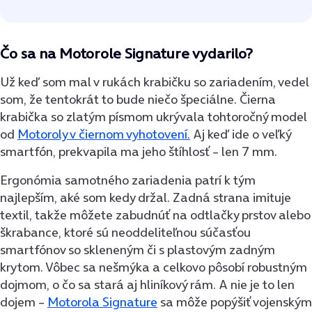
Čo sa na Motorole Signature vydarilo?
Už keď som mal v rukách krabičku so zariadením, vedel
som, že tentokrát to bude niečo špeciálne. Čierna
krabička so zlatým písmom ukrývala tohtoročný model
od
Motoroly v čiernom vyhotovení.
Aj keď ide o veľký
smartfón, prekvapila ma jeho štíhlosť – len 7 mm.
Ergonómia samotného zariadenia patrí k tým
najlepším, aké som kedy držal. Zadná strana imituje
textil, takže môžete zabudnúť na odtlačky prstov alebo
škrabance, ktoré sú neoddeliteľnou súčasťou
smartfónov so skleneným či s plastovým zadným
krytom. Vôbec sa nešmýka a celkovo pôsobí robustným
dojmom, o čo sa stará aj hliníkový rám. A nie je to len
dojem –
Motorola Signature
sa môže popýšiť vojenským