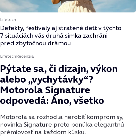
Lifetech
Defekty, festivaly aj stratené deti: v týchto
7 situáciách vás druhá simka zachráni
pred zbytočnou drámou
Lifetech
Recenzia
Pýtate sa, či dizajn, výkon
alebo „vychytávky“?
Motorola Signature
odpovedá: Áno, všetko
Motorola sa rozhodla nerobiť kompromisy,
novinka Signature preto ponúka elegantnú
prémiovosť na každom kúsku.