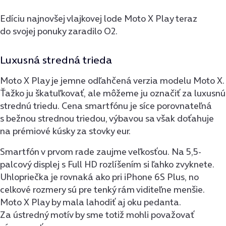
Edíciu najnovšej vlajkovej lode Moto X Play teraz
do svojej ponuky zaradilo O2.
Luxusná stredná trieda
Moto X Play je jemne odľahčená verzia modelu Moto X.
Ťažko ju škatuľkovať, ale môžeme ju označiť za luxusnú
strednú triedu. Cena smartfónu je síce porovnateľná
s bežnou strednou triedou, výbavou sa však doťahuje
na prémiové kúsky za stovky eur.
Smartfón v prvom rade zaujme veľkosťou. Na 5,5-
palcový displej s Full HD rozlíšením si ľahko zvyknete.
Uhlo­priečka je rovnaká ako pri iPhone 6S Plus, no
celkové rozmery sú pre tenký rám viditeľne menšie.
Moto X Play by mala lahodiť aj oku pedanta.
Za ústredný motív by sme totiž mohli považovať