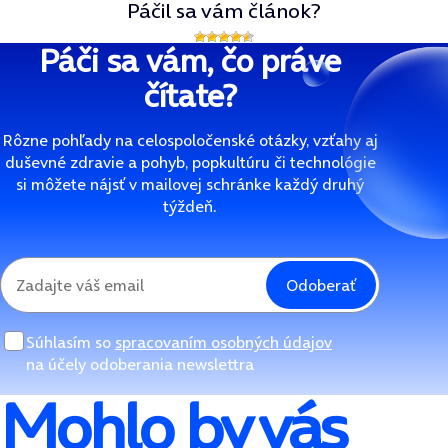
Páčil sa vám článok?
Páči sa vám, čo práve
čítate?
Rôzne pohľady na celospoločenské otázky, vzťahy aj
duševné zdravie a pohyb, popkultúru či technológie
si môžete nájsť v mailovej schránke každý druhý
týždeň.
Odoberať
Súhlasím so
spracovaním osobných údajov
na účely odoberania newslettra
Mohlo by vás