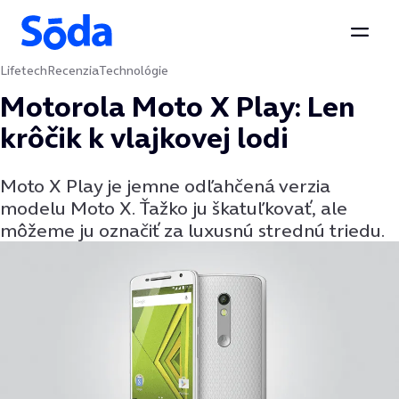
Otvor
Lifetech
Recenzia
Technológie
Preskočiť na obsah
Motorola Moto X Play: Len
krôčik k vlajkovej lodi
Moto X Play je jemne odľahčená verzia
modelu Moto X. Ťažko ju škatuľkovať, ale
môžeme ju označiť za luxusnú strednú triedu.