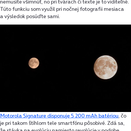
nemusíte všimnúť, no pri tvárach či texte je to viditeľné.
Túto funkciu som využil pri nočnej fotografii mesiaca
a výsledok posúďte sami.
Motorola Signature disponuje 5 200 mAh batériou
, čo
je pri takom štíhlom tele smartfónu pôsobivé. Zdá sa,
že stávka na evolúciu namiesto revolúcie v podobe