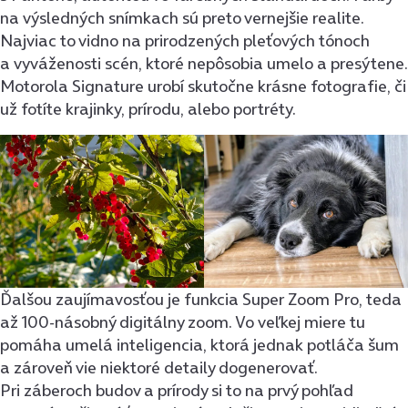
na výsledných snímkach sú preto vernejšie realite.
Najviac to vidno na prirodzených pleťových tónoch
a vyváženosti scén, ktoré nepôsobia umelo a presýtene.
Motorola Signature urobí skutočne krásne fotografie, či
už fotíte krajinky, prírodu, alebo portréty.
Ďalšou zaujímavosťou je funkcia Super Zoom Pro, teda
až 100-násobný digitálny zoom. Vo veľkej miere tu
pomáha umelá inteligencia, ktorá jednak potláča šum
a zároveň vie niektoré detaily dogenerovať.
Pri záberoch budov a prírody si to na prvý pohľad