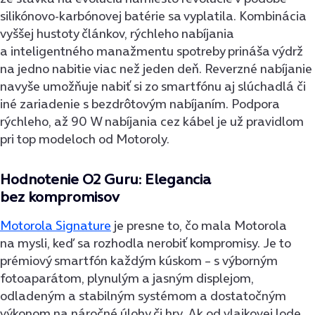
silikónovo-karbónovej batérie sa vyplatila. Kombinácia
vyššej hustoty článkov, rýchleho nabíjania
a inteligentného manažmentu spotreby prináša výdrž
na jedno nabitie viac než jeden deň. Reverzné nabíjanie
navyše umožňuje nabiť si zo smartfónu aj slúchadlá či
iné zariadenie s bezdrôtovým nabíjaním. Podpora
rýchleho, až 90 W nabíjania cez kábel je už pravidlom
pri top modeloch od Motoroly.
Hodnotenie O2 Guru: Elegancia
bez kompromisov
Motorola Signature
je presne to, čo mala Motorola
na mysli, keď sa rozhodla nerobiť kompromisy. Je to
prémiový smartfón každým kúskom – s výborným
fotoaparátom, plynulým a jasným displejom,
odladeným a stabilným systémom a dostatočným
výkonom na náročné úlohy či hry. Ak od vlajkovej lode