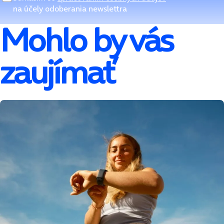
na účely odoberania newslettra
Mohlo by vás
zaujímať