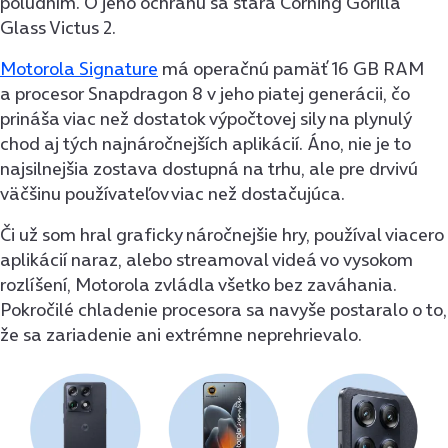
poludním. O jeho ochranu sa stará Corning Gorilla
Glass Victus 2.
Motorola Signature
má operačnú pamäť 16 GB RAM
a procesor Snapdragon 8 v jeho piatej generácii, čo
prináša viac než dostatok výpočtovej sily na plynulý
chod aj tých najnáročnejších aplikácií. Áno, nie je to
najsilnejšia zostava dostupná na trhu, ale pre drvivú
väčšinu používateľov viac než dostačujúca.
Či už som hral graficky náročnejšie hry, používal viacero
aplikácií naraz, alebo streamoval videá vo vysokom
rozlíšení, Motorola zvládla všetko bez zaváhania.
Pokročilé chladenie procesora sa navyše postaralo o to,
že sa zariadenie ani extrémne neprehrievalo.