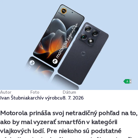
Autor
Foto
Dátum
Ivan Štubniak
archív výrobcu
8. 7. 2026
Motorola prináša svoj netradičný pohľad na to,
ako by mal vyzerať smartfón v kategórii
vlajkových lodí. Pre niekoho sú podstatné