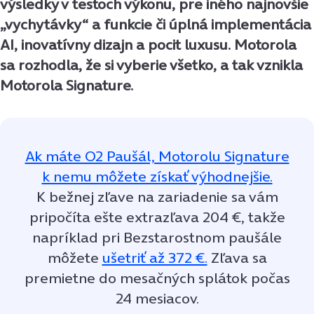
výsledky v testoch výkonu, pre iného najnovšie
„vychytávky“ a funkcie či úplná implementácia
AI, inovatívny dizajn a pocit luxusu. Motorola
sa rozhodla, že si vyberie všetko, a tak vznikla
Motorola Signature.
Ak máte O2 Paušál, Motorolu Signature
k nemu môžete získať výhodnejšie.
K bežnej zľave na zariadenie sa vám
pripočíta ešte extrazľava 204 €, takže
napríklad pri Bezstarostnom paušále
môžete
ušetriť až 372 €.
Zľava sa
premietne do mesačných splátok počas
24 mesiacov.