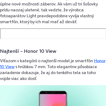
úplne nové možnosti záberov. Ak vám už tri šošovky
prídu naozaj uletené, tak vedzte, že výrobca
fotoaparátov Light pravdepodobne vyvíja vlastný
smartfón, ktorý by ich mal mať až deväť.
Najtenší –
Honor 10 View
Víťazom v kategórii o najtenší model je smartfón
Honor
10 View
s hrúbkou 7 mm. Toto elegantne pôsobiace
zariadenie dokazuje, že aj do tenkého tela sa toho
vojde viac ako dosť.