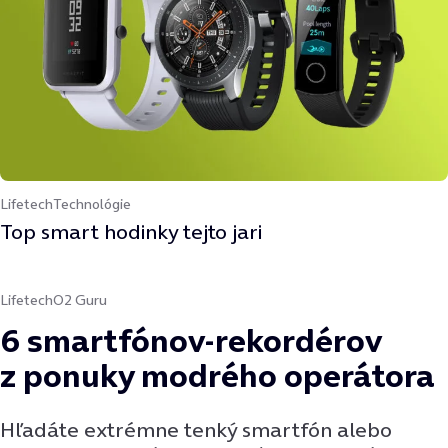
Lifetech
Technológie
Top smart hodinky tejto jari
Lifetech
O2 Guru
6 smartfónov-rekordérov
z ponuky modrého operátora
Hľadáte extrémne tenký smartfón alebo