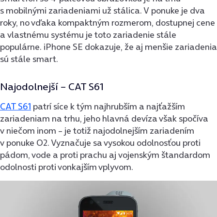
s mobilnými zariadeniami už stálica. V ponuke je dva
roky, no vďaka kompaktným rozmerom, dostupnej cene
a vlastnému systému je toto zariadenie stále
populárne. iPhone SE dokazuje, že aj menšie zariadenia
sú stále smart.
Najodolnejší –
CAT S61
CAT S61
patrí síce k tým najhrubším a najťažším
zariadeniam na trhu, jeho hlavná devíza však spočíva
v niečom inom – je totiž najodolnejším zariade­ním
v ponuke O2. Vyznačuje sa vysokou odolnosťou proti
pádom, vode a proti prachu aj vojenským štandardom
odolnosti proti vonkajším vplyvom.