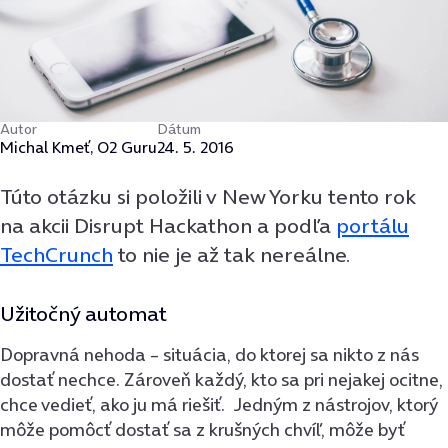
Autor
Dátum
Michal Kmeť, O2 Guru
24. 5. 2016
Túto otázku si položili v New Yorku tento rok
na akcii Disrupt Hackathon a podľa
portálu
TechCrunch
to nie je až tak nereálne.
Užitočný automat
Dopravná nehoda – situácia, do ktorej sa nikto z nás
dostať nechce. Zároveň každý, kto sa pri nejakej ocitne,
chce vedieť, ako ju má riešiť. Jedným z nástrojov, ktorý
môže pomôcť dostať sa z krušných chvíľ, môže byť