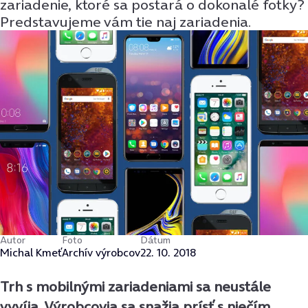
zariadenie, ktoré sa postará o dokonalé fotky?
Predstavujeme vám tie naj zariadenia.
Autor
Foto
Dátum
Michal Kmeť
Archív výrobcov
22. 10. 2018
Trh s mobilnými zariadeniami sa neustále
vyvíja. Výrobcovia sa snažia prísť s niečím