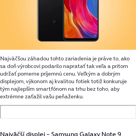
Najväčšou záhadou tohto zariadenia je práve to, ako
sa doň výrobcovi podarilo napratať tak veľa a pritom
udržať pomerne príjemnú cenu. Veľkým a dobrým
displejom, výkonom aj kvalitou fotiek totiž konkuruje
tým najlep­ším smartfónom na trhu bez toho, aby
extrémne zaťažil vašu peňaženku.
Najväčší displej –
Samsung Galaxy Note 9