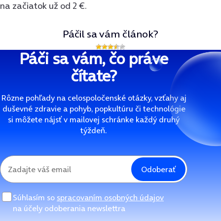
na začiatok už od 2 €.
Páčil sa vám článok?
Páči sa vám, čo práve
čítate?
Rôzne pohľady na celospoločenské otázky, vzťahy aj
duševné zdravie a pohyb, popkultúru či technológie
si môžete nájsť v mailovej schránke každý druhý
týždeň.
Odoberať
Súhlasím so
spracovaním osobných údajov
na účely odoberania newslettra