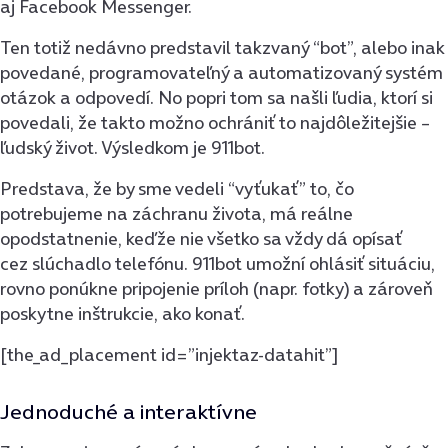
aj Facebook Messenger.
Ten totiž nedávno predstavil takzvaný “bot”, alebo inak
povedané, programovateľný a automatizovaný systém
otázok a odpovedí. No popri tom sa našli ľudia, ktorí si
povedali, že takto možno ochrániť to najdôležitejšie –
ľudský život. Výsledkom je 911bot.
Predstava, že by sme vedeli “vyťukať” to, čo
potrebujeme na záchranu života, má reálne
opodstatnenie, keďže nie všetko sa vždy dá opísať
cez slúchadlo telefónu. 911bot umožní ohlásiť situáciu,
rovno ponúkne pripojenie príloh (napr. fotky) a zároveň
poskytne inštrukcie, ako konať.
[the_ad_placement id=”injektaz-datahit”]
Jednoduché a interaktívne