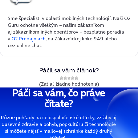
Sme špecialisti v oblasti mobilných technológií. Naši O2
Guru ochotne všetkým – našim zákazníkom
aj zákazníkom iných operátorov – bezplatne poradia
v
O2 Predajniach
, na Zákazníckej linke 949 alebo
cez online chat.
Páčil sa vám článok?
(Zatiaľ žiadne hodnotenia)
Páči sa vám, čo práve
čítate?
Rôzne pohľady na celospoločenské otázky, vzťahy aj
duševné zdravie a pohyb, popkultúru či technológie
si môžete nájsť v mailovej schránke každý druhý
týždeň.