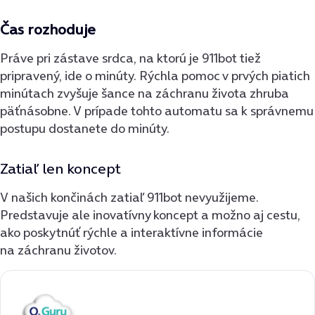
Čas rozhoduje
Práve pri zástave srdca, na ktorú je 911bot tiež
pripravený, ide o minúty. Rýchla pomoc v prvých piatich
minútach zvyšuje šance na záchranu života zhruba
päťnásobne. V prípade tohto automatu sa k správnemu
postupu dostanete do minúty.
Zatiaľ len koncept
V našich končinách zatiaľ 911bot nevyužijeme.
Predstavuje ale inovatívny koncept a možno aj cestu,
ako poskytnúť rýchle a interaktívne informácie
na záchranu životov.