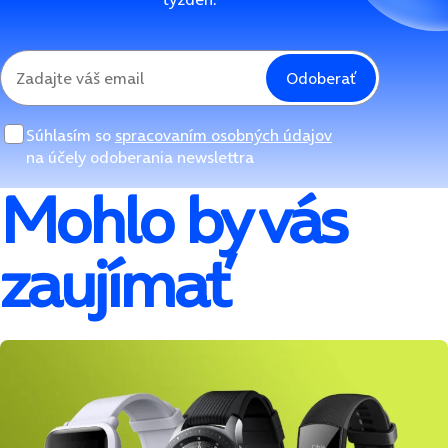
Odoberať
Súhlasím so
spracovaním osobných údajov
na účely odoberania newslettra
Mohlo by vás
zaujímať