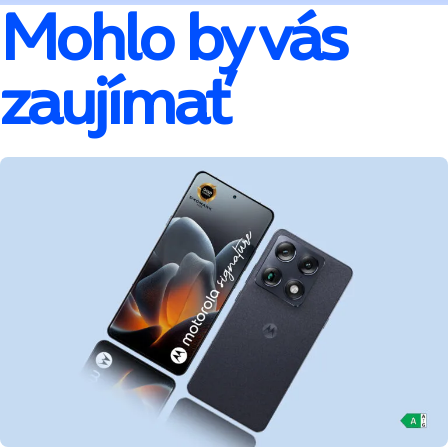
Mohlo by vás
zaujímať