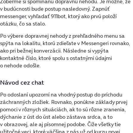
Zoberme si spomínanú dopravnú nehodu. Je možné, že
v budúcnosti bude postup nasledovný. Zapnúť
messenger, vyhľadať 911bot, ktorý ako prvú položí
otázku, čo sa stalo.
Po výbere dopravnej nehody z prehľadného menu sa
spýta na lokalitu, ktorú zdieľate v Messengeri rovnako,
ako pri bežnej konverzácii. Následne si vypýta
kontaktné číslo, ktoré spolu s ostatnými údajmi
o nehode odošle.
Návod cez chat
Po odoslaní upozorní na vhodný postup do príchodu
záchranných zložiek. Rovnako, ponúkne základy prvej
pomoci v rôznych situáciách, ak to sú rôzne zranenia,
dýchanie z úst do úst alebo zástava srdca, a to
v obrazovej, ale aj písomnej podobe. Čiže všetky tie
užitočné veci, ktoré väčšina z nás už od kurzu prvej