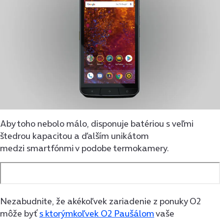
Aby toho nebolo málo, disponuje batériou s veľmi
štedrou kapacitou a ďalším unikátom
medzi smartfónmi v podobe termokamery.
Nezabudnite, že akékoľvek zariadenie z ponuky O2
môže byť
s ktorýmkoľvek O2 Paušálom
vaše