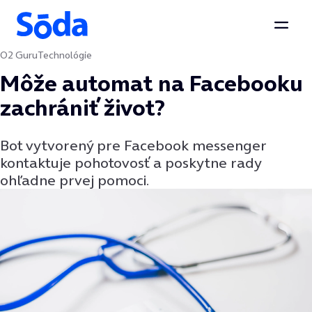
Otvor
O2 Guru
Technológie
Preskočiť na obsah
Môže automat na Facebooku
zachrániť život?
Bot vytvorený pre Facebook messenger
kontaktuje pohotovosť a poskytne rady
ohľadne prvej pomoci.