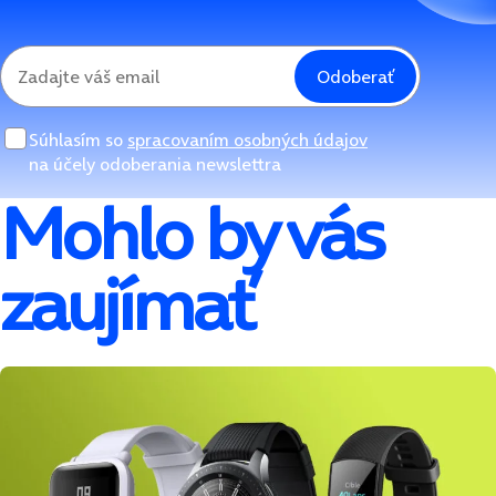
Odoberať
Súhlasím so
spracovaním osobných údajov
na účely odoberania newslettra
Mohlo by vás
zaujímať