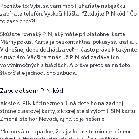
Poznáte to: Vybil sa vám mobil, zháňate nabíjačku,
zapínate telefón. Vyskočí hlášla: “Zadajte PIN kód:” Čo
to zase chce?!
Skúšate rovnaký PIN, aký máte pri platobnej karte.
Márny pokus. Karta je bezkontaktná, pokusy sa krátia…
V dnešnej dobe dochádza veľmi často práve k takýmto
situáciám. Väčšina z nás už PIN kód zadáva len
vo výnimočných situáciách. A práve preto sa na toto
štvorčíslie jednoducho zabúda.
Zabudol som PIN kód
Ak ste si PIN kód nezmenili, nájdete ho na zadnej
strane plastovej karty, z ktorej ste si vylomili SIM kartu.
Zmenili ste ho? Nevadí, aj na to je riešenie.
Možno vám napadne, že aj v lotte ste minule pár eur