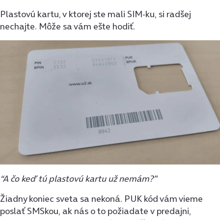
Plastovú kartu, v ktorej ste mali SIM-ku, si radšej
nechajte. Môže sa vám ešte hodiť.
“A čo keď tú plastovú kartu už nemám?”
Žiadny koniec sveta sa nekoná. PUK kód vám vieme
poslať SMSkou, ak nás o to požiadate v predajni,