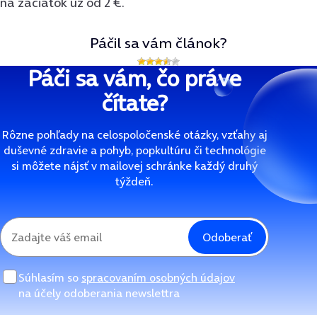
na začiatok už od 2 €.
Páčil sa vám článok?
Páči sa vám, čo práve
čítate?
Rôzne pohľady na celospoločenské otázky, vzťahy aj
duševné zdravie a pohyb, popkultúru či technológie
si môžete nájsť v mailovej schránke každý druhý
týždeň.
Odoberať
Súhlasím so
spracovaním osobných údajov
na účely odoberania newslettra