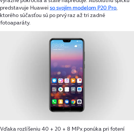
výrazne pokročila a stále napreduje. Absolútnu špičku
predstavuje Huawei
so svojím modelom P20 Pro
,
ktorého súčasťou sú po prvý raz až tri zadné
fotoaparáty.
Vďaka rozlíšeniu 40 + 20 + 8 MPx ponúka pri fotení