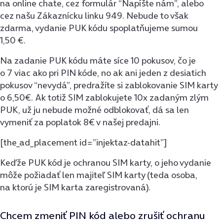
na online chate, cez formulár “Napíšte nám”, alebo
cez našu Zákaznícku linku 949. Nebude to však
zdarma, vydanie PUK kódu spoplatňujeme sumou
1,50 €.
Na zadanie PUK kódu máte síce 10 pokusov, čo je
o 7 viac ako pri PIN kóde, no ak ani jeden z desiatich
pokusov “nevydá”, predražíte si zablokovanie SIM karty
o 6,50€. Ak totiž SIM zablokujete 10x zadaným zlým
PUK, už ju nebude možné odblokovať, dá sa len
vymeniť za poplatok 8€ v našej predajni.
[the_ad_placement id=”injektaz-datahit”]
Keďže PUK kód je ochranou SIM karty, o jeho vydanie
môže požiadať len majiteľ SIM karty (teda osoba,
na ktorú je SIM karta zaregistrovaná).
Chcem zmeniť PIN kód alebo zrušiť ochranu