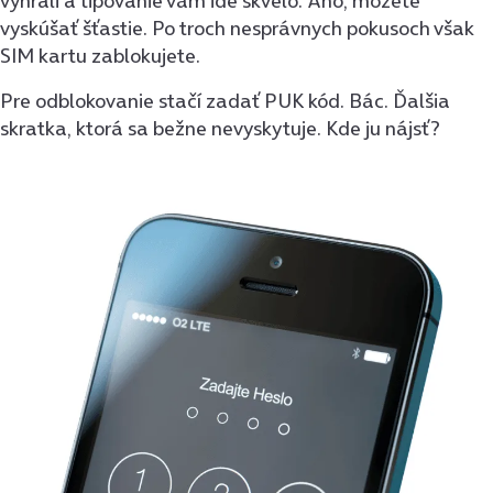
vyhrali a tipovanie vám ide skvelo. Áno, môžete
vyskúšať šťastie. Po troch nesprávnych pokusoch však
SIM kartu zablokujete.
Pre odblokovanie stačí zadať PUK kód. Bác. Ďalšia
skratka, ktorá sa bežne nevyskytuje. Kde ju nájsť?