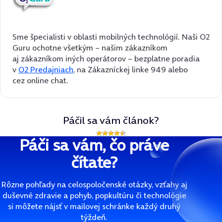
Sme špecialisti v oblasti mobilných technológií. Naši O2
Guru ochotne všetkým – našim zákazníkom
aj zákazníkom iných operátorov – bezplatne poradia
v
O2 Predajniach
, na Zákazníckej linke 949 alebo
cez online chat.
Páčil sa vám článok?
Páči sa vám, čo práve
čítate?
Rôzne pohľady na celospoločenské otázky, vzťahy aj
duševné zdravie a pohyb, popkultúru či technológie
si môžete nájsť v mailovej schránke každý druhý
týždeň.