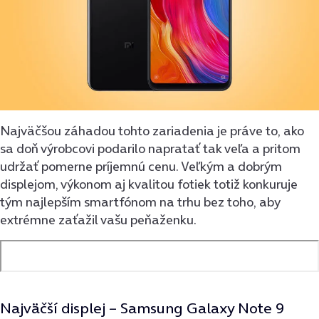
Najväčšou záhadou tohto zariadenia je práve to, ako
sa doň výrobcovi podarilo napratať tak veľa a pritom
udržať pomerne príjemnú cenu. Veľkým a dobrým
displejom, výkonom aj kvalitou fotiek totiž konkuruje
tým najlep­ším smartfónom na trhu bez toho, aby
extrémne zaťažil vašu peňaženku.
Najväčší displej –
Samsung Galaxy Note 9