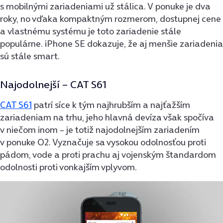
s mobilnými zariadeniami už stálica. V ponuke je dva
roky, no vďaka kompaktným rozmerom, dostupnej cene
a vlastnému systému je toto zariadenie stále
populárne. iPhone SE dokazuje, že aj menšie zariadenia
sú stále smart.
Najodolnejší –
CAT S61
CAT S61
patrí síce k tým najhrubším a najťažším
zariadeniam na trhu, jeho hlavná devíza však spočíva
v niečom inom – je totiž najodolnejším zariade­ním
v ponuke O2. Vyznačuje sa vysokou odolnosťou proti
pádom, vode a proti prachu aj vojenským štandardom
odolnosti proti vonkajším vplyvom.