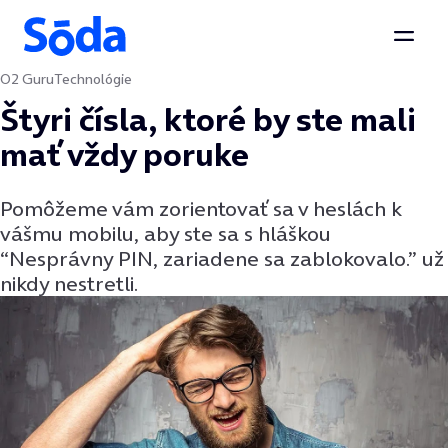
Otvor
O2 Guru
Technológie
Preskočiť na obsah
Štyri čísla, ktoré by ste mali
mať vždy poruke
Pomôžeme vám zorientovať sa v heslách k
vášmu mobilu, aby ste sa s hláškou
“Nesprávny PIN, zariadene sa zablokovalo.” už
nikdy nestretli.