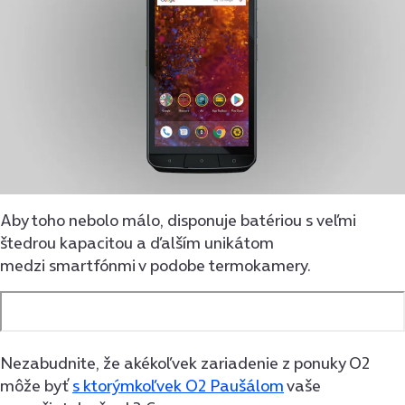
Aby toho nebolo málo, disponuje batériou s veľmi
štedrou kapacitou a ďalším unikátom
medzi smartfónmi v podobe termokamery.
Nezabudnite, že akékoľvek zariadenie z ponuky O2
môže byť
s ktorýmkoľvek O2 Paušálom
vaše