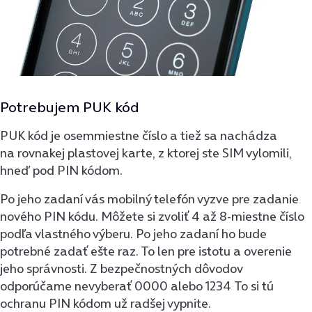
Potrebujem PUK kód
PUK kód je osemmiestne číslo a tiež sa nachádza
na rovnakej plastovej karte, z ktorej ste SIM vylomili,
hneď pod PIN kódom.
Po jeho zadaní vás mobilný telefón vyzve pre zadanie
nového PIN kódu. Môžete si zvoliť 4 až 8-miestne číslo
podľa vlastného výberu. Po jeho zadaní ho bude
potrebné zadať ešte raz. To len pre istotu a overenie
jeho správnosti. Z bezpečnostných dôvodov
odporúčame nevyberať 0000 alebo 1234 To si tú
ochranu PIN kódom už radšej vypnite.