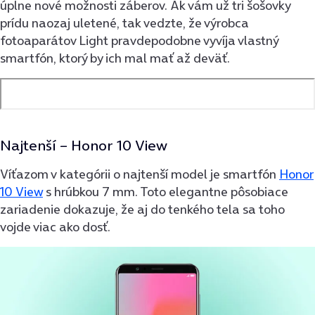
úplne nové možnosti záberov. Ak vám už tri šošovky
prídu naozaj uletené, tak vedzte, že výrobca
fotoaparátov Light pravdepodobne vyvíja vlastný
smartfón, ktorý by ich mal mať až deväť.
Najtenší –
Honor 10 View
Víťazom v kategórii o najtenší model je smartfón
Honor
10 View
s hrúbkou 7 mm. Toto elegantne pôsobiace
zariadenie dokazuje, že aj do tenkého tela sa toho
vojde viac ako dosť.