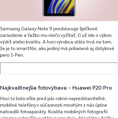
Samsung Galaxy Note 9 predstavuje špičkové
zariadenie a ťažko mu niečo vyčítať, či už ide o výkon,
výdrž alebo kvalitu. A hoci výrobca stále trvá na tom,
že je to smartfón, ako jediný má pribalené aj dotykové
pero S-Pen.
Najkvalitnejšia fotovýbava –
Huawei P20 Pro
Hoci to bolo ešte pred pár rokmi nepredstaviteľné,
mobilné telefóny v súčasnosti mnohým z nás úplne
nahradili fotoaparáty. Kvalita mobilných fotografií