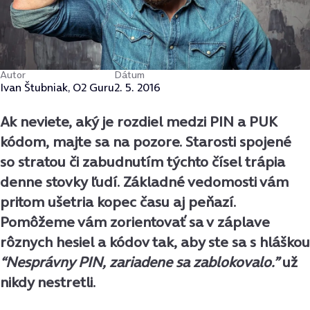
Autor
Dátum
Ivan Štubniak, O2 Guru
2. 5. 2016
Ak neviete, aký je rozdiel medzi PIN a PUK
kódom, majte sa na pozore. Starosti spojené
so stratou či zabudnutím týchto čísel trápia
denne stovky ľudí. Základné vedomosti vám
pritom ušetria kopec času aj peňazí.
Pomôžeme vám zorientovať sa v záplave
rôznych hesiel a kódov tak, aby ste sa s hláškou
“Nesprávny PIN, zariadene sa zablokovalo.”
už
nikdy nestretli.