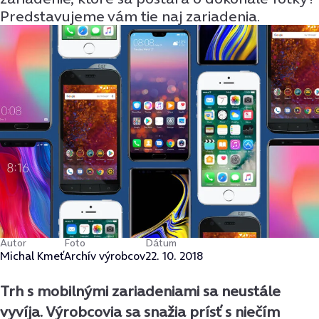
Predstavujeme vám tie naj zariadenia.
Autor
Foto
Dátum
Michal Kmeť
Archív výrobcov
22. 10. 2018
Trh s mobilnými zariadeniami sa neustále
vyvíja. Výrobcovia sa snažia prísť s niečím