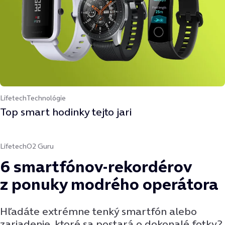
Lifetech
Technológie
Top smart hodinky tejto jari
Lifetech
O2 Guru
6 smartfónov-rekordérov
z ponuky modrého operátora
Hľadáte extrémne tenký smartfón alebo
zariadenie, ktoré sa postará o dokonalé fotky?