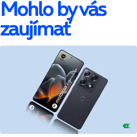
Mohlo by vás
zaujímať