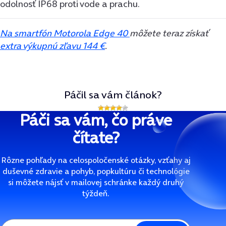
odolnosť IP68 proti vode a prachu.
Na smartfón Motorola Edge 40
môžete teraz získať
extra výkupnú zľavu 144 €
.
Páčil sa vám článok?
Páči sa vám, čo práve
čítate?
Rôzne pohľady na celospoločenské otázky, vzťahy aj
duševné zdravie a pohyb, popkultúru či technológie
si môžete nájsť v mailovej schránke každý druhý
týždeň.