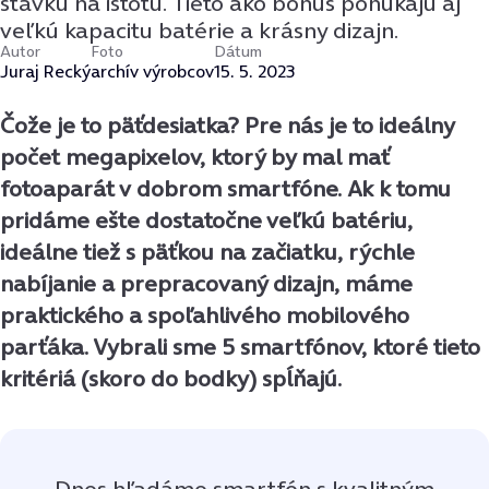
stávku na istotu. Tieto ako bonus ponúkajú aj
veľkú kapacitu batérie a krásny dizajn.
Autor
Foto
Dátum
Juraj Recký
archív výrobcov
15. 5. 2023
Čože je to päťdesiatka? Pre nás je to ideálny
počet megapixelov, ktorý by mal mať
fotoaparát v dobrom smartfóne. Ak k tomu
pridáme ešte dostatočne veľkú batériu,
ideálne tiež s päťkou na začiatku, rýchle
nabíjanie a prepracovaný dizajn, máme
praktického a spoľahlivého mobilového
parťáka. Vybrali sme 5 smartfónov, ktoré tieto
kritériá (skoro do bodky) spĺňajú.
Dnes hľadáme smartfón s kvalitným