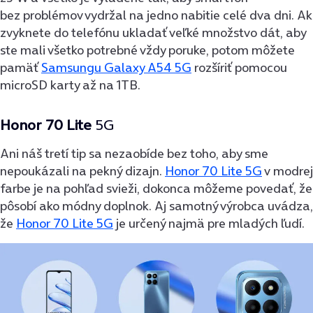
bez problémov vydržal na jedno nabitie celé dva dni. Ak
zvyknete do telefónu ukladať veľké množstvo dát, aby
ste mali všetko potrebné vždy poruke, potom môžete
pamäť
Samsungu Galaxy A54 5G
rozšíriť pomocou
microSD karty až na 1TB.
Honor 70 Lite
5G
Ani náš tretí tip sa nezaobíde bez toho, aby sme
nepoukázali na pekný dizajn.
Honor 70 Lite 5G
v modrej
farbe je na pohľad svieži, dokonca môžeme povedať, že
pôsobí ako módny doplnok. Aj samotný výrobca uvádza,
že
Honor 70 Lite 5G
je určený najmä pre mladých ľudí.