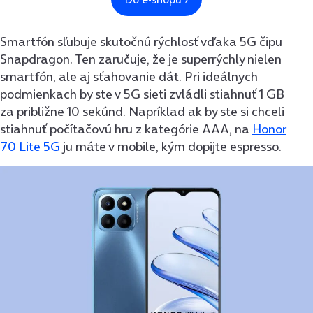
Smartfón sľubuje skutočnú rýchlosť vďaka 5G čipu
Snapdragon. Ten zaručuje, že je superrýchly nielen
smartfón, ale aj sťahovanie dát. Pri ideálnych
podmienkach by ste v 5G sieti zvládli stiahnuť 1 GB
za približne 10 sekúnd. Napríklad ak by ste si chceli
stiahnuť počítačovú hru z kategórie AAA, na
Honor
70 Lite 5G
ju máte v mobile, kým dopijte espresso.