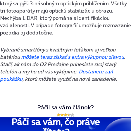
ktorý sa pýši 3-násobným optickým priblížením. Všetky
tri fotoaparáty majú optickú stabilizáciu obrazu.
Nechýba LiDAR, ktorý pomáha s identifikáciou
vzdialenosti. V prípade fotografií umožňuje rozmazanie
pozadia aj dodatočne.
Vybrané smartfóny s kvalitným foťákom aj veľkou
batériou
môžete teraz získať s extra výkupnou zľavou
.
Stačí, ak nám do O2 Predajne prinesiete svoj starý
telefón a my ho od vás vykúpime.
Dostanete zaň
poukážku
, ktorú môžete využiť na nové zariadenie.
Páčil sa vám článok?
Páči sa vám, čo práve