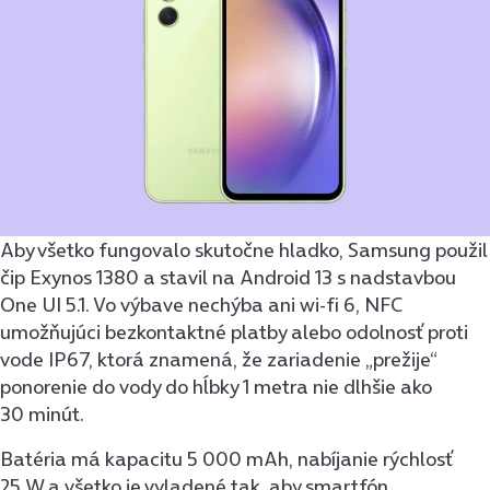
Aby všetko fungovalo skutočne hladko, Samsung použil
čip Exynos 1380 a stavil na Android 13 s nadstavbou
One UI 5.1. Vo výbave nechýba ani wi-fi 6, NFC
umožňujúci bezkontaktné platby alebo odolnosť proti
vode IP67, ktorá znamená, že zariadenie „prežije“
ponorenie do vody do hĺbky 1 metra nie dlhšie ako
30 minút.
Batéria má kapacitu 5 000 mAh, nabíjanie rýchlosť
25 W a všetko je vyladené tak, aby smartfón