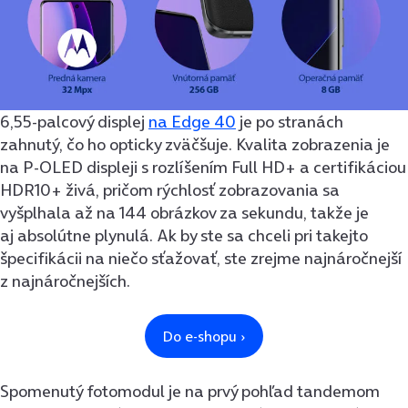
6,55-palcový displej
na Edge 40
je po stranách
zahnutý, čo ho opticky zväčšuje. Kvalita zobrazenia je
na P-OLED displeji s rozlíšením Full HD+ a certifikáciou
HDR10+ živá, pričom rýchlosť zobrazovania sa
vyšplhala až na 144 obrázkov za sekundu, takže je
aj absolútne plynulá. Ak by ste sa chceli pri takejto
špecifikácii na niečo sťažovať, ste zrejme najnáročnejší
z najnáročnejších.
Spomenutý fotomodul je na prvý pohľad tandemom