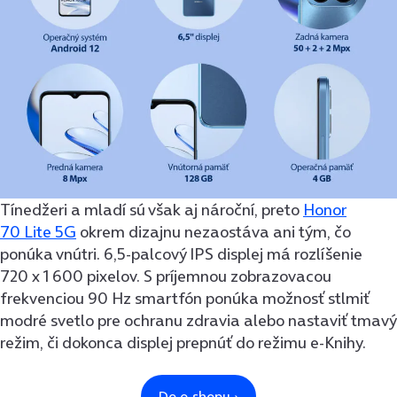
Tínedžeri a mladí sú však aj nároční, preto
Honor
70 Lite 5G
okrem dizajnu nezaostáva ani tým, čo
ponúka vnútri. 6,5-palcový IPS displej má rozlíšenie
720 x 1 600 pixelov. S príjemnou zobrazovacou
frekvenciou 90 Hz smartfón ponúka možnosť stlmiť
modré svetlo pre ochranu zdravia alebo nastaviť tmavý
režim, či dokonca displej prepnúť do režimu e-Knihy.