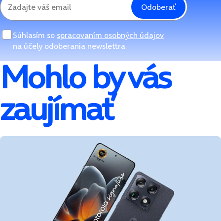
Odoberať
Súhlasím so
spracovaním osobných údajov
na účely odoberania newslettra
Mohlo by vás
zaujímať