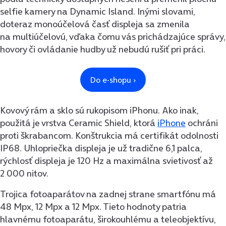
selfie kamery na Dynamic Island. Inými slovami,
doteraz monoúčelová časť displeja sa zmenila
na multiúčelovú, vďaka čomu vás prichádzajúce správy,
hovory či ovládanie hudby už nebudú rušiť pri práci.
Kovový rám a sklo sú rukopisom iPhonu. Ako inak,
použitá je vrstva Ceramic Shield, ktorá
iPhone
ochráni
proti škrabancom. Konštrukcia má certifikát odolnosti
IP68. Uhlopriečka displeja je už tradične 6,1 palca,
rýchlosť displeja je 120 Hz a maximálna svietivosť až
2 000 nitov.
Trojica fotoaparátov na zadnej strane smartfónu má
48 Mpx, 12 Mpx a 12 Mpx. Tieto hodnoty patria
hlavnému fotoaparátu, širokouhlému a teleobjektívu,