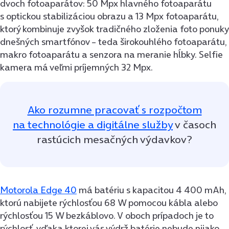
dvoch fotoaparátov: 50 Mpx hlavného fotoaparátu
s optickou stabilizáciou obrazu a 13 Mpx fotoaparátu,
ktorý kombinuje zvyšok tradičného zloženia foto ponuky
dnešných smartfónov – teda širokouhlého fotoaparátu,
makro fotoaparátu a senzora na meranie hĺbky. Selfie
kamera má veľmi príjemných 32 Mpx.
Ako rozumne pracovať s rozpočtom
na technológie a digitálne služby
v časoch
rastúcich mesačných výdavkov?
Motorola Edge 40
má batériu s kapacitou 4 400 mAh,
ktorú nabijete rýchlosťou 68 W pomocou kábla alebo
rýchlosťou 15 W bezkáblovo. V oboch prípadoch je to
rýchlosť, vďaka ktorej vás výdrž batérie nebude nijako