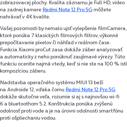
zobrazovacej plochy. Kvalita záznamu je Full HD, video
na zadnej kamere
Redmi Note 12 Pro 5G
môžete
nahrávať v 4K kvalite.
Vašej pozornosti by nemalo ujsť vylepšenie filmCamera,
ktoré ponúka 7 klasických filmových filtrov, výkonné
prepočítavanie pixelov či náhľad v reálnom čase.
Funkcia Xiaomi proCut zasa dokáže záber analyzovať
a automaticky z neho ponúknuť zaujímavé výrezy. Túto
funkciu oceníte najmä vtedy, keď si nie ste na 100 % istí
kompozíciou záberu.
Nadstavba operačného systému MIUI 13 beží
na Androide 12, vďaka čomu
Redmi Note 12 Pro 5G
dokáže skutočne veľa, rozumie si aj s najnovšou wi-fi
6 a bluetoothom 5.2. Konštrukcia ponúka zvýšenú
odolnosť proti vode a je na úrovni odolnosti smartfónu
proti ošpliechaniu vodou.