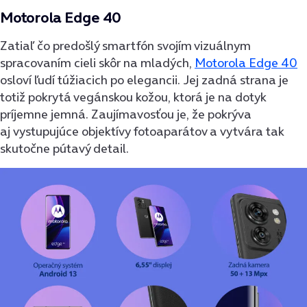
Motorola Edge 40
Zatiaľ čo predošlý smartfón svojím vizuálnym
spracovaním cieli skôr na mladých,
Motorola Edge 40
osloví ľudí túžiacich po elegancii. Jej zadná strana je
totiž pokrytá vegánskou kožou, ktorá je na dotyk
príjemne jemná. Zaujímavosťou je, že pokrýva
aj vystupujúce objektívy fotoaparátov a vytvára tak
skutočne pútavý detail.