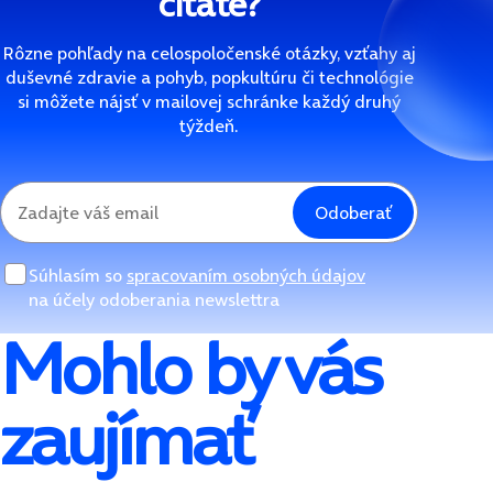
čítate?
Rôzne pohľady na celospoločenské otázky, vzťahy aj
duševné zdravie a pohyb, popkultúru či technológie
si môžete nájsť v mailovej schránke každý druhý
týždeň.
Odoberať
Súhlasím so
spracovaním osobných údajov
na účely odoberania newslettra
Mohlo by vás
zaujímať