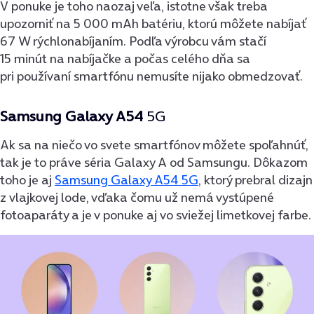
V ponuke je toho naozaj veľa, istotne však treba
upozorniť na 5 000 mAh batériu, ktorú môžete nabíjať
67 W rýchlonabíjaním. Podľa výrobcu vám stačí
15 minút na nabíjačke a počas celého dňa sa
pri používaní smartfónu nemusíte nijako obmedzovať.
Samsung Galaxy A54
5G
Ak sa na niečo vo svete smartfónov môžete spoľahnúť,
tak je to práve séria Galaxy A od Samsungu. Dôkazom
toho je aj
Samsung Galaxy A54 5G
, ktorý prebral dizajn
z vlajkovej lode, vďaka čomu už nemá vystúpené
fotoaparáty a je v ponuke aj vo sviežej limetkovej farbe.