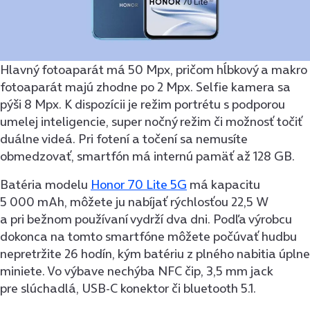
Hlavný fotoaparát má 50 Mpx, pričom hĺbkový a makro
fotoaparát majú zhodne po 2 Mpx. Selfie kamera sa
pýši 8 Mpx. K dispozícii je režim portrétu s podporou
umelej inteligencie, super nočný režim či možnosť točiť
duálne videá. Pri fotení a točení sa nemusíte
obmedzovať, smartfón má internú pamäť až 128 GB.
Batéria modelu
Honor 70 Lite 5G
má kapacitu
5 000 mAh, môžete ju nabíjať rýchlosťou 22,5 W
a pri bežnom používaní vydrží dva dni. Podľa výrobcu
dokonca na tomto smartfóne môžete počúvať hudbu
nepretržite 26 hodín, kým batériu z plného nabitia úplne
miniete. Vo výbave nechýba NFC čip, 3,5 mm jack
pre slúchadlá, USB-C konektor či bluetooth 5.1.