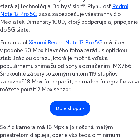
stará aj technológia Dolby Vision®. Plynulosť
Redmi
Note 12 Pro 5G
zasa zabezpečuje všestranný čip
MediaTek Dimensity 1080, ktorý podporuje aj pripojenie
do 5G siete.
Fotomodul
Xiaomi Redmi Note 12 Pro 5G
má lídra
v podobe 50 Mpx hlavného fotoaparátu s optickou
stabilizáciou obrazu, ktorá je možná vďaka
populárnemu snímaču od Sony s označením IMX766.
Širokouhlé zábery so zorným uhlom 119 stupňov
zabezpečí 8 Mpx fotoaparát, na makro fotografie zasa
môžete použiť 2 Mpx senzor.
Selfie kamera má 16 Mpx a je riešená malým
priestrelom displeja, oberie vás teda o minimum