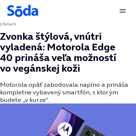
Otvor
Lifetech
Preskočiť na obsah
Zvonka štýlová, vnútri
vyladená: Motorola Edge
40 prináša veľa možností
vo vegánskej koži
Motorola opäť zabodovala naplno a prináša
kompletne vybavený smartfón, s ktorým
budete „v kurze“.