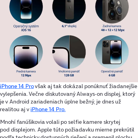
iPhone 14 Pro
však aj tak dokázal ponúknuť žiadanejšie
vylepšenia. Večne diskutovaný Always-on displej, ktorý
je v Android zariadeniach úplne bežný, je dnes už
realitou aj v
iPhone 14 Pro.
Mnohí fanúšikovia volali po selfie kamere skrytej
pod displejom. Apple túto požiadavku mierne prekrútil
podľa technicky dostupných riešení a premenil plochu