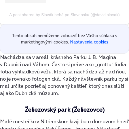
A post shared by Slovák behá po Slovensku (@david.slovak)
Tento obsah nemôžeme zobraziť bez Vášho súhlasu s
marketingovými cookies.
Nastavenia cookies
Nachádza sa v areáli krásneho Parku J. B. Magina
v Dubnici nad Váhom. Často si práve ako „grottu“ ľudia
fotia vyhliadkovú vežu, ktorá sa nachádza až nad ňou,
no je rovnako fotogenická. Každý návštevník parku by si
mal určite pozrieť aj obnovený kaštieľ, ktorý dnes slúži
aj ako Dubnické múzeum.
Želiezovský park (Želiezovce)
Malé mestečko v Nitrianskom kraji bolo domovom hneď
dvoch významných Rakúšanov – Franzov. Skladateľ