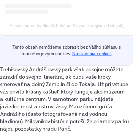
A post shared by Slovák behá po Slovensku (@david.slovak)
Tento obsah nemôžeme zobraziť bez Vášho súhlasu s
marketingovými cookies.
Nastavenia cookies
Trebišovský Andrášiovský park však pokojne môžete
zaradiť do svojho itinerára, ak budú vaše kroky
smerovať na dolný Zemplín či do Tokaja. Už pri vstupe
vás privíta krásny kaštieľ, ktorý funguje ako múzeum
a kultúrne centrum. V samotnom parku nájdete
jazierko, most a ostrov lásky, Mauzóleum grófa
Andrášiho (často fotografované nad vodnou
hladinou). Milovníkov histórie poteší, že priamo v parku
nájdu pozostatky hradu Parič.