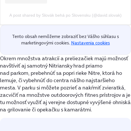
A post shared by Slovák behá po Slovensku (@david.slovak)
Tento obsah nemôžeme zobraziť bez Vášho súhlasu s
marketingovými cookies.
Nastavenia cookies
Okrem množstva atrakcií a preliezačiek majú možnosť
navštíviť aj samotný Nitriansky hrad priamo
nad parkom, prebehnúť sa popri rieke Nitre, ktorá ho
lemuje, či vybehnúť do centra nášho najstaršieho
mesta. V parku si môžete pozrieť a nakŕmiť zvieratká,
zacvičiť na množstve outdoorových fitnes prístrojov a je
tu možnosť využiť aj verejne dostupné vyvýšené ohniská
na grilovanie či opekačku s kamarátmi.