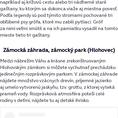
napríklad aj krížovú cestu alebo tri nádherné staré
gaštany, ku ktorým sa dokonca viaže aj miestna povesť.
Podľa legendy sú pod týmito stromami pochované tri
obľúbené psy grófa, ktoré mu zabili pytliaci. Gróf
za nimi veľmi smútil a na ich pamiatku vysadil na tomto
mieste tieto tri gaštany.
Zámocká záhrada, zámocký park (Hlohovec)
Medzi nábrežím Váhu a krásne zrekonštruovaným
Hlohovským zámkom si môžete vychutnať prechádzku
jedinečným rozprávkovým parkom. V zámockej záhrade
nájdete množstvo vzácnych drevín, príjemné jazierko
aj umelo vytvorenú jaskyňu, tzv. grottu, z ktorej vyteká
prameň vody. Rozprávková atmosféra poteší celé
rodiny s deťmi, nájdete tu aj detské ihrisko.