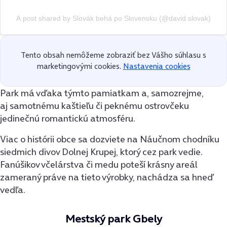
A post shared by Slovák behá po Slovensku (@david.slovak)
Tento obsah nemôžeme zobraziť bez Vášho súhlasu s
marketingovými cookies.
Nastavenia cookies
Park má vďaka týmto pamiatkam a, samozrejme,
aj samotnému kaštieľu či peknému ostrovčeku
jedinečnú romantickú atmosféru.
Viac o histórii obce sa dozviete na Náučnom chodníku
siedmich divov Dolnej Krupej, ktorý cez park vedie.
Fanúšikov včelárstva či medu poteší krásny areál
zameraný práve na tieto výrobky, nachádza sa hneď
vedľa.
Mestský park Gbely