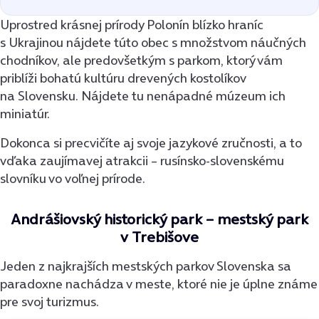
Uprostred krásnej prírody Polonín blízko hraníc
s Ukrajinou nájdete túto obec s množstvom náučných
chodníkov, ale predovšetkým s parkom, ktorý vám
priblíži bohatú kultúru drevených kostolíkov
na Slovensku. Nájdete tu nenápadné múzeum ich
miniatúr.
Dokonca si precvičíte aj svoje jazykové zručnosti, a to
vďaka zaujímavej atrakcii – rusínsko-slovenskému
slovníku vo voľnej prírode.
Andrášiovský historický park – mestský park
v Trebišove
Jeden z najkrajších mestských parkov Slovenska sa
paradoxne nachádza v meste, ktoré nie je úplne známe
pre svoj turizmus.