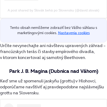
A post shared by Slovák behá po Slovensku (@david.slovak)
Tento obsah nemôžeme zobraziť bez Vášho súhlasu s
marketingovými cookies.
Nastavenia cookies
Určite nevynechajte ani návštevu upravených záhrad –
francúzskych terás či stavby empírového divadla,
v ktorom koncertoval aj samotný Beethoven.
Park J. B. Magina (Dubnica nad Váhom)
Keď sme už spomenuli jaskyňu (grottu) v Hlohovci,
odporúčame navštíviť aj pravdepodobne najslávnejšiu
grottu na Slovensku.