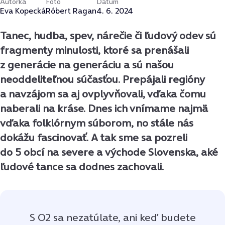
Autorka
Foto
Dátum
Eva Kopecká
Róbert Ragan
4. 6. 2024
Tanec, hudba, spev, nárečie či ľudový odev sú
fragmenty minulosti, ktoré sa prenášali
z generácie na generáciu a sú našou
neoddeliteľnou súčasťou. Prepájali regióny
a navzájom sa aj ovplyvňovali, vďaka čomu
naberali na kráse. Dnes ich vnímame najmä
vďaka folklórnym súborom, no stále nás
dokážu fascinovať. A tak sme sa pozreli
do 5 obcí na severe a východe Slovenska, aké
ľudové tance sa dodnes zachovali.
S O2 sa nezatúlate, ani keď budete