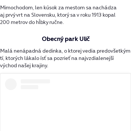
Mimochodom, len kúsok za mestom sa nachádza
aj prvý vrt na Slovensku, ktorý sa v roku 1913 kopal
200 metrov do hĺbky ručne.
Obecný park Ulič
Malá nenápadná dedinka, o ktorej vedia predovšetkým
tí, ktorých lákalo ísť sa pozrieť na najvzdialenejší
východ našej krajiny.