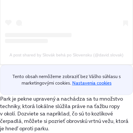
A post shared by Slovák behá po Slovensku (@david.slovak)
Tento obsah nemôžeme zobraziť bez Vášho súhlasu s
marketingovými cookies.
Nastavenia cookies
Park je pekne upravený a nachádza sa tu množstvo
techniky, ktorá lokálne slúžila práve na ťažbu ropy
v okolí. Dozviete sa napríklad, čo sú to kozlíkové
čerpadlá, môžete si pozrieť obrovskú vrtnú vežu, ktorá
je hneď oproti parku.