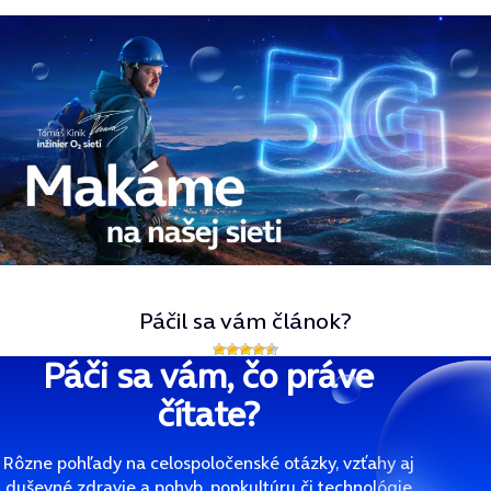
Páčil sa vám článok?
Páči sa vám, čo práve
čítate?
Rôzne pohľady na celospoločenské otázky, vzťahy aj
duševné zdravie a pohyb, popkultúru či technológie