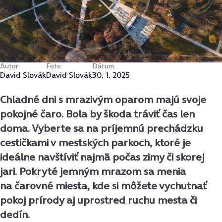
Autor
Foto
Dátum
David Slovák
David Slovák
30. 1. 2025
Chladné dni s mrazivým oparom majú svoje
pokojné čaro. Bola by škoda tráviť čas len
doma. Vyberte sa na príjemnú prechádzku
cestičkami v mestských parkoch, ktoré je
ideálne navštíviť najmä počas zimy či skorej
jari. Pokryté jemným mrazom sa menia
na čarovné miesta, kde si môžete vychutnať
pokoj prírody aj uprostred ruchu mesta či
dedín.