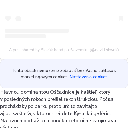
A post shared by Slovák behá po Slovensku (@david.slovak)
Tento obsah nemôžeme zobraziť bez Vášho súhlasu s
marketingovými cookies.
Nastavenia cookies
Hlavnou dominantou Oščadnice je kaštieľ, ktorý
v posledných rokoch prešiel rekonštrukciou. Počas
prechádzky po parku preto určite zavítajte
aj do kaštieľa, v ktorom nájdete Kysuckú galériu.
Na dvoch podlažiach ponúka celoročne zaujímavú
výstavu.