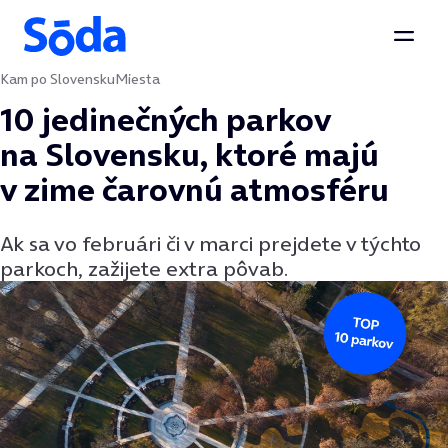
Otvor
Kam po Slovensku
Miesta
Preskočiť na obsah
10 jedinečných parkov
na Slovensku, ktoré majú
v zime čarovnú atmosféru
Ak sa vo februári či v marci prejdete v týchto
parkoch, zažijete extra pôvab.