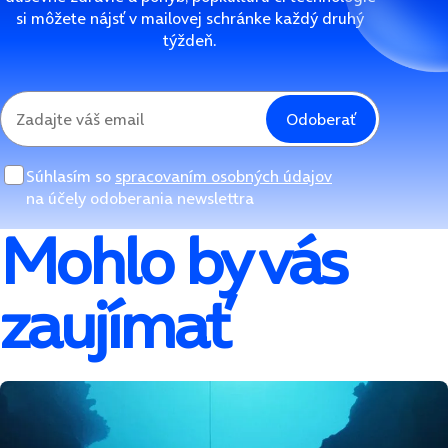
si môžete nájsť v mailovej schránke každý druhý
týždeň.
Odoberať
Súhlasím so
spracovaním osobných údajov
na účely odoberania newslettra
Mohlo by vás
zaujímať