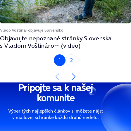
Vlado Voštinár objavuje Slovensko
Objavujte nepoznané stránky Slovenska
s Vladom Voštinárom (video)
Si na strane
1
2
Nasledujúca strana
Predchádzajúca strana
Pripojte sa k našej
komunite
Výber tých najlepších článkov si môžete nájsť
v mailovej schránke každú druhú nedeľu.