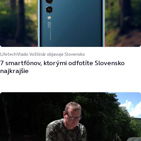
Lifetech
Vlado Voštinár objavuje Slovensko
7 smartfónov, ktorými odfotíte Slovensko
najkrajšie