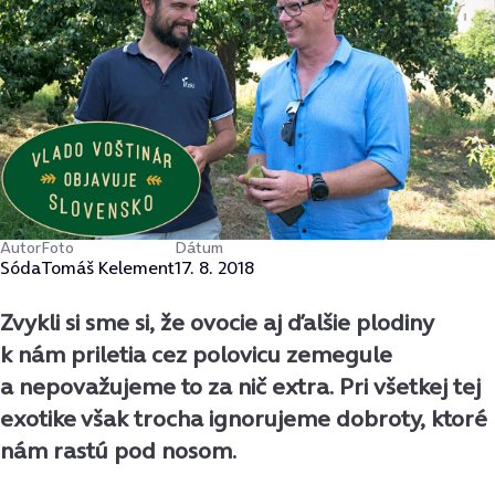
Autor
Foto
Dátum
Sóda
Tomáš Kelement
17. 8. 2018
Zvykli si sme si, že ovocie aj ďalšie plodiny
k nám priletia cez polovicu zemegule
a nepovažujeme to za nič extra. Pri všetkej tej
exotike však trocha ignorujeme dobroty, ktoré
nám rastú pod nosom.