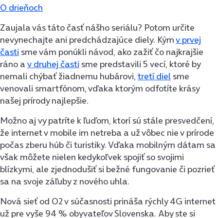
O drieňoch
Zaujala vás táto časť nášho seriálu? Potom určite
nevynechajte ani predchádzajúce diely. Kým
v prvej
časti
sme vám ponúkli návod, ako zažiť čo najkrajšie
ráno a
v druhej časti
sme predstavili 5 vecí, ktoré by
nemali chýbať žiadnemu hubárovi,
tretí diel
sme
venovali smartfónom, vďaka ktorým odfotíte krásy
našej prírody najlepšie.
Možno aj vy patríte k ľuďom, ktorí sú stále presvedčení,
že internet v mobile im netreba a už vôbec nie v prírode
počas zberu húb či turistiky. Vďaka mobilným dátam sa
však môžete nielen kedykoľvek spojiť so svojimi
blízkymi, ale zjednodušiť si bežné fungovanie či pozrieť
sa na svoje záľuby z nového uhla.
Nová sieť od O2 v súčasnosti prináša rýchly 4G internet
už pre vyše 94 % obyvateľov Slovenska. Aby ste si