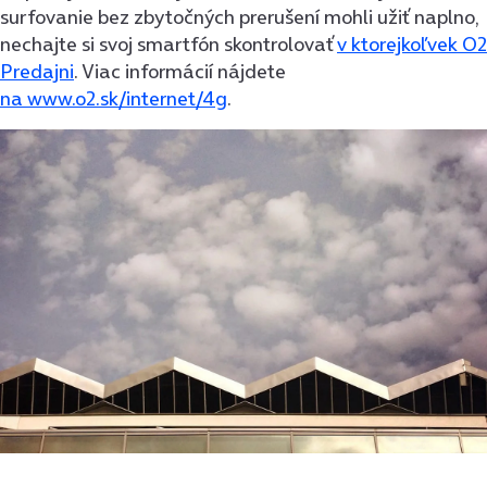
surfovanie bez zbytočných prerušení mohli užiť naplno,
nechajte si svoj smartfón skontrolovať
v ktorejkoľvek O2
Predajni
. Viac informácií nájdete
na www.o2.sk/internet/4g
.