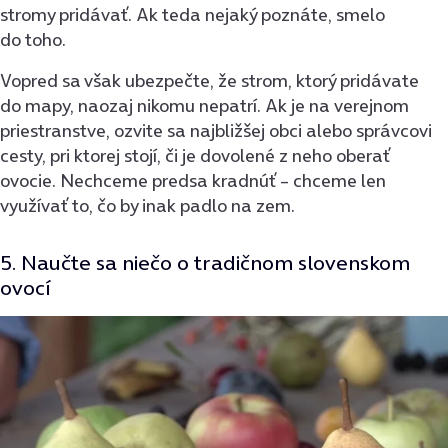
stromy pridávať. Ak teda nejaký poznáte, smelo
do toho.
Vopred sa však ubezpečte, že strom, ktorý pridávate
do mapy, naozaj nikomu nepatrí. Ak je na verejnom
priestranstve, ozvite sa najbližšej obci alebo správcovi
cesty, pri ktorej stojí, či je dovolené z neho oberať
ovocie. Nechceme predsa kradnúť – chceme len
využívať to, čo by inak padlo na zem.
5. Naučte sa niečo o tradičnom slovenskom
ovocí