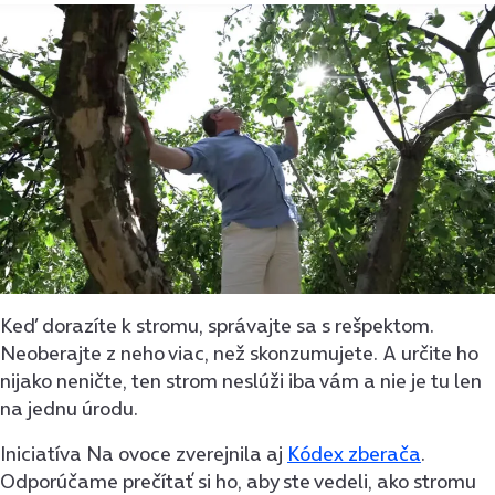
Keď dorazíte k stromu, správajte sa s rešpektom.
Neoberajte z neho viac, než skonzumujete. A určite ho
nijako neničte, ten strom neslúži iba vám a nie je tu len
na jednu úrodu.
Iniciatíva Na ovoce zverejnila aj
Kódex zberača
.
Odporúčame prečítať si ho, aby ste vedeli, ako stromu