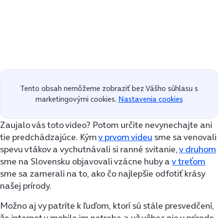
Tento obsah nemôžeme zobraziť bez Vášho súhlasu s
marketingovými cookies.
Nastavenia cookies
Zaujalo vás toto video? Potom určite nevynechajte ani
tie predchádzajúce. Kým
v prvom videu
sme sa venovali
spevu vtákov a vychutnávali si ranné svitanie,
v druhom
sme na Slovensku objavovali vzácne huby a
v treťom
sme sa zamerali na to, ako čo najlepšie odfotiť krásy
našej prírody.
Možno aj vy patríte k ľuďom, ktorí sú stále presvedčení,
že internet v mobile im netreba a už vôbec nie v prírode