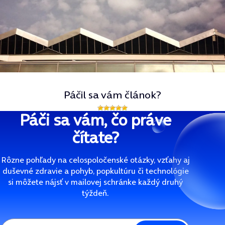
Páčil sa vám článok?
Páči sa vám, čo práve
čítate?
Rôzne pohľady na celospoločenské otázky, vzťahy aj
duševné zdravie a pohyb, popkultúru či technológie
si môžete nájsť v mailovej schránke každý druhý
týždeň.