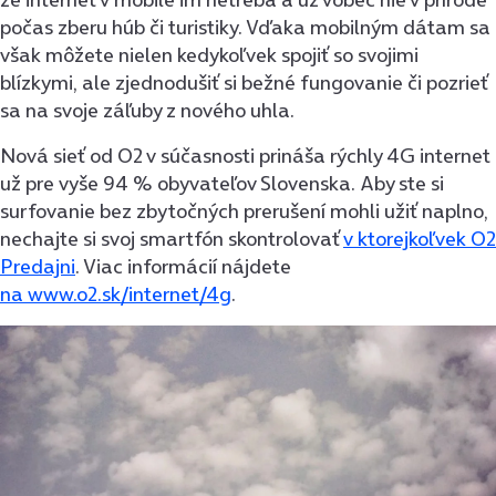
počas zberu húb či turistiky. Vďaka mobilným dátam sa
však môžete nielen kedykoľvek spojiť so svojimi
blízkymi, ale zjednodušiť si bežné fungovanie či pozrieť
sa na svoje záľuby z nového uhla.
Nová sieť od O2 v súčasnosti prináša rýchly 4G internet
už pre vyše 94 % obyvateľov Slovenska. Aby ste si
surfovanie bez zbytočných prerušení mohli užiť naplno,
nechajte si svoj smartfón skontrolovať
v ktorejkoľvek O2
Predajni
. Viac informácií nájdete
na www.o2.sk/internet/4g
.