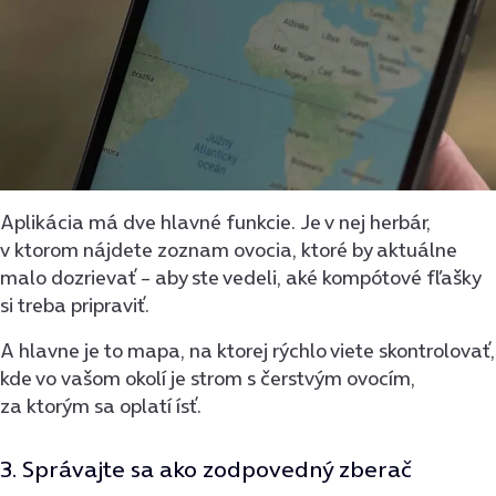
Aplikácia má dve hlavné funkcie. Je v nej herbár,
v ktorom nájdete zoznam ovocia, ktoré by aktuálne
malo dozrievať – aby ste vedeli, aké kompótové fľašky
si treba pripraviť.
A hlavne je to mapa, na ktorej rýchlo viete skontrolovať,
kde vo vašom okolí je strom s čerstvým ovocím,
za ktorým sa oplatí ísť.
3. Správajte sa ako zodpovedný zberač