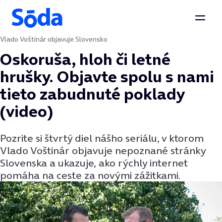
Otvor
Vlado Voštinár objavuje Slovensko
Preskočiť na obsah
Oskoruša, hloh či letné
hrušky. Objavte spolu s nami
tieto zabudnuté poklady
(video)
Pozrite si štvrtý diel nášho seriálu, v ktorom
Vlado Voštinár objavuje nepoznané stránky
Slovenska a ukazuje, ako rýchly internet
pomáha na ceste za novými zážitkami.