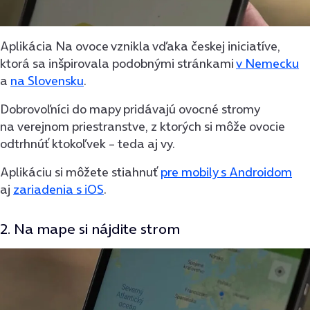
Aplikácia Na ovoce vznikla vďaka českej iniciatíve,
ktorá sa inšpirovala podobnými stránkami
v Nemecku
a
na Slovensku
.
Dobrovoľníci do mapy pridávajú ovocné stromy
na verejnom priestranstve, z ktorých si môže ovocie
odtrhnúť ktokoľvek – teda aj vy.
Aplikáciu si môžete stiahnuť
pre mobily s Androidom
aj
zariadenia s iOS
.
2. Na mape si nájdite strom