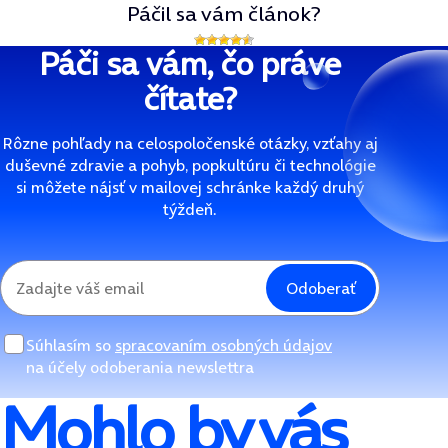
Páčil sa vám článok?
Páči sa vám, čo práve
čítate?
Rôzne pohľady na celospoločenské otázky, vzťahy aj
duševné zdravie a pohyb, popkultúru či technológie
si môžete nájsť v mailovej schránke každý druhý
týždeň.
Odoberať
Súhlasím so
spracovaním osobných údajov
na účely odoberania newslettra
Mohlo by vás