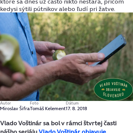
ktoré sa dnes už často nikto nestará, pričom
kedysi sýtili pútnikov alebo ľudí pri žatve.
Autor
Foto
Dátum
Miroslav Šifra
Tomáš Kelement
17. 8. 2018
Vlado Voštinár sa bol v rámci štvrtej časti
nášho seriálu
Vlado Voštinár objavuje