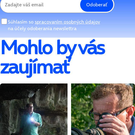
Odoberať
Súhlasím so
spracovaním osobných údajov
na účely odoberania newslettra
Mohlo by vás
zaujímať