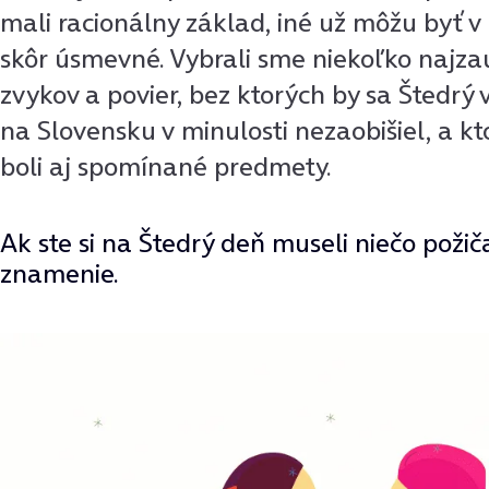
mali racionálny základ, iné už môžu byť 
skôr úsmevné. Vybrali sme niekoľko najza
zvykov a povier, bez ktorých by sa Štedrý 
na Slovensku v minulosti nezaobišiel, a k
boli aj spomínané predmety.
Ak ste si na Štedrý deň museli niečo požiča
znamenie.