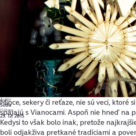
Autor
Mince, sekery či reťaze, nie sú veci, ktoré 
Sóda
Dátum
spájajú s Vianocami. Aspoň nie hneď na p
23. 12. 2015
Kedysi to však bolo inak, pretože najkrajši
boli odjakživa pretkané tradíciami a pove