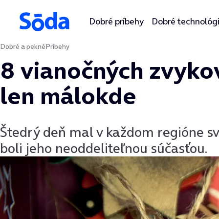
Dobré príbehy
Dobré technológ
Dobré a pekné
Príbehy
Preskočiť na obsah
8 vianočných zvykov
len málokde
Štedrý deň mal v každom regióne svo
boli jeho neoddeliteľnou súčasťou.