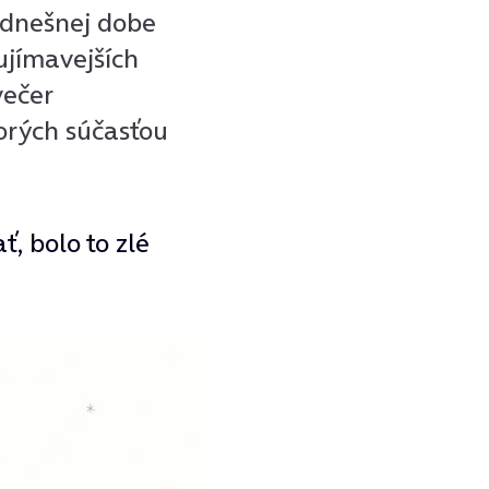
v dnešnej dobe
ujímavejších
večer
torých súčasťou
ť, bolo to zlé