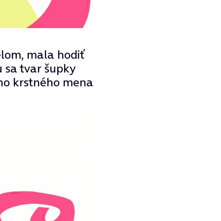
želom, mala hodiť
 sa tvar šupky
eno krstného mena