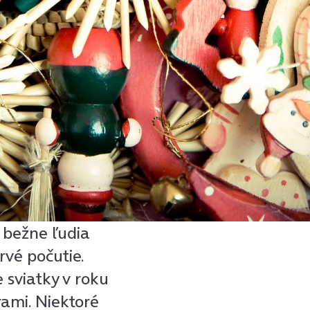
si bežne ľudia
rvé počutie.
e sviatky v roku
rami. Niektoré