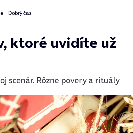
ie
Dobrý čas
, ktoré uvidíte už
j scenár. Rôzne povery a rituály