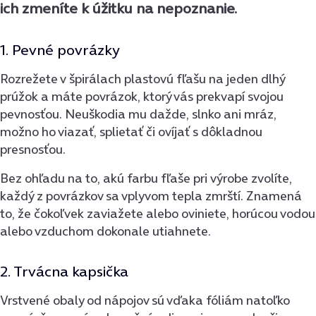
ich zmeníte k úžitku na nepoznanie.
1. Pevné povrázky
Rozrežete v špirálach plastovú fľašu na jeden dlhý
prúžok a máte povrázok, ktorý vás prekvapí svojou
pevnosťou. Neuškodia mu dažde, slnko ani mráz,
možno ho viazať, splietať či ovíjať s dôkladnou
presnosťou.
Bez ohľadu na to, akú farbu fľaše pri výrobe zvolíte,
každý z povrázkov sa vplyvom tepla zmrští. Znamená
to, že čokoľvek zaviažete alebo oviniete, horúcou vodou
alebo vzduchom dokonale utiahnete.
2. Trvácna kapsička
Vrstvené obaly od nápojov sú vďaka fóliám natoľko