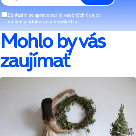
Súhlasím so
spracovaním osobných údajov
na účely odoberania newslettra
Mohlo by vás
zaujímať