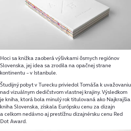
Hoci sa knižka zaoberá výšivkami ôsmych regiónov
Slovenska, jej idea sa zrodila na opačnej strane
kontinentu – v Istanbule.
Študijný pobyt v Turecku priviedol Tomáša k uvažovaniu
nad vizuálnym dedičstvom vlastnej krajiny. Výsledkom
je kniha, ktorá bola minulý rok titulovaná ako Najkrajšia
kniha Slovenska, získala Európsku cenu za dizajn
a celkom nedávno aj prestížnu dizajnérsku cenu Red
Dot Award.