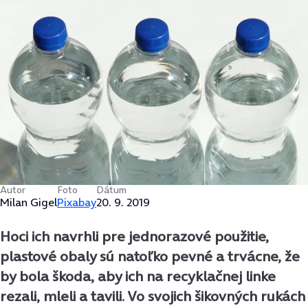
Autor
Foto
Dátum
Milan Gigel
Pixabay
20. 9. 2019
Hoci ich navrhli pre jednorazové použitie,
plastové obaly sú natoľko pevné a trvácne, že
by bola škoda, aby ich na recyklačnej linke
rezali, mleli a tavili. Vo svojich šikovných rukách