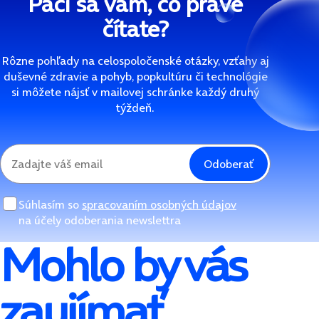
Páči sa vám, čo práve
čítate?
Rôzne pohľady na celospoločenské otázky, vzťahy aj
duševné zdravie a pohyb, popkultúru či technológie
si môžete nájsť v mailovej schránke každý druhý
týždeň.
Odoberať
Súhlasím so
spracovaním osobných údajov
na účely odoberania newslettra
Mohlo by vás
zaujímať