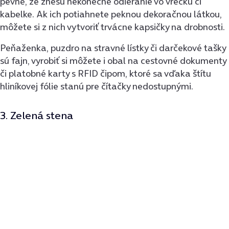
pevné, že znesú nekonečné odieranie vo vrecku či
kabelke. Ak ich potiahnete peknou dekoračnou látkou,
môžete si z nich vytvoriť trvácne kapsičky na drobnosti.
Peňaženka, puzdro na stravné lístky či darčekové tašky
sú fajn, vyrobiť si môžete i obal na cestovné dokumenty
či platobné karty s RFID čipom, ktoré sa vďaka štítu
hliníkovej fólie stanú pre čítačky nedostupnými.
3. Zelená stena