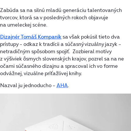
Zabúda sa na silnú mladú generáciu talentovaných
tvorcov, ktorá sa v posledných rokoch objavuje
na umeleckej scéne.
Dizajnér Tomáš Kompaník
sa však pokúsil tieto dva
prístupy – odkaz k tradícii a súčasný vizuálny jazyk –
netradičným spôsobom spojiť. Zozbieral motívy
z výšiviek ôsmych slovenských krajov, pozrel sa na ne
očami súčasného dizajnu a spracoval ich vo forme
odvážnej, vizuálne príťažlivej knihy.
Nazval ju jednoducho –
AHA
.