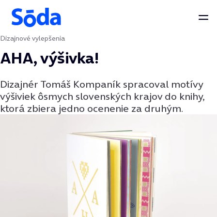
Otv
Dizajnové vylepšenia
Preskočiť na obsah
AHA, výšivka!
Dizajnér Tomáš Kompaník spracoval motívy
výšiviek ôsmych slovenských krajov do knihy,
ktorá zbiera jedno ocenenie za druhým.