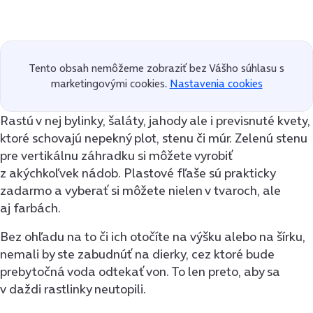
Tento obsah nemôžeme zobraziť bez Vášho súhlasu s
marketingovými cookies.
Nastavenia cookies
Rastú v nej bylinky, šaláty, jahody ale i previsnuté kvety,
ktoré schovajú nepekný plot, stenu či múr. Zelenú stenu
pre vertikálnu záhradku si môžete vyrobiť
z akýchkoľvek nádob. Plastové fľaše sú prakticky
zadarmo a vyberať si môžete nielen v tvaroch, ale
aj farbách.
Bez ohľadu na to či ich otočíte na výšku alebo na šírku,
nemali by ste zabudnúť na dierky, cez ktoré bude
prebytočná voda odtekať von. To len preto, aby sa
v daždi rastlinky neutopili.