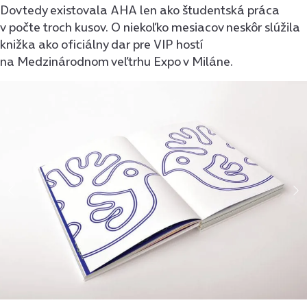
Dovtedy existovala AHA len ako študentská práca
v počte troch kusov. O niekoľko mesiacov neskôr slúžila
knižka ako oficiálny dar pre VIP hostí
na Medzinárodnom veľtrhu Expo v Miláne.