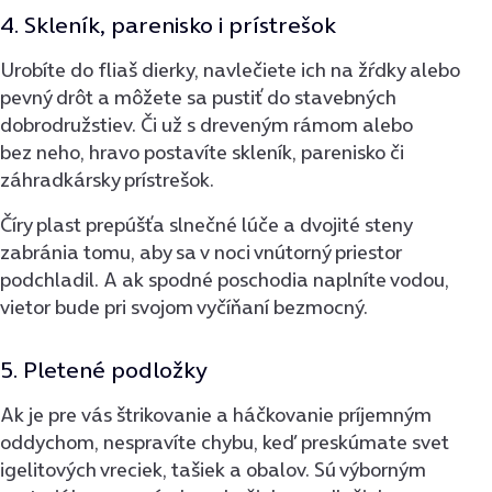
4. Skleník, parenisko i prístrešok
Urobíte do fliaš dierky, navlečiete ich na žŕdky alebo
pevný drôt a môžete sa pustiť do stavebných
dobrodružstiev. Či už s dreveným rámom alebo
bez neho, hravo postavíte skleník, parenisko či
záhradkársky prístrešok.
Číry plast prepúšťa slnečné lúče a dvojité steny
zabránia tomu, aby sa v noci vnútorný priestor
podchladil. A ak spodné poschodia naplníte vodou,
vietor bude pri svojom vyčíňaní bezmocný.
5. Pletené podložky
Ak je pre vás štrikovanie a háčkovanie príjemným
oddychom, nespravíte chybu, keď preskúmate svet
igelitových vreciek, tašiek a obalov. Sú výborným