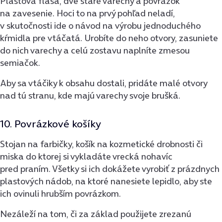
Plastová fľaša, dve staré varechy a povrázok
na zavesenie. Hoci to na prvý pohľad neladí,
v skutočnosti ide o návod na výrobu jednoduchého
kŕmidla pre vtáčatá. Urobíte do neho otvory, zasuniete
do nich varechy a celú zostavu naplníte zmesou
semiačok.
Aby sa vtáčiky k obsahu dostali, pridáte malé otvory
nad tú stranu, kde majú varechy svoje brušká.
10. Povrázkové košíky
Stojan na farbičky, košík na kozmetické drobnosti či
miska do ktorej si vykladáte vrecká nohavíc
pred praním. Všetky si ich dokážete vyrobiť z prázdnych
plastových nádob, na ktoré nanesiete lepidlo, aby ste
ich ovinuli hrubším povrázkom.
Nezáleží na tom, či za základ použijete zrezanú