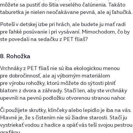
môžete sa pustiť do šitia veselého čalúnenia. Takáto
taburetka je nielen neočakávane pevná, ale aj ľahučká.
Poteší v detskej izbe pri hrách, ale budete ju mať radi
pre ľahké posúvanie i pri vysávaní. Mimochodom, čo by
ste povedali na sedačku z PET fliaš?
8. Rohožka
Vrchnáky z PET fliaš nie sú iba ekologickou menou
pre dobročinnosť, ale aj výborným materiálom
pre výrobu rohožky, ktorú môžete do sýtosti plniť
blatom z dvora a záhrady. Stačí len, aby ste vrchnáky
upevnili na pevnú podložku otvorenou stranou nahor.
Či použijete skrutky, klinčeky alebo lepidlo je iba na vás.
Hlavné je, že s čistením nie sú žiadne starosti. Stačí ju
vystriekať vodou z hadice a opäť vás teší svojou pestrou
grafikou.