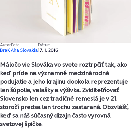
Autor
Foto
Dátum
BraK
Aha Slovakia
17. 1. 2016
Máločo vie Slováka vo svete roztrpčiť tak, ako
keď príde na významné medzinárodné
podujatie a jeho krajinu dookola reprezentuje
len šúpolie, valašky a výšivka. Zviditeľňovať
Slovensko len cez tradičné remeslá je v 21.
storočí predsa len trochu zastarané. Obzvlášť,
keď sa náš súčasný dizajn často vyrovná
svetovej špičke.