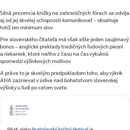
Silná prezencia knižky na zahraničných fórach sa odvíja
aj od jej skvelej schopnosti komunikovať – obsahuje
totiž len minimum slov.
Pre slovenského čitateľa má však ešte jeden zaujímavý
bonus – anglické preklady tradičných ľudových piesní
a riekaniek, ktoré naňho z času na čas vykuknú
spomedzi výšivkových motívov.
A práve to je skvelým predpokladom toho, aby výkrik
AHA zaznieval v údive nad bohatstvom slovenskej
výšivky u ľudí po celom svete.
BRaK alebo
Bratislavský knižný festival
je