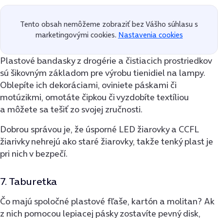
Tento obsah nemôžeme zobraziť bez Vášho súhlasu s
marketingovými cookies.
Nastavenia cookies
Plastové bandasky z drogérie a čistiacich prostriedkov
sú šikovným základom pre výrobu tienidiel na lampy.
Oblepíte ich dekoráciami, oviniete páskami či
motúzikmi, omotáte čipkou či vyzdobíte textíliou
a môžete sa tešiť zo svojej zručnosti.
Dobrou správou je, že úsporné LED žiarovky a CCFL
žiarivky nehrejú ako staré žiarovky, takže tenký plast je
pri nich v bezpečí.
7. Taburetka
Čo majú spoločné plastové fľaše, kartón a molitan? Ak
z nich pomocou lepiacej pásky zostavíte pevný disk,