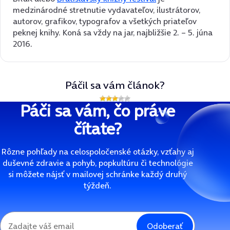
medzinárodné stretnutie vydavateľov, ilustrátorov,
autorov, grafikov, typografov a všetkých priateľov
peknej knihy. Koná sa vždy na jar, najbližšie 2. – 5. júna
2016.
Páčil sa vám článok?
Páči sa vám, čo práve
čítate?
Rôzne pohľady na celospoločenské otázky, vzťahy aj
duševné zdravie a pohyb, popkultúru či technológie
si môžete nájsť v mailovej schránke každý druhý
týždeň.
Odoberať