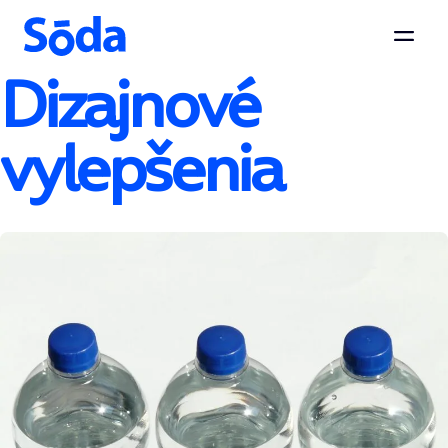
Otvor
Dizajnové
Preskočiť na obsah
vylepšenia