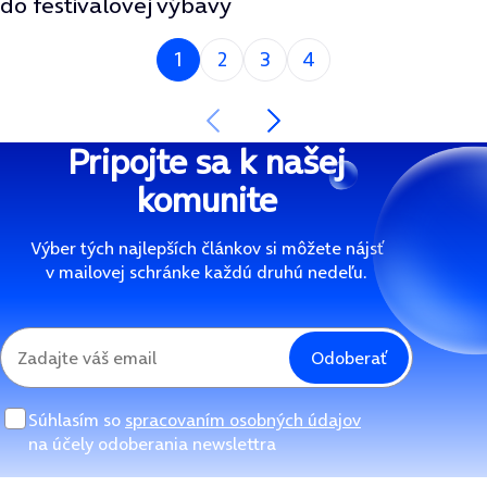
do festivalovej výbavy
Si na strane
1
2
3
4
Nasledujúca strana
Predchádzajúca strana
Pripojte sa k našej
komunite
Výber tých najlepších článkov si môžete nájsť
v mailovej schránke každú druhú nedeľu.
Odoberať
Súhlasím so
spracovaním osobných údajov
na účely odoberania newslettra