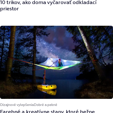
10 trikov, ako doma vyčarovať odkladací
priestor
Dizajnové vylepšenia
Dobré a pekné
Farebné a kreatívne stany, ktoré bežne