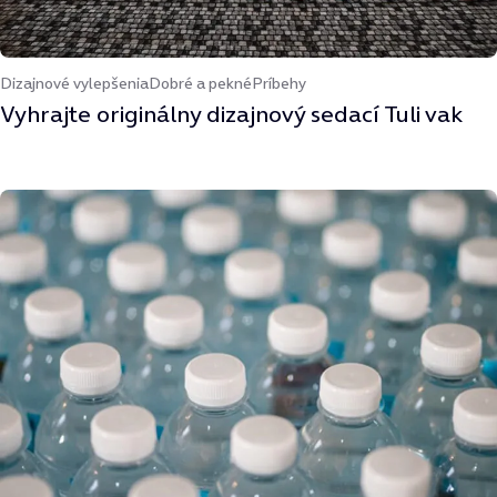
Dizajnové vylepšenia
Dobré a pekné
Príbehy
Vyhrajte originálny dizajnový sedací Tuli vak