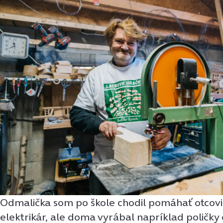
Odmalička som po škole chodil pomáhať otcovi.
elektrikár, ale doma vyrábal napríklad poličky 