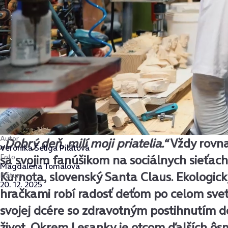
Autor
„Dobrý deň, milí moji priatelia.“
Vždy rovn
Veronika Šeliga Pilátová
Foto
sa svojim fanúšikom na sociálnych sieťac
Magdaléna Tomalová
Kurnota, slovenský Santa Claus. Ekologic
Dátum
20. 12. 2025
hračkami robí radosť deťom po celom sve
svojej dcére so zdravotným postihnutím d
život. Okrem Lesanky je otcom ďalších ôs