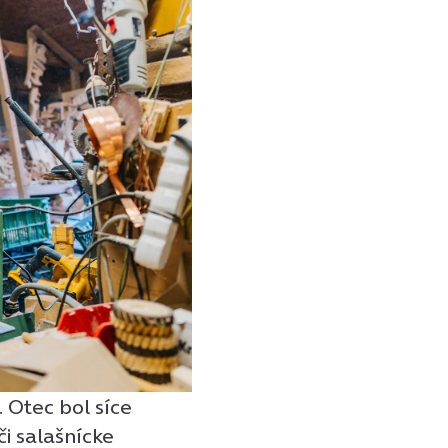
 Otec bol síce
či salašnícke