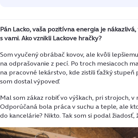
Pán Lacko, vaša pozitívna energia je nákazlivá,
s vami. Ako vznikli Lackove hračky?
Som vyučený obrábač kovov, ale kvôli lepšiemu 
na odprašovanie z pecí. Po troch mesiacoch ma
na pracovné lekárstvo, kde zistili ťažký stupeň 
som dostal výpoveď.
Mal som zákaz robiť vo výškach, pri strojoch, v
Odporúčaná bola práca v suchu a teple, ale kt
do kancelárie? Nikto. Tak som si podal žiadosť,