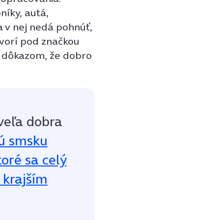
íky, autá,
a v nej nedá pohnúť,
 tvorí pod značkou
ú dôkazom, že dobro
veľa dobra
kú smsku
oré sa celý
t krajším