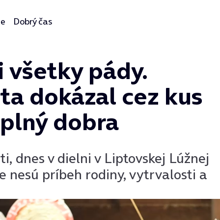
ie
Dobrý čas
i všetky pády.
ta dokázal cez kus
 plný dobra
i, dnes v dielni v Liptovskej Lúžnej
e nesú príbeh rodiny, vytrvalosti a