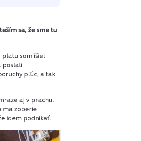
 teším sa, že sme tu
platu som išiel
 poslali
poruchy pľúc, a tak
 mraze aj v prachu.
o ma zoberie
 že idem podnikať.