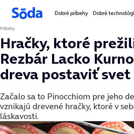
Dobré príbehy
Dobré technológ
Príbehy
Preskočiť na obsah
Hračky, ktoré prežil
Rezbár Lacko Kurno
dreva postaviť svet
Začalo sa to Pinocchiom pre jeho det
vznikajú drevené hračky, ktoré v seb
láskavosti.