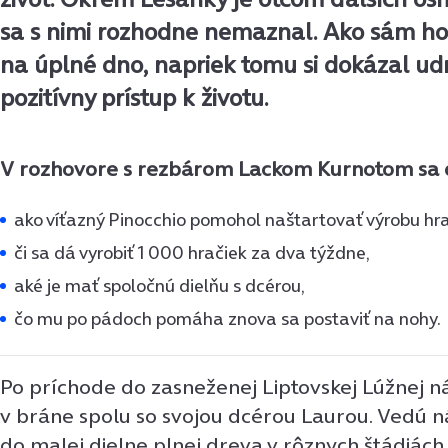
sa s nimi rozhodne nemaznal. Ako sám hovo
na úplné dno, napriek tomu si dokázal ud
pozitívny prístup k životu.
V rozhovore s rezbárom Lackom Kurnotom sa d
ako víťazný Pinocchio pomohol naštartovať výrobu hra
či sa dá vyrobiť 1 000 hračiek za dva týždne,
aké je mať spoločnú dielňu s dcérou,
čo mu po pádoch pomáha znova sa postaviť na nohy.
Po príchode do zasneženej Liptovskej Lúžnej ná
v bráne spolu so svojou dcérou Laurou. Vedú 
do malej dielne plnej dreva v rôznych štádiách