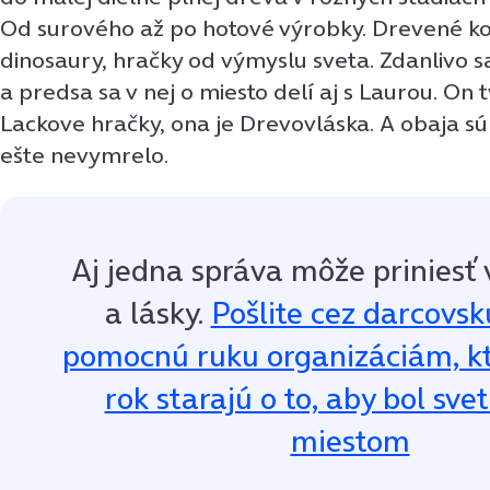
Od surového až po hotové výrobky. Drevené kon
dinosaury, hračky od výmyslu sveta. Zdanlivo s
a predsa sa v nej o miesto delí aj s Laurou. On
Lackove hračky, ona je Drevovláska. A obaja s
ešte nevymrelo.
Aj jedna správa môže priniesť 
a lásky.
Pošlite cez darcovs
pomocnú ruku organizáciám, kt
rok starajú o to, aby bol sve
miestom