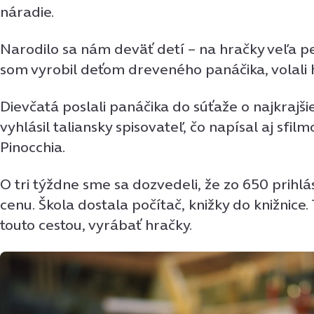
náradie.
Narodilo sa nám deväť detí – na hračky veľa p
som vyrobil deťom dreveného panáčika, volali 
Dievčatá poslali panáčika do súťaže o najkrajši
vyhlásil taliansky spisovateľ, čo napísal aj sfilm
Pinocchia.
O tri týždne sme sa dozvedeli, že zo 650 prihl
cenu. Škola dostala počítač, knižky do knižnice.
touto cestou, vyrábať hračky.