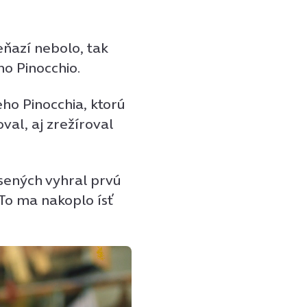
eňazí nebolo, tak
ho Pinocchio.
eho Pinocchia, ktorú
oval, aj zrežíroval
ásených vyhral prvú
 To ma nakoplo ísť