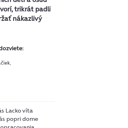
rí, trikrát padli
ržať nákazlivý
ozviete:
čiek,
s Lacko víta
nás popri dome
 opracovania.