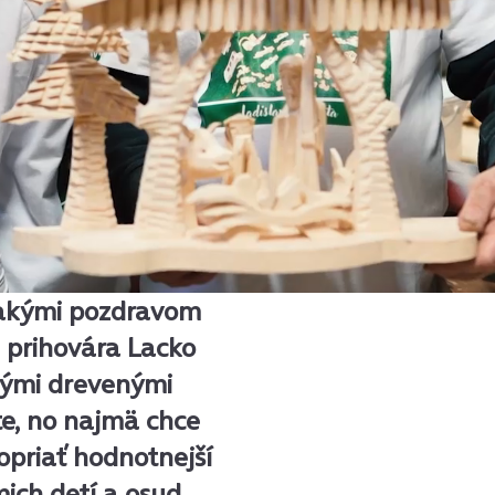
akými pozdravom
h prihovára Lacko
kými drevenými
te, no najmä chce
opriať hodnotnejší
mich detí a osud