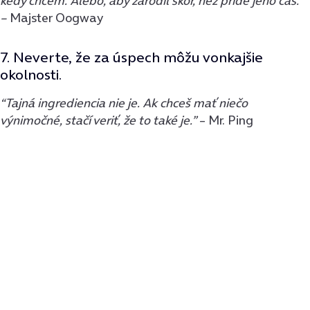
kedy chcem. Alebo, aby zarodil skôr, než príde jeho čas.”
–
Majster Oogway
7. Neverte, že za úspech môžu vonkajšie
okolnosti.
“Tajná ingrediencia nie je. Ak chceš mať niečo
výnimočné, stačí veriť, že to také je.”
– Mr. Ping