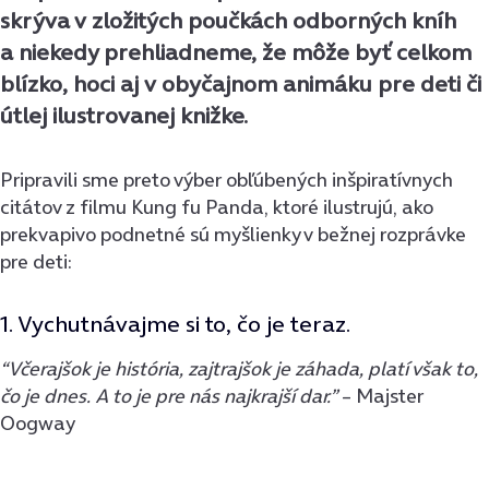
skrýva v zložitých poučkách odborných kníh
a niekedy prehliadneme, že môže byť celkom
blízko, hoci aj v obyčajnom animáku pre deti či
útlej ilustrovanej knižke.
Pripravili sme preto výber obľúbených inšpiratívnych
citátov z filmu Kung fu Panda, ktoré ilustrujú, ako
prekvapivo podnetné sú myšlienky v bežnej rozprávke
pre deti:
1. Vychutnávajme si to, čo je teraz.
“Včerajšok je história, zajtrajšok je záhada, platí však to,
čo je dnes. A to je pre nás najkrajší dar.”
– Majster
Oogway