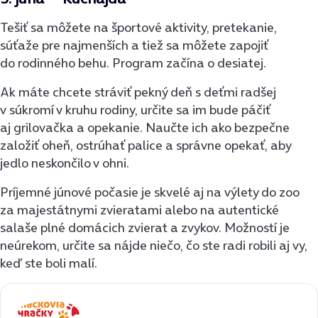
Tešiť sa môžete na športové aktivity, pretekanie,
súťaže pre najmenších a tiež sa môžete zapojiť
do rodinného behu. Program začína o desiatej.
Ak máte chcete stráviť pekný deň s deťmi radšej
v súkromí v kruhu rodiny, určite sa im bude páčiť
aj grilovačka a opekanie. Naučte ich ako bezpečne
založiť oheň, ostrúhať palice a správne opekať, aby
jedlo neskončilo v ohni.
Príjemné júnové počasie je skvelé aj na výlety do zoo
za majestátnymi zvieratami alebo na autentické
salaše plné domácich zvierat a zvykov. Možností je
neúrekom, určite sa nájde niečo, čo ste radi robili aj vy,
keď ste boli malí.