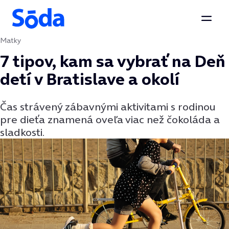
Otvor
Matky
Preskočiť na obsah
7 tipov, kam sa vybrať na Deň
detí v Bratislave a okolí
Čas strávený zábavnými aktivitami s rodinou
pre dieťa znamená oveľa viac než čokoláda a
sladkosti.