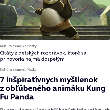
Kultúra a umenie
Matky
Citáty z detských rozprávok, ktoré sa
prihovoria najmä dospelým
Kultúra a umenie
Matky
7 inšpiratívnych myšlienok
z obľúbeného animáku Kung
Fu Panda
Pripravili sme výber obľúbených inšpiratívnych