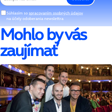
Súhlasím so
spracovaním osobných údajov
na účely odoberania newslettra
Mohlo by vás
zaujímať