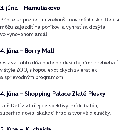
3. júna – Hamuliakovo
Príďte sa pozrieť na zrekonštruované ihrisko. Deti si
môžu zajazdiť na poníkovi a vyhrať sa dosýta
vo vynovenom areáli.
4. júna – Borry Mall
Oslava tohto dňa bude od desiatej ráno prebiehať
v štýle ZOO, s kopou exotických zvieratiek
a sprievodným programom.
4. júna – Shopping Palace Zlaté Piesky
Deň Detí z vtáčej perspektívy. Príde balón,
superhrdinovia, skákací hrad a tvorivé dielničky.
5. júna – Kuchajda