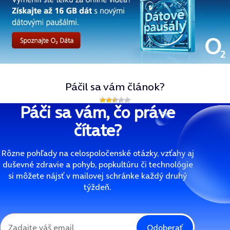
Páčil sa vám článok?
Páči sa vám, čo práve
čítate?
Rôzne pohľady na celospoločenské otázky, vzťahy aj
duševné zdravie a pohyb, popkultúru či technológie
si môžete nájsť v mailovej schránke každý druhý
týždeň.
Odoberať