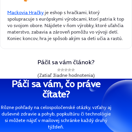
Mackovia Hračky
je eshop s hračkami, ktorý
spolupracuje s európskymi výrobcami, ktorí patria k top
vo svojom obore. Nájdete v ňom výrobky, ktoré uľahčia
materstvo, zabavia a zároveň pomôžu vo vývoji detí.
Koniec koncov, hra je spôsob akým sa deti učia a rastú.
Páčil sa vám článok?
(Zatiaľ žiadne hodnotenia)
Páči sa vám, čo práve
čítate?
Rôzne pohľady na celospoločenské otázky, vzťahy aj
duševné zdravie a pohyb, popkultúru či technológie
si môžete nájsť v mailovej schránke každý druhý
týždeň.