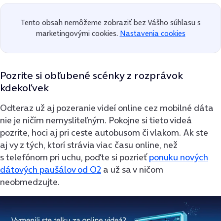
Tento obsah nemôžeme zobraziť bez Vášho súhlasu s
marketingovými cookies.
Nastavenia cookies
Pozrite si obľubené scénky z rozprávok
kdekoľvek
Odteraz už aj pozeranie videí online cez mobilné dáta
nie je ničím nemysliteľným. Pokojne si tieto videá
pozrite, hoci aj pri ceste autobusom či vlakom. Ak ste
aj vy z tých, ktorí strávia viac času online, než
s telefónom pri uchu, poďte si pozrieť
ponuku nových
dátových paušálov od O2
a už sa v ničom
neobmedzujte.