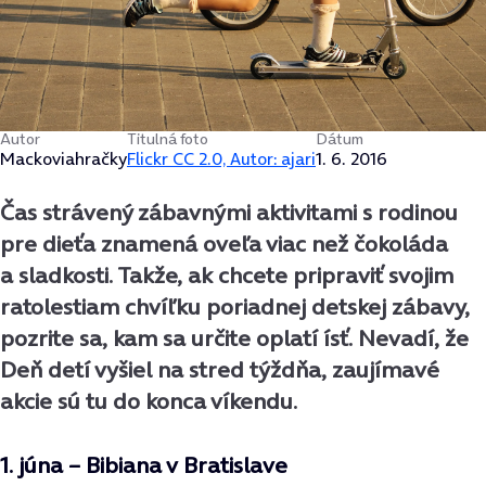
Autor
Titulná foto
Dátum
Mackoviahračky
Flickr CC 2.0, Autor: ajari
1. 6. 2016
Čas strávený zábavnými aktivitami s rodinou
pre dieťa znamená oveľa viac než čokoláda
a sladkosti. Takže, ak chcete pripraviť svojim
ratolestiam chvíľku poriadnej detskej zábavy,
pozrite sa, kam sa určite oplatí ísť. Nevadí, že
Deň detí vyšiel na stred týždňa, zaujímavé
akcie sú tu do konca víkendu.
1. júna – Bibiana v Bratislave