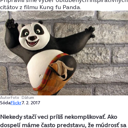
citátov z filmu Kung fu Panda.
Autor
Foto
Dátum
Sóda
Flickr
7. 2. 2017
Niekedy stačí veci príliš nekomplikovať. Ako
dospelí máme často predstavu, že múdrosť sa