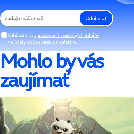
Odoberať
Súhlasím so
spracovaním osobných údajov
na účely odoberania newslettra
Mohlo by vás
zaujímať