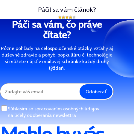
Páčil sa vám článok?
Páči sa vám, čo práve
čítate?
Rôzne pohľady na celospoločenské otázky, vzťahy aj
duševné zdravie a pohyb, popkultúru či technológie
si môžete nájsť v mailovej schránke každý druhý
týždeň.
Odoberať
Súhlasím so
spracovaním osobných údajov
na účely odoberania newslettra