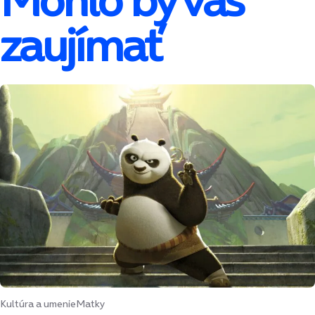
Mohlo by vás
zaujímať
Kultúra a umenie
Matky