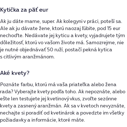
Kytička za päť eur
Ak ju dáte mame, super. Ak kolegyni v práci, poteší sa.
Ale ak ju dávate žene, ktorú naozaj ľúbite, pod 15 eur
nechoďte. Nedávate jej kyticu a kvety, vyjadrujete tým
dôležitosť, ktorú vo vašom živote má. Samozrejme, nie
je nutné objednávať 50 ruží, postačí pekná kytica
s citlivým aranžmánom.
Aké kvety?
Poznáte farbu, ktorú má vaša priateľka alebo žena
rada? Vyberajte kvety podľa toho. Ak nepoznáte, alebo
ešte len testujete jej kvetinový vkus, zvoľte sezónne
kvety a zasnený aranžmán. Ak sa v kvetoch nevyznáte,
nechajte si poradiť od kvetinárok a povedzte im všetky
požiadavky a informácie, ktoré máte.