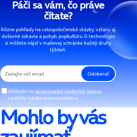
Páči sa vám, čo práve
čítate?
Rôzne pohľady na celospoločenské otázky, vzťahy aj
duševné zdravie a pohyb, popkultúru či technológie
si môžete nájsť v mailovej schránke každý druhý
týždeň.
Odoberať
Súhlasím so
spracovaním osobných údajov
na účely odoberania newslettra
Mohlo by vás
zaujímať