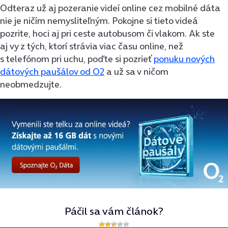
Odteraz už aj pozeranie videí online cez mobilné dáta
nie je ničím nemysliteľným. Pokojne si tieto videá
pozrite, hoci aj pri ceste autobusom či vlakom. Ak ste
aj vy z tých, ktorí strávia viac času online, než
s telefónom pri uchu, poďte si pozrieť
ponuku nových
dátových paušálov od O2
a už sa v ničom
neobmedzujte.
Páčil sa vám článok?