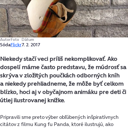
Autor
Foto
Dátum
Sóda
Flickr
7. 2. 2017
Niekedy stačí veci príliš nekomplikovať. Ako
dospelí máme často predstavu, že múdrosť sa
skrýva v zložitých poučkách odborných kníh
a niekedy prehliadneme, že môže byť celkom
blízko, hoci aj v obyčajnom animáku pre deti či
útlej ilustrovanej knižke.
Pripravili sme preto výber obľúbených inšpiratívnych
citátov z filmu Kung fu Panda, ktoré ilustrujú, ako