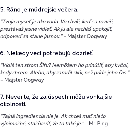
5. Ráno je múdrejšie večera.
“Tvoja myseľ je ako voda. Vo chvíli, keď sa rozvíri,
prestávaš jasne vidieť. Ak ju ale necháš upokojiť,
odpoveď sa stane jasnou.”
– Majster Oogway
6. Niekedy veci potrebujú dozrieť.
“Vidíš ten strom Šifu? Nemôžem ho prinútiť, aby kvitol,
kedy chcem. Alebo, aby zarodil skôr, než príde jeho čas.”
–
Majster Oogway
7. Neverte, že za úspech môžu vonkajšie
okolnosti.
“Tajná ingrediencia nie je. Ak chceš mať niečo
výnimočné, stačí veriť, že to také je.”
– Mr. Ping