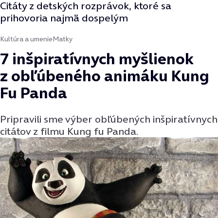
Citáty z detských rozprávok, ktoré sa
prihovoria najmä dospelým
Kultúra a umenie
Matky
7 inšpiratívnych myšlienok
z obľúbeného animáku Kung
Fu Panda
Pripravili sme výber obľúbených inšpiratívnych
citátov z filmu Kung fu Panda.