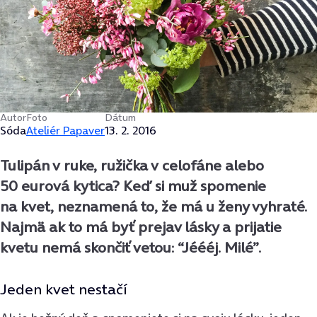
Autor
Foto
Dátum
Sóda
Ateliér Papaver
13. 2. 2016
Tulipán v ruke, ružička v celofáne alebo
50 eurová kytica? Keď si muž spomenie
na kvet, neznamená to, že má u ženy vyhraté.
Najmä ak to má byť prejav lásky a prijatie
kvetu nemá skončiť vetou: “Jéééj. Milé”.
Jeden kvet nestačí