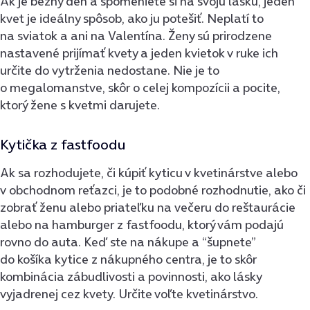
Ak je bežný deň a spomeniete si na svoju lásku, jeden
kvet je ideálny spôsob, ako ju potešiť. Neplatí to
na sviatok a ani na Valentína. Ženy sú prirodzene
nastavené prijímať kvety a jeden kvietok v ruke ich
určite do vytrženia nedostane. Nie je to
o megalomanstve, skôr o celej kompozícii a pocite,
ktorý žene s kvetmi darujete.
Kytička z fastfoodu
Ak sa rozhodujete, či kúpiť kyticu v kvetinárstve alebo
v obchodnom reťazci, je to podobné rozhodnutie, ako či
zobrať ženu alebo priateľku na večeru do reštaurácie
alebo na hamburger z fastfoodu, ktorý vám podajú
rovno do auta. Keď ste na nákupe a “šupnete”
do košíka kytice z nákupného centra, je to skôr
kombinácia zábudlivosti a povinnosti, ako lásky
vyjadrenej cez kvety. Určite voľte kvetinárstvo.