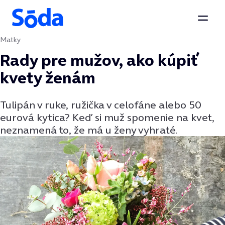
Otvor
Matky
Preskočiť na obsah
Rady pre mužov, ako kúpiť
kvety ženám
Tulipán v ruke, ružička v celofáne alebo 50
eurová kytica? Keď si muž spomenie na kvet,
neznamená to, že má u ženy vyhraté.