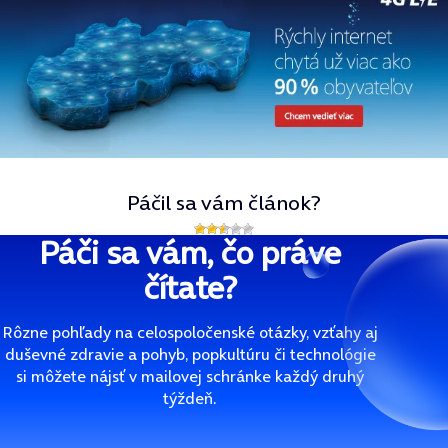
Páčil sa vám článok?
Páči sa vám, čo práve
čítate?
Rôzne pohľady na celospoločenské otázky, vzťahy aj
duševné zdravie a pohyb, popkultúru či technológie
si môžete nájsť v mailovej schránke každý druhý
týždeň.