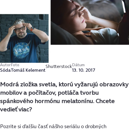
Autor
Foto
Dátum
Shutterstock
Sóda
Tomáš Kelement
13. 10. 2017
Modrá zložka svetla, ktorú vyžarujú obrazovky
mobilov a počítačov, potláča tvorbu
spánkového hormónu melatonínu. Chcete
vedieť viac?
Pozrite si ďalšiu časť nášho seriálu o drobných