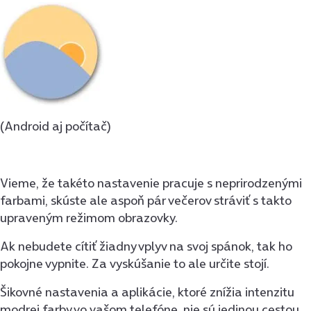
(Android aj počítač)
Vieme, že takéto nastavenie pracuje s neprirodzenými
farbami, skúste ale aspoň pár večerov stráviť s takto
upraveným režimom obrazovky.
Ak nebudete cítiť žiadny vplyv na svoj spánok, tak ho
pokojne vypnite. Za vyskúšanie to ale určite stojí.
Šikovné nastavenia a aplikácie, ktoré znížia intenzitu
modrej farby vo vašom telefóne, nie sú jedinou cestou,