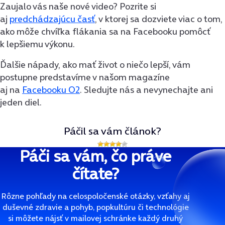
Zaujalo vás naše nové video? Pozrite si
aj
predchádzajúcu časť
, v ktorej sa dozviete viac o tom,
ako môže chvíľka flákania sa na Facebooku pomôcť
k lepšiemu výkonu.
Ďalšie nápady, ako mať život o niečo lepší, vám
postupne predstavíme v našom magazíne
aj na
Facebooku O2
. Sledujte nás a nevynechajte ani
jeden diel.
Páčil sa vám článok?
Páči sa vám, čo práve
čítate?
Rôzne pohľady na celospoločenské otázky, vzťahy aj
duševné zdravie a pohyb, popkultúru či technológie
si môžete nájsť v mailovej schránke každý druhý