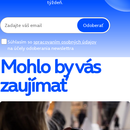
týždeň.
Odoberať
Súhlasím so
spracovaním osobných údajov
na účely odoberania newslettra
Mohlo by vás
zaujímať