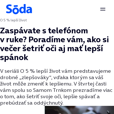
Otvor
O 5 % lepší život
Preskočiť na obsah
Zaspávate s telefónom
v ruke? Poradíme vám, ako si
večer šetriť oči aj mať lepší
spánok
V seriáli O 5 % lepší život vám predstavujeme
drobné „zlepšováky“, vďaka ktorým sa váš
život môže zmeniť k lepšiemu. V štvrtej časti
vám spolu so Samom Trnkom prezradíme viac
o tom, ako šetriť svoje oči, lepšie spávať a
prebúdzať sa oddýchnutý.