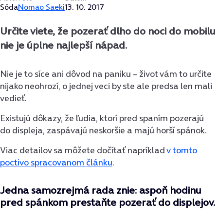
Sóda
Nomao Saeki
13. 10. 2017
Určite viete, že pozerať dlho do noci do mobilu
nie je úplne najlepší nápad.
Nie je to síce ani dôvod na paniku – život vám to určite
nijako neohrozí, o jednej veci by ste ale predsa len mali
vedieť.
Existujú dôkazy, že ľudia, ktorí pred spaním pozerajú
do displeja, zaspávajú neskoršie a majú horší spánok.
Viac detailov sa môžete dočítať napríklad
v tomto
poctivo spracovanom článku
.
Jedna samozrejmá rada znie: aspoň hodinu
pred spánkom prestaňte pozerať do displejov.