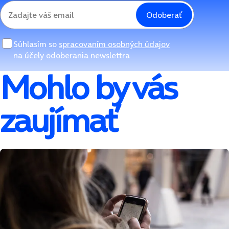
Odoberať
Súhlasím so
spracovaním osobných údajov
na účely odoberania newslettra
Mohlo by vás
zaujímať