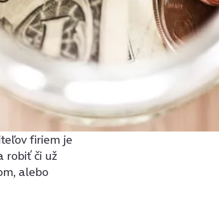
eľov firiem je
 robiť či už
om, alebo