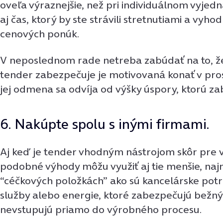
oveľa výraznejšie, než pri individuálnom vyjedn
aj čas, ktorý by ste strávili stretnutiami a vy
cenových ponúk.
V neposlednom rade netreba zabúdať na to, že
tender zabezpečuje je motivovaná konať v pro
jej odmena sa odvíja od výšky úspory, ktorú za
6. Nakúpte spolu s inými firmami.
Aj keď je tender vhodným nástrojom skôr pre v
podobné výhody môžu využiť aj tie menšie, naj
“céčkových položkách” ako sú kancelárske potr
služby alebo energie, ktoré zabezpečujú bežný
nevstupujú priamo do výrobného procesu.