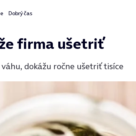
ie
Dobrý čas
e firma ušetriť
váhu, dokážu ročne ušetriť tisíce