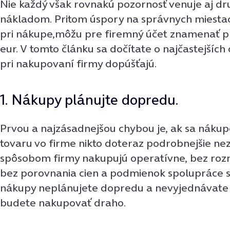
Nie každý však rovnakú pozornosť venuje aj dr
nákladom. Pritom úspory na správnych miestac
pri nákupe,môžu pre firemný účet znamenať pri
eur. V tomto článku sa dočítate o najčastejších
pri nakupovaní firmy dopúšťajú.
1. Nákupy plánujte dopredu.
Prvou a najzásadnejšou chybou je, ak sa nák
tovaru vo firme nikto doteraz podrobnejšie ne
spôsobom firmy nakupujú operatívne, bez roz
bez porovnania cien a podmienok spolupráce s
nákupy neplánujete dopredu a nevyjednávate
budete nakupovať draho.