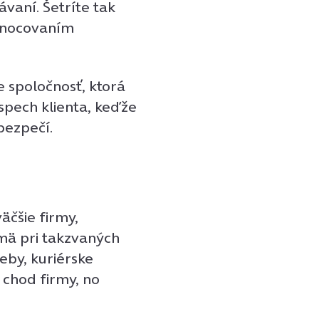
ávaní. Šetríte tak
hodnocovaním
 spoločnosť, ktorá
spech klienta, keďže
bezpečí.
äčšie firmy,
mä pri takzvaných
eby, kuriérske
 chod firmy, no