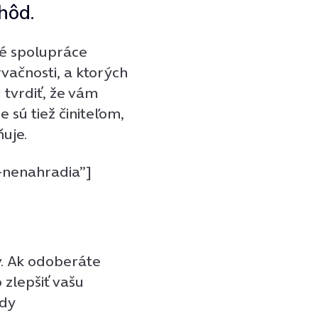
hôd.
é spolupráce
vačnosti, a ktorých
 tvrdiť, že vám
 sú tiež činiteľom,
uje.
-nenahradia”]
v. Ak odoberáte
zlepšiť vašu
ady