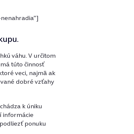
-nenahradia”]
kupu.
hkú váhu. V určitom
 má túto činnosť
ktoré veci, najmä ak
ované dobré vzťahy
ochádza k úniku
í informácie
 podliezť ponuku