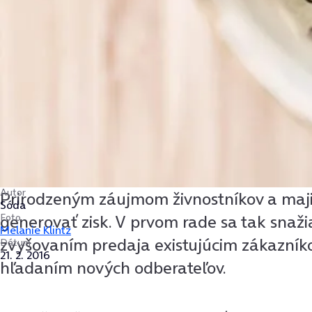
Autor
Prirodzeným záujmom živnostníkov a majit
Sóda
Foto
generovať zisk. V prvom rade sa tak snažia
Melanie Klintz
zvyšovaním predaja existujúcim zákazník
Dátum
21. 2. 2016
hľadaním nových odberateľov.