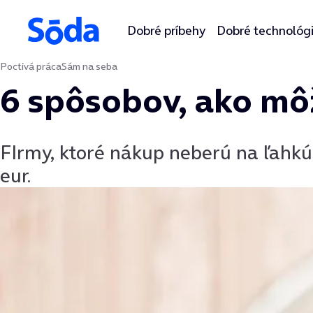
Dobré príbehy
Dobré technológ
Poctivá práca
Sám na seba
Preskočiť na obsah
6 spôsobov, ako môž
FIrmy, ktoré nákup neberú na ľahkú 
eur.