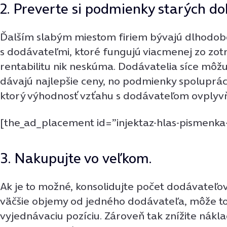
2. Preverte si podmienky starých do
Ďalším slabým miestom firiem bývajú dlhodob
s dodávateľmi, ktoré fungujú viacmenej zo zotr
rentabilitu nik neskúma. Dodávatelia síce môžu
dávajú najlepšie ceny, no podmienky spolupráce
ktorý výhodnosť vzťahu s dodávateľom ovplyvň
[the_ad_placement id=”injektaz-hlas-pismenka
3. Nakupujte vo veľkom.
Ak je to možné, konsolidujte počet dodávateľo
väčšie objemy od jedného dodávateľa, môže to 
vyjednávaciu pozíciu. Zároveň tak znížite nákl