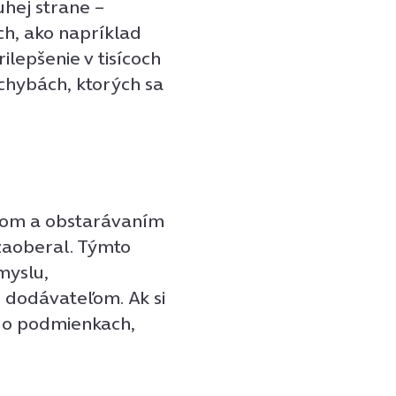
uhej strane –
h, ako napríklad
lepšenie v tisícoch
 chybách, ktorých sa
upom a obstarávaním
zaoberal. Týmto
myslu,
 dodávateľom. Ak si
 o podmienkach,