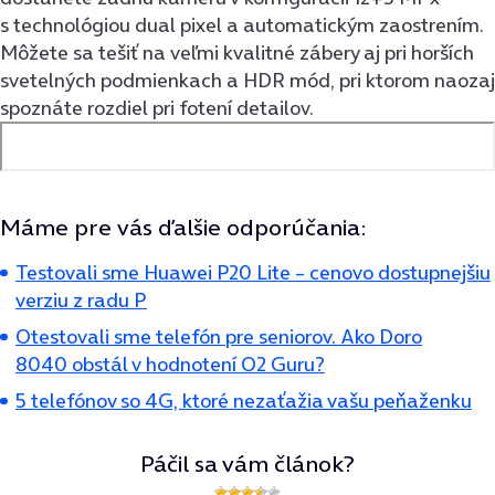
s technológiou dual pixel a automatickým zaostrením.
Môžete sa tešiť na veľmi kvalitné zábery aj pri horších
svetelných podmienkach a HDR mód, pri ktorom naozaj
spoznáte rozdiel pri fotení detailov.
Máme pre vás ďalšie odporúčania:
Testovali sme Huawei P20 Lite – cenovo dostupnejšiu
verziu z radu P
Otestovali sme telefón pre seniorov. Ako Doro
8040 obstál v hodnotení O2 Guru?
5 telefónov so 4G, ktoré nezaťažia vašu peňaženku
Páčil sa vám článok?