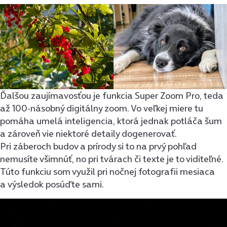
Ďalšou zaujímavosťou je funkcia Super Zoom Pro, teda
až 100-násobný digitálny zoom. Vo veľkej miere tu
pomáha umelá inteligencia, ktorá jednak potláča šum
a zároveň vie niektoré detaily dogenerovať.
Pri záberoch budov a prírody si to na prvý pohľad
nemusíte všimnúť, no pri tvárach či texte je to viditeľné.
Túto funkciu som využil pri nočnej fotografii mesiaca
a výsledok posúďte sami.