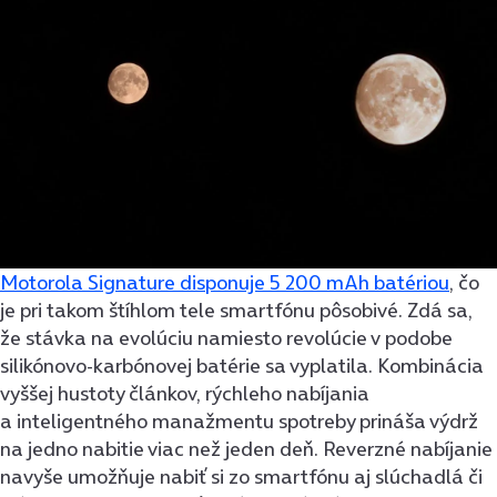
Motorola Signature disponuje 5 200 mAh batériou
, čo
je pri takom štíhlom tele smartfónu pôsobivé. Zdá sa,
že stávka na evolúciu namiesto revolúcie v podobe
silikónovo-karbónovej batérie sa vyplatila. Kombinácia
vyššej hustoty článkov, rýchleho nabíjania
a inteligentného manažmentu spotreby prináša výdrž
na jedno nabitie viac než jeden deň. Reverzné nabíjanie
navyše umožňuje nabiť si zo smartfónu aj slúchadlá či