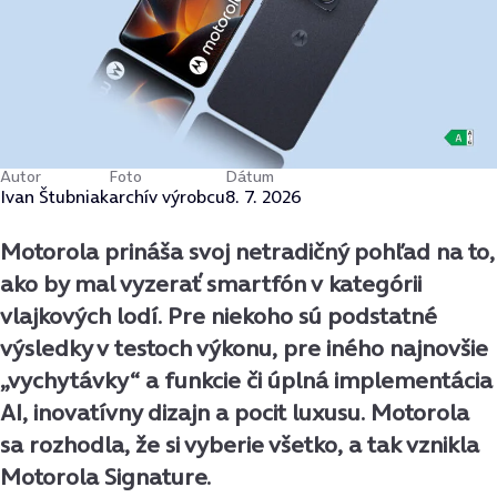
Autor
Foto
Dátum
Ivan Štubniak
archív výrobcu
8. 7. 2026
Motorola prináša svoj netradičný pohľad na to,
ako by mal vyzerať smartfón v kategórii
vlajkových lodí. Pre niekoho sú podstatné
výsledky v testoch výkonu, pre iného najnovšie
„vychytávky“ a funkcie či úplná implementácia
AI, inovatívny dizajn a pocit luxusu. Motorola
sa rozhodla, že si vyberie všetko, a tak vznikla
Motorola Signature.