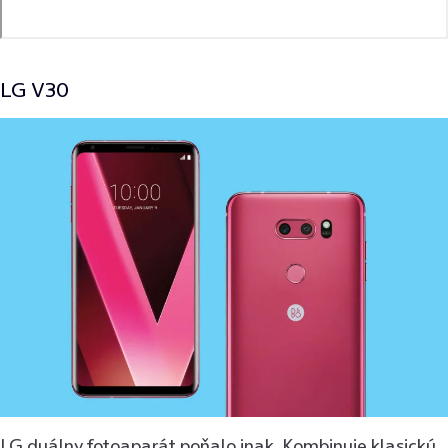
LG V30
LG duálny fotoaparát poňalo inak. Kombinuje klasickú