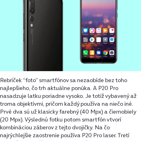
Rebríček “foto” smartfónov sa nezaobíde bez toho
najlepšieho, čo trh aktuálne ponúka. A P20 Pro
nasadzuje latku poriadne vysoko. Je totiž vybavený až
troma objektívmi, pričom každý používa na niečo iné.
Prvé dva sú už klasicky farebný (40 Mpx) a čiernobiely
(20 Mpx). Výslednú fotku potom smartfón vtvorí
kombináciou záberov z tejto dvojičky. Na čo
najrýchlejšie zaostrenie používa P20 Pro laser. Tretí