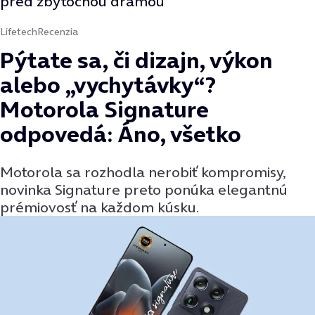
pred zbytočnou drámou
Lifetech
Recenzia
Pýtate sa, či dizajn, výkon
alebo „vychytávky“?
Motorola Signature
odpovedá: Áno, všetko
Motorola sa rozhodla nerobiť kompromisy,
novinka Signature preto ponúka elegantnú
prémiovosť na každom kúsku.