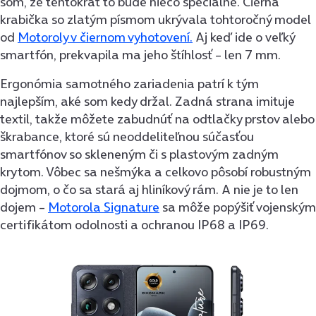
som, že tentokrát to bude niečo špeciálne. Čierna
krabička so zlatým písmom ukrývala tohtoročný model
od
Motoroly v čiernom vyhotovení.
Aj keď ide o veľký
smartfón, prekvapila ma jeho štíhlosť – len 7 mm.
Ergonómia samotného zariadenia patrí k tým
najlepším, aké som kedy držal. Zadná strana imituje
textil, takže môžete zabudnúť na odtlačky prstov alebo
škrabance, ktoré sú neoddeliteľnou súčasťou
smartfónov so skleneným či s plastovým zadným
krytom. Vôbec sa nešmýka a celkovo pôsobí robustným
dojmom, o čo sa stará aj hliníkový rám. A nie je to len
dojem –
Motorola Signature
sa môže popýšiť vojenským
certifikátom odolnosti a ochranou IP68 a IP69.