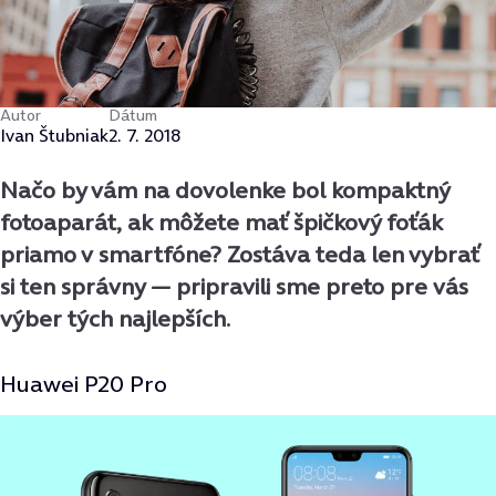
Autor
Dátum
Ivan Štubniak
2. 7. 2018
Načo by vám na dovolenke bol kompaktný
fotoaparát, ak môžete mať špičkový foťák
priamo v smartfóne? Zostáva teda len vybrať
si ten správny — pripravili sme preto pre vás
výber tých najlepších.
Huawei P20 Pro