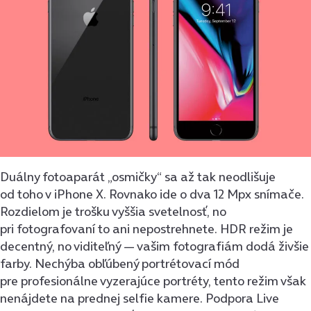
Duálny fotoaparát „osmičky“ sa až tak neodlišuje
od toho v iPhone X. Rovnako ide o dva 12 Mpx snímače.
Rozdielom je trošku vyššia svetelnosť, no
pri fotografovaní to ani nepostrehnete. HDR režim je
decentný, no viditeľný — vašim fotografiám dodá živšie
farby. Nechýba obľúbený portrétovací mód
pre profesionálne vyzerajúce portréty, tento režim však
nenájdete na prednej selfie kamere. Podpora Live