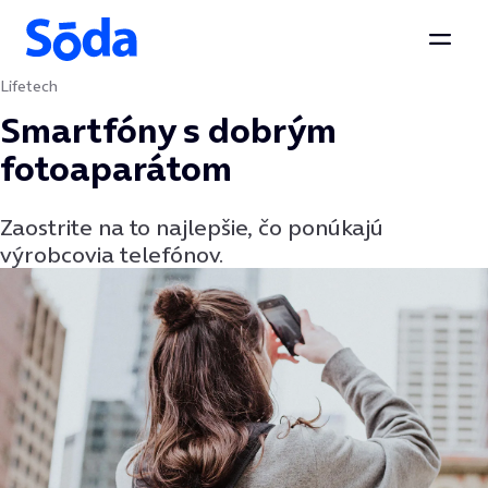
Otvor
Lifetech
Preskočiť na obsah
Smartfóny s dobrým
fotoaparátom
Zaostrite na to najlepšie, čo ponúkajú
výrobcovia telefónov.