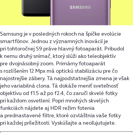
Samsung je v posledných rokoch na špičke evolúcie
smartfónov. Jednou z významných inovácií je
pri tohtoročnej S9 práve hlavný fotoaparát. Pribudol
k nemu druhý snímač, ktorý slúži ako teleobjektív
pre dvojnásobný zoom. Primárny fotoaparát
s rozlíšením 12 Mpx má optickú stabilizáciu pre čo
najostrejšie zábery. Tá najpodstatnejšia zmena je však
jeho variabilná clona. Tá dokáže meniť sveteľnosť
objektívu od f1.5 až po f2.4, čo zaručí skvelé fotky
pri každom osvetlení. Popri mnohých skvelých
funkciách nájdete aj HDR režim fotenia
a prednastavené filtre, ktoré ozvláštnia vaše fotky
pri každej príležitosti. Vyskúšajte a neoľujutujete.