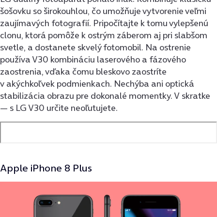
šošovku so širokouhlou, čo umožňuje vytvorenie veľmi
zaujímavých fotografií. Pripočítajte k tomu vylepšenú
clonu, ktorá pomôže k ostrým záberom aj pri slabšom
svetle, a dostanete skvelý fotomobil. Na ostrenie
používa V30 kombináciu laserového a fázového
zaostrenia, vďaka čomu bleskovo zaostríte
v akýchkoľvek podmienkach. Nechýba ani optická
stabilizácia obrazu pre dokonalé momentky. V skratke
— s LG V30 určite neoľutujete.
Apple iPhone 8 Plus