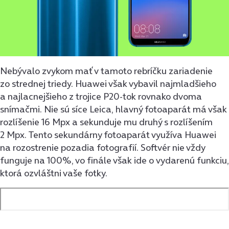
Nebývalo zvykom mať v tamoto rebríčku zariadenie
zo strednej triedy. Huawei však vybavil najmladšieho
a najlacnejšieho z trojice P20-tok rovnako dvoma
snímačmi. Nie sú síce Leica, hlavný fotoaparát má však
rozlíšenie 16 Mpx a sekunduje mu druhý s rozlíšením
2 Mpx. Tento sekundárny fotoaparát využíva Huawei
na rozostrenie pozadia fotografií. Softvér nie vždy
funguje na 100%, vo finále však ide o vydarenú funkciu,
ktorá ozvláštni vaše fotky.