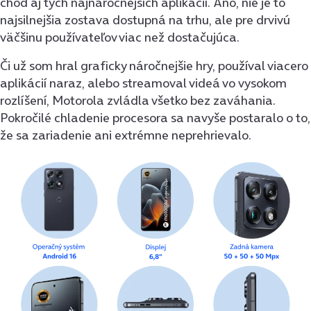
chod aj tých najnáročnejších aplikácií. Áno, nie je to
najsilnejšia zostava dostupná na trhu, ale pre drvivú
väčšinu používateľov viac než dostačujúca.
Či už som hral graficky náročnejšie hry, používal viacero
aplikácií naraz, alebo streamoval videá vo vysokom
rozlíšení, Motorola zvládla všetko bez zaváhania.
Pokročilé chladenie procesora sa navyše postaralo o to,
že sa zariadenie ani extrémne neprehrievalo.