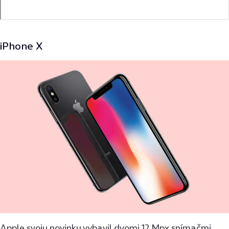
iPhone X
Apple svoju novinku vybavil dvomi 12 Mpx snímačmi.