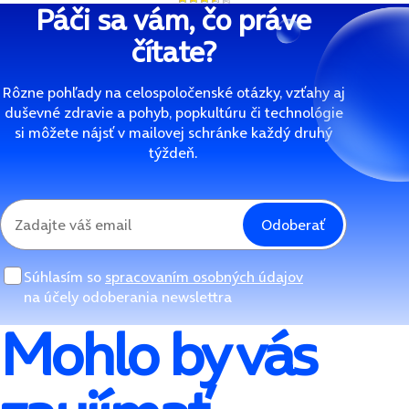
Páči sa vám, čo práve
čítate?
Rôzne pohľady na celospoločenské otázky, vzťahy aj
duševné zdravie a pohyb, popkultúru či technológie
si môžete nájsť v mailovej schránke každý druhý
týždeň.
Odoberať
Súhlasím so
spracovaním osobných údajov
na účely odoberania newslettra
Mohlo by vás