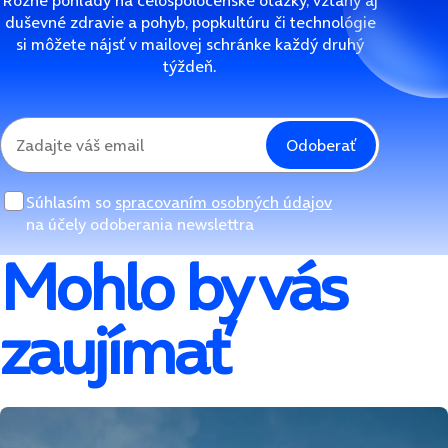
Rôzne pohľady na celospoločenské otázky, vzťahy aj
duševné zdravie a pohyb, popkultúru či technológie
si môžete nájsť v mailovej schránke každý druhý
týždeň.
Odoberať
Súhlasím so
spracovaním osobných údajov
na účely odoberania newslettra
Mohlo by vás
zaujímať