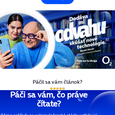
Páčil sa vám článok?
Páči sa vám, čo práve
čítate?