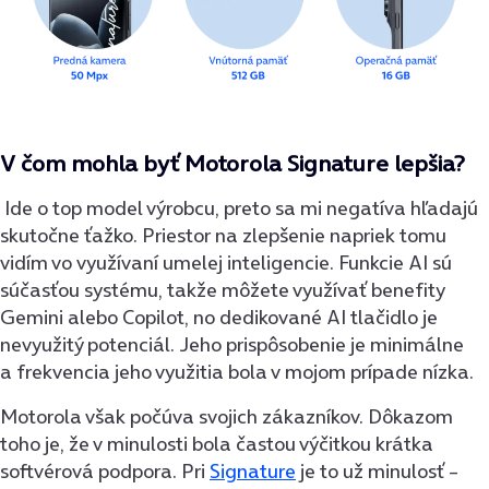
V čom mohla byť Motorola Signature lepšia?
Ide o top model výrobcu, preto sa mi negatíva hľadajú
skutočne ťažko. Priestor na zlepšenie napriek tomu
vidím vo využívaní umelej inteligencie. Funkcie AI sú
súčasťou systému, takže môžete využívať benefity
Gemini alebo Copilot, no dedikované AI tlačidlo je
nevyužitý potenciál. Jeho prispôsobenie je minimálne
a frekvencia jeho využitia bola v mojom prípade nízka.
Motorola však počúva svojich zákazníkov. Dôkazom
toho je, že v minulosti bola častou výčitkou krátka
softvérová podpora. Pri
Signature
je to už minulosť –