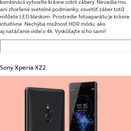
kombinácii vytvoríte krásne ostré zábery. Nevadia mu
ani zhoršené svetelné podmienky, osvetliť záber totiž
môžete LED bleskom. Prostredie fotoaparátu je krásne
intuitívne. Nechýba možnosť HDR módu, ako
aj natáčanie videí v 4k. Vyskúšajte si ho sami!
Sony Xperia XZ2