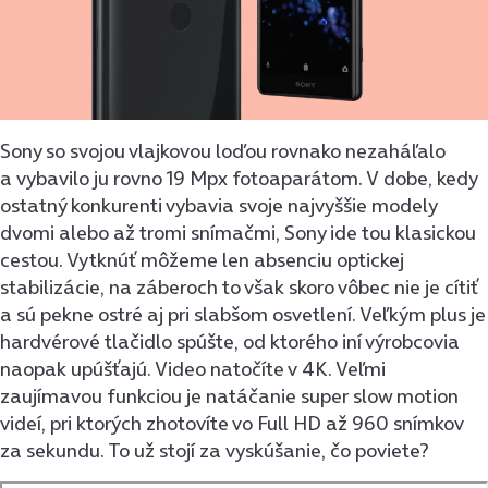
Sony so svojou vlajkovou loďou rovnako nezaháľalo
a vybavilo ju rovno 19 Mpx fotoaparátom. V dobe, kedy
ostatný konkurenti vybavia svoje najvyššie modely
dvomi alebo až tromi snímačmi, Sony ide tou klasickou
cestou. Vytknúť môžeme len absenciu optickej
stabilizácie, na záberoch to však skoro vôbec nie je cítiť
a sú pekne ostré aj pri slabšom osvetlení. Veľkým plus je
hardvérové tlačidlo spúšte, od ktorého iní výrobcovia
naopak upúšťajú. Video natočíte v 4K. Veľmi
zaujímavou funkciou je natáčanie super slow motion
videí, pri ktorých zhotovíte vo Full HD až 960 snímkov
za sekundu. To už stojí za vyskúšanie, čo poviete?