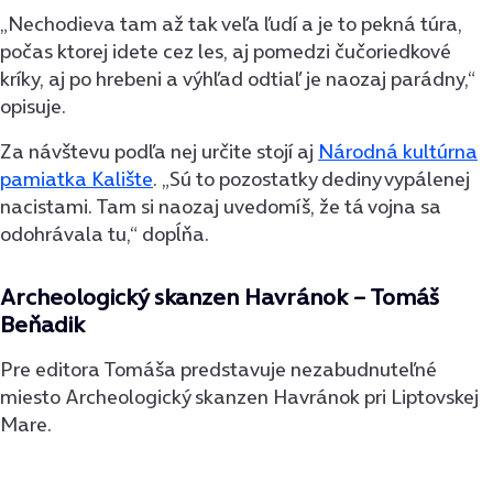
„Nechodieva tam až tak veľa ľudí a je to pekná túra,
počas ktorej idete cez les, aj pomedzi čučoriedkové
kríky, aj po hrebeni a výhľad odtiaľ je naozaj parádny,“
opisuje.
Za návštevu podľa nej určite stojí aj
Národná kultúrna
pamiatka Kalište
. „Sú to pozostatky dediny vypálenej
nacistami. Tam si naozaj uvedomíš, že tá vojna sa
odohrávala tu,“ dopĺňa.
Archeologický skanzen Havránok – Tomáš
Beňadik
Pre editora Tomáša predstavuje nezabudnuteľné
miesto Archeologický skanzen Havránok pri Liptovskej
Mare.