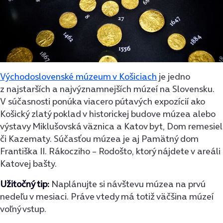
Východoslovenské múzeum v Košiciach
je jedno
z najstarších a najvýznamnejších múzeí na Slovensku.
V súčasnosti ponúka viacero pútavých expozícií ako
Košický zlatý poklad v historickej budove múzea alebo
výstavy Miklušovská väznica a Katov byt, Dom remesiel
či Kazematy. Súčasťou múzea je aj Pamätný dom
Františka II. Rákocziho – Rodošto, ktorý nájdete v areáli
Katovej bašty.
Užitočný tip:
Naplánujte si návštevu múzea na prvú
nedeľu v mesiaci. Práve vtedy má totiž väčšina múzeí
voľný vstup.