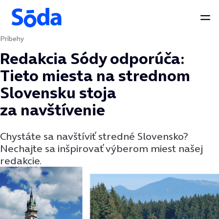
Otv
Príbehy
Preskočiť na obsah
Redakcia Sódy odporúča:
Tieto miesta na strednom
Slovensku stoja
za navštívenie
Chystáte sa navštíviť stredné Slovensko?
Nechajte sa inšpirovať výberom miest našej
redakcie.