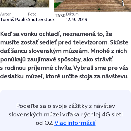
Autor
Foto
Dátum
TASR
Tomáš Paulík
Shutterstock
12. 9. 2019
Keď sa vonku ochladí, neznamená to, že
musíte zostať sedieť pred televízorom. Skúste
dať šancu slovenským múzeám. Mnohé z nich
ponúkajú zaujímavé spôsoby, ako stráviť
s rodinou príjemné chvíle. Vybrali sme pre vás
desiatku múzeí, ktoré určite stoja za návštevu.
Podeľte sa o svoje zážitky z návštev
slovenských múzeí vďaka rýchlej 4G sieti
od O2.
Viac informácií