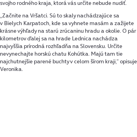
svojho rodného kraja, ktorá vás určite nebude nudiť.
„Začnite na Vršatci. Sú to skaly nachádzajúce sa
v Bielych Karpatoch, kde sa vyhnete masám a zažijete
krásne výhľady na starú zrúcaninu hradu a okolie. O pár
kilometrov ďalej sa na hrade Lednica nachádza
najvyššia prírodná rozhľadňa na Slovensku. Určite
nevynechajte horskú chatu Kohútka. Majú tam tie
najchutnejšie parené buchty v celom šírom kraji,” opisuje
Veronika.