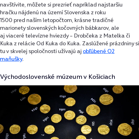
navštívite, môžete si prezrieť napríklad najstaršiu
hračku nájdenú na území Slovenska z roku
1500 pred naším letopočtom, krásne tradičné
marionety slovenských kočovných bábkarov, ale
aj viaceré televízne hviezdy – Drobčeka z Matelka či
Kuka z relácie Od Kuka do Kuka. Zaslúžené prázdniny si
tu v skvelej spoločnosti užívajú aj
obľúbené O2
maňušky
.
Východoslovenské múzeum v Košiciach