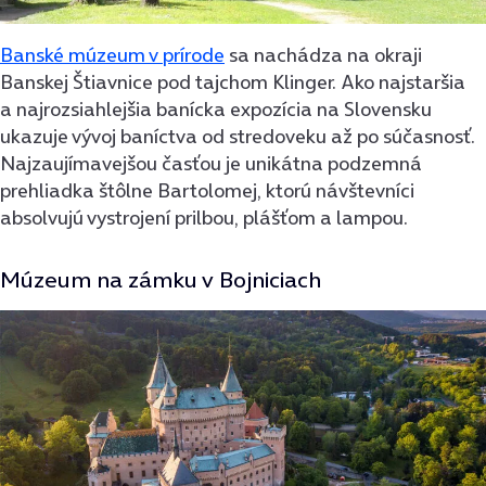
Banské múzeum v prírode
sa nachádza na okraji
Banskej Štiavnice pod tajchom Klinger. Ako najstaršia
a najrozsiahlejšia banícka expozícia na Slovensku
ukazuje vývoj baníctva od stredoveku až po súčasnosť.
Najzaujímavejšou časťou je unikátna podzemná
prehliadka štôlne Bartolomej, ktorú návštevníci
absolvujú vystrojení prilbou, plášťom a lampou.
Múzeum na zámku v Bojniciach