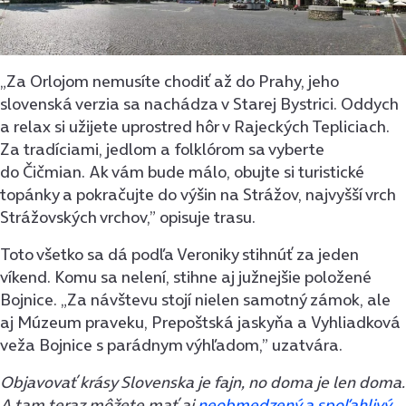
„Za Orlojom nemusíte chodiť až do Prahy, jeho
slovenská verzia sa nachádza v Starej Bystrici. Oddych
a relax si užijete uprostred hôr v Rajeckých Tepliciach.
Za tradíciami, jedlom a folklórom sa vyberte
do Čičmian. Ak vám bude málo, obujte si turistické
topánky a pokračujte do výšin na Strážov, najvyšší vrch
Strážovských vrchov,” opisuje trasu.
Toto všetko sa dá podľa Veroniky stihnúť za jeden
víkend. Komu sa nelení, stihne aj južnejšie položené
Bojnice. „Za návštevu stojí nielen samotný zámok, ale
aj Múzeum praveku, Prepoštská jaskyňa a Vyhliadková
veža Bojnice s parádnym výhľadom,” uzatvára.
Objavovať krásy Slovenska je fajn, no doma je len doma.
A tam teraz môžete mať aj
neobmedzený a spoľahlivý