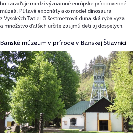
ho zaraďuje medzi významné európske prírodovedné
múzeá. Pútavé exponáty ako model dinosaura
z Vysokých Tatier či šesťmetrová dunajská ryba vyza
a množstvo ďalších určite zaujmú deti aj dospelých.
Banské múzeum v prírode v Banskej Štiavnici