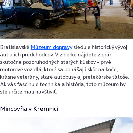
Bratislavské
Múzeum dopravy
sleduje historický vývoj
áut a ich predchodcov. V zbierke nájdete zopár
skutočne pozoruhodných starých kúskov – prvé
motorové vozidlá, ktoré sa ponášajú skôr na koče,
krásne veterány, staré autobusy aj pretekárske tátoše.
Ak vás fascinuje technika a história, toto múzeum by
ste určite mali navštíviť.
Mincovňa v Kremnici