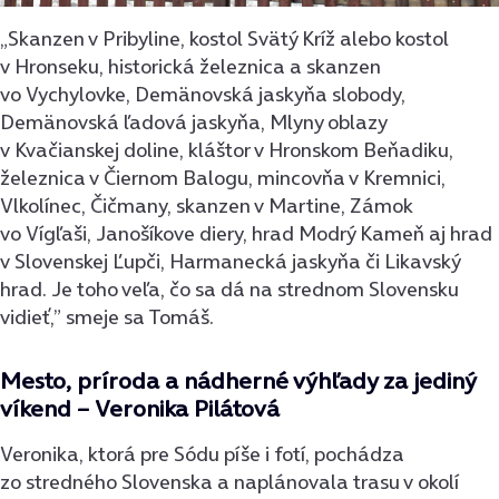
„Skanzen v Pribyline, kostol Svätý Kríž alebo kostol
v Hronseku, historická železnica a skanzen
vo Vychylovke, Demänovská jaskyňa slobody,
Demänovská ľadová jaskyňa, Mlyny oblazy
v Kvačianskej doline, kláštor v Hronskom Beňadiku,
železnica v Čiernom Balogu, mincovňa v Kremnici,
Vlkolínec, Čičmany, skanzen v Martine, Zámok
vo Vígľaši, Janošíkove diery, hrad Modrý Kameň aj hrad
v Slovenskej Ľupči, Harmanecká jaskyňa či Likavský
hrad. Je toho veľa, čo sa dá na strednom Slovensku
vidieť,” smeje sa Tomáš.
Mesto, príroda a nádherné výhľady za jediný
víkend – Veronika Pilátová
Veronika, ktorá pre Sódu píše i fotí, pochádza
zo stredného Slovenska a naplánovala trasu v okolí