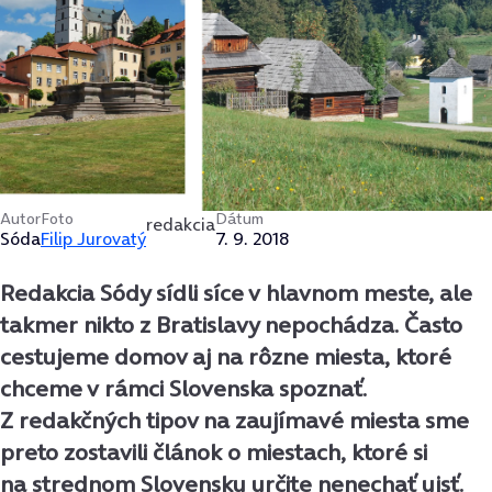
Autor
Foto
Dátum
redakcia
Sóda
Filip Jurovatý
7. 9. 2018
Redakcia Sódy sídli síce v hlavnom meste, ale
takmer nikto z Bratislavy nepochádza. Často
cestujeme domov aj na rôzne miesta, ktoré
chceme v rámci Slovenska spoznať.
Z redakčných tipov na zaujímavé miesta sme
preto zostavili článok o miestach, ktoré si
na strednom Slovensku určite nenechať ujsť.