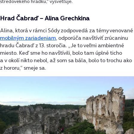
stredovekého hrádku,“ vysvetľuje.
Hrad Čabraď – Alina Grechkina
Alina, ktorá v rámci Sódy zodpovedá za témy venované
mobilným zariadeniam
, odporúča navštíviť zrúcaninu
hradu Čabraď z 13. storočia. „Je to veľmi ambientné
miesto. Keď sme ho navštívili, bolo tam úplné ticho
a v okolí nikto nebol, až som sa bála, bolo to trochu ako
z hororu,“ smeje sa.