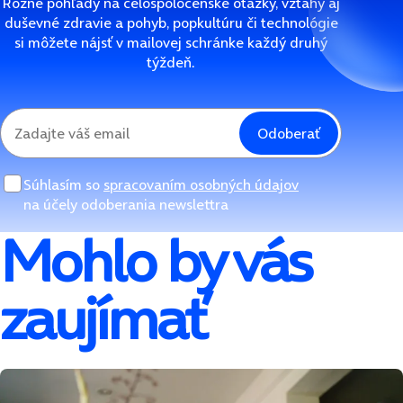
Rôzne pohľady na celospoločenské otázky, vzťahy aj
duševné zdravie a pohyb, popkultúru či technológie
si môžete nájsť v mailovej schránke každý druhý
týždeň.
Odoberať
Súhlasím so
spracovaním osobných údajov
na účely odoberania newslettra
Mohlo by vás
zaujímať