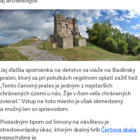
aj archeológov.
Jej ďalšia spomienka na detstvo sa viaže na Badínsky
prales, ktorý sa pri potulkách regiónom oplatí zažiť tiež.
„Tento čarovný prales je jedným z najstarších
chránených území u nás. Žije v ňom veľa chránených
zvierat.” Vstup na toto miesto je však obmedzený
a možný len so sprievodom.
Posledným tipom od Simony na návštevu je
stredoeurópsky úkaz, ktorým skalný hríb
Čertova skala
nepochybne je.