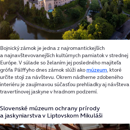
Bojnický zámok je jedna z najromantickejších
a najnavštevovanejších kultúrnych pamiatok v strednej
Európe. V súlade so želaním jej posledného majiteľa
grófa Pálffyho dnes zámok slúži ako
múzeum
, ktoré
určite stojí za návštevu. Okrem nádherne zdobeného
interiéru je zaujímavou súčasťou prehliadky aj návšteva
travertínovej jaskyne v hradnom podzemí.
Slovenské múzeum ochrany prírody
a jaskyniarstva v Liptovskom Mikuláši