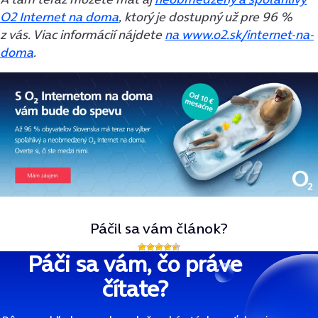
O2 Internet na doma
, ktorý je dostupný už pre 96 %
z vás. Viac informácií nájdete
na www.o2.sk/internet-na-
doma
.
Páčil sa vám článok?
Páči sa vám, čo práve
čítate?