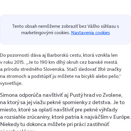
Tento obsah nemôžeme zobraziť bez Vášho súhlasu s
marketingovými cookies.
Nastavenia cookies
Do pozornosti dáva aj
Barborskú cestu
, ktorá vznikla len
v roku 2015. „Je to 190 km dlhý okruh cez banské mestá
a prírodu stredného Slovenska. Stačí sledovať žlté značky
na stromoch a podstúpiť ju môžete na bicykli alebo pešo,“
vysvetľuje.
Simona odporúča navštíviť aj Pustý hrad vo Zvolene,
na ktorý sa jej viažu pekné spomienky z detstva. Je to
miesto, ktoré sa oplatí navštíviť pre pekné výhľady
a rozsiahle zrúcaniny, ktoré patria k najväčším v Európe.
Niekedy tu dokonca môžete pri práci zastihnúť