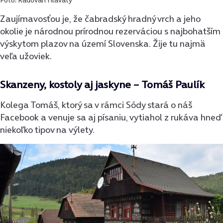
Foto: Radovan Hlavatý
Zaujímavosťou je, že čabradský hradný vrch a jeho
okolie je národnou prírodnou rezerváciou s najbohatším
výskytom plazov na území Slovenska. Žije tu najmä
veľa užoviek.
Skanzeny, kostoly aj jaskyne – Tomáš Paulík
Kolega Tomáš, ktorý sa v rámci Sódy stará o náš
Facebook a venuje sa aj písaniu, vytiahol z rukáva hneď
niekoľko tipov na výlety.