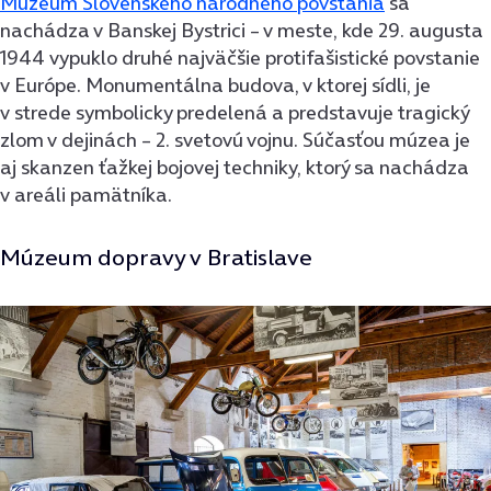
Múzeum Slovenského národného povstania
sa
nachádza v Banskej Bystrici – v meste, kde 29. augusta
1944 vypuklo druhé najväčšie protifašistické povstanie
v Európe. Monumentálna budova, v ktorej sídli, je
v strede symbolicky predelená a predstavuje tragický
zlom v dejinách – 2. svetovú vojnu. Súčasťou múzea je
aj skanzen ťažkej bojovej techniky, ktorý sa nachádza
v areáli pamätníka.
Múzeum dopravy v Bratislave