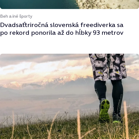
Beh a iné športy
Dvadsaťtriročná slovenská freediverka sa
po rekord ponorila až do hĺbky 93 metrov