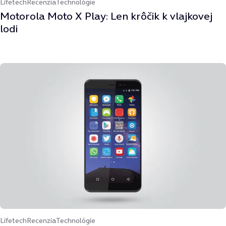
Lifetech
Recenzia
Technológie
Motorola Moto X Play: Len krôčik k vlajkovej
lodi
Lifetech
Recenzia
Technológie