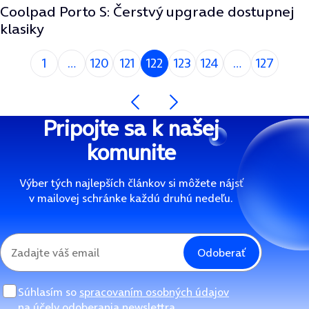
Coolpad Porto S: Čerstvý upgrade dostupnej
klasiky
Si na strane
1
120
121
122
123
124
127
Nasledujúca strana
Predchádzajúca strana
Pripojte sa k našej
komunite
Výber tých najlepších článkov si môžete nájsť
v mailovej schránke každú druhú nedeľu.
Odoberať
Súhlasím so
spracovaním osobných údajov
na účely odoberania newslettra