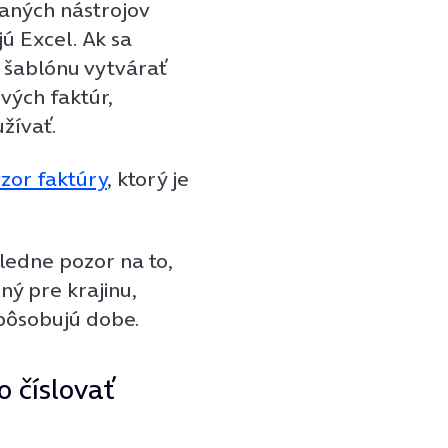
aných nástrojov
jú Excel. Ak sa
i šablónu vytvárať
vých faktúr,
žívať.
zor faktúry
, ktorý je
sledne pozor na to,
ný pre krajinu,
spôsobujú dobe.
o číslovať