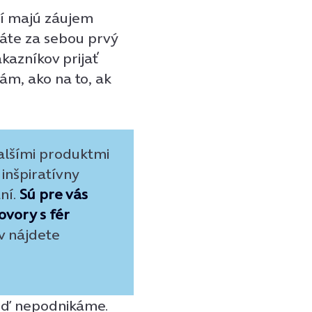
orí majú záujem
áte za sebou prvý
kazníkov prijať
ám, ako na to, ak
alšími produktmi
 inšpiratívny
ní.
Sú p
re vás
ovory s fér
v nájdete
keď nepodnikáme.