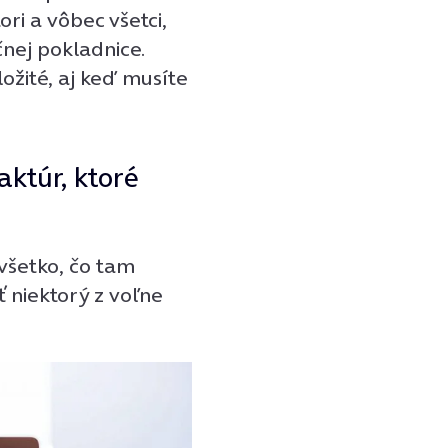
ori a vôbec všetci,
čnej pokladnice.
ložité, aj keď musíte
aktúr, ktoré
 všetko, čo tam
ť niektorý z voľne