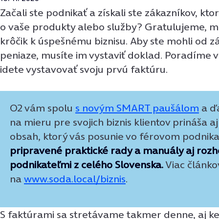
Začali ste podnikať a získali ste zákazníkov, kt
o vaše produkty alebo služby? Gratulujeme, m
krôčik k úspešnému biznisu. Aby ste mohli od zá
peniaze, musíte im vystaviť doklad. Poradíme v
idete vystavovať svoju prvú faktúru.
O2 vám spolu
s novým SMART paušálom
a ď
na mieru pre svojich biznis klientov prináša aj
obsah, ktorý vás posunie vo férovom podnika
pripravené praktické rady a manuály aj rozh
podnikateľmi z celého Slovenska.
Viac článko
na
www.soda.local/biznis
.
S faktúrami sa stretávame takmer denne, aj 