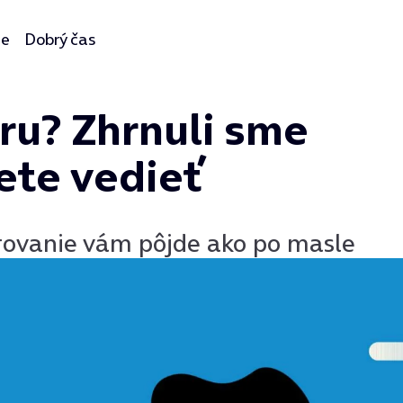
ie
Dobrý čas
úru? Zhrnuli sme
ete vedieť
urovanie vám pôjde ako po masle