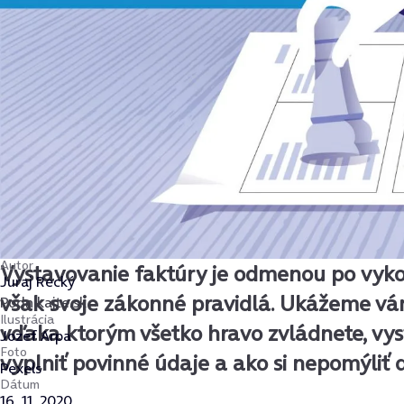
Autor
Vystavovanie faktúry je odmenou po vyko
Juraj Recký
však svoje zákonné pravidlá. Ukážeme vám
Podnikajte.sk
Ilustrácia
vďaka ktorým všetko hravo zvládnete, vys
Jozef Arpa
Foto
vyplniť povinné údaje a ako si nepomýliť 
Pexels
Dátum
16. 11. 2020