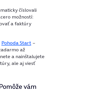
maticky číslovali
acero možností:
rovať a faktúry
m
Pohoda Start
−
 zadarmo až
hnete a nainštalujete
ry, ale aj viesť
i. Pomôže vám