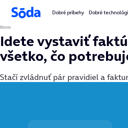
Dobré príbehy
Dobré technológ
Biznis
Preskočiť na obsah
Idete vystaviť fakt
všetko, čo potrebuj
Stačí zvládnuť pár pravidiel a fakt