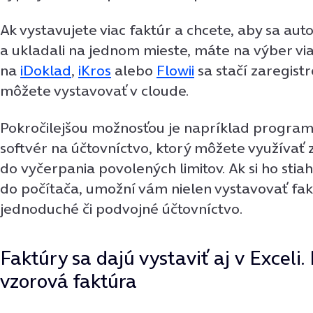
Ak vystavujete viac faktúr a chcete, aby sa auto
a ukladali na jednom mieste, máte na výber vi
na
iDoklad
,
iKros
alebo
Flowii
sa stačí zaregist
môžete vystavovať v cloude.
Pokročilejšou možnosťou je napríklad progra
softvér na účtovníctvo, ktorý môžete využívať
do vyčerpania povolených limitov. Ak si ho stia
do počítača, umožní vám nielen vystavovať faktú
jednoduché či podvojné účtovníctvo.
Faktúry sa dajú vystaviť aj v Excel
vzorová faktúra