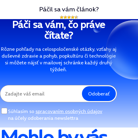
Páčil sa vám článok?
Páči sa vám, čo práve
čítate?
Rôzne pohľady na celospoločenské otázky, vzťahy aj
duševné zdravie a pohyb, popkultúru či technológie
si môžete nájsť v mailovej schránke každý druhý
týždeň.
Odoberať
Súhlasím so
spracovaním osobných údajov
na účely odoberania newslettra
Mohlo by vás