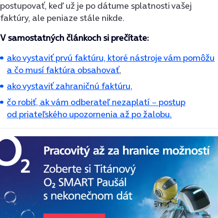
postupovať, keď už je po dátume splatnosti vašej
faktúry, ale peniaze stále nikde.
V samostatných článkoch si prečítate:
ako vystaviť prvú faktúru, ktoré nástroje vám pomôžu
a čo musí faktúra obsahovať
,
ako vystaviť zahraničnú faktúru,
čo robiť, ak vám odberateľ nezaplatí − postup
od priateľského upozornenia až po žalobu.