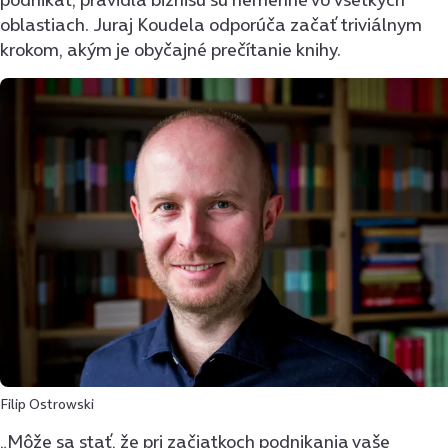
oblastiach. Juraj Koudela odporúča začať triviálnym
krokom, akým je obyčajné prečítanie knihy.
Filip Ostrowski
„Môže sa stať, že pri začiatkoch podnikania vaše