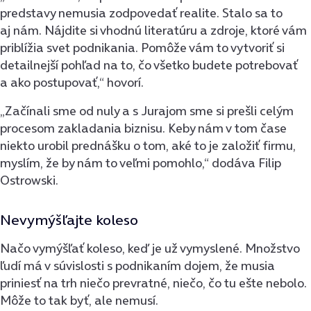
predstavy nemusia zodpovedať realite. Stalo sa to
aj nám. Nájdite si vhodnú literatúru a zdroje, ktoré vám
priblížia svet podnikania. Pomôže vám to vytvoriť si
detailnejší pohľad na to, čo všetko budete potrebovať
a ako postupovať,“ hovorí.
„Začínali sme od nuly a s Jurajom sme si prešli celým
procesom zakladania biznisu. Keby nám v tom čase
niekto urobil prednášku o tom, aké to je založiť firmu,
myslím, že by nám to veľmi pomohlo,“ dodáva Filip
Ostrowski.
Nevymýšľajte koleso
Načo vymýšľať koleso, keď je už vymyslené. Množstvo
ľudí má v súvislosti s podnikaním dojem, že musia
priniesť na trh niečo prevratné, niečo, čo tu ešte nebolo.
Môže to tak byť, ale nemusí.