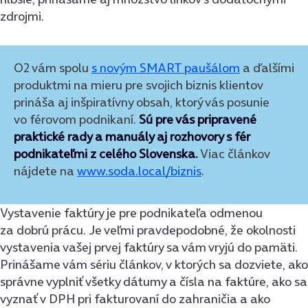
zdrojmi.
O2 vám spolu
s novým SMART paušálom
a ďalšími
produktmi na mieru pre svojich biznis klientov
prináša aj inšpiratívny obsah, ktorý vás posunie
vo férovom podnikaní.
Sú p
re vás pripravené
praktické rady a manuály aj rozhovory s fér
podnikateľmi z celého Slovenska.
Viac článkov
nájdete na
www.soda.local/biznis
.
Vystavenie faktúry je pre podnikateľa odmenou
za dobrú prácu. Je veľmi pravdepodobné, že okolnosti
vystavenia vašej prvej faktúry sa vám vryjú do pamäti.
Prinášame vám sériu článkov, v ktorých sa dozviete, ako
správne vyplniť všetky dátumy a čísla na faktúre, ako sa
vyznať v DPH pri fakturovaní do zahraničia a ako