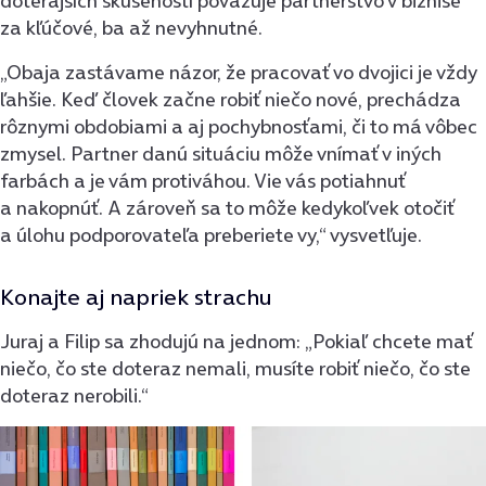
doterajších skúseností považuje partnerstvo v biznise
za kľúčové, ba až nevyhnutné.
„Obaja zastávame názor, že pracovať vo dvojici je vždy
ľahšie. Keď človek začne robiť niečo nové, prechádza
rôznymi obdobiami a aj pochybnosťami, či to má vôbec
zmysel. Partner danú situáciu môže vnímať v iných
farbách a je vám protiváhou. Vie vás potiahnuť
a nakopnúť. A zároveň sa to môže kedykoľvek otočiť
a úlohu podporovateľa preberiete vy,“ vysvetľuje.
Konajte aj napriek strachu
Juraj a Filip sa zhodujú na jednom: „Pokiaľ chcete mať
niečo, čo ste doteraz nemali, musíte robiť niečo, čo ste
doteraz nerobili.“