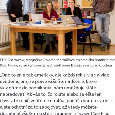
Filip Ostrowski, dizajnérka Pavlína Morháčová, tajomníčka redakcie Mi
Kobrtková, správkyňa sociálnych sietí Soňa Balážová a Juraj Koudela
„Ono to znie tak americky, ale každý rok si viac a viac
uvedomujem, že práve vášeň a nadšenie, ktoré
vkladáme do podnikania, nám umožňujú stále
napredovať. Ak vás to, čo robíte alebo sa ešte len
chystáte robiť, vnútorne napĺňa, prináša vám to radosť
a ste ochotní za to zabojovať, až vtedy môžete
dosiahnuť všetko, čo ste si zaumienili,“ vysvetľuje Filip