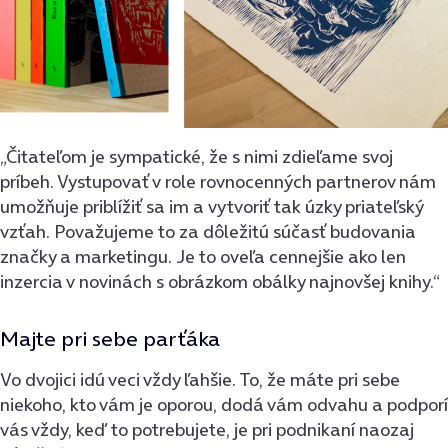
„Čitateľom je sympatické, že s nimi zdieľame svoj
príbeh. Vystupovať v role rovnocenných partnerov nám
umožňuje priblížiť sa im a vytvoriť tak úzky priateľský
vzťah. Považujeme to za dôležitú súčasť budovania
značky a marketingu. Je to oveľa cennejšie ako len
inzercia v novinách s obrázkom obálky najnovšej knihy.“
Majte pri sebe parťáka
Vo dvojici idú veci vždy ľahšie. To, že máte pri sebe
niekoho, kto vám je oporou, dodá vám odvahu a podporí
vás vždy, keď to potrebujete, je pri podnikaní naozaj