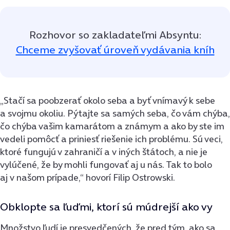
Rozhovor so zakladateľmi Absyntu:
Chceme zvyšovať úroveň vydávania kníh
„Stačí sa poobzerať okolo seba a byť vnímavý k sebe
a svojmu okoliu. Pýtajte sa samých seba, čo vám chýba,
čo chýba vašim kamarátom a známym a ako by ste im
vedeli pomôcť a priniesť riešenie ich problému. Sú veci,
ktoré fungujú v zahraničí a v iných štátoch, a nie je
vylúčené, že by mohli fungovať aj u nás. Tak to bolo
aj v našom prípade,“ hovorí Filip Ostrowski.
Obklopte sa ľuďmi, ktorí sú múdrejší ako vy
Množstvo ľudí je presvedčených, že pred tým, ako sa