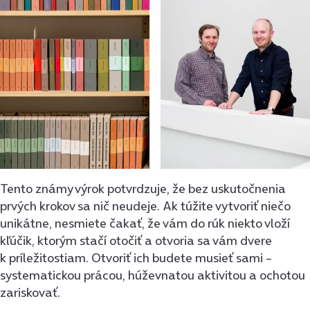
Tento známy výrok potvrdzuje, že bez uskutočnenia
prvých krokov sa nič neudeje. Ak túžite vytvoriť niečo
unikátne, nesmiete čakať, že vám do rúk niekto vloží
kľúčik, ktorým stačí otočiť a otvoria sa vám dvere
k príležitostiam. Otvoriť ich budete musieť sami –
systematickou prácou, húževnatou aktivitou a ochotou
zariskovať.