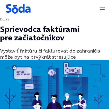
Otv
Biznis
Preskočiť na obsah
Sprievodca faktúrami
pre začiatočníkov
Vystaviť faktúru či fakturovať do zahraničia
môže byť na prvýkrát stresujúce