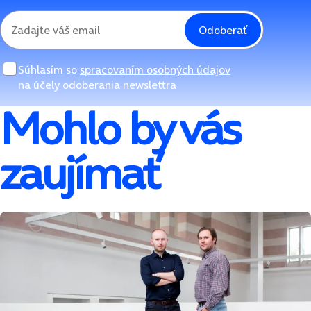
Odoberať
Súhlasím so
spracovaním osobných údajov
na účely odoberania newslettra
Mohlo by vás
zaujímať