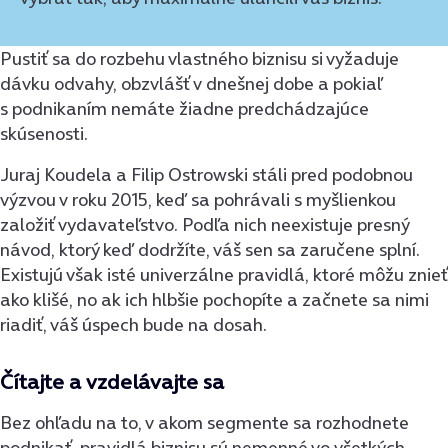
Pustiť sa do rozbehu vlastného biznisu si vyžaduje
dávku odvahy, obzvlášť v dnešnej dobe a pokiaľ
s podnikaním nemáte žiadne predchádzajúce
skúsenosti.
Juraj Koudela a Filip Ostrowski stáli pred podobnou
výzvou v roku 2015, keď sa pohrávali s myšlienkou
založiť vydavateľstvo. Podľa nich neexistuje presný
návod, ktorý keď dodržíte, váš sen sa zaručene splní.
Existujú však isté univerzálne pravidlá, ktoré môžu znieť
ako klišé, no ak ich hlbšie pochopíte a začnete sa nimi
riadiť, váš úspech bude na dosah.
Čítajte a vzdelávajte sa
Bez ohľadu na to, v akom segmente sa rozhodnete
podnikať, pravidlá biznisu sú nemenné vo všetkých