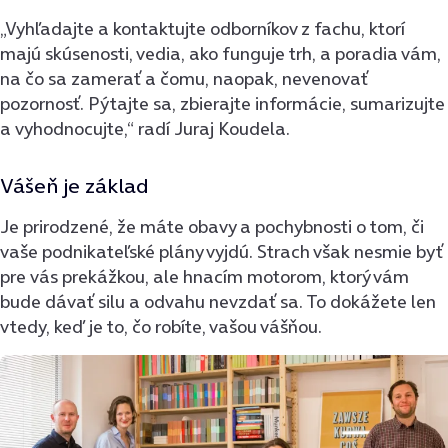
„Vyhľadajte a kontaktujte odborníkov z fachu, ktorí
majú skúsenosti, vedia, ako funguje trh, a poradia vám,
na čo sa zamerať a čomu, naopak, nevenovať
pozornosť. Pýtajte sa, zbierajte informácie, sumarizujte
a vyhodnocujte,“ radí Juraj Koudela.
Vášeň je základ
Je prirodzené, že máte obavy a pochybnosti o tom, či
vaše podnikateľské plány vyjdú. Strach však nesmie byť
pre vás prekážkou, ale hnacím motorom, ktorý vám
bude dávať silu a odvahu nevzdať sa. To dokážete len
vtedy, keď je to, čo robíte, vašou vášňou.