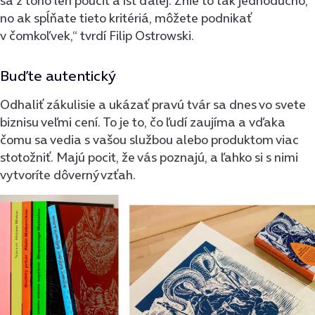
sa z toho len poučiť a ísť ďalej. Znie to tak jednoducho,
no ak spĺňate tieto kritériá, môžete podnikať
v čomkoľvek,“ tvrdí Filip Ostrowski.
Buďte autentický
Odhaliť zákulisie a ukázať pravú tvár sa dnes vo svete
biznisu veľmi cení. To je to, čo ľudí zaujíma a vďaka
čomu sa vedia s vašou službou alebo produktom viac
stotožniť. Majú pocit, že vás poznajú, a ľahko si s nimi
vytvoríte dôverný vzťah.