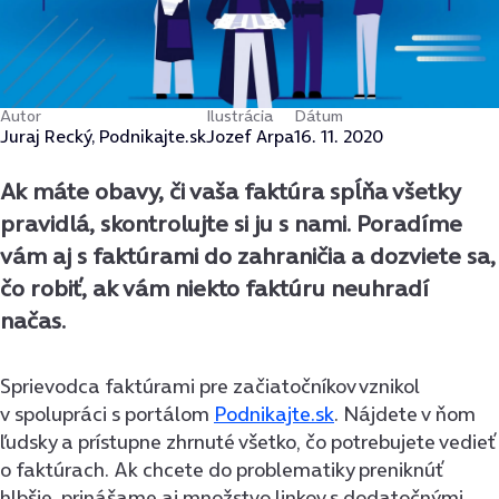
Autor
Ilustrácia
Dátum
Juraj Recký, Podnikajte.sk
Jozef Arpa
16. 11. 2020
Ak máte obavy, či vaša faktúra spĺňa všetky
pravidlá, skontrolujte si ju s nami. Poradíme
vám aj s faktúrami do zahraničia a dozviete sa,
čo robiť, ak vám niekto faktúru neuhradí
načas.
Sprievodca faktúrami pre začiatočníkov vznikol
v spolupráci s portálom
Podnikajte.sk
. Nájdete v ňom
ľudsky a prístupne zhrnuté všetko, čo potrebujete vedieť
o faktúrach. Ak chcete do problematiky preniknúť
hlbšie, prinášame aj množstvo linkov s dodatočnými