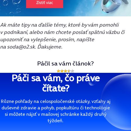
Ak máte tipy na ďalšie témy, ktoré by vám pomohli
v podnikaní, alebo nám chcete poslať spätnú väzbu či
upozorniť na vylepšenie, prosím, napíšte
na soda@o2.sk. Ďakujeme.
Páčil sa vám článok?
Páči sa vám, čo práve
čítate?
Rôzne pohľady na celospoločenské otázky, vzťahy aj
duševné zdravie a pohyb, popkultúru či technológie
si môžete nájsť v mailovej schránke každý druhý
týždeň.