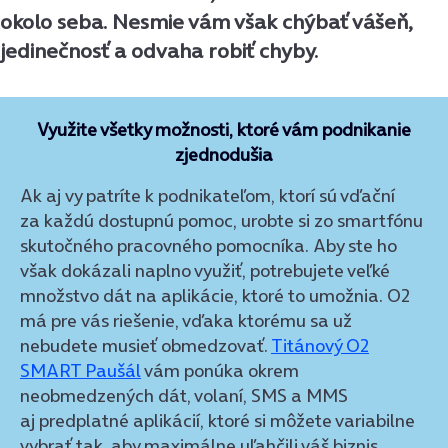
okolo seba. Nesmie vám však chýbať vášeň,
jedinečnosť a odvaha robiť chyby.
Využite všetky možnosti, ktoré vám podnikanie
zjednodušia
Ak aj vy patríte k podnikateľom, ktorí sú vďační
za každú dostupnú pomoc, urobte si zo smartfónu
skutočného pracovného pomocníka. Aby ste ho
však dokázali naplno využiť, potrebujete veľké
množstvo dát na aplikácie, ktoré to umožnia. O2
má pre vás riešenie, vďaka ktorému sa už
nebudete musieť obmedzovať.
Titánový O2
SMART Paušál
vám ponúka okrem
neobmedzených dát, volaní, SMS a MMS
aj predplatné aplikácií, ktoré si môžete variabilne
vybrať tak, aby maximálne uľahčili váš biznis.