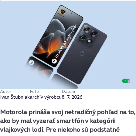
Autor
Foto
Dátum
Ivan Štubniak
archív výrobcu
8. 7. 2026
Motorola prináša svoj netradičný pohľad na to,
ako by mal vyzerať smartfón v kategórii
vlajkových lodí. Pre niekoho sú podstatné