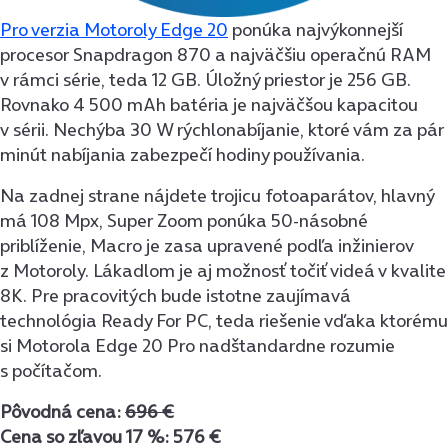
Pro verzia Motoroly Edge 20
ponúka najvýkonnejší
procesor Snapdragon 870 a najväčšiu operačnú RAM
v rámci série, teda 12 GB. Úložný priestor je 256 GB.
Rovnako 4 500 mAh batéria je najväčšou kapacitou
v sérii. Nechýba 30 W rýchlonabíjanie, ktoré vám za pár
minút nabíjania zabezpečí hodiny používania.
Na zadnej strane nájdete trojicu fotoaparátov, hlavný
má 108 Mpx, Super Zoom ponúka 50-násobné
priblíženie, Macro je zasa upravené podľa inžinierov
z Motoroly. Lákadlom je aj možnosť točiť videá v kvalite
8K. Pre pracovitých bude istotne zaujímavá
technológia Ready For PC, teda riešenie vďaka ktorému
si Motorola Edge 20 Pro nadštandardne rozumie
s počítačom.
Pôvodná cena:
696 €
Cena so zľavou 17 %: 576 €