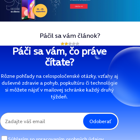
Páčil sa vám článok?
Páči sa vám, čo práve
čítate?
Rôzne pohľady na celospoločenské otázky, vzťahy aj
duševné zdravie a pohyb, popkultúru či technológie
si môžete nájsť v mailovej schránke každý druhý
týždeň.
Odoberať
Súhlasím so
spracovaním osobných údajov