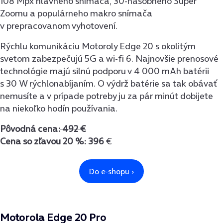
108 Mpx hlavného snímača, 30-násobného Super
Zoomu a populárneho makro snímača
v prepracovanom vyhotovení.
Rýchlu komunikáciu Motoroly Edge 20 s okolitým
svetom zabezpečujú 5G a wi-fi 6. Najnovšie prenosové
technológie majú silnú podporu v 4 000 mAh batérii
s 30 W rýchlonabíjaním. O výdrž batérie sa tak obávať
nemusíte a v prípade potreby ju za pár minút dobijete
na niekoľko hodín používania.
Pôvodná cena:
492 €
Cena so zľavou 20 %: 396
€
Motorola Edge 20 Pro