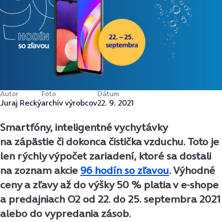
Autor
Foto
Dátum
Juraj Recký
archív výrobcov
22. 9. 2021
Smartfóny, inteligentné vychytávky
na zápästie či dokonca čistička vzduchu. Toto je
len rýchly výpočet zariadení, ktoré sa dostali
na zoznam akcie
96 hodín so zľavou
. Výhodné
ceny a zľavy až do výšky 50 % platia v e-shope
a predajniach O2 od 22. do 25. septembra 2021
alebo do vypredania zásob.