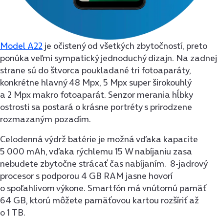
Model A22
je očistený od všetkých zbytočností, preto
ponúka veľmi sympatický jednoduchý dizajn. Na zadnej
strane sú do štvorca poukladané tri fotoaparáty,
konkrétne hlavný 48 Mpx, 5 Mpx super širokouhlý
a 2 Mpx makro fotoaparát. Senzor merania hĺbky
ostrosti sa postará o krásne portréty s prirodzene
rozmazaným pozadím.
Celodenná výdrž batérie je možná vďaka kapacite
5 000 mAh, vďaka rýchlemu 15 W nabíjaniu zasa
nebudete zbytočne strácať čas nabíjaním. 8-jadrový
procesor s podporou 4 GB RAM jasne hovorí
o spoľahlivom výkone. Smartfón má vnútornú pamäť
64 GB, ktorú môžete pamäťovou kartou rozšíriť až
o 1 TB.