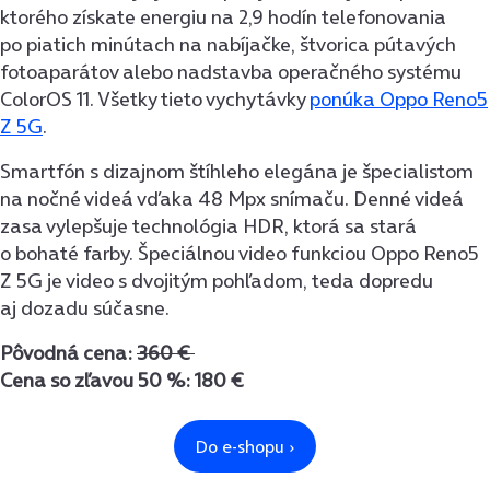
ktorého získate energiu na 2,9 hodín telefonovania
po piatich minútach na nabíjačke, štvorica pútavých
fotoaparátov alebo nadstavba operačného systému
ColorOS 11. Všetky tieto vychytávky
ponúka Oppo Reno5
Z 5G
.
Smartfón s dizajnom štíhleho elegána je špecialistom
na nočné videá vďaka 48 Mpx snímaču. Denné videá
zasa vylepšuje technológia HDR, ktorá sa stará
o bohaté farby. Špeciálnou video funkciou Oppo Reno5
Z 5G je video s dvojitým pohľadom, teda dopredu
aj dozadu súčasne.
Pôvodná cena:
360 €
Cena so zľavou 50 %: 180 €