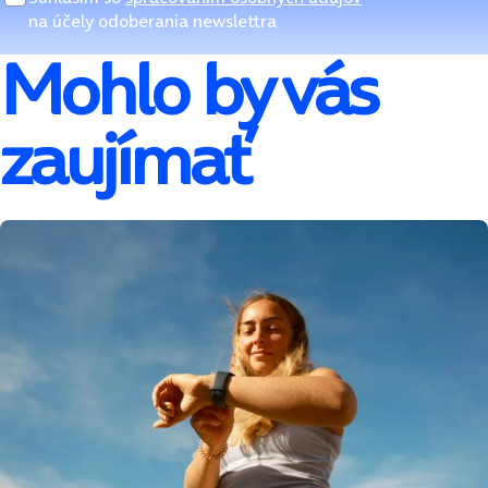
na účely odoberania newslettra
Mohlo by vás
zaujímať