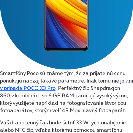
Smartfóny Poco sú známe tým, že za prijateľnú cenu
ponúkajú naozaj lákavé parametre. Inak tomu nie je ani
v prípade POCO X3 Pro
. Perfektný čip Snapdragon
860 v kombinácii so 6 GB RAM zaručujú vysoký výkon,
ktorý využijete napríklad na fotografovanie štvoricou
fotoaparátov, ktorým velí 48 Mpx hlavný fotoaparát.
Váš drahocenný čas bude šetriť 33 W rýchlonabíjanie
alebo NFC čip, vďaka ktorému pomocou smartfónu