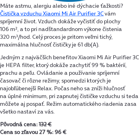
Máte astmu, alergiu alebo iné dýchacie ťažkosti?
Čistička vzduchu Xiaomi Mi Air Purifier 3C
vám
spríjemní život. Vzduch dokáže vyčistiť do plochy
106 m², a to pri nadštandardnom výkone čistenia
320 m³/hod. Celý proces je pritom veľmi tichý,
maximálna hlučnosť čističky je 61 db(A).
Jedným z najväčších benefitov Xiaomi Mi Air Purifier 3C
je HEPA filter, ktorý dokáže zachytiť 99 % baktérií,
prachu a peľu. Ovládanie a používanie spríjemní
časovač či rôzne režimy, spomedzi ktorých je
najobľúbenejší Relax. Počas neho sa zníži hlučnosť
na úplné minimum, pri zapnutej čističke vzduchu si teda
môžete aj pospať. Režim automatického riadenia zasa
všetko nastaví za vás.
Pôvodná cena:
132 €
Cena so zľavou 27 %: 96 €