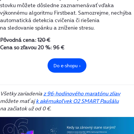
stovku môžete dôsledne zaznamenávať vďaka
výkonnému algoritmu Firstbeat. Samozrejme, nechýba
automatická detekcia cvičenia či riešenia
na sledovanie spánku a zníženie stresu.
Pôvodná cena:
120 €
Cena so zľavou 20 %: 96 €
Všetky zariadenia
z 96-hodinového maratónu zliav
môžete mať aj
k akémukoľvek O2 SMART Paušálu
na začiatok už od 0 €.