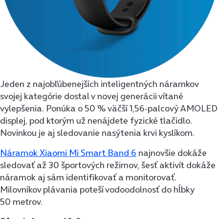
Jeden z najobľúbenejších inteligentných náramkov
svojej kategórie dostal v novej generácii vítané
vylepšenia. Ponúka o 50 % väčší 1,56-palcový AMOLED
displej, pod ktorým už nenájdete fyzické tlačidlo.
Novinkou je aj sledovanie nasýtenia krvi kyslíkom.
Náramok Xiaomi Mi Smart Band 6
najnovšie dokáže
sledovať až 30 športových režimov, šesť aktivít dokáže
náramok aj sám identifikovať a monitorovať.
Milovníkov plávania poteší vodoodolnosť do hĺbky
50 metrov.