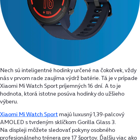
Nech sú inteligentné hodinky určené na čokoľvek, vždy
nás v prvom rade zaujíma výdrž batérie. Tá je v prípade
Xiaomi Mi Watch Sport príjemných 16 dní. A to je
hodnota, ktorá istotne posúva hodinky do užšieho
výberu.
Xiaomi Mi Watch Sport
majú luxusný 1,39-palcový
AMOLED s tvrdeným sklíčkom Gorilla Glass 3.
Na displeji môžete sledovať pokyny osobného
profesionálneho trénera pre 17 športov. Ďalšiu viac ako