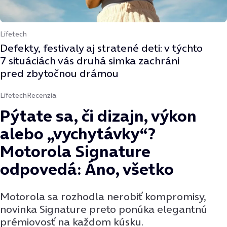
Lifetech
Defekty, festivaly aj stratené deti: v týchto
7 situáciách vás druhá simka zachráni
pred zbytočnou drámou
Lifetech
Recenzia
Pýtate sa, či dizajn, výkon
alebo „vychytávky“?
Motorola Signature
odpovedá: Áno, všetko
Motorola sa rozhodla nerobiť kompromisy,
novinka Signature preto ponúka elegantnú
prémiovosť na každom kúsku.