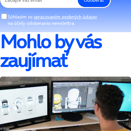
Odoberať
Súhlasím so
spracovaním osobných údajov
na účely odoberania newslettra
Mohlo by vás
zaujímať