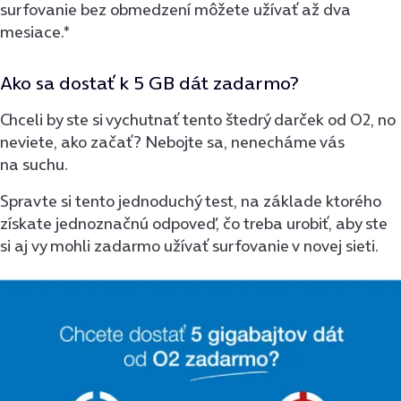
surfovanie bez obmedzení môžete užívať až dva
mesiace.*
Ako sa dostať k 5 GB dát zadarmo?
Chceli by ste si vychutnať tento štedrý darček od O2, no
neviete, ako začať? Nebojte sa, nenecháme vás
na suchu.
Spravte si tento jednoduchý test, na základe ktorého
získate jednoznačnú odpoveď, čo treba urobiť, aby ste
si aj vy mohli zadarmo užívať surfovanie v novej sieti.