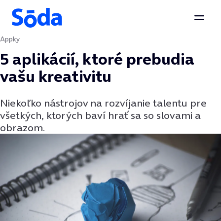
Otvor
Appky
Preskočiť na obsah
5 aplikácií, ktoré prebudia
vašu kreativitu
Niekoľko nástrojov na rozvíjanie talentu pre
všetkých, ktorých baví hrať sa so slovami a
obrazom.