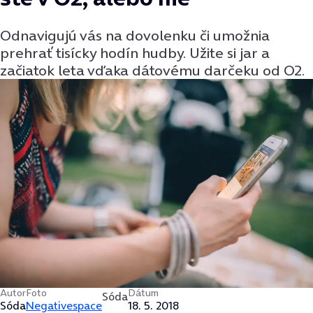
Odnavigujú vás na dovolenku či umožnia
prehrať tisícky hodín hudby. Užite si jar a
začiatok leta vďaka dátovému darčeku od O2.
Autor
Foto
Dátum
Sóda
Sóda
Negativespace
18. 5. 2018