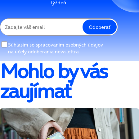
týždeň.
Odoberať
Súhlasím so
spracovaním osobných údajov
na účely odoberania newslettra
Mohlo by vás
zaujímať