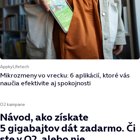
Appky
Lifetech
Mikrozmeny vo vrecku: 6 aplikácií, ktoré vás
naučia efektivite aj spokojnosti
O2 kampane
Návod, ako získate
5 gigabajtov dát zadarmo. Či
ste v O2, alebo nie