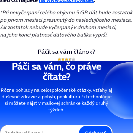
sieti O2 nájdete
na www.o2.sk/novasiet
.
*Pri nevyčerpaní celého objemu 5 GB dát bude zostatok
po prvom mesiaci presunutý do nasledujúceho mesiaca.
Ak zostatok nebude vyčerpaný v druhom mesiaci,
na jeho konci platnosť dátového balíka vyprší.
Páčil sa vám článok?
Páči sa vám, čo práve
čítate?
Rôzne pohľady na celospoločenské otázky, vzťahy aj
duševné zdravie a pohyb, popkultúru či technológie
si môžete nájsť v mailovej schránke každý druhý
týždeň.