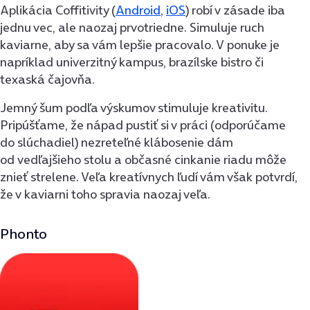
Aplikácia Coffitivity (
Android
,
iOS
) robí v zásade iba
jednu vec, ale naozaj prvotriedne. Simuluje ruch
kaviarne, aby sa vám lepšie pracovalo. V ponuke je
napríklad univerzitný kampus, brazílske bistro či
texaská čajovňa.
Jemný šum podľa výskumov stimuluje kreativitu.
Pripúšťame, že nápad pustiť si v práci (odporúčame
do slúchadiel) nezreteľné klábosenie dám
od vedľajšieho stolu a občasné cinkanie riadu môže
znieť strelene. Veľa kreatívnych ľudí vám však potvrdí,
že v kaviarni toho spravia naozaj veľa.
Phonto