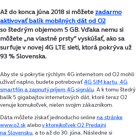
Až do konca júna 2018 si môžete
zadarmo
aktivovať balík mobilných dát od O2
so štedrým objemom 5 GB. Vďaka nemu si
môžete „na vlastné prsty” vyskúšať, ako sa
surfuje v novej 4G LTE sieti, ktorá pokrýva už
93 % Slovenska.
Aby ste si pokrytie rýchlym 4G internetom od O2 mohli
užívať naplno, budete potrebovať
4G SIM kartu, 4G
smartfón a zapnutý príjem 4G signálu
. A k tomu štedrý
balík 5 gigabajtov internetových dát, ktoré teraz O2
venuje komukoľvek, nielen svojim zákazníkom.
Dáta môžete získať jednoducho online
na stránke
www.o2.sk
alebo
v ktorejkoľvek O2 Predajni
na Slovensku
, a to až do 30. júna. Následne si