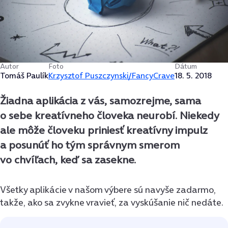
Autor
Foto
Dátum
Tomáš Paulík
Krzysztof Puszczynski/FancyCrave
18. 5. 2018
Žiadna aplikácia z vás, samozrejme, sama
o sebe kreatívneho človeka neurobí. Niekedy
ale môže človeku priniesť kreatívny impulz
a posunúť ho tým správnym smerom
vo chvíľach, keď sa zasekne.
Všetky aplikácie v našom výbere sú navyše zadarmo,
takže, ako sa zvykne vravieť, za vyskúšanie nič nedáte.