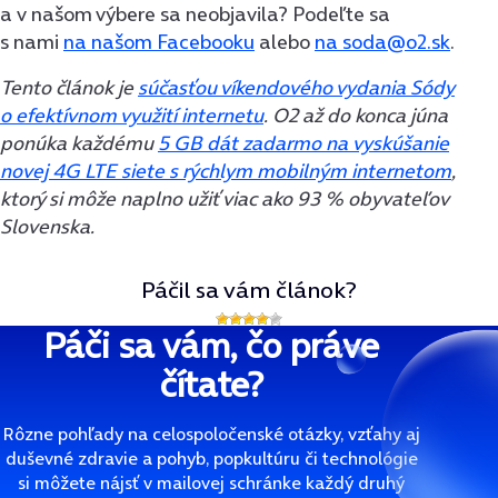
a v našom výbere sa neobjavila? Podeľte sa
s nami
na našom Facebooku
alebo
na soda@o2.sk
.
Tento článok je
súčasťou víkendového vydania Sódy
o efektívnom využití internetu
. O2 až do konca júna
ponúka každému
5 GB dát zadarmo na vyskúšanie
novej 4G LTE siete s rýchlym mobilným internetom
,
ktorý si môže naplno užiť viac ako 93 % obyvateľov
Slovenska.
Páčil sa vám článok?
Páči sa vám, čo práve
čítate?
Rôzne pohľady na celospoločenské otázky, vzťahy aj
duševné zdravie a pohyb, popkultúru či technológie
si môžete nájsť v mailovej schránke každý druhý