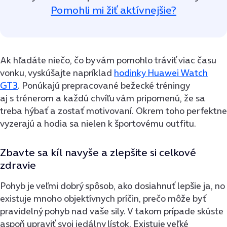
Pomohli mi žiť aktívnejšie?
Ak hľadáte niečo, čo by vám pomohlo tráviť viac času
vonku, vyskúšajte napríklad
hodinky Huawei Watch
GT3
. Ponúkajú prepracované bežecké tréningy
aj s trénerom a každú chvíľu vám pripomenú, že sa
treba hýbať a zostať motivovaní. Okrem toho perfektne
vyzerajú a hodia sa nielen k športovému outfitu.
Zbavte sa kíl navyše a zlepšite si celkové
zdravie
Pohyb je veľmi dobrý spôsob, ako dosiahnuť lepšie ja, no
existuje mnoho objektívnych príčin, prečo môže byť
pravidelný pohyb nad vaše sily. V takom prípade skúste
aspoň upraviť svoj jedálny lístok. Existuje veľké