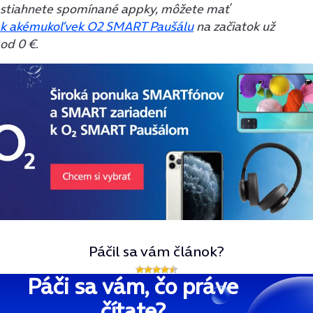
stiahnete spomínané appky, môžete mať
k akémukoľvek O2 SMART Paušálu
na začiatok už
od 0 €.
Páčil sa vám článok?
Páči sa vám, čo práve
čítate?