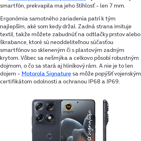
smartfón, prekvapila ma jeho štíhlosť – len 7 mm.
Ergonómia samotného zariadenia patrí k tým
najlepším, aké som kedy držal. Zadná strana imituje
textil, takže môžete zabudnúť na odtlačky prstov alebo
škrabance, ktoré sú neoddeliteľnou súčasťou
smartfónov so skleneným či s plastovým zadným
krytom. Vôbec sa nešmýka a celkovo pôsobí robustným
dojmom, o čo sa stará aj hliníkový rám. A nie je to len
dojem –
Motorola Signature
sa môže popýšiť vojenským
certifikátom odolnosti a ochranou IP68 a IP69.