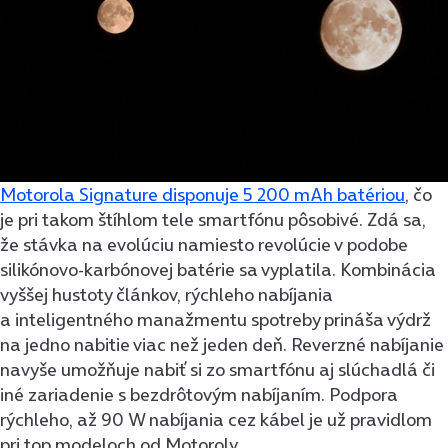
Motorola Signature disponuje 5 200 mAh batériou
, čo
je pri takom štíhlom tele smartfónu pôsobivé. Zdá sa,
že stávka na evolúciu namiesto revolúcie v podobe
silikónovo-karbónovej batérie sa vyplatila. Kombinácia
vyššej hustoty článkov, rýchleho nabíjania
a inteligentného manažmentu spotreby prináša výdrž
na jedno nabitie viac než jeden deň. Reverzné nabíjanie
navyše umožňuje nabiť si zo smartfónu aj slúchadlá či
iné zariadenie s bezdrôtovým nabíjaním. Podpora
rýchleho, až 90 W nabíjania cez kábel je už pravidlom
pri top modeloch od Motoroly.