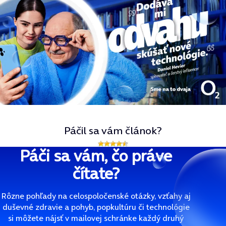
Páčil sa vám článok?
Páči sa vám, čo práve
čítate?
Rôzne pohľady na celospoločenské otázky, vzťahy aj
duševné zdravie a pohyb, popkultúru či technológie
si môžete nájsť v mailovej schránke každý druhý