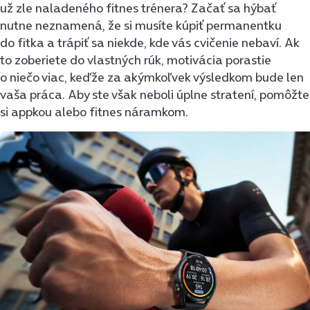
už zle naladeného fitnes trénera? Začať sa hýbať
nutne neznamená, že si musíte kúpiť permanentku
do fitka a trápiť sa niekde, kde vás cvičenie nebaví. Ak
to zoberiete do vlastných rúk, motivácia porastie
o niečo viac, keďže za akýmkoľvek výsledkom bude len
vaša práca. Aby ste však neboli úplne stratení, pomôžte
si appkou alebo fitnes náramkom.