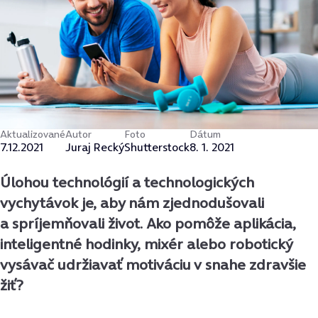
Aktualizované
Autor
Foto
Dátum
7.12.2021
Juraj Recký
Shutterstock
8. 1. 2021
Úlohou technológií a technologických
vychytávok je, aby nám zjednodušovali
a spríjemňovali život. Ako pomôže aplikácia,
inteligentné hodinky, mixér alebo robotický
vysávač udržiavať motiváciu v snahe zdravšie
žiť?