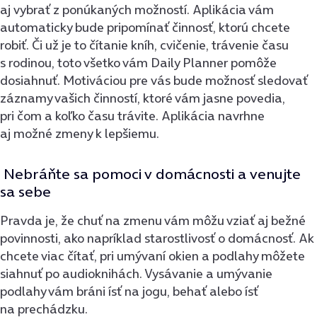
aj vybrať z ponúkaných možností. Aplikácia vám
automaticky bude pripomínať činnosť, ktorú chcete
robiť. Či už je to čítanie kníh, cvičenie, trávenie času
s rodinou, toto všetko vám Daily Planner pomôže
dosiahnuť. Motiváciou pre vás bude možnosť sledovať
záznamy vašich činností, ktoré vám jasne povedia,
pri čom a koľko času trávite. Aplikácia navrhne
aj možné zmeny k lepšiemu.
Nebráňte sa pomoci v domácnosti a venujte
sa sebe
Pravda je, že chuť na zmenu vám môžu vziať aj bežné
povinnosti, ako napríklad starostlivosť o domácnosť. Ak
chcete viac čítať, pri umývaní okien a podlahy môžete
siahnuť po audioknihách. Vysávanie a umývanie
podlahy vám bráni ísť na jogu, behať alebo ísť
na prechádzku.