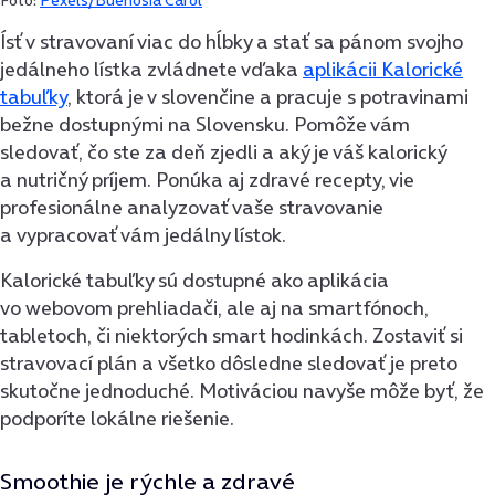
Ísť v stravovaní viac do hĺbky a stať sa pánom svojho
jedálneho lístka zvládnete vďaka
aplikácii Kalorické
tabuľky
, ktorá je v slovenčine a pracuje s potravinami
bežne dostupnými na Slovensku. Pomôže vám
sledovať, čo ste za deň zjedli a aký je váš kalorický
a nutričný príjem. Ponúka aj zdravé recepty, vie
profesionálne analyzovať vaše stravovanie
a vypracovať vám jedálny lístok.
Kalorické tabuľky sú dostupné ako aplikácia
vo webovom prehliadači, ale aj na smartfónoch,
tabletoch, či niektorých smart hodinkách. Zostaviť si
stravovací plán a všetko dôsledne sledovať je preto
skutočne jednoduché. Motiváciou navyše môže byť, že
podporíte lokálne riešenie.
Smoothie je rýchle a zdravé