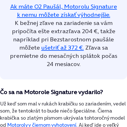
Ak máte O2 Paušál, Motorolu Signature
k nemu môžete získať výhodnejšie.
K bežnej zľave na zariadenie sa vám
pripočíta ešte extrazľava 204 €, takže
napríklad pri Bezstarostnom paušále
môžete
ušetriť až 372 €.
Zľava sa
premietne do mesačných splátok počas
24 mesiacov.
Čo sa na Motorole Signature vydarilo?
Už keď som mal v rukách krabičku so zariadením, vedel
som, že tentokrát to bude niečo špeciálne. Čierna
krabička so zlatým písmom ukrývala tohtoročný model
od
Motoroly v čiernom vyhotovení.
Aj keď ide o veľký