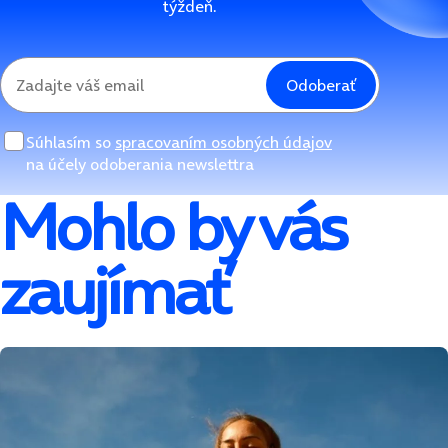
týždeň.
Odoberať
Súhlasím so
spracovaním osobných údajov
na účely odoberania newslettra
Mohlo by vás
zaujímať