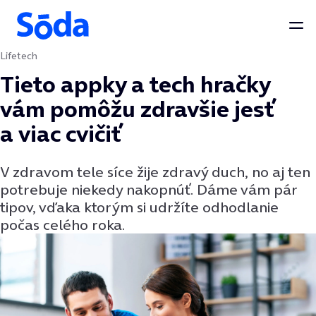
Otv
Lifetech
Preskočiť na obsah
Tieto appky a tech hračky
vám pomôžu zdravšie jesť
a viac cvičiť
V zdravom tele síce žije zdravý duch, no aj ten
potrebuje niekedy nakopnúť. Dáme vám pár
tipov, vďaka ktorým si udržíte odhodlanie
počas celého roka.