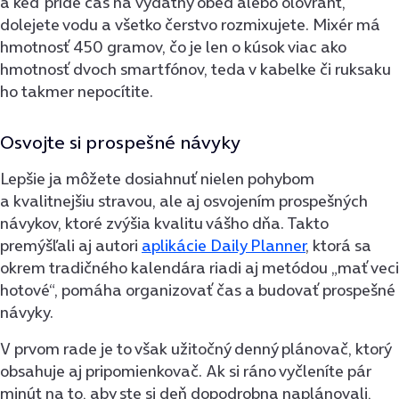
a keď príde čas na výdatný obed alebo olovrant,
dolejete vodu a všetko čerstvo rozmixujete. Mixér má
hmotnosť 450 gramov, čo je len o kúsok viac ako
hmotnosť dvoch smartfónov, teda v kabelke či ruksaku
ho takmer nepocítite.
Osvojte si prospešné návyky
Lepšie ja môžete dosiahnuť nielen pohybom
a kvalitnejšiu stravou, ale aj osvojením prospešných
návykov, ktoré zvýšia kvalitu vášho dňa. Takto
premýšľali aj autori
aplikácie Daily Planner
, ktorá sa
okrem tradičného kalendára riadi aj metódou „mať veci
hotové“, pomáha organizovať čas a budovať prospešné
návyky.
V prvom rade je to však užitočný denný plánovač, ktorý
obsahuje aj pripomienkovač. Ak si ráno vyčleníte pár
minút na to, aby ste si deň dopodrobna naplánovali,