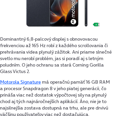
Dominantný 6,8-palcový displej s obnovovacou
frekvenciou až 165 Hz robí z každého scrollovania či
prehrávania videa plynulý zážitok. Ani priame slnečné
svetlo mu nerobí problém, jas si poradí aj s letným
poludním. O jeho ochranu sa stará Corning Gorilla
Glass Victus 2.
Motorola Signature
má operačnú pamäť 16 GB RAM
a procesor Snapdragon 8 v jeho piatej generácii, čo
prináša viac než dostatok výpočtovej sily na plynulý
chod aj tých najnáročnejších aplikácií. Áno, nie je to
najsilnejšia zostava dostupná na trhu, ale pre drvivú
väčšinu používateľov viac než dostačujúca.