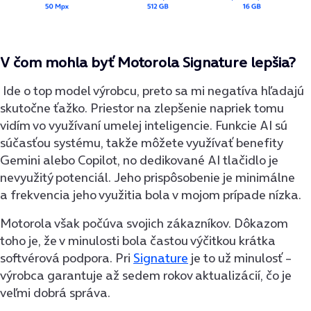
V čom mohla byť Motorola Signature lepšia?
Ide o top model výrobcu, preto sa mi negatíva hľadajú
skutočne ťažko. Priestor na zlepšenie napriek tomu
vidím vo využívaní umelej inteligencie. Funkcie AI sú
súčasťou systému, takže môžete využívať benefity
Gemini alebo Copilot, no dedikované AI tlačidlo je
nevyužitý potenciál. Jeho prispôsobenie je minimálne
a frekvencia jeho využitia bola v mojom prípade nízka.
Motorola však počúva svojich zákazníkov. Dôkazom
toho je, že v minulosti bola častou výčitkou krátka
softvérová podpora. Pri
Signature
je to už minulosť –
výrobca garantuje až sedem rokov aktualizácií, čo je
veľmi dobrá správa.