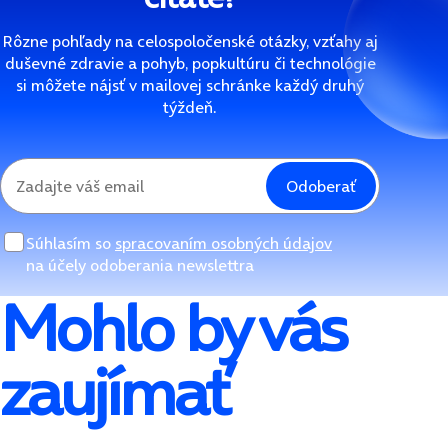
Rôzne pohľady na celospoločenské otázky, vzťahy aj
duševné zdravie a pohyb, popkultúru či technológie
si môžete nájsť v mailovej schránke každý druhý
týždeň.
Odoberať
Súhlasím so
spracovaním osobných údajov
na účely odoberania newslettra
Mohlo by vás
zaujímať