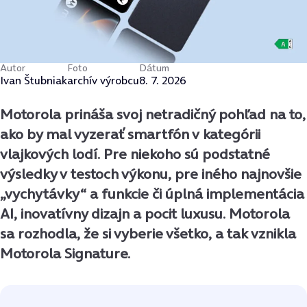
Autor
Foto
Dátum
Ivan Štubniak
archív výrobcu
8. 7. 2026
Motorola prináša svoj netradičný pohľad na to,
ako by mal vyzerať smartfón v kategórii
vlajkových lodí. Pre niekoho sú podstatné
výsledky v testoch výkonu, pre iného najnovšie
„vychytávky“ a funkcie či úplná implementácia
AI, inovatívny dizajn a pocit luxusu. Motorola
sa rozhodla, že si vyberie všetko, a tak vznikla
Motorola Signature.