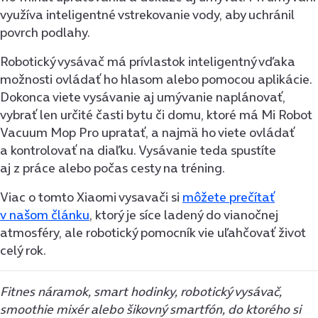
využíva inteligentné vstrekovanie vody, aby uchránil
povrch podlahy.
Robotický vysávač má prívlastok inteligentný vďaka
možnosti ovládať ho hlasom alebo pomocou aplikácie.
Dokonca viete vysávanie aj umývanie naplánovať,
vybrať len určité časti bytu či domu, ktoré má Mi Robot
Vacuum Mop Pro upratať, a najmä ho viete ovládať
a kontrolovať na diaľku. Vysávanie teda spustíte
aj z práce alebo počas cesty na tréning.
Viac o tomto Xiaomi vysavači si
môžete prečítať
v našom článku
, ktorý je síce ladený do vianočnej
atmosféry, ale robotický pomocník vie uľahčovať život
celý rok.
Fitnes náramok, smart hodinky, robotický vysávač,
smoothie mixér alebo šikovný smartfón, do ktorého si