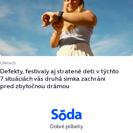
Lifetech
Defekty, festivaly aj stratené deti: v týchto
7 situáciách vás druhá simka zachráni
pred zbytočnou drámou
Dobré príbehy