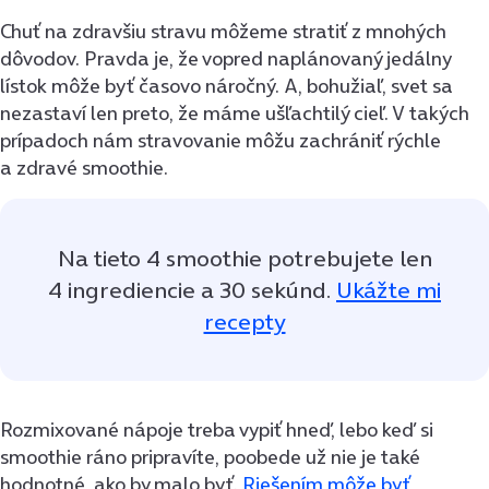
Chuť na zdravšiu stravu môžeme stratiť z mnohých
dôvodov. Pravda je, že vopred naplánovaný jedálny
lístok môže byť časovo náročný. A, bohužiaľ, svet sa
nezastaví len preto, že máme ušľachtilý cieľ. V takých
prípadoch nám stravovanie môžu zachrániť rýchle
a zdravé smoothie.
Na tieto 4 smoothie potrebujete len
4 ingrediencie a 30 sekúnd.
Ukážte mi
recepty
Rozmixované nápoje treba vypiť hneď, lebo keď si
smoothie ráno pripravíte, poobede už nie je také
hodnotné, ako by malo byť.
Riešením môže byť