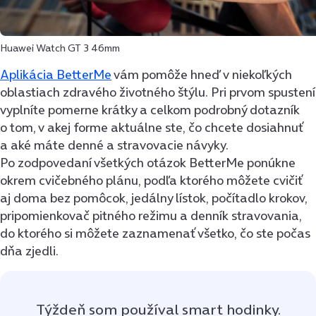
Huawei Watch GT 3 46mm
Aplikácia BetterMe
vám pomôže hneď v niekoľkých
oblastiach zdravého životného štýlu. Pri prvom spustení
vyplníte pomerne krátky a celkom podrobný dotazník
o tom, v akej forme aktuálne ste, čo chcete dosiahnuť
a aké máte denné a stravovacie návyky.
Po zodpovedaní všetkých otázok BetterMe ponúkne
okrem cvičebného plánu, podľa ktorého môžete cvičiť
aj doma bez pomôcok, jedálny lístok, počítadlo krokov,
pripomienkovač pitného režimu a denník stravovania,
do ktorého si môžete zaznamenať všetko, čo ste počas
dňa zjedli.
Týždeň som používal smart hodinky.