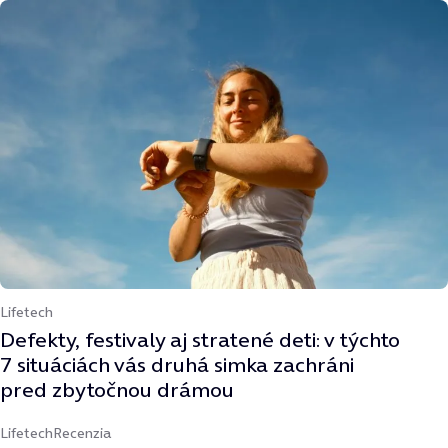
Lifetech
Defekty, festivaly aj stratené deti: v týchto
7 situáciách vás druhá simka zachráni
pred zbytočnou drámou
Lifetech
Recenzia