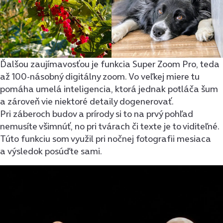
Ďalšou zaujímavosťou je funkcia Super Zoom Pro, teda
až 100-násobný digitálny zoom. Vo veľkej miere tu
pomáha umelá inteligencia, ktorá jednak potláča šum
a zároveň vie niektoré detaily dogenerovať.
Pri záberoch budov a prírody si to na prvý pohľad
nemusíte všimnúť, no pri tvárach či texte je to viditeľné.
Túto funkciu som využil pri nočnej fotografii mesiaca
a výsledok posúďte sami.