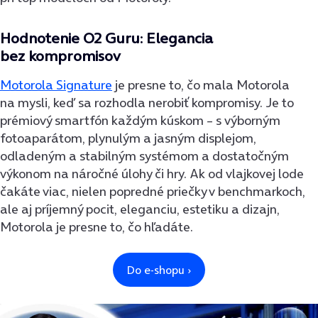
Hodnotenie O2 Guru: Elegancia
bez kompromisov
Motorola Signature
je presne to, čo mala Motorola
na mysli, keď sa rozhodla nerobiť kompromisy. Je to
prémiový smartfón každým kúskom – s výborným
fotoaparátom, plynulým a jasným displejom,
odladeným a stabilným systémom a dostatočným
výkonom na náročné úlohy či hry. Ak od vlajkovej lode
čakáte viac, nielen popredné priečky v benchmarkoch,
ale aj príjemný pocit, eleganciu, estetiku a dizajn,
Motorola je presne to, čo hľadáte.