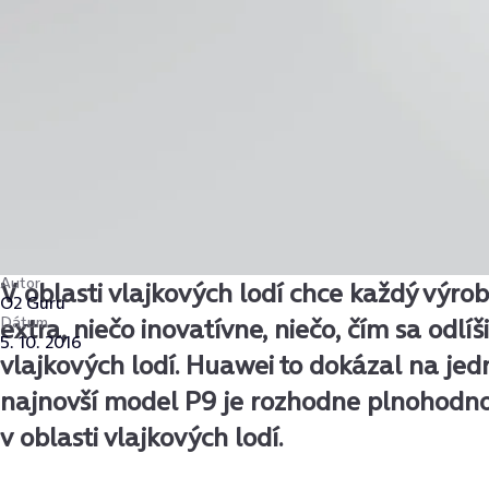
Autor
V oblasti vlajkových lodí chce každý výro
O2 Guru
Dátum
extra, niečo inovatívne, niečo, čím sa odlí
5. 10. 2016
vlajkových lodí. Huawei to dokázal na jed
najnovší model P9 je rozhodne plnohod
v oblasti vlajkových lodí.