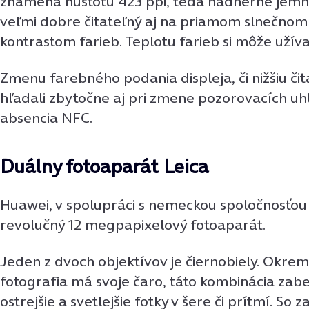
znamená hustotu 423 ppi, teda nádherne jemný d
veľmi dobre čitateľný aj na priamom slnečnom 
kontrastom farieb. Teplotu farieb si môže užíva
Zmenu farebného podania displeja, či nižšiu čit
hľadali zbytočne aj pri zmene pozorovacích uh
absencia NFC.
Duálny fotoaparát Leica
Huawei, v spolupráci s nemeckou spoločnosťou L
revolučný 12 megpapixelový fotoaparát.
Jeden z dvoch objektívov je čiernobiely. Okrem
fotografia má svoje čaro, táto kombinácia zabe
ostrejšie a svetlejšie fotky v šere či prítmí. So