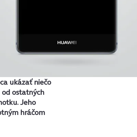
bca ukázať niečo
ši od ostatných
notku. Jeho
notným hráčom