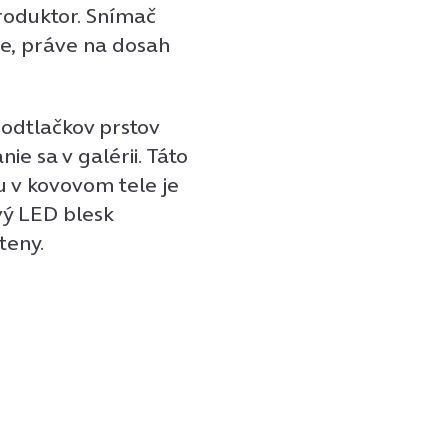
produktor. Snímač
ne, práve na dosah
odtlačkov prstov
ie sa v galérii. Táto
u v kovovom tele je
vý LED blesk
teny.