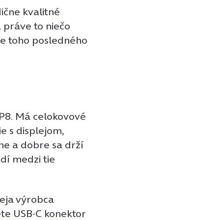
čne kvalitné
a práve to niečo
ane toho posledného
P8. Má celokovové
e s displejom,
e a dobre sa drží
dí medzi tie
leja výrobca
dete USB-C konektor