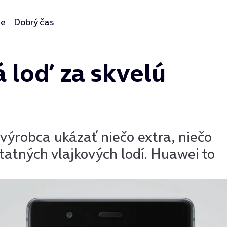
ie
Dobrý čas
 loď za skvelú
 výrobca ukázať niečo extra, niečo
ostatných vlajkových lodí. Huawei to