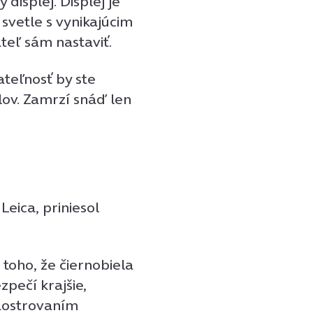
isplej. Displej je
svetle s vynikajúcim
teľ sám nastaviť.
ateľnosť by ste
lov. Zamrzí snáď len
eica, priniesol
 toho, že čiernobiela
zpečí krajšie,
 zaostrovaním