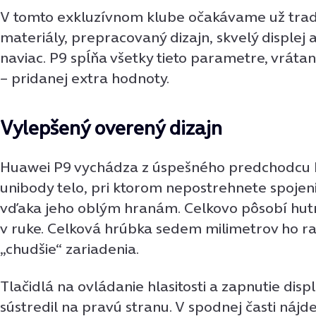
V tomto exkluzívnom klube očakávame už tradi
materiály, prepracovaný dizajn, skvelý displej 
naviac. P9 spĺňa všetky tieto parametre, vrát
– pridanej extra hodnoty.
Vylepšený overený dizajn
Huawei P9 vychádza z úspešného predchodcu 
unibody telo, pri ktorom nepostrehnete spojeni
vďaka jeho oblým hranám. Celkovo pôsobí hutn
v ruke. Celková hrúbka sedem milimetrov ho ra
„chudšie“ zariadenia.
Tlačidlá na ovládanie hlasitosti a zapnutie disp
sústredil na pravú stranu. V spodnej časti náj