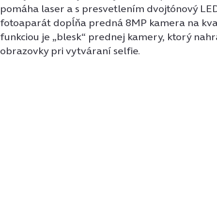
pomáha laser a s presvetlením dvojtónový LED
fotoaparát dopĺňa predná 8MP kamera na kvali
funkciou je „blesk“ prednej kamery, ktorý nahr
obrazovky pri vytváraní selfie.