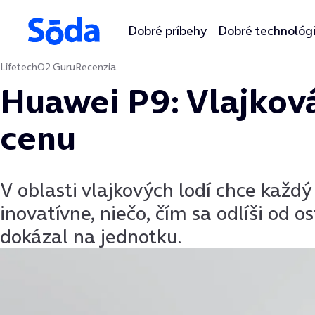
Dobré príbehy
Dobré technológ
Lifetech
O2 Guru
Recenzia
Preskočiť na obsah
Huawei P9: Vlajková
cenu
V oblasti vlajkových lodí chce každý
inovatívne, niečo, čím sa odlíši od 
dokázal na jednotku.