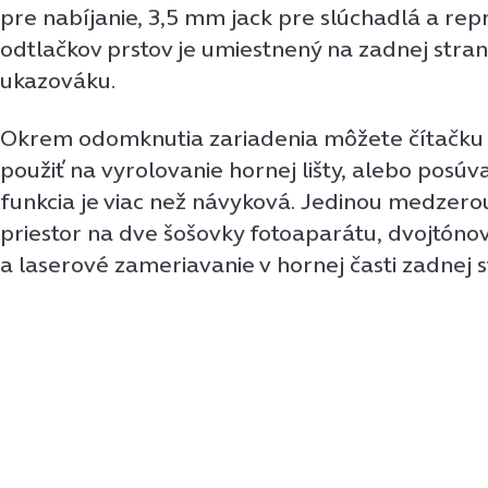
pre nabíjanie, 3,5 mm jack pre slúchadlá a re
odtlačkov prstov je umiestnený na zadnej stra
ukazováku.
Okrem odomknutia zariadenia môžete čítačku 
použiť na vyrolovanie hornej lišty, alebo posúvan
funkcia je viac než návyková. Jedinou medzero
priestor na dve šošovky fotoaparátu, dvojtóno
a laserové zameriavanie v hornej časti zadnej s