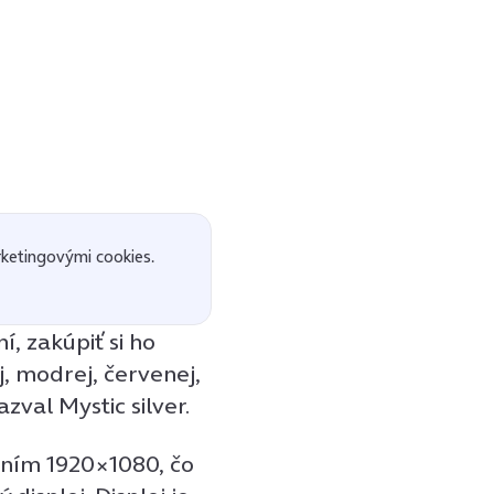
ketingovými cookies.
, zakúpiť si ho
j, modrej, červenej,
zval Mystic silver.
šením 1920×1080, čo