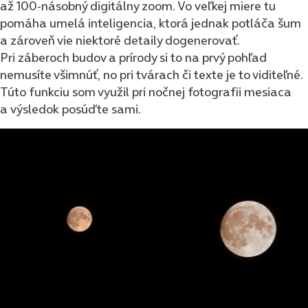
až 100-násobný digitálny zoom. Vo veľkej miere tu
pomáha umelá inteligencia, ktorá jednak potláča šum
a zároveň vie niektoré detaily dogenerovať.
Pri záberoch budov a prírody si to na prvý pohľad
nemusíte všimnúť, no pri tvárach či texte je to viditeľné.
Túto funkciu som využil pri nočnej fotografii mesiaca
a výsledok posúďte sami.