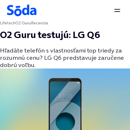
Otvor
Lifetech
O2 Guru
Recenzia
Preskočiť na obsah
O2 Guru testujú: LG Q6
Hľadáte telefón s vlastnosťami top triedy za
rozumnú cenu? LG Q6 predstavuje zaručene
dobrú voľbu.