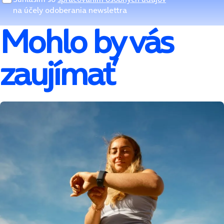
na účely odoberania newslettra
Mohlo by vás
zaujímať