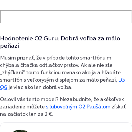
Hodnotenie O2 Guru: Dobrá voľba za málo
peňazí
Musím priznať, že v prípade tohto smartfónu mi
chýbala čítačka odtlačkov prstov. Ak ale nie ste
„zhýčkaní” touto funkciou rovnako ako ja a hľadáte
smartfón s veľkorysým displejom za málo peňazí,
LG
Q6
je viac ako len dobrá voľba.
Oslovil vás tento model? Nezabudnite, že akékoľvek
zariadenie môžete
s ľubovoľným O2 Paušálom
získať
na začiatok len za 2 €.