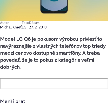
Autor
Foto
Dátum
Michal Kmeť
LG
27. 2. 2018
Model LG Q6 je pokusom výrobcu priviesť to
navýraznejšie z vlastných telefónov top triedy
medzi cenovo dostupné smartfóny. A treba
povedať, že je to pokus z kategórie veľmi
dobrých.
Menší brat