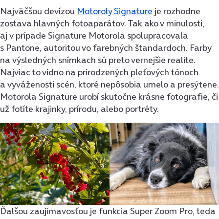
Najväčšou devízou
Motoroly Signature
je rozhodne
zostava hlavných fotoaparátov. Tak ako v minulosti,
aj v prípade Signature Motorola spolupracovala
s Pantone, autoritou vo farebných štandardoch. Farby
na výsledných snímkach sú preto vernejšie realite.
Najviac to vidno na prirodzených pleťových tónoch
a vyváženosti scén, ktoré nepôsobia umelo a presýtene.
Motorola Signature urobí skutočne krásne fotografie, či
už fotíte krajinky, prírodu, alebo portréty.
Ďalšou zaujímavosťou je funkcia Super Zoom Pro, teda