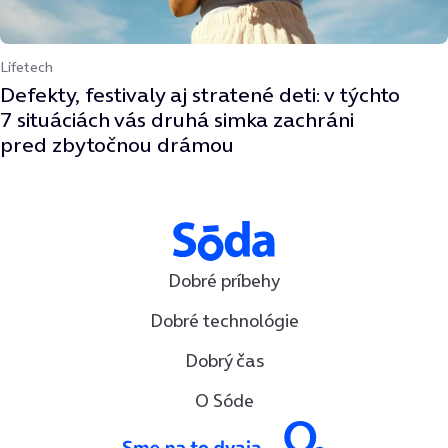
Lifetech
Defekty, festivaly aj stratené deti: v týchto
7 situáciách vás druhá simka zachráni
pred zbytočnou drámou
Dobré príbehy
Dobré technológie
Dobrý čas
O Sóde