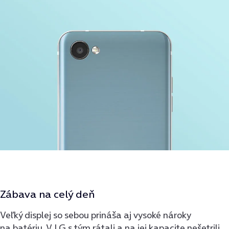
Zábava na celý deň
Veľký displej so sebou prináša aj vysoké nároky
na batériu. V LG s tým rátali a na jej kapacite nešetrili.