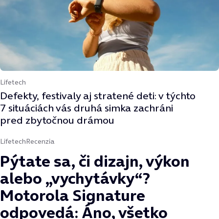
Lifetech
Defekty, festivaly aj stratené deti: v týchto
7 situáciách vás druhá simka zachráni
pred zbytočnou drámou
Lifetech
Recenzia
Pýtate sa, či dizajn, výkon
alebo „vychytávky“?
Motorola Signature
odpovedá: Áno, všetko