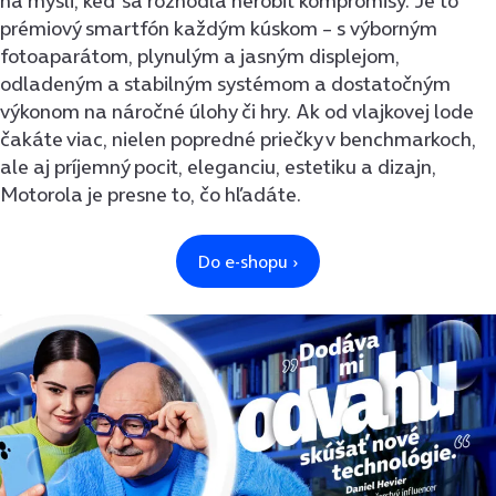
na mysli, keď sa rozhodla nerobiť kompromisy. Je to
prémiový smartfón každým kúskom – s výborným
fotoaparátom, plynulým a jasným displejom,
odladeným a stabilným systémom a dostatočným
výkonom na náročné úlohy či hry. Ak od vlajkovej lode
čakáte viac, nielen popredné priečky v benchmarkoch,
ale aj príjemný pocit, eleganciu, estetiku a dizajn,
Motorola je presne to, čo hľadáte.