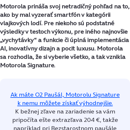
Motorola prináša svoj netradičný pohľad na to,
ako by mal vyzerať smartfón v kategórii
vlajkových lodí. Pre niekoho sú podstatné
výsledky v testoch výkonu, pre iného najnovšie
„vychytávky“ a funkcie či úplná implementácia
AI, inovatívny dizajn a pocit luxusu. Motorola
sa rozhodla, že si vyberie všetko, a tak vznikla
Motorola Signature.
Ak máte O2 Paušál, Motorolu Signature
k nemu môžete získať výhodnejšie.
K bežnej zľave na zariadenie sa vám
pripočíta ešte extrazľava 204 €, takže
napríklad pri Bezstarostnom paušále