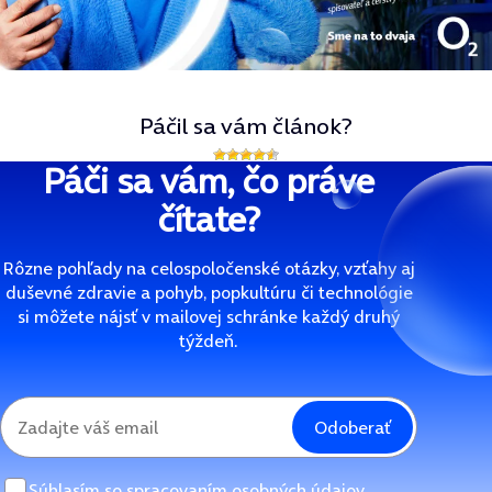
Páčil sa vám článok?
Páči sa vám, čo práve
čítate?
Rôzne pohľady na celospoločenské otázky, vzťahy aj
duševné zdravie a pohyb, popkultúru či technológie
si môžete nájsť v mailovej schránke každý druhý
týždeň.
Odoberať
Súhlasím so
spracovaním osobných údajov