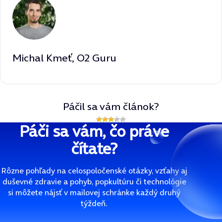
Michal Kmeť, O2 Guru
Páčil sa vám článok?
Páči sa vám, čo práve
čítate?
Rôzne pohľady na celospoločenské otázky, vzťahy aj
duševné zdravie a pohyb, popkultúru či technológie
si môžete nájsť v mailovej schránke každý druhý
týždeň.