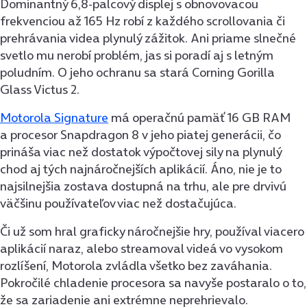
Dominantný 6,8-palcový displej s obnovovacou
frekvenciou až 165 Hz robí z každého scrollovania či
prehrávania videa plynulý zážitok. Ani priame slnečné
svetlo mu nerobí problém, jas si poradí aj s letným
poludním. O jeho ochranu sa stará Corning Gorilla
Glass Victus 2.
Motorola Signature
má operačnú pamäť 16 GB RAM
a procesor Snapdragon 8 v jeho piatej generácii, čo
prináša viac než dostatok výpočtovej sily na plynulý
chod aj tých najnáročnejších aplikácií. Áno, nie je to
najsilnejšia zostava dostupná na trhu, ale pre drvivú
väčšinu používateľov viac než dostačujúca.
Či už som hral graficky náročnejšie hry, používal viacero
aplikácií naraz, alebo streamoval videá vo vysokom
rozlíšení, Motorola zvládla všetko bez zaváhania.
Pokročilé chladenie procesora sa navyše postaralo o to,
že sa zariadenie ani extrémne neprehrievalo.