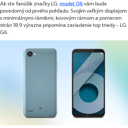
Ak ste fanúšik značky LG,
model Q6
vám bude
povedomý od prvého pohľadu. Svojím veľkým displejom
s minimálnymi rámikmi, kovovým rámom a pomerom
strán 18:9 výrazne pripomína zariadenie top triedy – LG
G6.