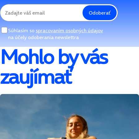
Odoberať
Súhlasím so
spracovaním osobných údajov
na účely odoberania newslettra
Mohlo by vás
zaujímať