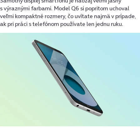
Samotný displej smartfónu je naozaj veľmi jasný
s výraznými farbami. Model Q6 si popritom uchoval
veľmi kompaktné rozmery, čo uvítate najmä v prípade,
ak pri práci s telefónom používate len jednu ruku.