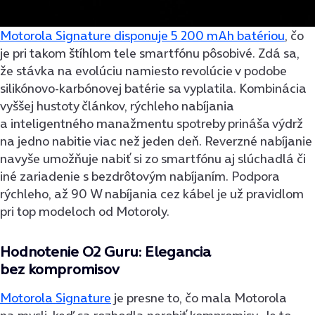
Motorola Signature disponuje 5 200 mAh batériou
, čo
je pri takom štíhlom tele smartfónu pôsobivé. Zdá sa,
že stávka na evolúciu namiesto revolúcie v podobe
silikónovo-karbónovej batérie sa vyplatila. Kombinácia
vyššej hustoty článkov, rýchleho nabíjania
a inteligentného manažmentu spotreby prináša výdrž
na jedno nabitie viac než jeden deň. Reverzné nabíjanie
navyše umožňuje nabiť si zo smartfónu aj slúchadlá či
iné zariadenie s bezdrôtovým nabíjaním. Podpora
rýchleho, až 90 W nabíjania cez kábel je už pravidlom
pri top modeloch od Motoroly.
Hodnotenie O2 Guru: Elegancia
bez kompromisov
Motorola Signature
je presne to, čo mala Motorola