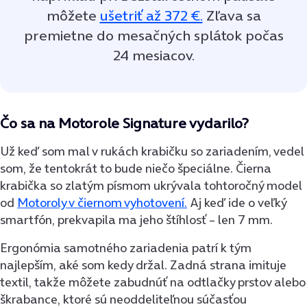
môžete
ušetriť až 372 €.
Zľava sa
premietne do mesačných splátok počas
24 mesiacov.
Čo sa na Motorole Signature vydarilo?
Už keď som mal v rukách krabičku so zariadením, vedel
som, že tentokrát to bude niečo špeciálne. Čierna
krabička so zlatým písmom ukrývala tohtoročný model
od
Motoroly v čiernom vyhotovení.
Aj keď ide o veľký
smartfón, prekvapila ma jeho štíhlosť – len 7 mm.
Ergonómia samotného zariadenia patrí k tým
najlepším, aké som kedy držal. Zadná strana imituje
textil, takže môžete zabudnúť na odtlačky prstov alebo
škrabance, ktoré sú neoddeliteľnou súčasťou