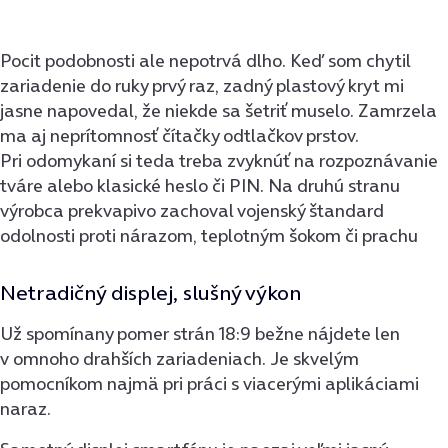
Pocit podobnosti ale nepotrvá dlho. Keď som chytil
zariadenie do ruky prvý raz, zadný plastový kryt mi
jasne napovedal, že niekde sa šetriť muselo. Zamrzela
ma aj neprítomnosť čítačky odtlačkov prstov.
Pri odomykaní si teda treba zvyknúť na rozpoznávanie
tváre alebo klasické heslo či PIN. Na druhú stranu
výrobca prekvapivo zachoval vojenský štandard
odolnosti proti nárazom, teplotným šokom či prachu
Netradičný displej, slušný výkon
Už spomínany pomer strán 18:9 bežne nájdete len
v omnoho drahších zariadeniach. Je skvelým
pomocníkom najmä pri práci s viacerými aplikáciami
naraz.