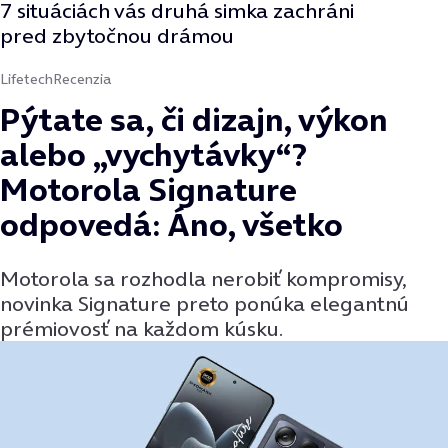
7 situáciách vás druhá simka zachráni
pred zbytočnou drámou
Lifetech
Recenzia
Pýtate sa, či dizajn, výkon
alebo „vychytávky“?
Motorola Signature
odpovedá: Áno, všetko
Motorola sa rozhodla nerobiť kompromisy,
novinka Signature preto ponúka elegantnú
prémiovosť na každom kúsku.