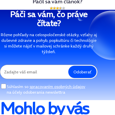
Páčil sa vám článok?
Páči sa vám, čo práve
čítate?
Rôzne pohľady na celospoločenské otázky, vzťahy aj
duševné zdravie a pohyb, popkultúru či technológie
si môžete nájsť v mailovej schránke každý druhý
týždeň.
Odoberať
Súhlasím so
spracovaním osobných údajov
na účely odoberania newslettra
Mohlo by vás