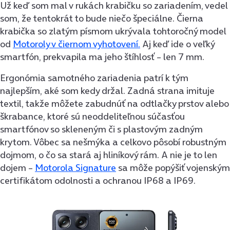
Už keď som mal v rukách krabičku so zariadením, vedel
som, že tentokrát to bude niečo špeciálne. Čierna
krabička so zlatým písmom ukrývala tohtoročný model
od
Motoroly v čiernom vyhotovení.
Aj keď ide o veľký
smartfón, prekvapila ma jeho štíhlosť – len 7 mm.
Ergonómia samotného zariadenia patrí k tým
najlepším, aké som kedy držal. Zadná strana imituje
textil, takže môžete zabudnúť na odtlačky prstov alebo
škrabance, ktoré sú neoddeliteľnou súčasťou
smartfónov so skleneným či s plastovým zadným
krytom. Vôbec sa nešmýka a celkovo pôsobí robustným
dojmom, o čo sa stará aj hliníkový rám. A nie je to len
dojem –
Motorola Signature
sa môže popýšiť vojenským
certifikátom odolnosti a ochranou IP68 a IP69.