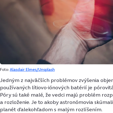
Foto:
Alasdair Elmes/Unsplash
Jedným z najväčších problémov zvýšenia objem
používaných lítiovo-iónových batérií je pórovit
Póry sú také malé, že vedci majú problém rozp
a rozloženie. Je to akoby astronómovia skúmali 
planét ďalekohľadom s malým rozlíšením.