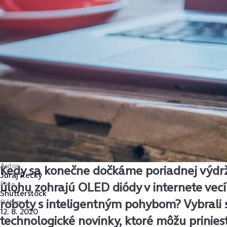
Autor
Kedy sa konečne dočkáme poriadnej výdrž
Juraj Recký
Foto
úlohu zohrajú OLED diódy v internete vec
Shutterstock
roboty s inteligentným pohybom? Vybrali 
Dátum
12. 8. 2020
technologické novinky, ktoré môžu prinies