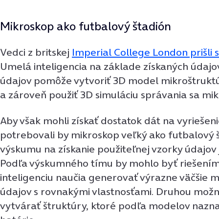
Mikroskop ako futbalový štadión
Vedci z britskej
Imperial College London prišli
Umelá inteligencia na základe získaných údajo
údajov pomôže vytvoriť 3D model mikroštrukt
a zároveň použiť 3D simuláciu správania sa mik
Aby však mohli získať dostatok dát na vyriešen
potrebovali by mikroskop veľký ako futbalový 
výskumu na získanie použiteľnej vzorky údajov j
Podľa výskumného tímu by mohlo byť riešením
inteligenciu naučia generovať výrazne väčšie
údajov s rovnakými vlastnosťami. Druhou mož
vytvárať štruktúry, ktoré podľa modelov nazna