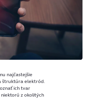
u najčastejšie
á štruktúra elektród.
oznať ich tvar
niektorú z okolitých