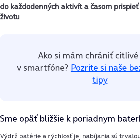
do každodenných aktivít a časom prispie
životu
Ako si mám chrániť citlivé
v smartfóne?
Pozrite si naše b
tipy
Sme opäť bližšie k poriadnym bate
Výdrž batérie a rýchlosť jej nabíjania sú trval