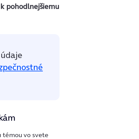
ť k pohodlnejšiemu
 údaje
ezpečnostné
rkám
ou témou vo svete