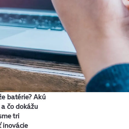
e batérie? Akú
í a čo dokážu
sme tri
ť inovácie