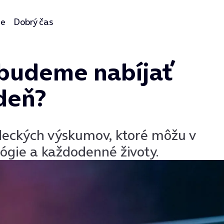
ie
Dobrý čas
 budeme nabíjať
deň?
edeckých výskumov, ktoré môžu v
ógie a každodenné životy.