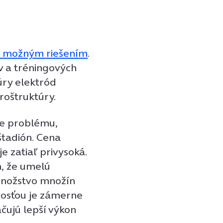
 s možným riešením
.
v a tréningových
úry elektród
roštruktúry.
ie problému,
štadión. Cena
e zatiaľ privysoká.
, že umelú
 množstvo množín
nosťou je zámerne
čujú lepší výkon