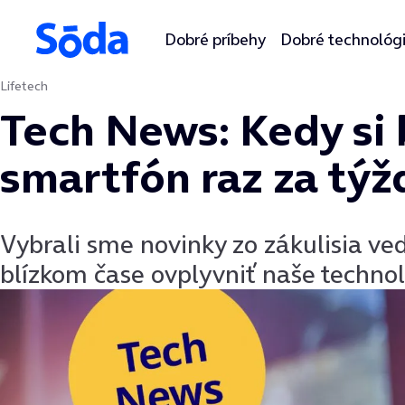
Dobré príbehy
Dobré technológ
Lifetech
Preskočiť na obsah
Tech News: Kedy si
smartfón raz za týž
Vybrali sme novinky zo zákulisia v
blízkom čase ovplyvniť naše technol