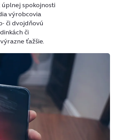
 úplnej spokojnosti
dia výrobcovia
o- či dvojdňovú
dinkách či
výrazne ťažšie.