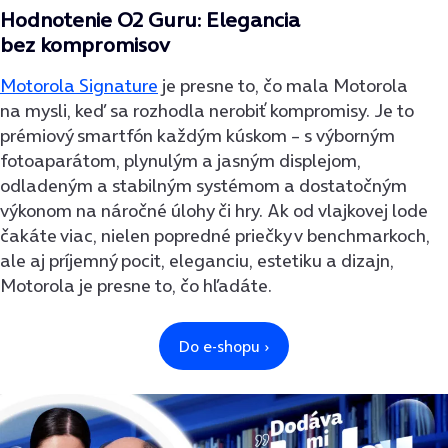
Hodnotenie O2 Guru: Elegancia
bez kompromisov
Motorola Signature
je presne to, čo mala Motorola
na mysli, keď sa rozhodla nerobiť kompromisy. Je to
prémiový smartfón každým kúskom – s výborným
fotoaparátom, plynulým a jasným displejom,
odladeným a stabilným systémom a dostatočným
výkonom na náročné úlohy či hry. Ak od vlajkovej lode
čakáte viac, nielen popredné priečky v benchmarkoch,
ale aj príjemný pocit, eleganciu, estetiku a dizajn,
Motorola je presne to, čo hľadáte.