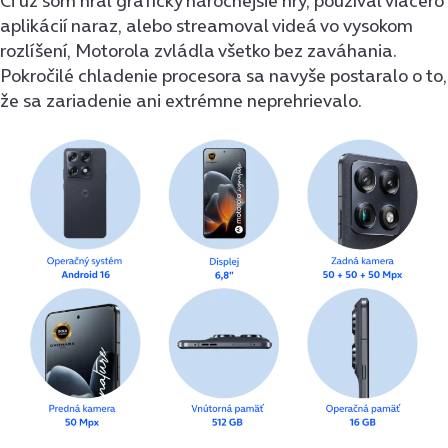
Či už som hral graficky náročnejšie hry, používal viacero
aplikácií naraz, alebo streamoval videá vo vysokom
rozlíšení, Motorola zvládla všetko bez zaváhania.
Pokročilé chladenie procesora sa navyše postaralo o to,
že sa zariadenie ani extrémne neprehrievalo.