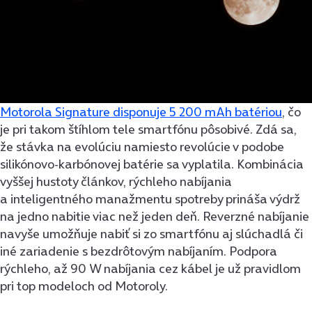
Motorola Signature disponuje 5 200 mAh batériou
, čo
je pri takom štíhlom tele smartfónu pôsobivé. Zdá sa,
že stávka na evolúciu namiesto revolúcie v podobe
silikónovo-karbónovej batérie sa vyplatila. Kombinácia
vyššej hustoty článkov, rýchleho nabíjania
a inteligentného manažmentu spotreby prináša výdrž
na jedno nabitie viac než jeden deň. Reverzné nabíjanie
navyše umožňuje nabiť si zo smartfónu aj slúchadlá či
iné zariadenie s bezdrôtovým nabíjaním. Podpora
rýchleho, až 90 W nabíjania cez kábel je už pravidlom
pri top modeloch od Motoroly.