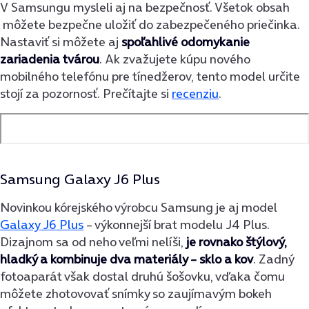
V Samsungu mysleli aj na bezpečnosť. Všetok obsah
môžete bezpečne uložiť do zabezpečeného priečinka.
Nastaviť si môžete aj
spoľahlivé odomykanie
zariadenia tvárou
. Ak zvažujete kúpu nového
mobilného telefónu pre tínedžerov, tento model určite
stojí za pozornosť. Prečítajte si
recenziu
.
Samsung Galaxy J6 Plus
Novinkou kórejského výrobcu Samsung je aj model
Galaxy J6 Plus
– výkonnejší brat modelu J4 Plus.
Dizajnom sa od neho veľmi nelíši,
je rovnako štýlový,
hladký a kombinuje dva materiály – sklo a kov
. Zadný
fotoaparát však dostal druhú šošovku, vďaka čomu
môžete zhotovovať snímky so zaujímavým bokeh