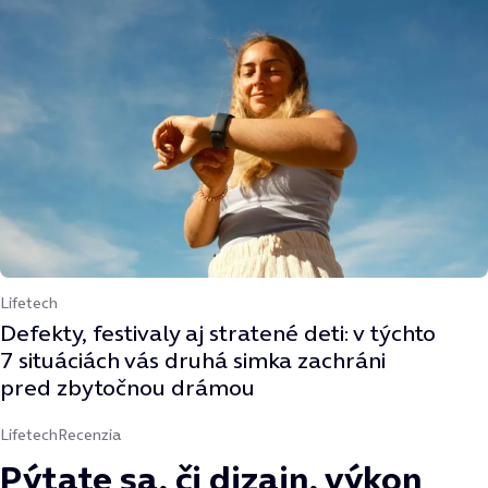
Lifetech
Defekty, festivaly aj stratené deti: v týchto
7 situáciách vás druhá simka zachráni
pred zbytočnou drámou
Lifetech
Recenzia
Pýtate sa, či dizajn, výkon