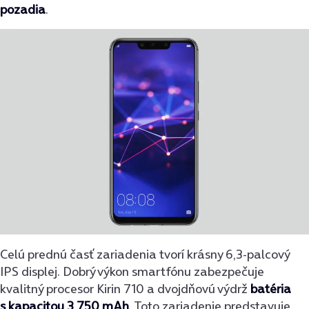
pozadia
.
Celú prednú časť zariadenia tvorí krásny 6,3-palcový
IPS displej. Dobrý výkon smartfónu zabezpečuje
kvalitný procesor Kirin 710 a dvojdňovú výdrž
batéria
s kapacitou 3 750 mAh
. Toto zariadenie predstavuje