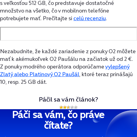
s veľkosťou 512 GB, čo predstavuje dostatočné
množstvo na všetko, čo v mobilnom telefóne
potrebujete mať. Prečítajte si
celú recenziu
.
Nezabudnite, že každé zariadenie z ponuky O2 môžete
mať k akémukoľvek O2 Paušálu na začiatok už od 2 €.
Z ponuky modrého operátora odporúčame
vylepšený
Zlatý alebo Platinový O2 Paušál
, ktoré teraz prinášajú
10, resp. 25 GB dát.
Páčil sa vám článok?
Páči sa vám, čo práve
čítate?