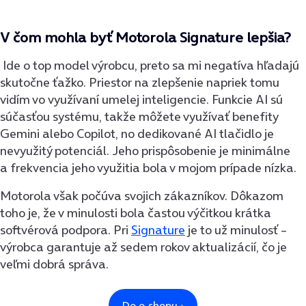
V čom mohla byť Motorola Signature lepšia?
Ide o top model výrobcu, preto sa mi negatíva hľadajú
skutočne ťažko. Priestor na zlepšenie napriek tomu
vidím vo využívaní umelej inteligencie. Funkcie AI sú
súčasťou systému, takže môžete využívať benefity
Gemini alebo Copilot, no dedikované AI tlačidlo je
nevyužitý potenciál. Jeho prispôsobenie je minimálne
a frekvencia jeho využitia bola v mojom prípade nízka.
Motorola však počúva svojich zákazníkov. Dôkazom
toho je, že v minulosti bola častou výčitkou krátka
softvérová podpora. Pri
Signature
je to už minulosť –
výrobca garantuje až sedem rokov aktualizácií, čo je
veľmi dobrá správa.