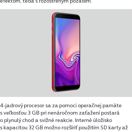
efektom, teda s rozostreným pozadím.
4-jadrový procesor sa za pomoci operačnej pamäte
s veľkosťou 3 GB pri nenáročnom zaťažení postará
o plynulý chod a svižné reakcie. Interné úložisko
s kapacitou 32 GB možno rozšíriť použitím SD karty až