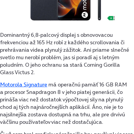
Dominantný 6,8-palcový displej s obnovovacou
frekvenciou až 165 Hz robí z každého scrollovania či
prehrávania videa plynulý zážitok. Ani priame slnečné
svetlo mu nerobí problém, jas si poradí aj s letným
poludním. O jeho ochranu sa stará Corning Gorilla
Glass Victus 2.
Motorola Signature
má operačnú pamäť 16 GB RAM
a procesor Snapdragon 8 v jeho piatej generácii, čo
prináša viac než dostatok výpočtovej sily na plynulý
chod aj tých najnáročnejších aplikácií. Áno, nie je to
najsilnejšia zostava dostupná na trhu, ale pre drvivú
väčšinu používateľov viac než dostačujúca.