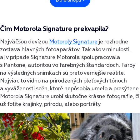
Čím Motorola Signature prekvapila?
Najväčšou devízou
Motoroly Signature
je rozhodne
zostava hlavných fotoaparátov. Tak ako v minulosti,
aj v prípade Signature Motorola spolupracovala
s Pantone, autoritou vo farebných štandardoch. Farby
na výsledných snímkach sú preto vernejšie realite.
Najviac to vidno na prirodzených pleťových tónoch
a vyváženosti scén, ktoré nepôsobia umelo a presýtene.
Motorola Signature urobí skutočne krásne fotografie, či
už fotíte krajinky, prírodu, alebo portréty.