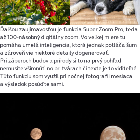
Ďalšou zaujímavosťou je funkcia Super Zoom Pro, teda
až 100-násobný digitálny zoom. Vo veľkej miere tu
pomáha umelá inteligencia, ktorá jednak potláča šum
a zároveň vie niektoré detaily dogenerovať.
Pri záberoch budov a prírody si to na prvý pohľad
nemusíte všimnúť, no pri tvárach či texte je to viditeľné.
Túto funkciu som využil pri nočnej fotografii mesiaca
a výsledok posúďte sami.