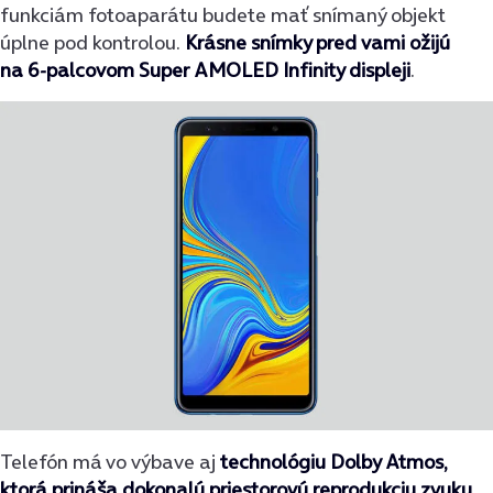
funkciám fotoaparátu budete mať snímaný objekt
úplne pod kontrolou.
Krásne
snímky pred vami ožijú
na 6-palcovom Super AMOLED Infinity displeji
.
Telefón má vo výbave aj
technológiu Dolby Atmos,
ktorá prináša dokonalú priestorovú reprodukciu zvuku
.