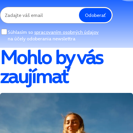
Odoberať
Súhlasím so
spracovaním osobných údajov
na účely odoberania newslettra
Mohlo by vás
zaujímať