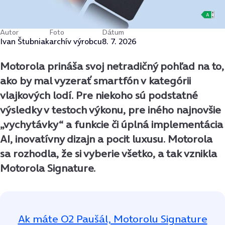
Autor
Foto
Dátum
Ivan Štubniak
archív výrobcu
8. 7. 2026
Motorola prináša svoj netradičný pohľad na to,
ako by mal vyzerať smartfón v kategórii
vlajkových lodí. Pre niekoho sú podstatné
výsledky v testoch výkonu, pre iného najnovšie
„vychytávky“ a funkcie či úplná implementácia
AI, inovatívny dizajn a pocit luxusu. Motorola
sa rozhodla, že si vyberie všetko, a tak vznikla
Motorola Signature.
Ak máte O2 Paušál, Motorolu Signature