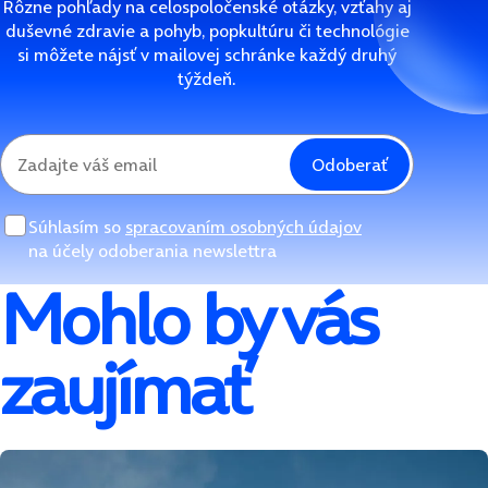
Rôzne pohľady na celospoločenské otázky, vzťahy aj
duševné zdravie a pohyb, popkultúru či technológie
si môžete nájsť v mailovej schránke každý druhý
týždeň.
Odoberať
Súhlasím so
spracovaním osobných údajov
na účely odoberania newslettra
Mohlo by vás
zaujímať