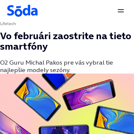
Otvor
Lifetech
Preskočiť na obsah
Vo februári zaostrite na tieto
smartfóny
O2 Guru Michal Pakos pre vás vybral tie
najlepšie modely sezóny.