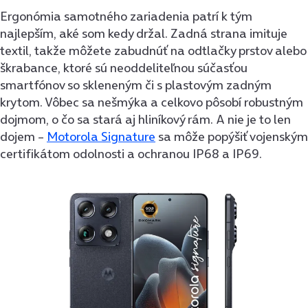
Ergonómia samotného zariadenia patrí k tým
najlepším, aké som kedy držal. Zadná strana imituje
textil, takže môžete zabudnúť na odtlačky prstov alebo
škrabance, ktoré sú neoddeliteľnou súčasťou
smartfónov so skleneným či s plastovým zadným
krytom. Vôbec sa nešmýka a celkovo pôsobí robustným
dojmom, o čo sa stará aj hliníkový rám. A nie je to len
dojem –
Motorola Signature
sa môže popýšiť vojenským
certifikátom odolnosti a ochranou IP68 a IP69.