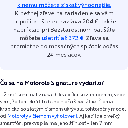
k nemu môžete získať výhodnejšie.
K bežnej zľave na zariadenie sa vám
pripočíta ešte extrazľava 204 €, takže
napríklad pri Bezstarostnom paušále
môžete
ušetriť až 372 €.
Zľava sa
premietne do mesačných splátok počas
24 mesiacov.
Čo sa na Motorole Signature vydarilo?
Už keď som mal v rukách krabičku so zariadením, vedel
som, že tentokrát to bude niečo špeciálne. Čierna
krabička so zlatým písmom ukrývala tohtoročný model
od
Motoroly v čiernom vyhotovení.
Aj keď ide o veľký
smartfón, prekvapila ma jeho štíhlosť – len 7 mm.