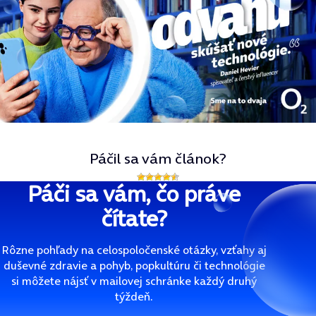
Páčil sa vám článok?
Páči sa vám, čo práve
čítate?
Rôzne pohľady na celospoločenské otázky, vzťahy aj
duševné zdravie a pohyb, popkultúru či technológie
si môžete nájsť v mailovej schránke každý druhý
týždeň.