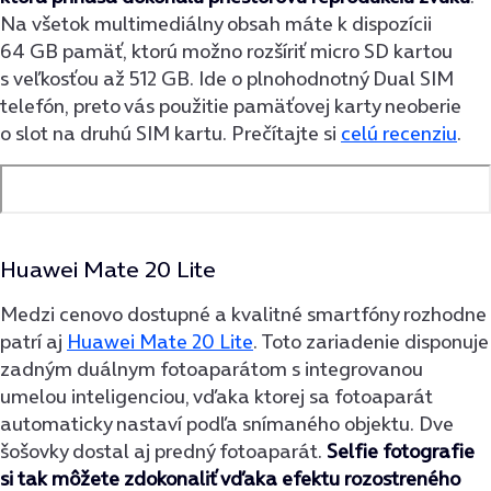
Na všetok multimediálny obsah máte k dispozícii
64 GB pamäť, ktorú možno rozšíriť micro SD kartou
s veľkosťou až 512 GB. Ide o plnohodnotný Dual SIM
telefón, preto vás použitie pamäťovej karty neoberie
o slot na druhú SIM kartu. Prečítajte si
celú recenziu
.
Huawei Mate 20 Lite
Medzi cenovo dostupné a kvalitné smartfóny rozhodne
patrí aj
Huawei Mate 20 Lite
. Toto zariadenie disponuje
zadným duálnym fotoaparátom s integrovanou
umelou inteligenciou, vďaka ktorej sa fotoaparát
automaticky nastaví podľa snímaného objektu. Dve
šošovky dostal aj predný fotoaparát.
Selfie fotografie
si tak môžete zdokonaliť vďaka efektu rozostreného