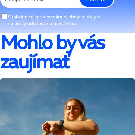
Súhlasím so
spracovaním osobných údajov
na účely odoberania newslettra
Mohlo by vás
zaujímať