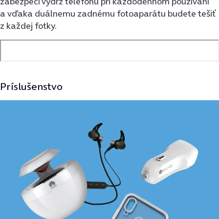
zabezpečí výdrž telefónu pri každodennom používaní
a vďaka duálnemu zadnému fotoaparátu budete tešiť
z každej fotky.
Príslušenstvo