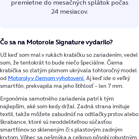
premietne do mesačných splátok počas
24 mesiacov.
Čo sa na Motorole Signature vydarilo?
Už keď som mal v rukách krabičku so zariadením, vedel
som, že tentokrát to bude niečo špeciálne. Čierna
krabička so zlatým písmom ukrývala tohtoročný model
od
Motoroly v čiernom vyhotovení.
Aj keď ide o veľký
smartfón, prekvapila ma jeho štíhlosť – len 7 mm.
Ergonómia samotného zariadenia patrí k tým
najlepším, aké som kedy držal. Zadná strana imituje
textil, takže môžete zabudnúť na odtlačky prstov alebo
škrabance, ktoré sú neoddeliteľnou súčasťou
smartfónov so skleneným či s plastovým zadným
krytom. Vôbec sa nešmýka a celkovo pôsobí robustným