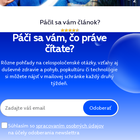
Páčil sa vám článok?
Páči sa vám, čo práve
čítate?
Rôzne pohľady na celospoločenské otázky, vzťahy aj
duševné zdravie a pohyb, popkultúru či technológie
si môžete nájsť v mailovej schránke každý druhý
týždeň.
Odoberať
Súhlasím so
spracovaním osobných údajov
na účely odoberania newslettra