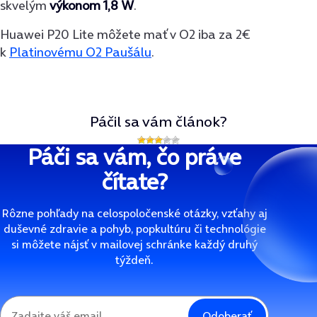
skvelým
výkonom 1,8 W
.
Huawei P20 Lite môžete mať v O2 iba za 2€
k
Platinovému O2 Paušálu
.
Páčil sa vám článok?
Páči sa vám, čo práve
čítate?
Rôzne pohľady na celospoločenské otázky, vzťahy aj
duševné zdravie a pohyb, popkultúru či technológie
si môžete nájsť v mailovej schránke každý druhý
týždeň.
Odoberať