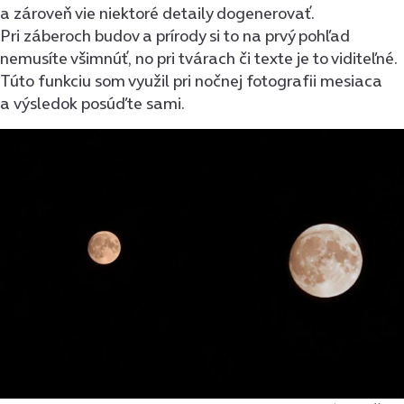
a zároveň vie niektoré detaily dogenerovať.
Pri záberoch budov a prírody si to na prvý pohľad
nemusíte všimnúť, no pri tvárach či texte je to viditeľné.
Túto funkciu som využil pri nočnej fotografii mesiaca
a výsledok posúďte sami.