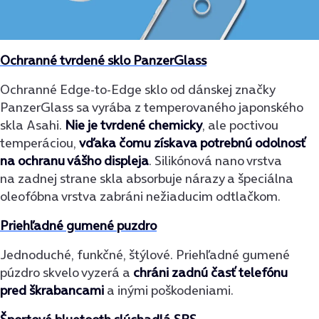
Ochranné tvrdené sklo PanzerGlass
Ochranné Edge-to-Edge sklo od dánskej značky
PanzerGlass sa vyrába z temperovaného japonského
skla Asahi.
Nie je tvrdené chemicky
, ale poctivou
temperáciou,
vďaka čomu získava potrebnú odolnosť
na ochranu vášho displeja
. Silikónová nano vrstva
na zadnej strane skla absorbuje nárazy a špeciálna
oleofóbna vrstva zabráni nežiaducim odtlačkom.
Priehľadné gumené puzdro
Jednoduché, funkčné, štýlové. Priehľadné gumené
púzdro skvelo vyzerá a
chráni zadnú časť telefónu
pred škrabancami
a inými poškodeniami.