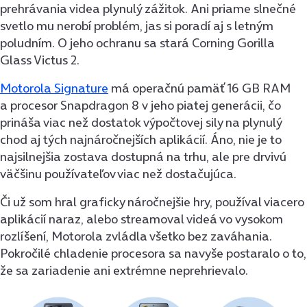
prehrávania videa plynulý zážitok. Ani priame slnečné
svetlo mu nerobí problém, jas si poradí aj s letným
poludním. O jeho ochranu sa stará Corning Gorilla
Glass Victus 2.
Motorola Signature
má operačnú pamäť 16 GB RAM
a procesor Snapdragon 8 v jeho piatej generácii, čo
prináša viac než dostatok výpočtovej sily na plynulý
chod aj tých najnáročnejších aplikácií. Áno, nie je to
najsilnejšia zostava dostupná na trhu, ale pre drvivú
väčšinu používateľov viac než dostačujúca.
Či už som hral graficky náročnejšie hry, používal viacero
aplikácií naraz, alebo streamoval videá vo vysokom
rozlíšení, Motorola zvládla všetko bez zaváhania.
Pokročilé chladenie procesora sa navyše postaralo o to,
že sa zariadenie ani extrémne neprehrievalo.