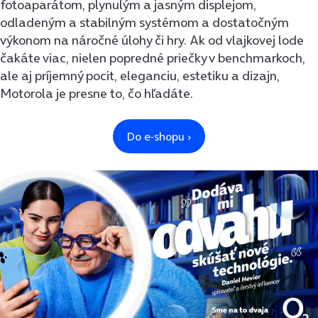
fotoaparátom, plynulým a jasným displejom,
odladeným a stabilným systémom a dostatočným
výkonom na náročné úlohy či hry. Ak od vlajkovej lode
čakáte viac, nielen popredné priečky v benchmarkoch,
ale aj príjemný pocit, eleganciu, estetiku a dizajn,
Motorola je presne to, čo hľadáte.