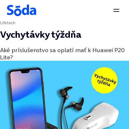
Otvor
Lifetech
Preskočiť na obsah
Vychytávky týždňa
Aké príslušenstvo sa oplatí mať k Huawei P20
Lite?