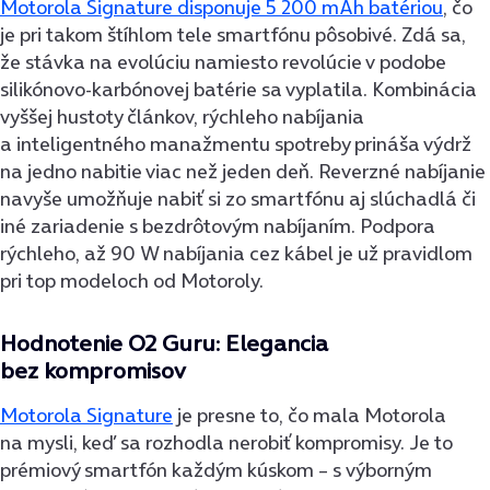
Motorola Signature disponuje 5 200 mAh batériou
, čo
je pri takom štíhlom tele smartfónu pôsobivé. Zdá sa,
že stávka na evolúciu namiesto revolúcie v podobe
silikónovo-karbónovej batérie sa vyplatila. Kombinácia
vyššej hustoty článkov, rýchleho nabíjania
a inteligentného manažmentu spotreby prináša výdrž
na jedno nabitie viac než jeden deň. Reverzné nabíjanie
navyše umožňuje nabiť si zo smartfónu aj slúchadlá či
iné zariadenie s bezdrôtovým nabíjaním. Podpora
rýchleho, až 90 W nabíjania cez kábel je už pravidlom
pri top modeloch od Motoroly.
Hodnotenie O2 Guru: Elegancia
bez kompromisov
Motorola Signature
je presne to, čo mala Motorola
na mysli, keď sa rozhodla nerobiť kompromisy. Je to
prémiový smartfón každým kúskom – s výborným