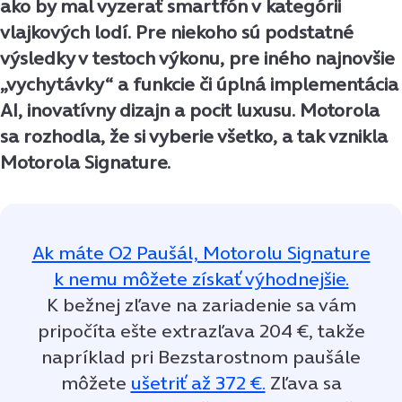
ako by mal vyzerať smartfón v kategórii
vlajkových lodí. Pre niekoho sú podstatné
výsledky v testoch výkonu, pre iného najnovšie
„vychytávky“ a funkcie či úplná implementácia
AI, inovatívny dizajn a pocit luxusu. Motorola
sa rozhodla, že si vyberie všetko, a tak vznikla
Motorola Signature.
Ak máte O2 Paušál, Motorolu Signature
k nemu môžete získať výhodnejšie.
K bežnej zľave na zariadenie sa vám
pripočíta ešte extrazľava 204 €, takže
napríklad pri Bezstarostnom paušále
môžete
ušetriť až 372 €.
Zľava sa