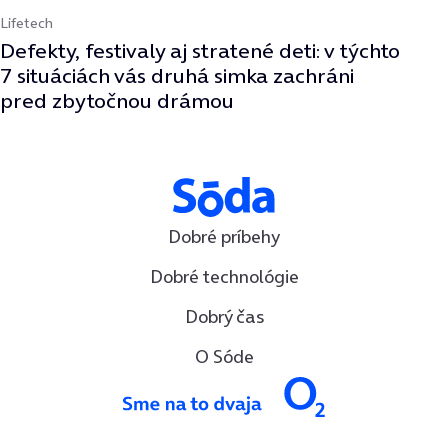
Lifetech
Defekty, festivaly aj stratené deti: v týchto
7 situáciách vás druhá simka zachráni
pred zbytočnou drámou
Dobré príbehy
Dobré technológie
Dobrý čas
O Sóde