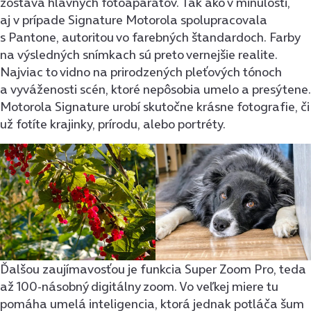
zostava hlavných fotoaparátov. Tak ako v minulosti,
aj v prípade Signature Motorola spolupracovala
s Pantone, autoritou vo farebných štandardoch. Farby
na výsledných snímkach sú preto vernejšie realite.
Najviac to vidno na prirodzených pleťových tónoch
a vyváženosti scén, ktoré nepôsobia umelo a presýtene.
Motorola Signature urobí skutočne krásne fotografie, či
už fotíte krajinky, prírodu, alebo portréty.
Ďalšou zaujímavosťou je funkcia Super Zoom Pro, teda
až 100-násobný digitálny zoom. Vo veľkej miere tu
pomáha umelá inteligencia, ktorá jednak potláča šum