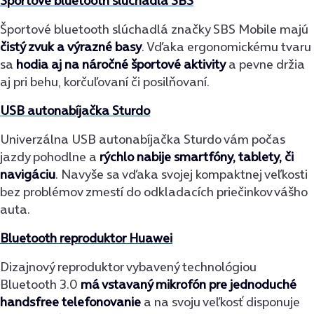
Športové bluetooth slúchadlá SBS
Športové bluetooth slúchadlá značky SBS Mobile majú
čistý zvuk a výrazné basy
. Vďaka ergonomickému tvaru
sa
hodia aj na náročné športové aktivity
a pevne držia
aj pri behu, korčuľovaní či posilňovaní.
USB autonabíjačka Sturdo
Univerzálna USB autonabíjačka Sturdo vám počas
jazdy pohodlne a
rýchlo nabije smartfóny, tablety, či
navigáciu
. Navyše sa vďaka svojej kompaktnej veľkosti
bez problémov zmestí do odkladacích priečinkov vášho
auta.
Bluetooth reproduktor Huawei
Dizajnový reproduktor vybavený technológiou
Bluetooth 3.0
má vstavaný mikrofón pre jednoduché
handsfree telefonovanie
a na svoju veľkosť disponuje