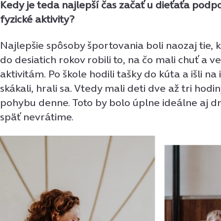
Kedy je teda najlepší čas začať u dieťaťa podp
fyzické aktivity?
Najlepšie spôsoby športovania boli naozaj tie, kt
do desiatich rokov robili to, na čo mali chuť a 
aktivitám. Po škole hodili tašky do kúta a išli na 
skákali, hrali sa. Vtedy mali deti dve až tri hod
pohybu denne. Toto by bolo úplne ideálne aj dnes
späť nevrátime.