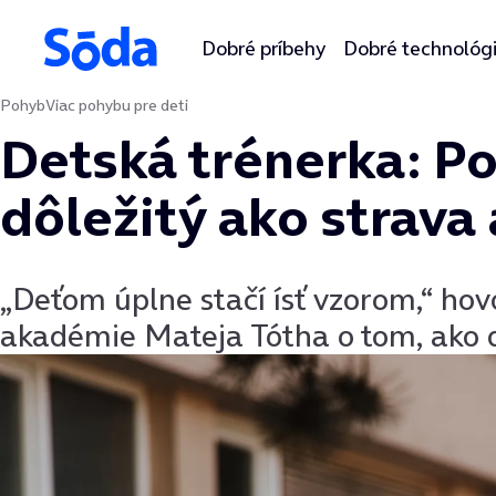
Dobré príbehy
Dobré technológ
Pohyb
Viac pohybu pre deti
Preskočiť na obsah
Detská trénerka: P
dôležitý ako strava
„Deťom úplne stačí ísť vzorom,“ hov
akadémie Mateja Tótha o tom, ako de