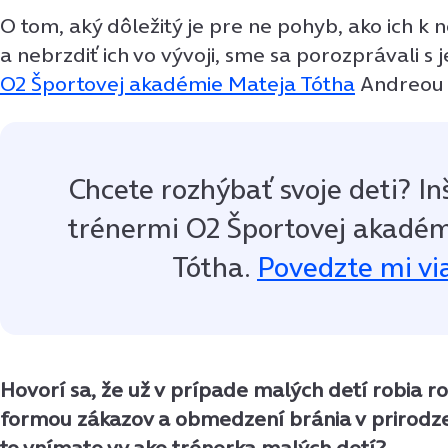
O tom, aký dôležitý je pre ne pohyb, ako ich k
a nebrzdiť ich vo vývoji, sme sa porozprávali s 
O2 Športovej akadémie Mateja Tótha
Andreou 
Chcete rozhýbať svoje deti? In
trénermi O2 Športovej akadé
Tótha.
Povedzte mi vi
Hovorí sa, že už v prípade malých detí robia ro
formou zákazov a obmedzení bránia v prirod
to vnímate vy ako trénerka malých detí?