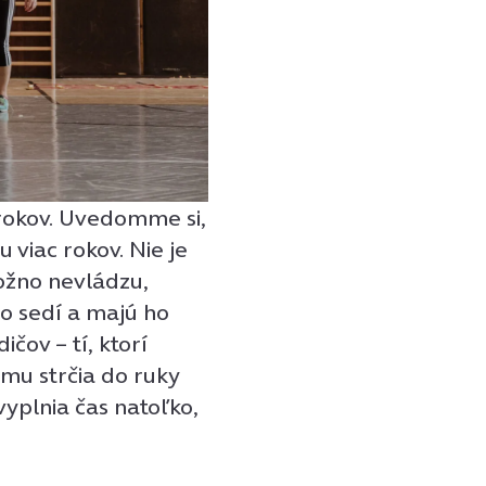
 rokov. Uvedomme si,
 viac rokov. Nie je
možno nevládzu,
ho sedí a majú ho
čov – tí, ktorí
mu strčia do ruky
 vyplnia čas natoľko,