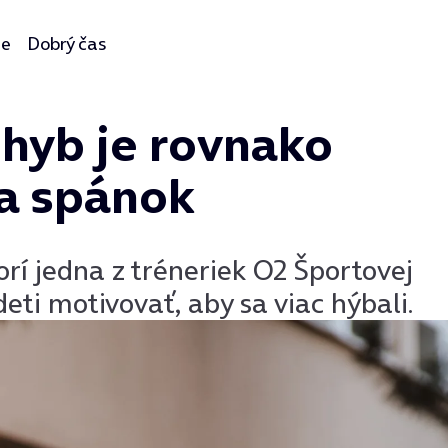
ie
Dobrý čas
ohyb je rovnako
 a spánok
orí jedna z tréneriek O2 Športovej
ti motivovať, aby sa viac hýbali.