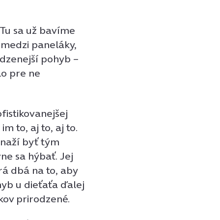
. Tu sa už bavíme
u medzi paneláky,
rodzenejší pohyb –
olo pre ne
fistikovanejšej
 to, aj to, aj to.
naží byť tým
ne sa hýbať. Jej
rá dbá na to, aby
yb u dieťaťa ďalej
okov prirodzené.