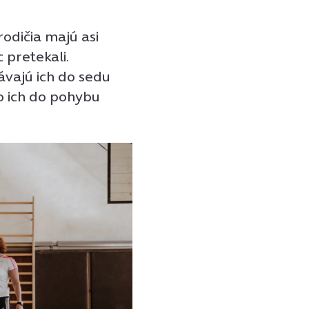
rodičia majú asi
 pretekali.
ávajú ich do sedu
o ich do pohybu