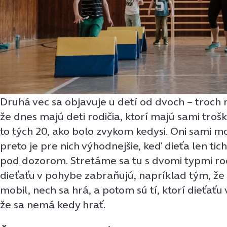
Druhá vec sa objavuje u detí od dvoch – troch
že dnes majú deti rodičia, ktorí majú sami trošku
to tých 20, ako bolo zvykom kedysi. Oni sami 
preto je pre nich výhodnejšie, keď dieťa len tic
pod dozorom. Stretáme sa tu s dvomi typmi rodi
dieťaťu v pohybe zabraňujú, napríklad tým, že 
mobil, nech sa hrá, a potom sú tí, ktorí dieťaťu
že sa nemá kedy hrať.