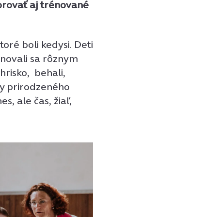
orovať aj trénované
oré boli kedysi. Deti
venovali sa rôznym
ihrisko, behali,
iny prirodzeného
, ale čas, žiaľ,