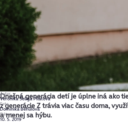
Autor
Dnešná generácia detí je úplne iná ako tie
Veronika Šeliga Pilátová
Foto
z generácie Z trávia viac času doma, využ
Dominika Behúlová
a menej sa hýbu.
Dátum
10. 5. 2019