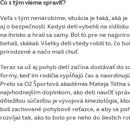
Čo s tým vieme spraviť?
Veľa s tým nenarobíme, situácia je taká, aká je
aj o bezpečnosti. Kedysi deti vybehli na sídlisk
na ihrisko a hrali sa samy. Bol to pre ne najpri
behali, skákali. Všetky deti vtedy robili to, čo b
prirodzené a načo mali chuť.
Teraz sa už aj pohyb detí začína dostávať do so
formy, keď im rodičia vypĺňajú čas a naordinujú im
Preto sa O2 Športová akadémia Mateja Tótha s
najvhodnejším doplnkom, ako deti naučiť správ
dôležitou súčasťou je vývojová kineziológia, kto
boli zachované pohybové reťazce, a aby sa poh
rozvíjal tak, ako to bolo pre neho do šiestich r