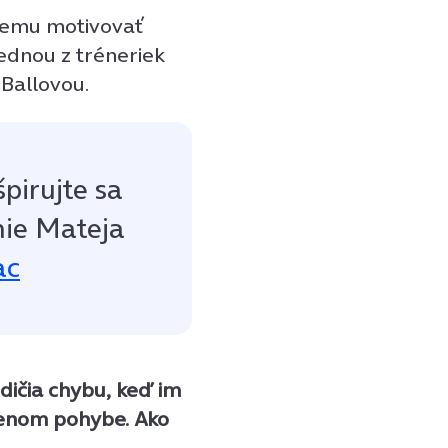
 nemu motivovať
jednou z tréneriek
Ballovou.
špirujte sa
mie Mateja
ac
dičia chybu, keď im
zenom pohybe. Ako