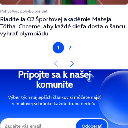
Pohyb
Viac pohybu pre deti
Riaditelia O2 Športovej akadémie Mateja
Tótha: Chceme, aby každé dieťa dostalo šancu
vyhrať olympiádu
Si na strane
1
2
Nasledujúca strana
Predchádzajúca strana
Pripojte sa k našej
komunite
Výber tých najlepších článkov si môžete nájsť
v mailovej schránke každú druhú nedeľu.
Odoberať