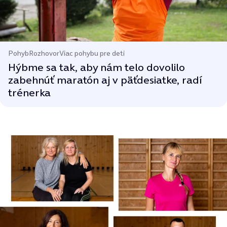
Pohyb
Rozhovor
Viac pohybu pre deti
Hýbme sa tak, aby nám telo dovolilo
zabehnúť maratón aj v päťdesiatke, radí
trénerka