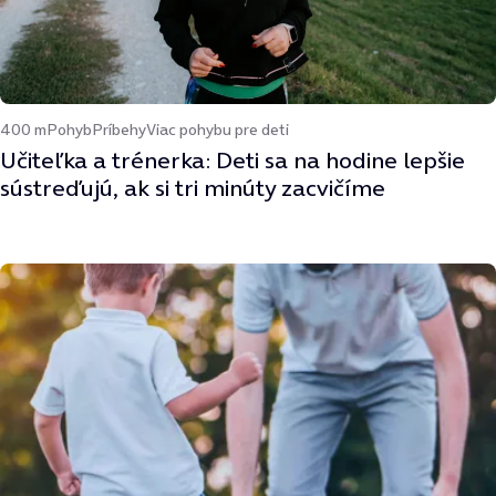
400 m
Pohyb
Príbehy
Viac pohybu pre deti
Učiteľka a trénerka: Deti sa na hodine lepšie
sústreďujú, ak si tri minúty zacvičíme