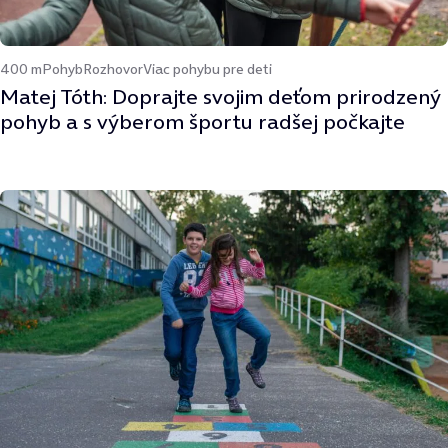
400 m
Pohyb
Rozhovor
Viac pohybu pre deti
Matej Tóth: Doprajte svojim deťom prirodzený
pohyb a s výberom športu radšej počkajte