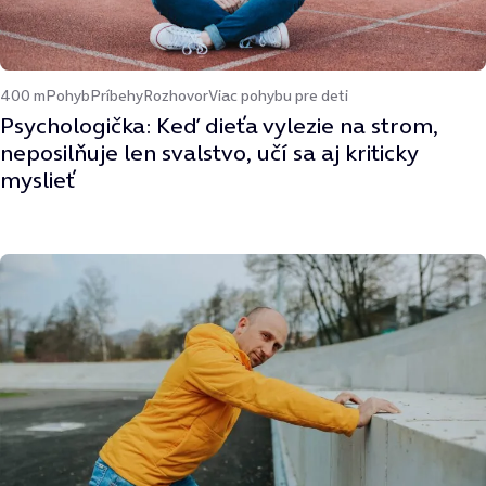
400 m
Pohyb
Príbehy
Rozhovor
Viac pohybu pre deti
Psychologička: Keď dieťa vylezie na strom,
neposilňuje len svalstvo, učí sa aj kriticky
myslieť