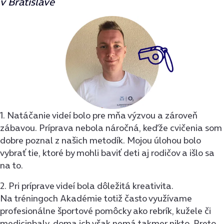
v Bratislave
1. Natáčanie videí bolo pre mňa výzvou a zároveň
zábavou. Príprava nebola náročná, keďže cvičenia som
dobre poznal z našich metodík. Mojou úlohou bolo
vybrať tie, ktoré by mohli baviť deti aj rodičov a išlo sa
na to.
2. Pri príprave videí bola dôležitá kreativita.
Na tréningoch Akadémie totiž často využívame
profesionálne športové pomôcky ako rebrík, kužele či
medicinbaly, doma ich však nemá takmer nikto. Preto