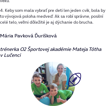
veku.
4. Keby som mala vybrať pre deti len jeden cvik, bola by
to vývojová poloha medveď. Ak sa robí správne, posilní
celé telo, veľmi dôležité je aj dýchanie do brucha.
Mária Pavková Ďurišková
trénerka O2 Športovej akadémie Mateja Tótha
v Lučenci