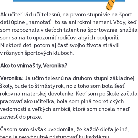
Ak učiteľ rád učí telesnú, na prvom stupni vie na šport
deti úplne „namotať“, to sa ani rokmi nemení. Vždy, keď
som rozpoznala v deťoch talent na športovanie, snažila
som sa na to upozorniť rodičov, aby ich podporili.
Niektoré deti potom aj časť svojho života strávili
v rôznych športových kluboch.
Ako to vnímaš ty, Veronika?
Veronika:
Ja učím telesnú na druhom stupni základnej
školy, bude to štrnásty rok, no z toho som bola šesť
rokov na materskej dovolenke. Keď som po škole začala
pracovať ako učiteľka, bola som plná teoretických
vedomostí a veľkých ambícií, ktoré som chcela hneď
zaviesť do praxe.
Časom som si však uvedomila, že každé dieťa je iné,
teda je nevyhnutné pristupovať ku každému