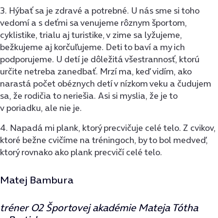
3. Hýbať sa je zdravé a potrebné. U nás sme si toho
vedomí a s deťmi sa venujeme rôznym športom,
cyklistike, trialu aj turistike, v zime sa lyžujeme,
bežkujeme aj korčuľujeme. Deti to baví a my ich
podporujeme. U detí je dôležitá všestrannosť, ktorú
určite netreba zanedbať. Mrzí ma, keď vidím, ako
narastá počet obéznych detí v nízkom veku a čudujem
sa, že rodičia to neriešia. Asi si myslia, že je to
v poriadku, ale nie je.
4. Napadá mi plank, ktorý precvičuje celé telo. Z cvikov,
ktoré bežne cvičíme na tréningoch, by to bol medveď,
ktorý rovnako ako plank precvičí celé telo.
Matej Bambura
tréner O2 Športovej akadémie Mateja Tótha