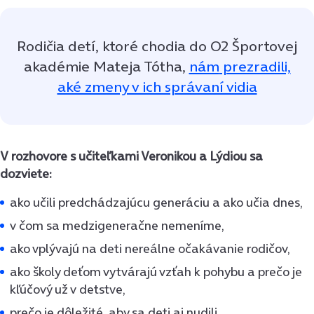
Rodičia detí, ktoré chodia do O2 Športovej
akadémie Mateja Tótha,
nám
prezradili,
aké zmeny v ich správaní vidia
V rozhovore s učiteľkami Veronikou a Lýdiou sa
dozviete:
ako učili predchádzajúcu generáciu a ako učia dnes,
v čom sa medzigeneračne nemeníme,
ako vplývajú na deti nereálne očakávanie rodičov,
ako školy deťom vytvárajú vzťah k pohybu a prečo je
kľúčový už v detstve,
prečo je dôležité, aby sa deti aj nudili