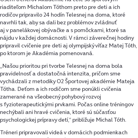
riaditeľom Michalom Tóthom preto pre deti a ich
rodičov pripravilo 24 hodín Telesnej na doma, ktoré
navrhli tak, aby sa dali bez problémov zvládnuť
aj v panelákovej obývačke a s pomôckami, ktoré sa
nájdu v každej domácnosti. V rámci záverečnej hodiny
pripravil cvičenie pre deti aj olympijský víťaz Matej Tóth,
po ktorom je Akadémia pomenovaná.
„Našou prioritou pri tvorbe Telesnej na doma bola
pravidelnosť a dostatočná intenzita, pričom sme
vychádzali z metodiky O2 Športovej akadémie Mateja
Tótha. Deťom a ich rodičom sme ponúkli cvičenia
zamerané na všeobecný pohybový rozvoj
s fyzioterapeutickými prvkami. Počas online tréningov
nechýbali ani hravé cvičenia, ktoré sú súčasťou
psychologickej prípravy detí,“ približuje Michal Tóth.
Tréneri pripravovali videá v domácich podmienkach