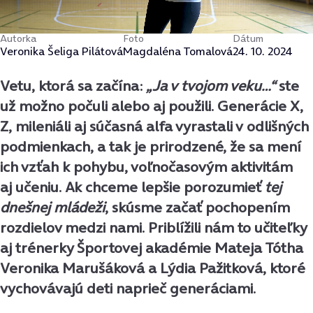
Autorka
Foto
Dátum
Veronika Šeliga Pilátová
Magdaléna Tomalová
24. 10. 2024
Vetu, ktorá sa začína:
„Ja v tvojom veku…“
ste
už možno počuli alebo aj použili. Generácie X,
Z, mileniáli aj súčasná alfa vyrastali v odlišných
podmienkach, a tak je prirodzené, že sa mení
ich vzťah k pohybu, voľnočasovým aktivitám
aj učeniu. Ak chceme lepšie porozumieť
tej
dnešnej mládeži
, skúsme začať pochopením
rozdielov medzi nami. Priblížili nám to učiteľky
aj trénerky Športovej akadémie Mateja Tótha
Veronika Marušáková a Lýdia Pažitková, ktoré
vychovávajú deti naprieč generáciami.