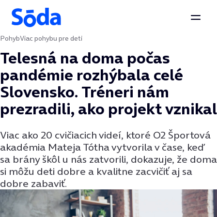
Otvor
Pohyb
Viac pohybu pre deti
Preskočiť na obsah
Telesná na doma počas
pandémie rozhýbala celé
Slovensko. Tréneri nám
prezradili, ako projekt vznikal
Viac ako 20 cvičiacich videí, ktoré O2 Športová
akadémia Mateja Tótha vytvorila v čase, keď
sa brány škôl u nás zatvorili, dokazuje, že doma
si môžu deti dobre a kvalitne zacvičiť aj sa
dobre zabaviť.