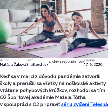
Autor
Foto
Dátum
archív respondentov
Natália Žáková
Shutterstock
17. 6. 2020
Keď sa v marci z dôvodu pandémie zatvorili
školy a prerušili sa všetky mimoškolské aktivity
vrátane pohybových krúžkov, rozhodol sa tím
O2 Športovej akadémie Mateja Tótha
v spolupráci s O2 pripraviť
sériu cvičení Telesná