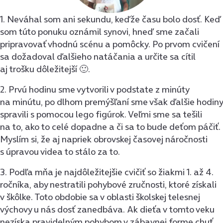
1. Neváhal som ani sekundu, keďže času bolo dosť. Keď
som túto ponuku oznámil synovi, hneď sme začali
pripravovať vhodnú scénu a pomôcky. Po prvom cvičení
sa dožadoval ďalšieho natáčania a určite sa cítil
aj trošku dôležitejší 🙂.
2. Prvú hodinu sme vytvorili v podstate z minúty
na minútu, po dlhom premýšľaní sme však ďalšie hodiny
spravili s pomocou lego figúrok. Veľmi sme sa tešili
na to, ako to celé dopadne a či sa to bude deťom páčiť.
Myslím si, že aj napriek obrovskej časovej náročnosti
s úpravou videa to stálo za to.
3. Podľa mňa je najdôležitejšie cvičiť so žiakmi 1. až 4.
ročníka, aby nestratili pohybové zručnosti, ktoré získali
v škôlke. Toto obdobie sa v oblasti školskej telesnej
výchovy u nás dosť zanedbáva. Ak dieťa v tomto veku
nezíska pravidelným pohybom v zábavnej forme chuť