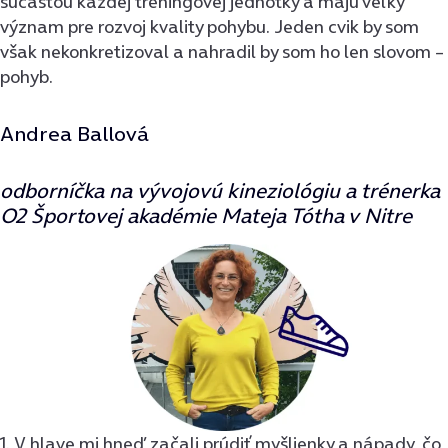
súčasťou každej tréningovej jednotky a majú veľký
význam pre rozvoj kvality pohybu. Jeden cvik by som
však nekonkretizoval a nahradil by som ho len slovom –
pohyb.
Andrea Ballová
odborníčka na vývojovú kineziológiu a trénerka
O2 Športovej akadémie Mateja Tótha v Nitre
1. V hlave mi hneď začali prúdiť myšlienky a nápady, čo