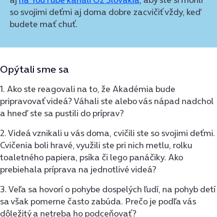
so svojimi deťmi aj doma dobre zacvičiť vždy, keď
budete mať chuť.
Opýtali sme sa
1. Ako ste reagovali na to, že Akadémia bude
pripravovať videá? Váhali ste alebo vás nápad nadchol
a hneď ste sa pustili do príprav?
2. Videá vznikali u vás doma, cvičili ste so svojimi deťmi.
Cvičenia boli hravé, využili ste pri nich metlu, rolku
toaletného papiera, psíka či lego panáčiky. Ako
prebiehala príprava na jednotlivé videá?
3. Veľa sa hovorí o pohybe dospelých ľudí, na pohyb detí
sa však pomerne často zabúda. Prečo je podľa vás
dôležitý a netreba ho podceňovať?