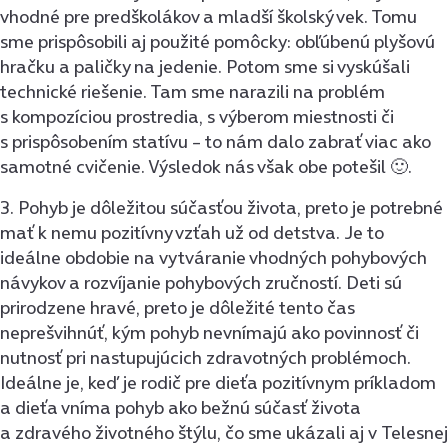
vhodné pre predškolákov a mladší školský vek. Tomu
sme prispôsobili aj použité pomôcky: obľúbenú plyšovú
hračku a paličky na jedenie. Potom sme si vyskúšali
technické riešenie. Tam sme narazili na problém
s kompozíciou prostredia, s výberom miestnosti či
s prispôsobením statívu – to nám dalo zabrať viac ako
samotné cvičenie. Výsledok nás však obe potešil 🙂.
3. Pohyb je dôležitou súčasťou života, preto je potrebné
mať k nemu pozitívny vzťah už od detstva. Je to
ideálne obdobie na vytváranie vhodných pohybových
návykov a rozvíjanie pohybových zručností. Deti sú
prirodzene hravé, preto je dôležité tento čas
neprešvihnúť, kým pohyb nevnímajú ako povinnosť či
nutnosť pri nastupujúcich zdravotných problémoch.
Ideálne je, keď je rodič pre dieťa pozitívnym príkladom
a dieťa vníma pohyb ako bežnú súčasť života
a zdravého životného štýlu, čo sme ukázali aj v Telesnej