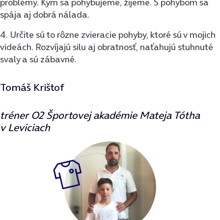
problémy. Kým sa pohybujeme, žijeme. S pohybom sa
spája aj dobrá nálada.
4. Určite sú to rôzne zvieracie pohyby, ktoré sú v mojich
videách. Rozvíjajú silu aj obratnosť, naťahujú stuhnuté
svaly a sú zábavné.
Tomáš Krištof
tréner O2 Športovej akadémie Mateja Tótha
v Leviciach