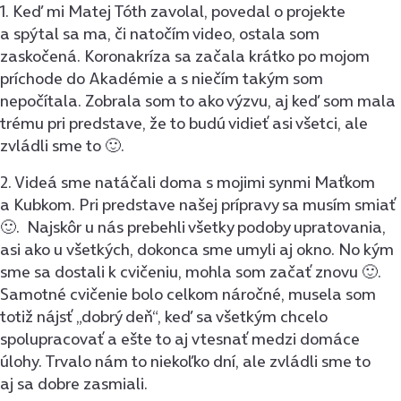
1. Keď mi Matej Tóth zavolal, povedal o projekte
a spýtal sa ma, či natočím video, ostala som
zaskočená. Koronakríza sa začala krátko po mojom
príchode do Akadémie a s niečím takým som
nepočítala. Zobrala som to ako výzvu, aj keď som mala
trému pri predstave, že to budú vidieť asi všetci, ale
zvládli sme to 🙂.
2. Videá sme natáčali doma s mojimi synmi Maťkom
a Kubkom. Pri predstave našej prípravy sa musím smiať
🙂. Najskôr u nás prebehli všetky podoby upratovania,
asi ako u všetkých, dokonca sme umyli aj okno. No kým
sme sa dostali k cvičeniu, mohla som začať znovu 🙂.
Samotné cvičenie bolo celkom náročné, musela som
totiž nájsť „dobrý deň“, keď sa všetkým chcelo
spolupracovať a ešte to aj vtesnať medzi domáce
úlohy. Trvalo nám to niekoľko dní, ale zvládli sme to
aj sa dobre zasmiali.