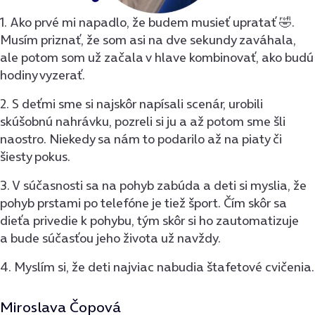
1. Ako prvé mi napadlo, že budem musieť upratať 🤣.
Musím priznať, že som asi na dve sekundy zaváhala,
ale potom som už začala v hlave kombinovať, ako budú
hodiny vyzerať.
2. S deťmi sme si najskôr napísali scenár, urobili
skúšobnú nahrávku, pozreli si ju a až potom sme šli
naostro. Niekedy sa nám to podarilo až na piaty či
šiesty pokus.
3. V súčasnosti sa na pohyb zabúda a deti si myslia, že
pohyb prstami po telefóne je tiež šport. Čím skôr sa
dieťa privedie k pohybu, tým skôr si ho zautomatizuje
a bude súčasťou jeho života už navždy.
4. Myslím si, že deti najviac nabudia štafetové cvičenia.
Miroslava Čopová