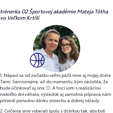
trénerka O2 Športovej akadémie Mateja Tótha
vo Veľkom Krtíši
1. Nápad sa od začiatku veľmi páčil mne aj mojej dcére
Tami. Samozrejme, až do momentu, kým nezistila, že
bude účinkovať aj ona 🙂. A hoci som s realizáciou
niekoľko dní váhala, výsledok aj samotná príprava nám
priniesli poriadnu dávku smiechu a dobrej nálady.
2. Cvičenia sme vyberali spolu s dcérkou tak, aby boli