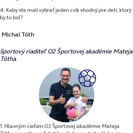
4. Keby ste mali vybrať jeden cvik vhodný pre deti, ktorý
by to bol?
Michal Tóth
športový riaditeľ O2 Športovej akadémie Mateja
Tótha
1. Hlavným cieľom O2 Športovej akadémie Mateja