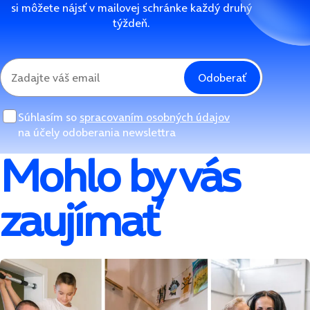
si môžete nájsť v mailovej schránke každý druhý
týždeň.
Odoberať
Súhlasím so
spracovaním osobných údajov
na účely odoberania newslettra
Mohlo by vás
zaujímať