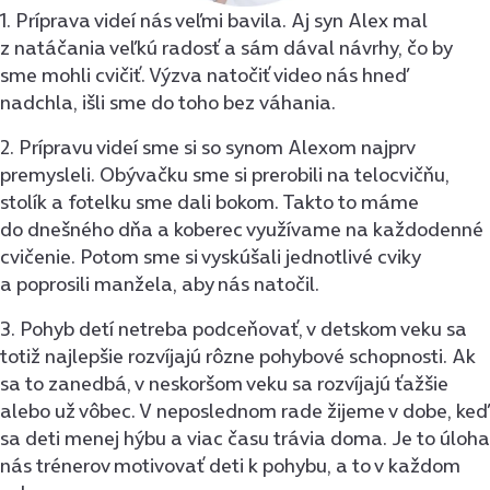
1. Príprava videí nás veľmi bavila. Aj syn Alex mal
z natáčania veľkú radosť a sám dával návrhy, čo by
sme mohli cvičiť. Výzva natočiť video nás hneď
nadchla, išli sme do toho bez váhania.
2. Prípravu videí sme si so synom Alexom najprv
premysleli. Obývačku sme si prerobili na telocvičňu,
stolík a fotelku sme dali bokom. Takto to máme
do dnešného dňa a koberec využívame na každodenné
cvičenie. Potom sme si vyskúšali jednotlivé cviky
a poprosili manžela, aby nás natočil.
3. Pohyb detí netreba podceňovať, v detskom veku sa
totiž najlepšie rozvíjajú rôzne pohybové schopnosti. Ak
sa to zanedbá, v neskoršom veku sa rozvíjajú ťažšie
alebo už vôbec. V neposlednom rade žijeme v dobe, keď
sa deti menej hýbu a viac času trávia doma. Je to úloha
nás trénerov motivovať deti k pohybu, a to v každom