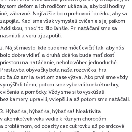
by som deťom a ich rodičom ukázala, aby boli hodiny
iné, zábavné. Najťažšie bolo prehovoriť dcérku, aby sa
zapojila. Keď sme však vymysleli cvičenie s jej psíkom
Addiskou, hneď to išlo ľahšie. Pri natáčaní sme sa
nasmiali a veru aj zapotili.
2. Nájsť miesto, kde budeme môcť cvičiť tak, aby nás
bolo dobre vidieť, a druhá dcérka bude mať dosť
priestoru na natáčanie, nebolo vôbec jednoduché.
Prestavba obývačky bola naša rozcvička, hra
so žalúziami a svetlom zase výzva. Ako prvé sme vždy
vymýšľali tému, potom sme vyberali konkrétne hry,
cvičenia a pomôcky. Vždy sme si to vyskúšali
bez kamery, upravili, vylepšili a až potom sme natáčali.
3. Hýbať sa, hýbať sa, hýbať sa! Neaktivita
v akomkoľvek veku vedie k rôznym chorobám
a problémom, od obezity cez cukrovku až po srdcové