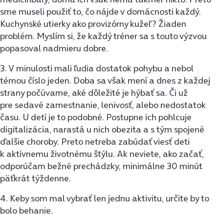
sme museli použiť to, čo nájde v domácnosti každý.
Kuchynské utierky ako provizórny kužeľ? Žiaden
problém. Myslím si, že každý tréner sa s touto výzvou
popasoval nadmieru dobre.
3. V minulosti mali ľudia dostatok pohybu a nebol
témou číslo jeden. Doba sa však mení a dnes z každej
strany počúvame, aké dôležité je hýbať sa. Či už
pre sedavé zamestnanie, lenivosť, alebo nedostatok
času. U detí je to podobné. Postupne ich pohlcuje
digitalizácia, narastá u nich obezita a s tým spojené
ďalšie choroby. Preto netreba zabúdať viesť deti
k aktívnemu životnému štýlu. Ak neviete, ako začať,
odporúčam bežné prechádzky, minimálne 30 minút
päťkrát týždenne.
4. Keby som mal vybrať len jednu aktivitu, určite by to
bolo behanie.