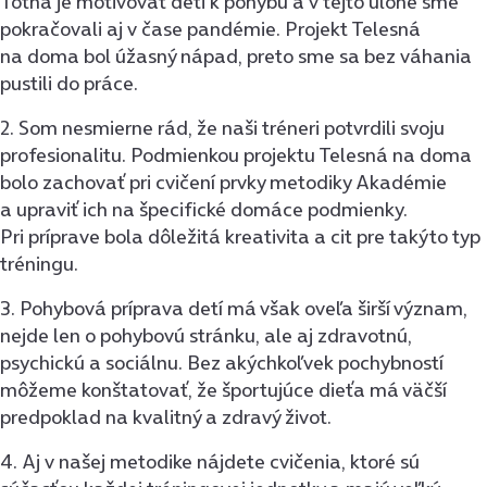
Tótha je motivovať deti k pohybu a v tejto úlohe sme
pokračovali aj v čase pandémie. Projekt Telesná
na doma bol úžasný nápad, preto sme sa bez váhania
pustili do práce.
2. Som nesmierne rád, že naši tréneri potvrdili svoju
profesionalitu. Podmienkou projektu Telesná na doma
bolo zachovať pri cvičení prvky metodiky Akadémie
a upraviť ich na špecifické domáce podmienky.
Pri príprave bola dôležitá kreativita a cit pre takýto typ
tréningu.
3. Pohybová príprava detí má však oveľa širší význam,
nejde len o pohybovú stránku, ale aj zdravotnú,
psychickú a sociálnu. Bez akýchkoľvek pochybností
môžeme konštatovať, že športujúce dieťa má väčší
predpoklad na kvalitný a zdravý život.
4. Aj v našej metodike nájdete cvičenia, ktoré sú