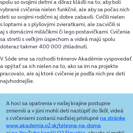
spolu so svojimi deťmi a dôraz kládli na to, aby boli
vybrané cvičenia nielen funkčné, ale aby sa počas nich
deti so svojimi rodičmi aj dobre zabavili. Cvičili nielen
s loptami a s plyšovými zvieratkami, ale zacvičili si
aj s domácimi miláčikmi či lego postavičkami. Cvičenia
sa stretli s veľkým úspechom a videá majú spolu
doteraz takmer 400 000 zhliadnutí.
V Sóde sme sa rozhodli trénerov Akadémie vyspovedať
a opýtať sa ich nielen na to, ako sa im na projekte
pracovalo, ale aj ktoré cvičenie je podľa nich pre deti
najvhodnejšie.
A hoci sa opatrenia v našej krajine postupne
zmiernili a v júni mohli deti nastúpiť do škôl, videá
s cvičeniami zostanú naďalej prístupné
na stránke
www.akademia.o2.sk/telesna-na-doma
aj
na YouTube kanáli O2 Slovakia
, aby ste si mohli