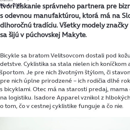
tvorí získanie správneho partnera pre biznis
10. 4. 2016
s odevnou manufaktúrou, ktorá má na Sl
dlhoročnú tradíciu. Všetky modely značky
sa šijú v púchovskej Makyte.
Bicykle sa bratom Velitsovcom dostali pod kož
detstve. Cyklistika sa stala nielen ich koníčko
športom. Je pre nich životným štýlom, či stavo
pre nich úplne prirodzené – ich rodičia dlhé r
s bicyklami. Otec má na starosti predaj, mama
na logistiku. Isadore Apparel vznikol z hlbokýc
o tom, čo v cestnej cyklistike funguje a čo nie.