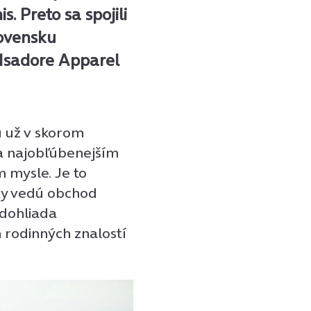
. Preto sa spojili
ovensku
 Isadore Apparel
u už v skorom
m a najobľúbenejším
m mysle. Je to
oky vedú obchod
 dohliada
h rodinných znalostí