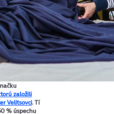
značku
orú založili
er Velitsovci
. Tí
o 50 % úspechu