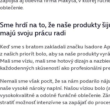
zapojila aj odevná firma Makyta, v ktorej ručne 
oblečenie.
Sme hrdí na to, že naše produkty šijú
majú svoju prácu radi
Keď sme s bratom zakladali značku Isadore Ap
z našich priorít bolo, aby sa naše produkty vyr
Mali sme víziu, mali sme hotový dizajn a nazbie
každodenných skúseností ako profesionálni pre
Nemali sme však pocit, že sa nám podarilo nájs
naše vysoké nároky naplní. Našou víziou bolo (a
vysokokvalitné a odolné funkčné oblečenie. Zá
stratiť možnosť intenzívne sa zapájať do proce