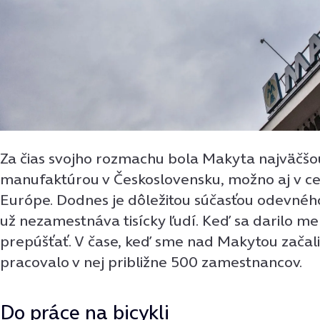
Za čias svojho rozmachu bola Makyta najväčšou
manufaktúrou v Československu, možno aj v ce
Európe. Dodnes je dôležitou súčasťou odevného
už nezamestnáva tisícky ľudí. Keď sa darilo me
prepúšťať. V čase, keď sme nad Makytou začali
pracovalo v nej približne 500 zamestnancov.
Do práce na bicykli