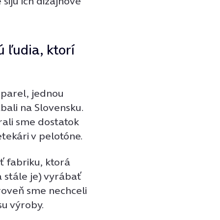
šijú ich dizajnové
 ľudia, ktorí
parel, jednou
ábali na Slovensku.
rali sme dostatok
tekári v pelotóne.
ť fabriku, ktorá
 stále je) vyrábať
roveň sme nechceli
su výroby.