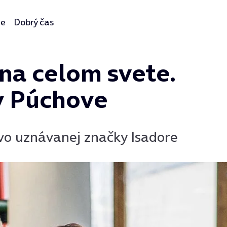
ie
Dobrý čas
 na celom svete.
 v Púchove
ovo uznávanej značky Isadore