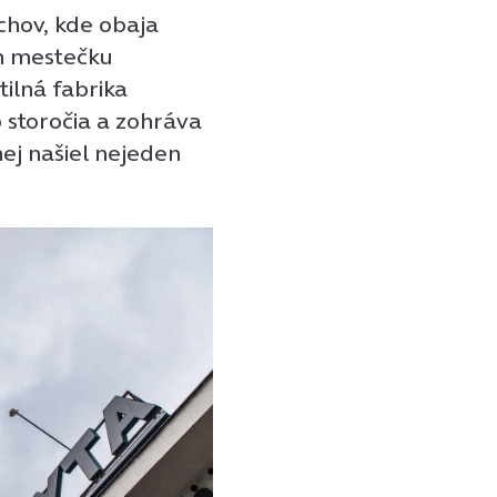
chov, kde obaja
m mestečku
ilná fabrika
 storočia a zohráva
ej našiel nejeden