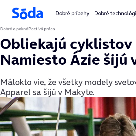
Dobré príbehy
Dobré technológ
Dobré a pekné
Poctivá práca
Preskočiť na obsah
Obliekajú cyklistov
Namiesto Ázie šijú
Málokto vie, že všetky modely svet
Apparel sa šijú v Makyte.