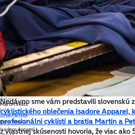
Autor
Nedávno sme vám predstavili slovenskú 
Martin Velits
Foto
cyklistického oblečenia Isadore Apparel, kt
Jirka Pařízek
profesionálni cyklisti a bratia Martin a Pet
Peter Mečiar
Isadore Apparel
z vlastnej skúsenosti hovoria, že viac ak
Dátum