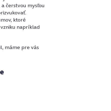
u a čerstvou mysľou
prizvukovať.
umov, ktoré
o vzniku napríklad
il, máme pre vás
ee