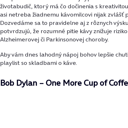
životabudič, ktorý má čo dočinenia s kreativito
asi netreba žiadnemu kávomilcovi nijak zvlášť 
Dozvedáme sa to pravidelne aj z rôznych výsk
potvrdzujú, že rozumné pitie kávy znižuje rizik
Alzheimerovej či Parkinsonovej choroby.
Aby vám dnes lahodný nápoj bohov lepšie chut
playlist so skladbami o káve.
Bob Dylan – One More Cup of Coff