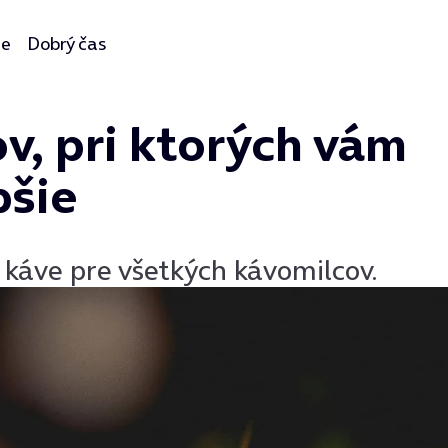
ie
Dobrý čas
v, pri ktorých vám
pšie
káve pre všetkých kávomilcov.