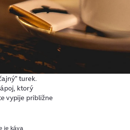
čajný” turek.
ápoj, ktorý
 vypije približne
e je káva