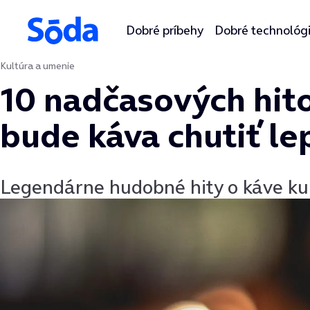
Dobré príbehy
Dobré technológ
Kultúra a umenie
Preskočiť na obsah
10 nadčasových hito
bude káva chutiť le
Legendárne hudobné hity o káve ku 