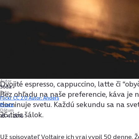
Autor
Dvojité espresso, cappuccino, latte či “oby
Sóda
Foto
Bez ohľadu na naše preferencie, káva je n
Flickr CC 2.0 Autor: Anders
dominuje svetu. Každú sekundu sa na svete
Printz
Dátum
26 tisíc šálok.
18. 4. 2016
Už spisovateľ Voltaire ich vraj vypil 50 denne. Ž