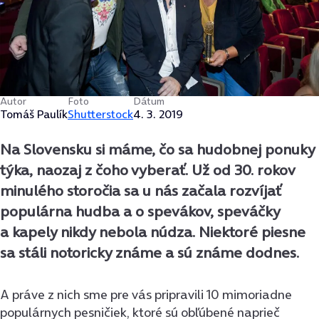
Autor
Foto
Dátum
Tomáš Paulík
Shutterstock
4. 3. 2019
Na Slovensku si máme, čo sa hudobnej ponuky
týka, naozaj z čoho vyberať. Už od 30. rokov
minulého storočia sa u nás začala rozvíjať
populárna hudba a o spevákov, speváčky
a kapely nikdy nebola núdza. Niektoré piesne
sa stáli notoricky známe a sú známe dodnes.
A práve z nich sme pre vás pripravili 10 mimoriadne
populárnych pesničiek, ktoré sú obľúbené naprieč