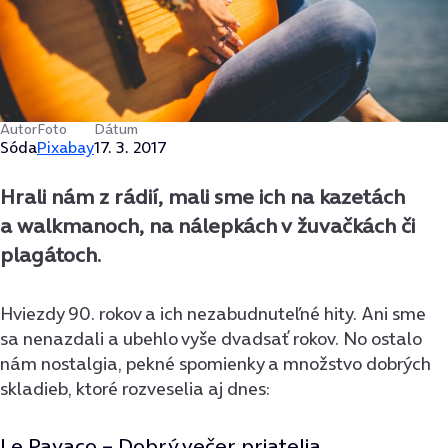
Autor
Foto
Dátum
Sóda
Pixabay
17. 3. 2017
Hrali nám z rádií, mali sme ich na kazetách
a walkmanoch, na nálepkách v žuvačkách či
plagátoch.
Hviezdy 90. rokov a ich nezabudnuteľné hity. Ani sme
sa nenazdali a ubehlo vyše dvadsať rokov. No ostalo
nám nostalgia, pekné spomienky a množstvo dobrých
skladieb, ktoré rozveselia aj dnes:
Le Payaco – Dobrý večer priatelia