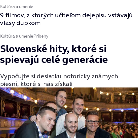
Kultúra a umenie
9 filmov, z ktorých učiteľom dejepisu vstávajú
vlasy dupkom
Kultúra a umenie
Príbehy
Slovenské hity, ktoré si
spievajú celé generácie
Vypočujte si desiatku notoricky známych
piesní, ktoré si nás získali.