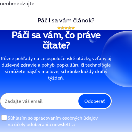
neobmedzujte.
Páčil sa vám článok?
Páči sa vám, čo práve
čítate?
Rôzne pohľady na celospoločenské otázky, vzťahy aj
duševné zdravie a pohyb, popkultúru či technológie
si môžete nájsť v mailovej schránke každý druhý
týždeň.
Odoberať
Súhlasím so
spracovaním osobných údajov
na účely odoberania newslettra