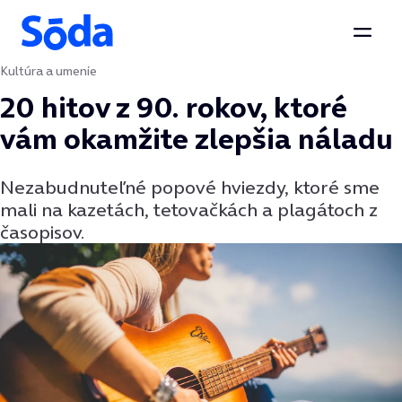
Otvor
Kultúra a umenie
Preskočiť na obsah
20 hitov z 90. rokov, ktoré
vám okamžite zlepšia náladu
Nezabudnuteľné popové hviezdy, ktoré sme
mali na kazetách, tetovačkách a plagátoch z
časopisov.