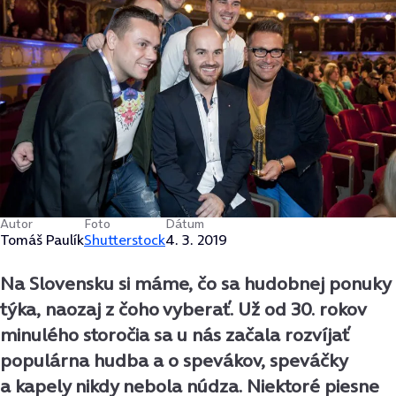
Autor
Foto
Dátum
Tomáš Paulík
Shutterstock
4. 3. 2019
Na Slovensku si máme, čo sa hudobnej ponuky
týka, naozaj z čoho vyberať. Už od 30. rokov
minulého storočia sa u nás začala rozvíjať
populárna hudba a o spevákov, speváčky
a kapely nikdy nebola núdza. Niektoré piesne