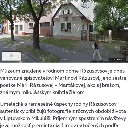
Múzeum zriadené v rodnom dome Rázusovsov je dnes
venované spisovateľovi Martinovi Rázusovi, jeho sestre,
poetke Márii Rázusovej – Martákovej, ako aj bratom,
známym mikulášskym kníhtlačiarom.
Umelecké a remeselné úspechy rodiny Rázusovcov
autenticky približujú fotografie z rôznych období života
v Liptovskom Mikuláši. Príjemným spestrením návštevy
je aj možnosť premietania filmov natočených podľa