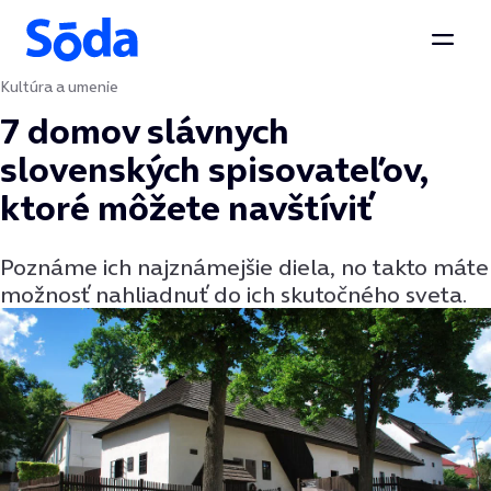
Otvor
Kultúra a umenie
Preskočiť na obsah
7 domov slávnych
slovenských spisovateľov,
ktoré môžete navštíviť
Poznáme ich najznámejšie diela, no takto máte
možnosť nahliadnuť do ich skutočného sveta.