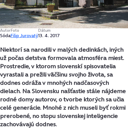
Autor
Foto
Dátum
Sóda
Filip Jurovatý
13. 4. 2017
Niektorí sa narodili v malých dedinkách, iných
už počas detstva formovala atmosféra miest.
Prostredie, v ktorom slovenskí spisovatelia
vyrastali a prežili väčšinu svojho života, sa
dodnes odráža v mnohých nadčasových
dielach. Na Slovensku našťastie stále nájdeme
rodné domy autorov, o tvorbe ktorých sa učia
celé generácie. Mnohé z nich museli byť rokmi
prerobené, no stopu slovenskej inteligencie
zachovávajú dodnes.