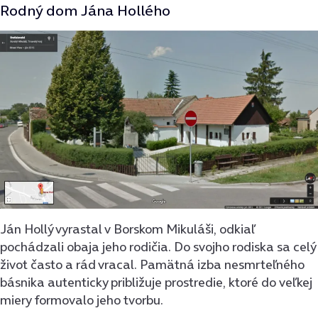
Rodný dom Jána Hollého
Ján Hollý vyrastal v Borskom Mikuláši, odkiaľ
pochádzali obaja jeho rodičia. Do svojho rodiska sa celý
život často a rád vracal. Pamätná izba nesmrteľného
básnika autenticky približuje prostredie, ktoré do veľkej
miery formovalo jeho tvorbu.