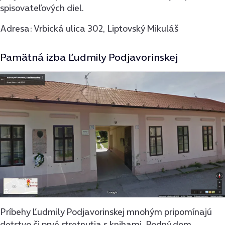
spisovateľových diel.
Adresa: Vrbická ulica 302, Liptovský Mikuláš
Pamätná izba Ľudmily Podjavorinskej
Príbehy Ľudmily Podjavorinskej mnohým pripomínajú
detstvo či prvé stretnutia s knihami. Rodný dom