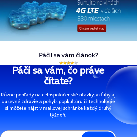
Páčil sa vám článok?
Páči sa vám, čo práve
čítate?
Rôzne pohľady na celospoločenské otázky, vzťahy aj
duševné zdravie a pohyb, popkultúru či technológie
si môžete nájsť v mailovej schránke každý druhý
týždeň.