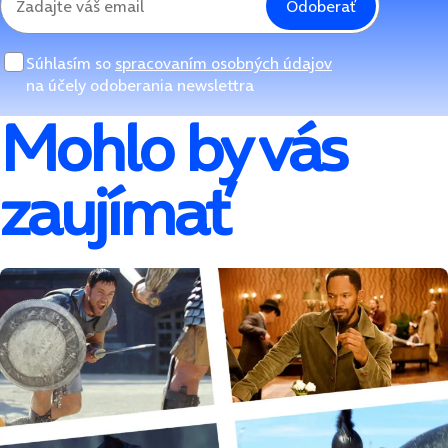
Odoberať
Súhlasím so
spracovaním osobných údajov
na účely odoberania newslettra
Mohlo by vás
zaujímať