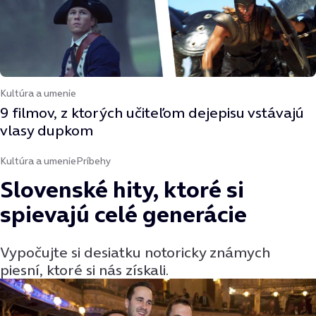
Kultúra a umenie
9 filmov, z ktorých učiteľom dejepisu vstávajú
vlasy dupkom
Kultúra a umenie
Príbehy
Slovenské hity, ktoré si
spievajú celé generácie
Vypočujte si desiatku notoricky známych
piesní, ktoré si nás získali.