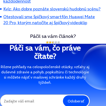
každodennosť
Kvíz: Ako dobre poznáte slovenskú hudobnú scénu?
Otestovali sme špičkový smartfón Huawei Mate
20 Pro, ktorým natočíte aj špičkový videoklip
Páčil sa vám článok?
Páči sa vám, čo práve
čítate?
Rôzne pohľady na celospoločenské otázky, vzťahy aj
duševné zdravie a pohyb, popkultúru či technológie
si môžete nájsť v mailovej schránke každý druhý
týždeň.
Odoberať