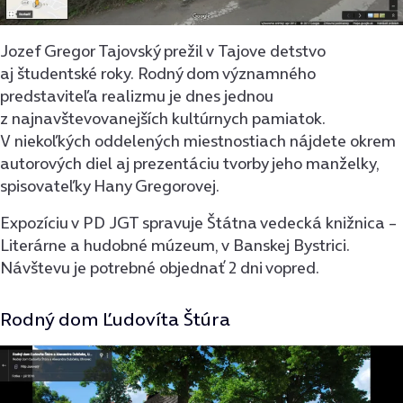
Jozef Gregor Tajovský prežil v Tajove detstvo
aj študentské roky. Rodný dom významného
predstaviteľa realizmu je dnes jednou
z najnavštevovanejších kultúrnych pamiatok.
V niekoľkých oddelených miestnostiach nájdete okrem
autorových diel aj prezentáciu tvorby jeho manželky,
spisovateľky Hany Gregorovej.
Expozíciu v PD JGT spravuje Štátna vedecká knižnica –
Literárne a hudobné múzeum, v Banskej Bystrici.
Návštevu je potrebné objednať 2 dni vopred.
Rodný dom Ľudovíta Štúra