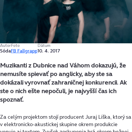
Autor
Foto
Dátum
Sóda
FB Fallgrapp
10. 4. 2017
Muzikanti z Dubnice nad Váhom dokazujú, že
nemusíte spievať po anglicky, aby ste sa
dokázali vyrovnať zahraničnej konkurencii. Ak
ste o nich ešte nepočuli, je najvyšší čas ich
spoznať.
Za celým projektom stojí producent Juraj Liška, ktorý sa
v elektronicko-akustickej skupine okrem produkcie
venuje aj textom. Zvyšok zoskupenia hrá okrem bežnej