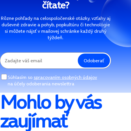
čítate?
Rôzne pohľady na celospoločenské otázky, vzťahy aj
duševné zdravie a pohyb, popkultúru či technológie
si môžete nájsť v mailovej schránke každý druhý
týždeň.
Odoberať
Súhlasím so
spracovaním osobných údajov
na účely odoberania newslettra
Mohlo by vás
zaujímať