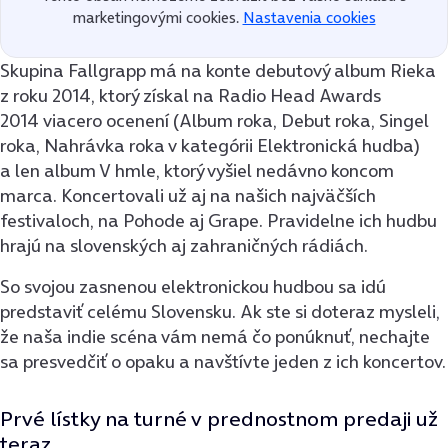
marketingovými cookies.
Nastavenia cookies
Skupina Fallgrapp má na konte debutový album Rieka
z roku 2014, ktorý získal na Radio Head Awards
2014 viacero ocenení (Album roka, Debut roka, Singel
roka, Nahrávka roka v kategórii Elektronická hudba)
a len album V hmle, ktorý vyšiel nedávno koncom
marca. Koncertovali už aj na našich najväčších
festivaloch, na Pohode aj Grape. Pravidelne ich hudbu
hrajú na slovenských aj zahraničných rádiách.
So svojou zasnenou elektronickou hudbou sa idú
predstaviť celému Slovensku. Ak ste si doteraz mysleli,
že naša indie scéna vám nemá čo ponúknuť, nechajte
sa presvedčiť o opaku a navštívte jeden z ich koncertov.
Prvé lístky na turné v prednostnom predaji už
teraz