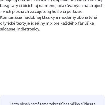
basgitary či bicích aj na menej očakávaných nástrojoch
– v ich piesňach začujete aj husle či perkusie.
Kombinácia hudobnej klasiky a moderny obohatená
o lyrické texty je ideálny mix pre každého fanúšika
súčasnej indietronicy.
Tento obsah nemôžeme zobraziť bez Vášho súhlasu s