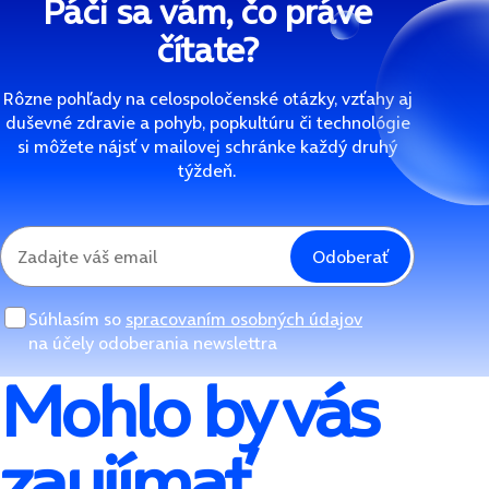
Páči sa vám, čo práve
čítate?
Rôzne pohľady na celospoločenské otázky, vzťahy aj
duševné zdravie a pohyb, popkultúru či technológie
si môžete nájsť v mailovej schránke každý druhý
týždeň.
Odoberať
Súhlasím so
spracovaním osobných údajov
na účely odoberania newslettra
Mohlo by vás
zaujímať