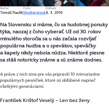
Autor
Foto
Dátum
Tomáš Paulík
Shutterstock
4. 3. 2019
Na Slovensku si máme, čo sa hudobnej ponuky
týka, naozaj z čoho vyberať. Už od 30. rokov
minulého storočia sa u nás začala rozvíjať
populárna hudba a o spevákov, speváčky
a kapely nikdy nebola núdza. Niektoré piesne
sa stáli notoricky známe a sú známe dodnes.
A práve z nich sme pre vás pripravili 10 mimoriadne
populárnych pesničiek, ktoré sú obľúbené naprieč
všetkými generáciami.
František Krištof Veselý – Len bez ženy