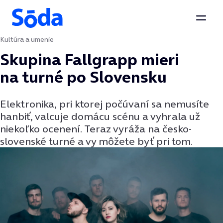
Otvor
Kultúra a umenie
Preskočiť na obsah
Skupina Fallgrapp mieri
na turné po Slovensku
Elektronika, pri ktorej počúvaní sa nemusíte
hanbiť, valcuje domácu scénu a vyhrala už
niekoľko ocenení. Teraz vyráža na česko-
slovenské turné a vy môžete byť pri tom.