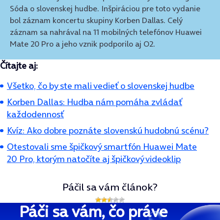
Sóda o slovenskej hudbe
. Inšpiráciou pre toto vydanie
bol záznam koncertu skupiny Korben Dallas. Celý
záznam sa nahrával na 11 mobilných telefónov
Huawei
Mate 20 Pro
a jeho vznik podporilo aj
O2
.
Čítajte aj:
Všetko, čo by ste mali vedieť o slovenskej hudbe
Korben Dallas: Hudba nám pomáha zvládať
každodennosť
Kvíz: Ako dobre poznáte slovenskú hudobnú scénu?
Otestovali sme špičkový smartfón Huawei Mate
20 Pro, ktorým natočíte aj špičkový videoklip
Páčil sa vám článok?
Páči sa vám, čo práve