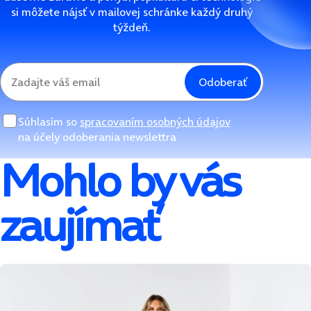
si môžete nájsť v mailovej schránke každý druhý
týždeň.
Odoberať
Súhlasím so
spracovaním osobných údajov
na účely odoberania newslettra
Mohlo by vás
zaujímať