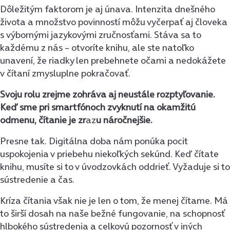
Dôležitým faktorom je aj únava. Intenzita dnešného
života a množstvo povinností môžu vyčerpať aj človeka
s výbornými jazykovými zručnosťami. Stáva sa to
každému z nás – otvoríte knihu, ale ste natoľko
unavení, že riadky len prebehnete očami a nedokážete
v čítaní zmysluplne pokračovať.
Svoju rolu zrejme zohráva aj neustále rozptyľovanie.
Keď sme pri smartfónoch zvyknutí na okamžitú
odmenu, čítanie je zr
az
u náročnejšie.
Presne tak. Digitálna doba nám ponúka pocit
uspokojenia v priebehu niekoľkých sekúnd. Keď čítate
knihu, musíte si to v úvodzovkách oddrieť. Vyžaduje si to
sústredenie a čas.
Kríza čítania však nie je len o tom, že menej čítame. Má
to širší dosah na naše bežné fungovanie, na schopnosť
hlbokého sústredenia a celkovú pozornosť v iných