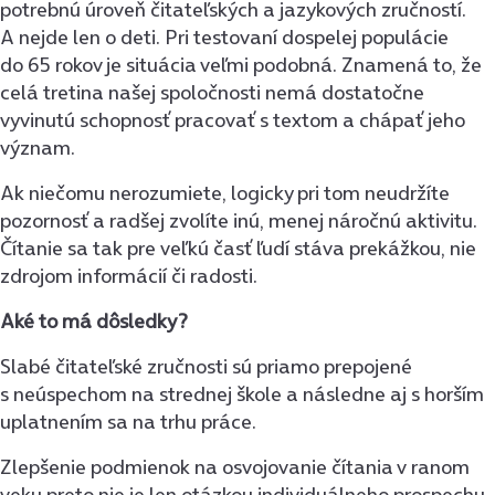
potrebnú úroveň čitateľských a jazykových zručností.
A nejde len o deti. Pri testovaní dospelej populácie
do 65 rokov je situácia veľmi podobná. Znamená to, že
celá tretina našej spoločnosti nemá dostatočne
vyvinutú schopnosť pracovať s textom a chápať jeho
význam.
Ak niečomu nerozumiete, logicky pri tom neudržíte
pozornosť a radšej zvolíte inú, menej náročnú aktivitu.
Čítanie sa tak pre veľkú časť ľudí stáva prekážkou, nie
zdrojom informácií či radosti.
Aké to má dôsledky?
Slabé čitateľské zručnosti sú priamo prepojené
s neúspechom na strednej škole a následne aj s horším
uplatnením sa na trhu práce.
Zlepšenie podmienok na osvojovanie čítania v ranom
veku preto nie je len otázkou individuálneho prospechu