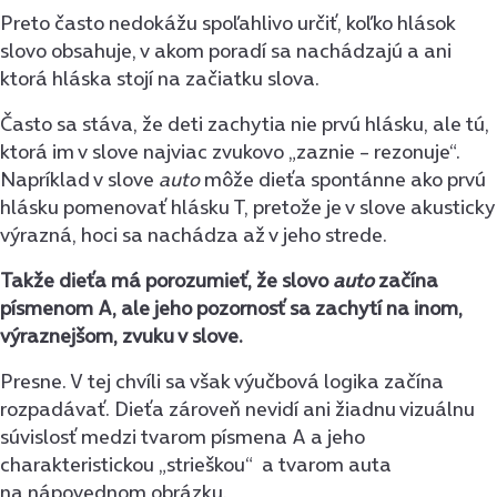
Preto často nedokážu spoľahlivo určiť, koľko hlások
slovo obsahuje, v akom poradí sa nachádzajú a ani
ktorá hláska stojí na začiatku slova.
Často sa stáva, že deti zachytia nie prvú hlásku, ale tú,
ktorá im v slove najviac zvukovo „zaznie – rezonuje“.
Napríklad v slove
auto
môže dieťa spontánne ako prvú
hlásku pomenovať hlásku T, pretože je v slove akusticky
výrazná, hoci sa nachádza až v jeho strede.
Takže dieťa má porozumieť, že slovo
auto
začína
písmenom A, ale jeho pozornosť sa zachytí na inom,
výraznejšom, zvuku v slove.
Presne. V tej chvíli sa však výučbová logika začína
rozpadávať. Dieťa zároveň nevidí ani žiadnu vizuálnu
súvislosť medzi tvarom písmena A a jeho
charakteristickou „strieškou“ a tvarom auta
na nápovednom obrázku.