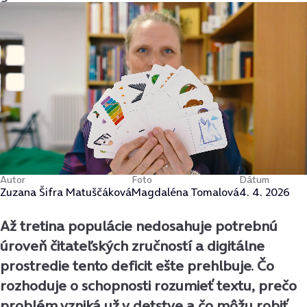
Autor
Foto
Dátum
Zuzana Šifra Matuščáková
Magdaléna Tomalová
4. 4. 2026
Až tretina populácie nedosahuje potrebnú
úroveň čitateľských zručností a digitálne
prostredie tento deficit ešte prehlbuje. Čo
rozhoduje o schopnosti rozumieť textu, prečo
problém vzniká už v detstve a čo môžu robiť