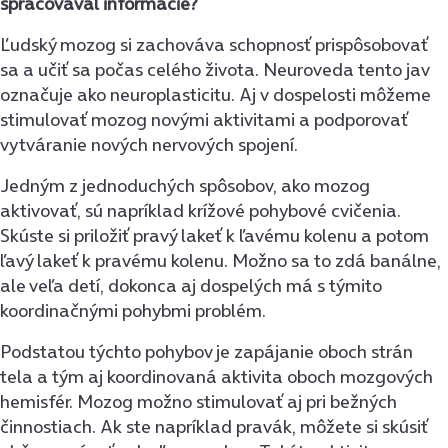
spracovával informácie?
Ľudský mozog si zachováva schopnosť prispôsobovať
sa a učiť sa počas celého života. Neuroveda tento jav
označuje ako neuroplasticitu. Aj v dospelosti môžeme
stimulovať mozog novými aktivitami a podporovať
vytváranie nových nervových spojení.
Jedným z jednoduchých spôsobov, ako mozog
aktivovať, sú napríklad krížové pohybové cvičenia.
Skúste si priložiť pravý lakeť k ľavému kolenu a potom
ľavý lakeť k pravému kolenu. Možno sa to zdá banálne,
ale veľa detí, dokonca aj dospelých má s týmito
koordinačnými pohybmi problém.
Podstatou týchto pohybov je zapájanie oboch strán
tela a tým aj koordinovaná aktivita oboch mozgových
hemisfér. Mozog možno stimulovať aj pri bežných
činnostiach. Ak ste napríklad pravák, môžete si skúsiť