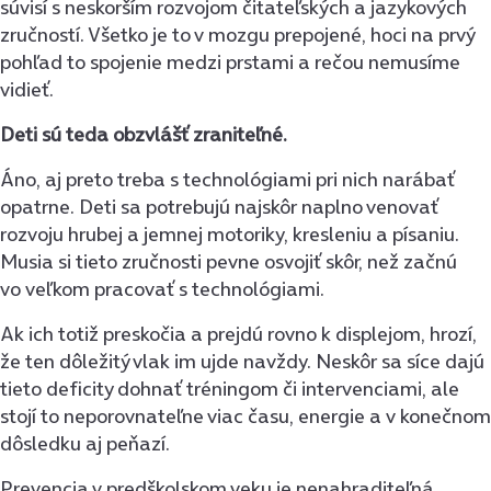
súvisí s neskorším rozvojom čitateľských a jazykových
zručností. Všetko je to v mozgu prepojené, hoci na prvý
pohľad to spojenie medzi prstami a rečou nemusíme
vidieť.
Deti sú teda obzvlášť zraniteľné.
Áno, aj preto treba s technológiami pri nich narábať
opatrne. Deti sa potrebujú najskôr naplno venovať
rozvoju hrubej a jemnej motoriky, kresleniu a písaniu.
Musia si tieto zručnosti pevne osvojiť skôr, než začnú
vo veľkom pracovať s technológiami.
Ak ich totiž preskočia a prejdú rovno k displejom, hrozí,
že ten dôležitý vlak im ujde navždy. Neskôr sa síce dajú
tieto deficity dohnať tréningom či intervenciami, ale
stojí to neporovnateľne viac času, energie a v konečnom
dôsledku aj peňazí.
Prevencia v predškolskom veku je nenahraditeľná.