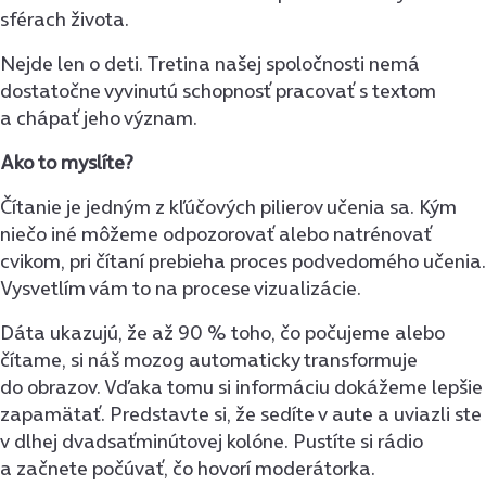
sférach života.
Nejde len o deti. Tretina našej spoločnosti nemá
dostatočne vyvinutú schopnosť pracovať s textom
a chápať jeho význam.
Ako to myslíte?
Čítanie je jedným z kľúčových pilierov učenia sa. Kým
niečo iné môžeme odpozorovať alebo natrénovať
cvikom, pri čítaní prebieha proces podvedomého učenia.
Vysvetlím vám to na procese vizualizácie.
Dáta ukazujú, že až 90 % toho, čo počujeme alebo
čítame, si náš mozog automaticky transformuje
do obrazov. Vďaka tomu si informáciu dokážeme lepšie
zapamätať. Predstavte si, že sedíte v aute a uviazli ste
v dlhej dvadsaťminútovej kolóne. Pustíte si rádio
a začnete počúvať, čo hovorí moderátorka.