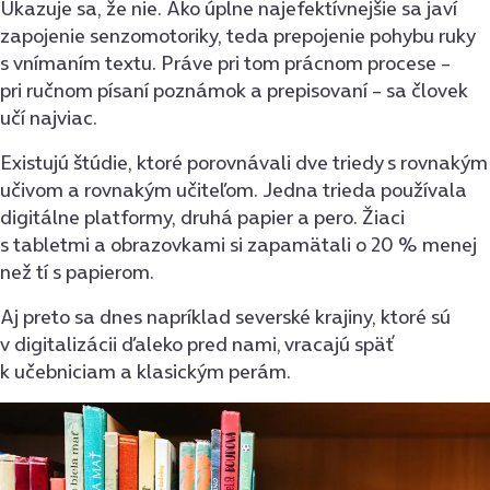
Ukazuje sa, že nie. Ako úplne najefektívnejšie sa javí
zapojenie senzomotoriky, teda prepojenie pohybu ruky
s vnímaním textu. Práve pri tom prácnom procese –
pri ručnom písaní poznámok a prepisovaní – sa človek
učí najviac.
Existujú štúdie, ktoré porovnávali dve triedy s rovnakým
učivom a rovnakým učiteľom. Jedna trieda používala
digitálne platformy, druhá papier a pero. Žiaci
s tabletmi a obrazovkami si zapamätali o 20 % menej
než tí s papierom.
Aj preto sa dnes napríklad severské krajiny, ktoré sú
v digitalizácii ďaleko pred nami, vracajú späť
k učebniciam a klasickým perám.