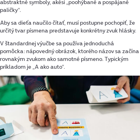
abstraktné symboly, akési „poohýbané a pospájané
paličky“.
Aby sa dieťa naučilo čítať, musí postupne pochopiť, že
určitý tvar písmena predstavuje konkrétny zvuk hlásky.
V štandardnej výučbe sa používa jednoduchá
pomôcka: nápovedný obrázok, ktorého názov sa začína
rovnakým zvukom ako samotné písmeno. Typickým
príkladom je „A ako auto“.