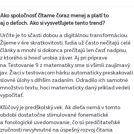
Ako spoločnosť čítame čoraz menej a platí to
aj o deťoch. Ako si vysvetľujete tento trend?
Určite je to sčasti dobou a digitálnou transformáciou.
Žijeme v ére skratkovitosti, ľudia už často nečítajú celé
články a mnohí si dokonca prečítajú len časť nadpisu,
z ktorého si hneď urobia záver. Aj pri príprave
na Testovanie 9 z matematiky sme si všimli zaujímavý
jav. Žiaci v testovacom hárku automaticky preskakovali
slovné úlohy s dlhším zadaním. Odradilo ich samotné
množstvo textu, hoci matematicky daný príklad vedeli
vypočítať.
Kľúčový je predškolský vek. Ak dieťa nemá v tomto
období dostatočne stimulované fonematické
a fonologické uvedomovanie, čo sú predčitateľské
zručnosti nevyhnutné na úspešný rozvoj čítania