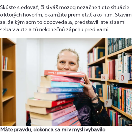
Skúste sledovať, či si váš mozog nezačne tieto situácie,
o ktorých hovorím, okamžite premietať ako film. Stavím
sa, že kým som to dopovedala, predstavili ste si sami
seba v aute a tú nekonečnú zápchu pred vami.
Máte pravdu, dokonca sa mi v mysli vybavilo