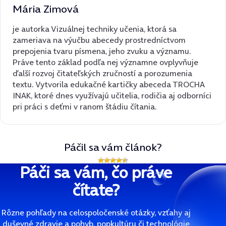
Mária Zimová
je autorka Vizuálnej techniky učenia, ktorá sa
zameriava na výučbu abecedy prostredníctvom
prepojenia tvaru písmena, jeho zvuku a významu.
Práve tento základ podľa nej významne ovplyvňuje
ďalší rozvoj čitateľských zručností a porozumenia
textu. Vytvorila edukačné kartičky abeceda TROCHA
INAK, ktoré dnes využívajú učitelia, rodičia aj odborníci
pri práci s deťmi v ranom štádiu čítania.
Páčil sa vám článok?
Páči sa vám, čo práve
čítate?
Rôzne pohľady na celospoločenské otázky, vzťahy aj
duševné zdravie a pohyb, popkultúru či technológie