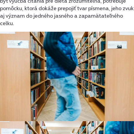
byť výučba čítania pre dieťa zrozumiteľná, potrebuje
pomôcku, ktorá dokáže prepojiť tvar písmena, jeho zvuk
aj význam do jedného jasného a zapamätateľného
celku.