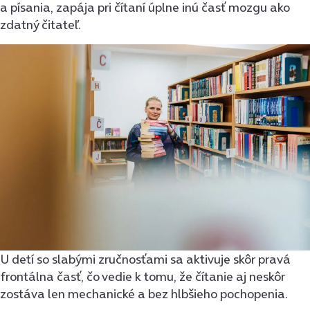
a písania, zapája pri čítaní úplne inú časť mozgu ako
zdatný čitateľ.
U detí so slabými zručnosťami sa aktivuje skôr pravá
frontálna časť, čo vedie k tomu, že čítanie aj neskôr
zostáva len mechanické a bez hlbšieho pochopenia.