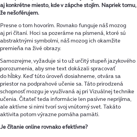
aj konkrétne miesto, kde v zápche stojím. Napriek tomu,
že nešoférujem.
Presne o tom hovorím. Rovnako funguje náš mozog
aj pri čítaní. Hoci sa pozeráme na písmená, ktoré sú
abstraktnými symbolmi, náš mozog ich okamžite
premieňa na živé obrazy.
Samozrejme, vyžaduje si to už určitý stupeň jazykového
porozumenia, aby sme text dokázali spracovať
do hĺbky. Keď túto úroveň dosiahneme, otvára sa
priestor na podprahové učenie sa. Táto prirodzená
schopnosť mozgu je využívaná aj pri Vizuálnej technike
učenia. Čitateľ teda informácie len pasívne neprijíma,
ale aktívne si nimi tvorí svoj vnútorný svet. Takáto
aktivita potom výrazne pomáha pamäti.
Je čítanie online rovnako efektívne?