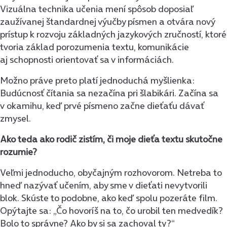
Vizuálna technika učenia mení spôsob doposiaľ
zaužívanej štandardnej výučby písmen a otvára nový
prístup k rozvoju základných jazykových zručností, ktoré
tvoria základ porozumenia textu, komunikácie
aj schopnosti orientovať sa v informáciách.
Možno práve preto platí jednoduchá myšlienka:
Budúcnosť čítania sa nezačína pri šlabikári. Začína sa
v okamihu, keď prvé písmeno začne dieťaťu dávať
zmysel.
Ako teda ako rodič zistím, či moje dieťa textu skutočne
rozumie?
Veľmi jednoducho, obyčajným rozhovorom. Netreba to
hneď nazývať učením, aby sme v dieťati nevytvorili
blok. Skúste to podobne, ako keď spolu pozeráte film.
Opýtajte sa: „Čo hovoríš na to, čo urobil ten medvedík?
Bolo to správne? Ako by si sa zachoval ty?“