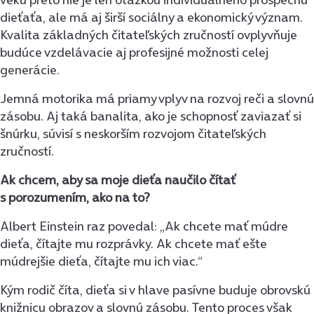
dieťaťa, ale má aj širší sociálny a ekonomický význam.
Kvalita základných čitateľských zručností ovplyvňuje
budúce vzdelávacie aj profesijné možnosti celej
generácie.
Jemná motorika má priamy vplyv na rozvoj reči a slovnú
zásobu. Aj taká banalita, ako je schopnosť zaviazať si
šnúrku, súvisí s neskorším rozvojom čitateľských
zručností.
Ak chcem, aby sa moje dieťa naučilo čítať
s porozumením, ako na to?
Albert Einstein raz povedal: „Ak chcete mať múdre
dieťa, čítajte mu rozprávky. Ak chcete mať ešte
múdrejšie dieťa, čítajte mu ich viac.“
Kým rodič číta, dieťa si v hlave pasívne buduje obrovskú
knižnicu obrazov a slovnú zásobu. Tento proces však