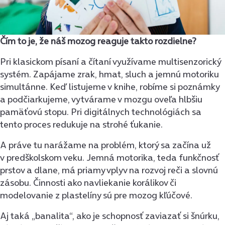
Čím to je, že náš mozog reaguje takto rozdielne?
Pri klasickom písaní a čítaní využívame multisenzorický
systém. Zapájame zrak, hmat, sluch a jemnú motoriku
simultánne. Keď listujeme v knihe, robíme si poznámky
a podčiarkujeme, vytvárame v mozgu oveľa hlbšiu
pamäťovú stopu. Pri digitálnych technológiách sa
tento proces redukuje na strohé ťukanie.
A práve tu narážame na problém, ktorý sa začína už
v predškolskom veku. Jemná motorika, teda funkčnosť
prstov a dlane, má priamy vplyv na rozvoj reči a slovnú
zásobu. Činnosti ako navliekanie korálikov či
modelovanie z plastelíny sú pre mozog kľúčové.
Aj taká „banalita“, ako je schopnosť zaviazať si šnúrku,