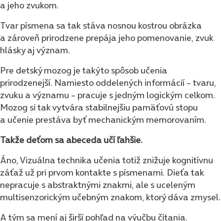
a jeho zvukom.
Tvar písmena sa tak stáva nosnou kostrou obrázka
a zároveň prirodzene prepája jeho pomenovanie, zvuk
hlásky aj význam.
Pre detský mozog je takýto spôsob učenia
prirodzenejší. Namiesto oddelených informácií – tvaru,
zvuku a významu – pracuje s jedným logickým celkom.
Mozog si tak vytvára stabilnejšiu pamäťovú stopu
a učenie prestáva byť mechanickým memorovaním.
Takže deťom sa abeceda učí ľahšie.
Áno, Vizuálna technika učenia totiž znižuje kognitívnu
záťaž už pri prvom kontakte s písmenami. Dieťa tak
nepracuje s abstraktnými znakmi, ale s uceleným
multisenzorickým učebným znakom, ktorý dáva zmysel.
A tým sa mení aj širší pohľad na výučbu čítania.