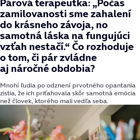
Párová terapeutka: „Počas
zamilovanosti sme zahalení
do krásneho závoja, no
samotná láska na fungujúci
vzťah nestačí.“ Čo rozhoduje
o tom, či pár zvládne
aj náročné obdobia?
Mnohí ľudia po odznení prvotného opantania
zistia, že ich priťahovala skôr samotná emócia
než človek, ktorého mali vedľa seba.