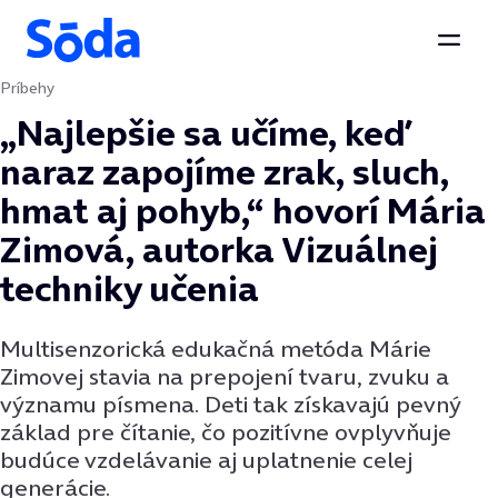
Otvor
Príbehy
Preskočiť na obsah
„Najlepšie sa učíme, keď
naraz zapojíme zrak, sluch,
hmat aj pohyb,“ hovorí Mária
Zimová, autorka Vizuálnej
techniky učenia
Multisenzorická edukačná metóda Márie
Zimovej stavia na prepojení tvaru, zvuku a
významu písmena. Deti tak získavajú pevný
základ pre čítanie, čo pozitívne ovplyvňuje
budúce vzdelávanie aj uplatnenie celej
generácie.