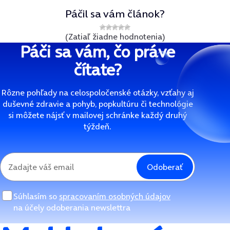
Páčil sa vám článok?
(Zatiaľ žiadne hodnotenia)
Páči sa vám, čo práve
čítate?
Rôzne pohľady na celospoločenské otázky, vzťahy aj
duševné zdravie a pohyb, popkultúru či technológie
si môžete nájsť v mailovej schránke každý druhý
týždeň.
Odoberať
Súhlasím so
spracovaním osobných údajov
na účely odoberania newslettra