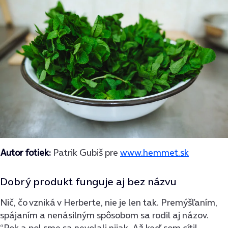
Autor fotiek:
Patrik Gubiš pre
www.hemmet.sk
Dobrý produkt funguje aj bez názvu
Nič, čo vzniká v Herberte, nie je len tak. Premýšľaním,
spájaním a nenásilným spôsobom sa rodil aj názov.
“Rok a pol sme sa nevolali nijak. Až keď som cítil