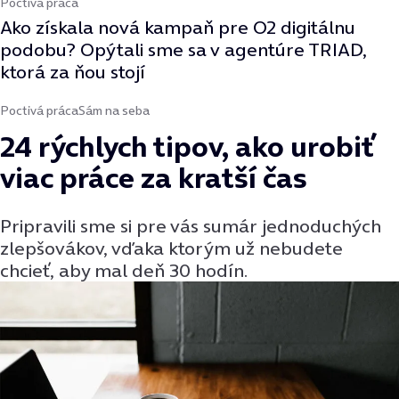
Poctivá práca
Ako získala nová kampaň pre O2 digitálnu
podobu? Opýtali sme sa v agentúre TRIAD,
ktorá za ňou stojí
Poctivá práca
Sám na seba
24 rýchlych tipov, ako urobiť
viac práce za kratší čas
Pripravili sme si pre vás sumár jednoduchých
zlepšovákov, vďaka ktorým už nebudete
chcieť, aby mal deň 30 hodín.