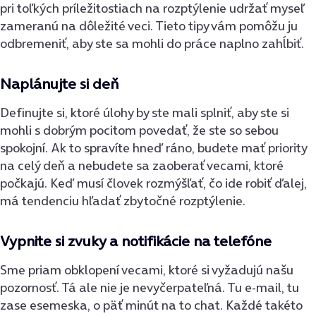
pri toľkých príležitostiach na rozptýlenie udržať myseľ
zameranú na dôležité veci. Tieto tipy vám pomôžu ju
odbremeniť, aby ste sa mohli do práce naplno zahĺbiť.
Naplánujte si deň
Definujte si, ktoré úlohy by ste mali splniť, aby ste si
mohli s dobrým pocitom povedať, že ste so sebou
spokojní. Ak to spravíte hneď ráno, budete mať priority
na celý deň a nebudete sa zaoberať vecami, ktoré
počkajú. Keď musí človek rozmýšľať, čo ide robiť ďalej,
má tendenciu hľadať zbytočné rozptýlenie.
Vypnite si zvuky a notifikácie na telefóne
Sme priam obklopení vecami, ktoré si vyžadujú našu
pozornosť. Tá ale nie je nevyčerpateľná. Tu e-mail, tu
zase esemeska, o päť minút na to chat. Každé takéto