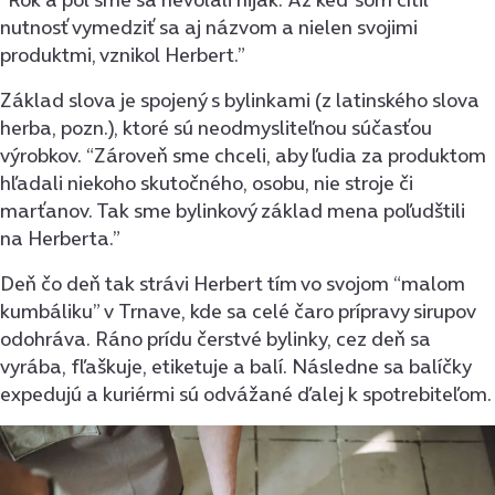
nutnosť vymedziť sa aj názvom a nielen svojimi
produktmi, vznikol Herbert.”
Základ slova je spojený s bylinkami (z latinského slova
herba, pozn.), ktoré sú neodmysliteľnou súčasťou
výrobkov. “Zároveň sme chceli, aby ľudia za produktom
hľadali niekoho skutočného, osobu, nie stroje či
marťanov. Tak sme bylinkový základ mena poľudštili
na Herberta.”
Deň čo deň tak strávi Herbert tím vo svojom “malom
kumbáliku” v Trnave, kde sa celé čaro prípravy sirupov
odohráva. Ráno prídu čerstvé bylinky, cez deň sa
vyrába, fľaškuje, etiketuje a balí. Následne sa balíčky
expedujú a kuriérmi sú odvážané ďalej k spotrebiteľom.