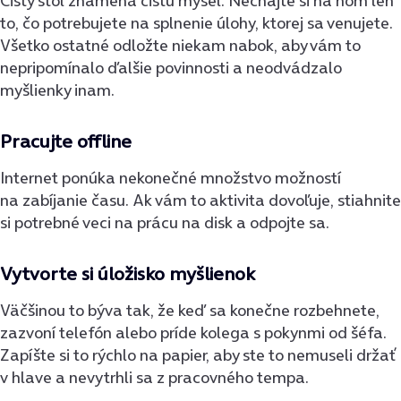
Čistý stôl znamená čistú myseľ. Nechajte si na ňom len
to, čo potrebujete na splnenie úlohy, ktorej sa venujete.
Všetko ostatné odložte niekam nabok, aby vám to
nepripomínalo ďalšie povinnosti a neodvádzalo
myšlienky inam.
Pracujte offline
Internet ponúka nekonečné množstvo možností
na zabíjanie času. Ak vám to aktivita dovoľuje, stiahnite
si potrebné veci na prácu na disk a odpojte sa.
Vytvorte si úložisko myšlienok
Väčšinou to býva tak, že keď sa konečne rozbehnete,
zazvoní telefón alebo príde kolega s pokynmi od šéfa.
Zapíšte si to rýchlo na papier, aby ste to nemuseli držať
v hlave a nevytrhli sa z pracovného tempa.