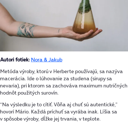
Autori fotiek:
Nora & Jakub
Metóda výroby, ktorú v Herberte používajú, sa nazýva
macerácia. Ide o lúhovanie za studena (sirupy sa
nevaria), pri ktorom sa zachováva maximum nutričných
hodnôt použitých surovín.
“Na výsledku je to cítiť. Vôňa aj chuť sú autentické,”
hovorí Mário. Každá príchuť sa vyrába inak. Líšia sa
v spôsobe výroby, dĺžke jej trvania, v teplote.