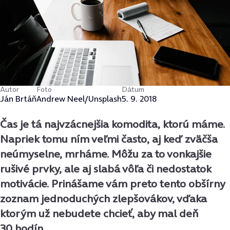
Autor
Foto
Dátum
Ján Brtáň
Andrew Neel/Unsplash
5. 9. 2018
Čas je tá najvzácnejšia komodita, ktorú máme.
Napriek tomu ním veľmi často, aj keď zväčša
neúmyselne, mrháme. Môžu za to vonkajšie
rušivé prvky, ale aj slabá vôľa či nedostatok
motivácie. Prinášame vám preto tento obšírny
zoznam jednoduchých zlepšovákov, vďaka
ktorým už nebudete chcieť, aby mal deň
30 hodín.