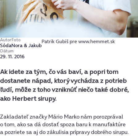
Autor
Foto
Patrik Gubiš pre www.hemmet.sk
Sóda
Nora & Jakub
Dátum
29. 11. 2016
Ak idete za tým, čo vás baví, a popri tom
dostanete nápad, ktorý vychádza z potrieb
ľudí, môže z toho vzniknúť niečo také dobré,
ako Herbert sirupy.
Zakladateľ značky Mário Marko nám porozprával
o tom, ako sa dá dostať spoza baru k manufaktúre
a pozriete sa aj do zákulisia prípravy dobrého sirupu.