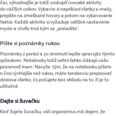
čas, výhodnejšie je totiž zoskupiť rovnaké aktivity
do väčších celkov. Vybavte si napríklad všetky e-maily,
prejdite na zmeškané hovory a potom na vybavovanie
faktúr. Každá aktivita si vyžaduje odlišné nastavenie
mysle a chvíľu trvá kým sa „preladíte“.
Píšte si poznámky rukou
Poznámky z porád a zo stretnutí lepšie spracujte týmto
spôsobom. Notebooky totiž veľmi ľahko zlákajú vašu
pozornosť inam. Navyše, tým, že na notebooku píšete
o čosi rýchlejšie než rukou, máte tendenciu prepisovať
doslova všetko, čo počujete bez ohľadu na to, či je to
užitočné.
Dajte si žuvačku
Keď žujete žuvačku, váš organizmus má dojem, že