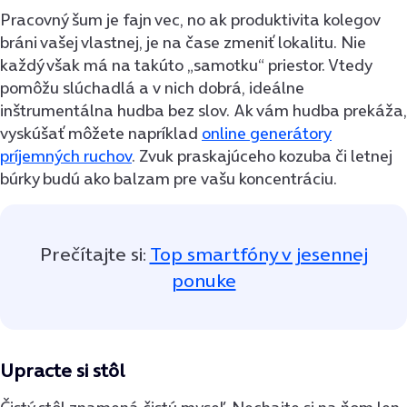
Pracovný šum je fajn vec, no ak produktivita kolegov
bráni vašej vlastnej, je na čase zmeniť lokalitu. Nie
každý však má na takúto „samotku“ priestor. Vtedy
pomôžu slúchadlá a v nich dobrá, ideálne
inštrumentálna hudba bez slov. Ak vám hudba prekáža,
vyskúšať môžete napríklad
online generátory
príjemných ruchov
. Zvuk praskajúceho kozuba či letnej
búrky budú ako balzam pre vašu koncentráciu.
Prečítajte si:
Top smartfóny v jesennej
ponuke
Upracte si stôl