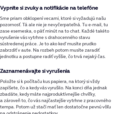
Vypnite si zvuky a notifikácie na telefóne
Sme priam obklopení vecami, ktoré si vyžadujú našu
pozornosť. Tá ale nie je nevyčerpateľná. Tu e-mail, tu
zase esemeska, o päť minút na to chat. Každé takéto
vyrušenie vás vytrhne s drahocenného stavu
sústredenej práce. Je to ako keď musíte prudko
zabrzdiť v aute. Na rozbeh potom musíte zaradiť
jednotku a postupne radiť vyššie, čo trvá nejaký čas.
Zaznamenávajte si vyrušenia
Položte si k počítaču kus papiera, na ktorý si vždy
zapíšete, čo a kedy vás vyrušilo. Na konci dňa jednak
zbadáte, kedy máte najproduktívnejšie chvíľky,
a zároveň to, čo vás najčastejšie vytrhne z pracovného
tempa. Potom už stačí mať len dostatočne pevnú vôľu
na odstránenie nedostatkov.