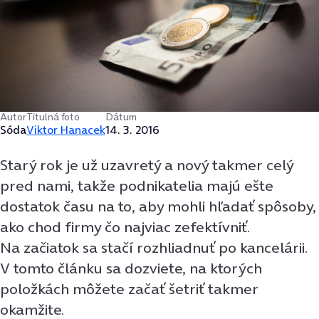
Autor
Titulná foto
Dátum
Sóda
Viktor Hanacek
14. 3. 2016
Starý rok je už uzavretý a nový takmer celý
pred nami, takže podnikatelia majú ešte
dostatok času na to, aby mohli hľadať spôsoby,
ako chod firmy čo najviac zefektívniť.
Na začiatok sa stačí rozhliadnuť po kancelárii.
V tomto článku sa dozviete, na ktorých
položkách môžete začať šetriť takmer
okamžite.