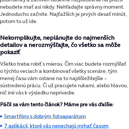
nebudete mať asi nikdy. Nehľadajte správny moment.
Jednoducho začnite. Najťažších je prvých desať minút,
potom to už ide.
Nekomplikujte, neplánujte do najmenších
detailov a nerozmýšľajte, čo všetko sa môže
pokaziť
Všetko treba robiť s mierou. Čím viac budete rozmýšľať
o týchto veciach a kombinovať všetky scenáre, tým
menej času vám ostane na to najdôležitejšie –
sústredenú prácu. Či už pracujete rukami, alebo hlavou,
nič iné vás k výsledku neprivedie.
Páčil sa vám tento článok? Máme pre vás ďalšie:
Smartfóny s dobrým fotoaparátom
7 aplikácií, ktoré vás nenechajú mrhať časom