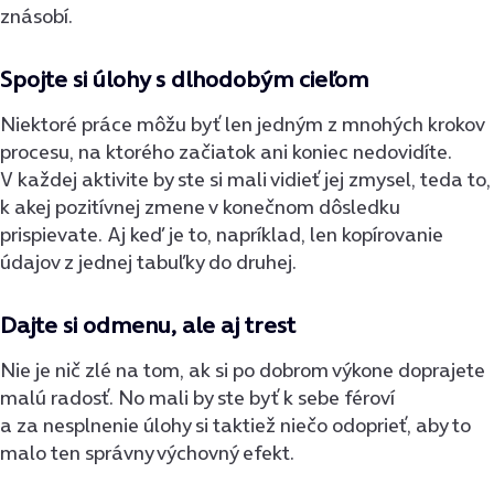
znásobí.
Spojte si úlohy s dlhodobým cieľom
Niektoré práce môžu byť len jedným z mnohých krokov
procesu, na ktorého začiatok ani koniec nedovidíte.
V každej aktivite by ste si mali vidieť jej zmysel, teda to,
k akej pozitívnej zmene v konečnom dôsledku
prispievate. Aj keď je to, napríklad, len kopírovanie
údajov z jednej tabuľky do druhej.
Dajte si odmenu, ale aj trest
Nie je nič zlé na tom, ak si po dobrom výkone doprajete
malú radosť. No mali by ste byť k sebe féroví
a za nesplnenie úlohy si taktiež niečo odoprieť, aby to
malo ten správny výchovný efekt.