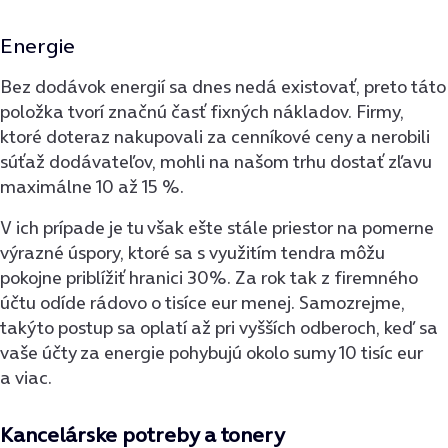
Energie
Bez dodávok energií sa dnes nedá existovať, preto táto
položka tvorí značnú časť fixných nákladov. Firmy,
ktoré doteraz nakupovali za cenníkové ceny a nerobili
súťaž dodávateľov, mohli na našom trhu dostať zľavu
maximálne 10 až 15 %.
V ich prípade je tu však ešte stále priestor na pomerne
výrazné úspory, ktoré sa s využitím tendra môžu
pokojne priblížiť hranici 30%. Za rok tak z firemného
účtu odíde rádovo o tisíce eur menej. Samozrejme,
takýto postup sa oplatí až pri vyšších odberoch, keď sa
vaše účty za energie pohybujú okolo sumy 10 tisíc eur
a viac.
Kancelárske potreby a tonery