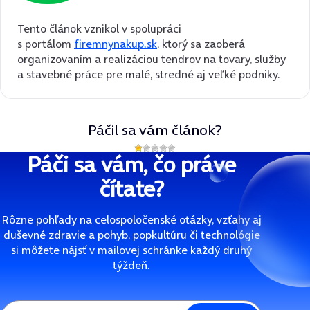
Tento článok vznikol v spolupráci
s portálom
firemnynakup.sk
, ktorý sa zaoberá
organizovaním a realizáciou tendrov na tovary, služby
a stavebné práce pre malé, stredné aj veľké podniky.
Páčil sa vám článok?
Páči sa vám, čo práve
čítate?
Rôzne pohľady na celospoločenské otázky, vzťahy aj
duševné zdravie a pohyb, popkultúru či technológie
si môžete nájsť v mailovej schránke každý druhý
týždeň.