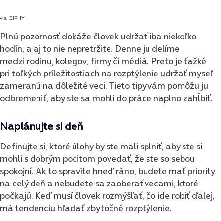
via GIPHY
Plnú pozornosť dokáže človek udržať iba niekoľko
hodín, a aj to nie nepretržite. Denne ju delíme
medzi rodinu, kolegov, firmy či médiá. Preto je ťažké
pri toľkých príležitostiach na rozptýlenie udržať myseľ
zameranú na dôležité veci. Tieto tipy vám pomôžu ju
odbremeniť, aby ste sa mohli do práce naplno zahĺbiť.
Naplánujte si deň
Definujte si, ktoré úlohy by ste mali splniť, aby ste si
mohli s dobrým pocitom povedať, že ste so sebou
spokojní. Ak to spravíte hneď ráno, budete mať priority
na celý deň a nebudete sa zaoberať vecami, ktoré
počkajú. Keď musí človek rozmýšľať, čo ide robiť ďalej,
má tendenciu hľadať zbytočné rozptýlenie.