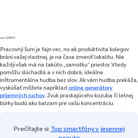
via GIPHY
Pracovný šum je fajn vec, no ak produktivita kolegov
bráni vašej vlastnej, je na čase zmeniť lokalitu. Nie
každý však má na takúto „samotku“ priestor. Vtedy
pomôžu slúchadlá a v nich dobrá, ideálne
inštrumentálna hudba bez slov. Ak vám hudba prekáža,
vyskúšať môžete napríklad
online generátory
príjemných ruchov
. Zvuk praskajúceho kozuba či letnej
búrky budú ako balzam pre vašu koncentráciu.
Prečítajte si:
Top smartfóny v jesennej
ponuke