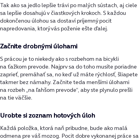
Tak ako sa jedlo lepšie trávi po malých sústach, aj ciele
sa lepšie dosahujú v čiastkových krokoch. S každou
dokončenou úlohou sa dostaví príjemný pocit
napredovania, ktorý vás poženie ešte ďalej.
Začnite drobnými úlohami
S prácou je to niekedy ako s rozbehom na bicykli
na ťažkom prevode. Najprv sa do toho musíte poriadne
zaprieť, premáhať sa, no keď už máte rýchlosť, šliapete
takmer bez námahy. Začnite teda menšími úlohami
na rozbeh „na ľahšom prevode“, aby ste plynulo prešli
na tie väčšie.
Urobte si zoznam hotových úloh
Každá položka, ktorá naň pribudne, bude ako malá
odmena pre váš mozog. Pocit dobre vykonanej práce sa