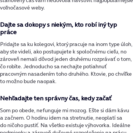
stanovený čas vám nedovolia navštíviť najpopulárnejšie
voľnočasové weby.
Dajte sa dokopy s niekým, kto robí iný typ
práce
Pridajte sa ku kolegovi, ktorý pracuje na inom type úloh,
aby ste videli, ako postupujete k spoločnému cieľu, no
zároveň nemali dôvod jeden druhému rozprávať o tom,
čo robíte. Jednoducho sa nechajte potiahnuť
pracovným nasadením toho druhého. Ktovie, po chvíľke
to možno bude naopak.
Nehľadajte ten správny čas, kedy začať
Som po obede, nefunguje mi mozog. Ešte si dám kávu
a začnem. O hodinu idem na stretnutie, neoplatí sa
do ničoho pustiť. Na všetko existuje výhovorka. Ideálne
podmienky a zároveň duševné rozpoloženie na prácu