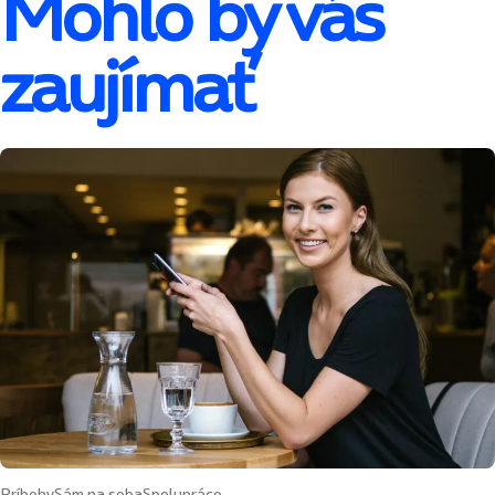
Mohlo by vás
zaujímať
Príbehy
Sám na seba
Spolupráce