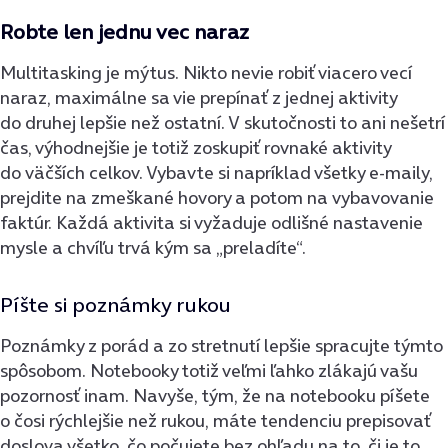
Robte len jednu vec naraz
Multitasking je mýtus. Nikto nevie robiť viacero vecí
naraz, maximálne sa vie prepínať z jednej aktivity
do druhej lepšie než ostatní. V skutočnosti to ani nešetrí
čas, výhodnejšie je totiž zoskupiť rovnaké aktivity
do väčších celkov. Vybavte si napríklad všetky e-maily,
prejdite na zmeškané hovory a potom na vybavovanie
faktúr. Každá aktivita si vyžaduje odlišné nastavenie
mysle a chvíľu trvá kým sa „preladíte“.
Píšte si poznámky rukou
Poznámky z porád a zo stretnutí lepšie spracujte týmto
spôsobom. Notebooky totiž veľmi ľahko zlákajú vašu
pozornosť inam. Navyše, tým, že na notebooku píšete
o čosi rýchlejšie než rukou, máte tendenciu prepisovať
doslova všetko, čo počujete bez ohľadu na to, či je to