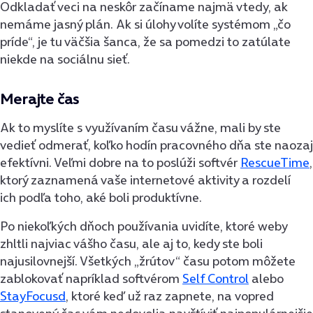
Odkladať veci na neskôr začíname najmä vtedy, ak
nemáme jasný plán. Ak si úlohy volíte systémom „čo
príde“, je tu väčšia šanca, že sa pomedzi to zatúlate
niekde na sociálnu sieť.
Merajte čas
Ak to myslíte s využívaním času vážne, mali by ste
vedieť odmerať, koľko hodín pracovného dňa ste naozaj
efektívni. Veľmi dobre na to poslúži softvér
RescueTime
,
ktorý zaznamená vaše internetové aktivity a rozdelí
ich podľa toho, aké boli produktívne.
Po niekoľkých dňoch používania uvidíte, ktoré weby
zhltli najviac vášho času, ale aj to, kedy ste boli
najusilovnejší. Všetkých „žrútov“ času potom môžete
zablokovať napríklad softvérom
Self Control
alebo
StayFocusd
, ktoré keď už raz zapnete, na vopred