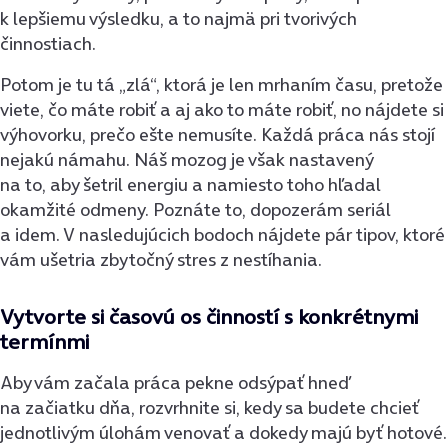
k lepšiemu výsledku, a to najmä pri tvorivých
činnostiach.
Potom je tu tá „zlá“, ktorá je len mrhaním času, pretože
viete, čo máte robiť a aj ako to máte robiť, no nájdete si
výhovorku, prečo ešte nemusíte. Každá práca nás stojí
nejakú námahu. Náš mozog je však nastavený
na to, aby šetril energiu a namiesto toho hľadal
okamžité odmeny. Poznáte to, dopozerám seriál
a idem. V nasledujúcich bodoch nájdete pár tipov, ktoré
vám ušetria zbytočný stres z nestíhania.
Vytvorte si časovú os činností s konkrétnymi
termínmi
Aby vám začala práca pekne odsýpať hneď
na začiatku dňa, rozvrhnite si, kedy sa budete chcieť
jednotlivým úlohám venovať a dokedy majú byť hotové.