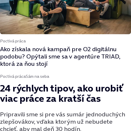
Poctivá práca
Ako získala nová kampaň pre O2 digitálnu
podobu? Opýtali sme sa v agentúre TRIAD,
ktorá za ňou stojí
Poctivá práca
Sám na seba
24 rýchlych tipov, ako urobiť
viac práce za kratší čas
Pripravili sme si pre vás sumár jednoduchých
zlepšovákov, vďaka ktorým už nebudete
chcieť, aby mal deň 30 hodín.