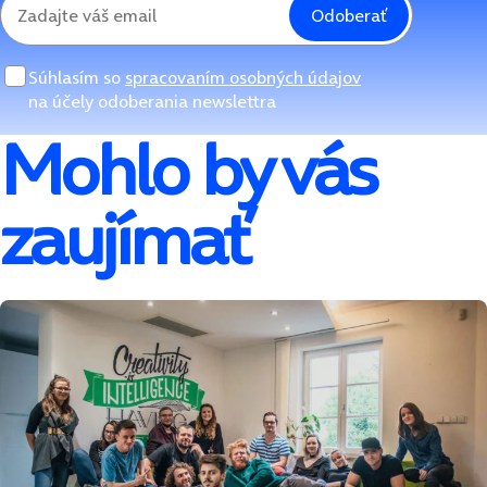
Odoberať
Súhlasím so
spracovaním osobných údajov
na účely odoberania newslettra
Mohlo by vás
zaujímať