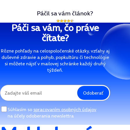
Páčil sa vám článok?
Páči sa vám, čo práve
čítate?
Rôzne pohľady na celospoločenské otázky, vzťahy aj
duševné zdravie a pohyb, popkultúru či technológie
si môžete nájsť v mailovej schránke každý druhý
týždeň.
Odoberať
Súhlasím so
spracovaním osobných údajov
na účely odoberania newslettra