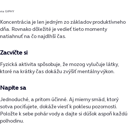
via GIPHY
Koncentrácia je len jedným zo základov produktívneho
dňa. Rovnako dôležité je vedieť tieto momenty
natiahnuť na čo najdlhší čas.
Zacvičte si
Fyzická aktivita spôsobuje, že mozog
vylučuje látky,
ktoré na krátky čas dokážu zvýšiť mentálny výkon.
Napite sa
Jednoduché, a pritom účinné. Aj mierny smäd, ktorý
sotva pociťujete, dokáže viesť k poklesu pozornosti.
Položte k sebe pohár vody a dajte si dúšok aspoň každú
polhodinu.