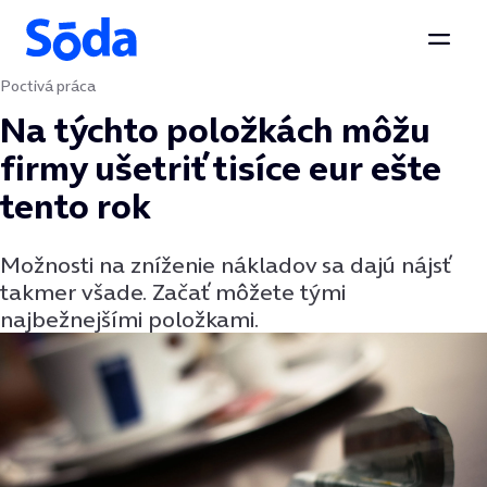
Otvor
Poctivá práca
Preskočiť na obsah
Na týchto položkách môžu
firmy ušetriť tisíce eur ešte
tento rok
Možnosti na zníženie nákladov sa dajú nájsť
takmer všade. Začať môžete tými
najbežnejšími položkami.