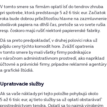
V tomto smere sa firmám oplatí ísť do tendrov zhruba
pri spotrebe, ktorá predstavuje 5 až 6 tisíc eur. Začiatok
roka bude dobrou príležitosťou hlavne na zazmluvnenie
dodávok papiera na dlhší čas, pretože sa vo svete rušia
resp. čoskoro majú rušiť niektoré papierenské fabriky.
Dá sa preto predpokladať, v druhej polovici roka už
pôjdu ceny týchto komodít hore. Zvážiť opatrenia
v tomto smere by mali všetky firmy podnikajúce
v náročnom administratívnom prostredí, ako napríklad
účtovné a právnické firmy, prípadne reklamné agentúry
a grafické štúdiá.
Upratovacie služby
Ak sa vaše náklady pri tejto položke pohybujú okolo
5 až 6 tisíc eur, aj tieto služby sa už oplatí obstarávať’
prostredníctvom tendra. Oplatí sa to najmä výrobným