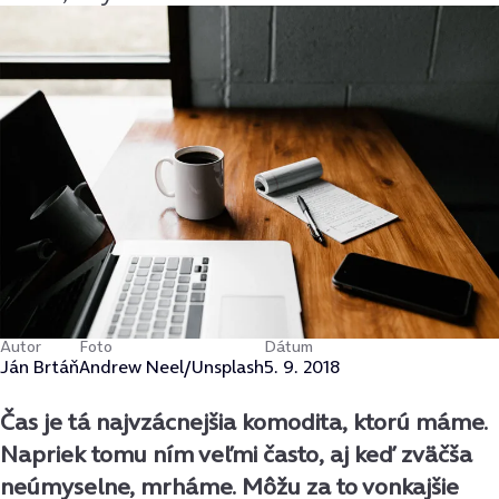
Autor
Foto
Dátum
Ján Brtáň
Andrew Neel/Unsplash
5. 9. 2018
Čas je tá najvzácnejšia komodita, ktorú máme.
Napriek tomu ním veľmi často, aj keď zväčša
neúmyselne, mrháme. Môžu za to vonkajšie