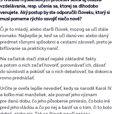
vzdelávania, resp. učenia sa, ktorej sa dlhodobo
venujete. Aký postup by ste odporučili človeku, ktorý si
musí pomerne rýchlo osvojiť niečo nové?
Či je to mladý, alebo starší človek, mozog sa učí stále
rovnako. Najlepšie je, keď sa učí danú vec alebo daný
predmet rôznymi spôsobmi a cestami zároveň, preto je
bifľovanie sa prakticky nanič.
Na začiatok stačí získať nejaké základné fakty
a potom o nich začať hovoriť, porovnávať ich, dávať
do súvislostí a pokúsiť sa o nich debatovať, ba dokonca
rovno prednášať.
Určite je oveľa lepšie nevedieť, kedy sa narodil Karol IV.
a koľko mal manželiek, ale poznať jeho význam
pre danú dobu, čo jeho pôsobenie prinieslo, čo bolo iné
pred jeho vládou a čo po nej a baviť sa o tom, či to bolo
dobré, alebo nie. Tak sa človek naučí najviac.