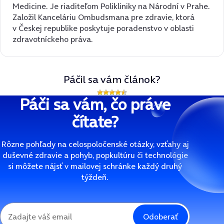
Medicine. Je riaditeľom Polikliniky na Národní v Prahe.
Založil Kanceláriu Ombudsmana pre zdravie, ktorá
v Českej republike poskytuje poradenstvo v oblasti
zdravotníckeho práva.
Páčil sa vám článok?
Páči sa vám, čo práve
čítate?
Rôzne pohľady na celospoločenské otázky, vzťahy aj
duševné zdravie a pohyb, popkultúru či technológie
si môžete nájsť v mailovej schránke každý druhý
týždeň.
Odoberať