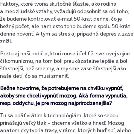
Faktory, ktoré tvoria skutočné šťastie, ako rodina
a medziľudské vzťahy, vyžadujú odosobniť sa od toho,
že budeme kontrolovať e-mail 50-krát denne, čo je
bežný počet, ale namiesto toho budeme spolu 50-krát
denne hovoriť. A tým sa stres aj prípadná depresia zase
zníži.
Preto aj naši rodičia, ktorí museli čeliť 2. svetovej vojne
či komunizmu, na tom boli preukázateľne lepšie a boli
šťastnejší, než sme my, a my sme zase šťastnejší ako
naše deti, čo sa musí zmeniť.
Bežne hovoríme, že potrebujeme na chvíľku vypnúť,
akoby sme chceli vypnúť mozog. Aká forma vypnutia,
resp. oddychu, je pre mozog najprirodzenejšia?
Tu sa opäť vrátim k technológiám, ktoré so sebou
prinášajú veľký tlak – chceme všetko a hneď. Mozog
anatomicky tvoria trasy, v rámci ktorých buď spí, alebo