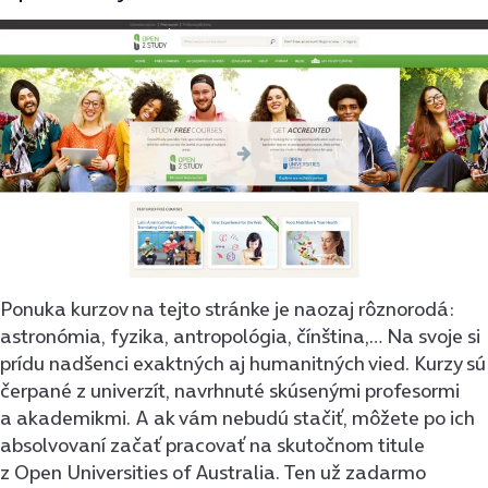
Ponuka kurzov na tejto stránke je naozaj rôznorodá:
astronómia, fyzika, antropológia, čínština,… Na svoje si
prídu nadšenci exaktných aj humanitných vied. Kurzy sú
čerpané z univerzít, navrhnuté skúsenými profesormi
a akademikmi. A ak vám nebudú stačiť, môžete po ich
absolvovaní začať pracovať na skutočnom titule
z Open Universities of Australia. Ten už zadarmo