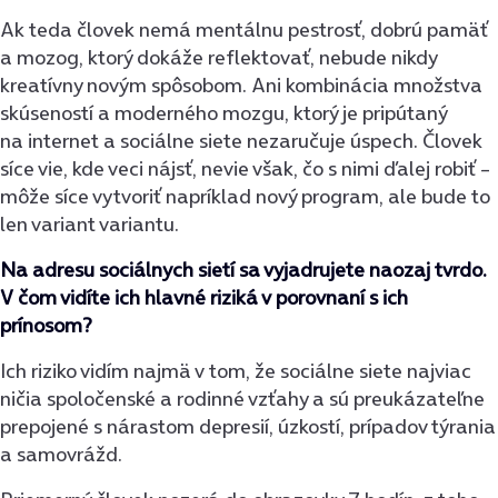
Ak teda človek nemá mentálnu pestrosť, dobrú pamäť
a mozog, ktorý dokáže reflektovať, nebude nikdy
kreatívny novým spôsobom. Ani kombinácia množstva
skúseností a moderného mozgu, ktorý je pripútaný
na internet a sociálne siete nezaručuje úspech. Človek
síce vie, kde veci nájsť, nevie však, čo s nimi ďalej robiť –
môže síce vytvoriť napríklad nový program, ale bude to
len variant variantu.
Na adresu sociálnych sietí sa vyjadrujete naozaj tvrdo.
V čom vidíte ich hlavné riziká v porovnaní s ich
prínosom?
Ich riziko vidím najmä v tom, že sociálne siete najviac
ničia spoločenské a rodinné vzťahy a sú preukázateľne
prepojené s nárastom depresií, úzkostí, prípadov týrania
a samovrážd.