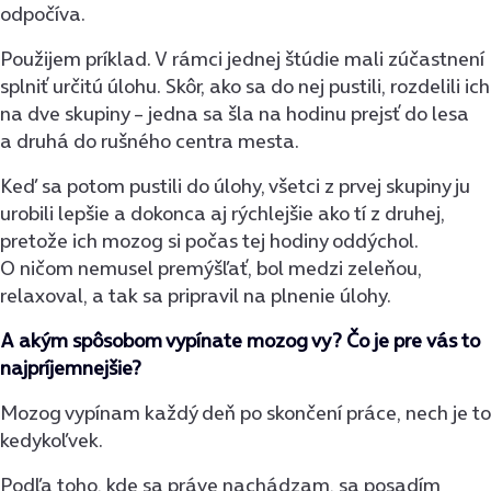
odpočíva.
Použijem príklad. V rámci jednej štúdie mali zúčastnení
splniť určitú úlohu. Skôr, ako sa do nej pustili, rozdelili ich
na dve skupiny – jedna sa šla na hodinu prejsť do lesa
a druhá do rušného centra mesta.
Keď sa potom pustili do úlohy, všetci z prvej skupiny ju
urobili lepšie a dokonca aj rýchlejšie ako tí z druhej,
pretože ich mozog si počas tej hodiny oddýchol.
O ničom nemusel premýšľať, bol medzi zeleňou,
relaxoval, a tak sa pripravil na plnenie úlohy.
A akým spôsobom vypínate mozog vy? Čo je pre vás to
najpríjemnejšie?
Mozog vypínam každý deň po skončení práce, nech je to
kedykoľvek.
Podľa toho, kde sa práve nachádzam, sa posadím