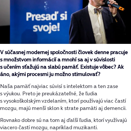
V súčasnej modernej spoločnosti človek denne pracuje
s množstvom informácií a mnohí sa aj v súvislosti
s učením sťažujú na slabú pamäť. Existuje vôbec? Ak
áno, akými procesmi ju možno stimulovať?
Naša pamäť najviac súvisí s intelektom a ten zase
s výukou. Preto je preukázateľné, že ľudia
s vysokoškolským vzdelaním, ktorí používajú viac častí
mozgu, majú menší sklon k strate pamäti aj demencii.
Rovnako dobre sú na tom aj ďalší ľudia, ktorí využívajú
viacero častí mozgu, napríklad muzikanti.