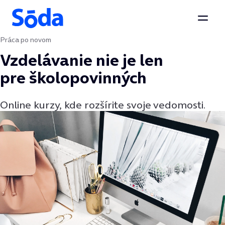
Otvor
Práca po novom
Preskočiť na obsah
Vzdelávanie nie je len
pre školopovinných
Online kurzy, kde rozšírite svoje vedomosti.