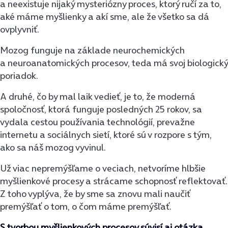
a neexistuje nijaký mysteriózny proces, ktorý ručí za to,
aké máme myšlienky a akí sme, ale že všetko sa dá
ovplyvniť.
Mozog funguje na základe neurochemických
a neuroanatomických procesov, teda má svoj biologický
poriadok.
A druhé, čo by mal laik vedieť, je to, že moderná
spoločnosť, ktorá funguje posledných 25 rokov, sa
vydala cestou používania technológií, prevažne
internetu a sociálnych sietí, ktoré sú v rozpore s tým,
ako sa náš mozog vyvinul.
Už viac nepremýšľame o veciach, netvoríme hlbšie
myšlienkové procesy a strácame schopnosť reflektovať.
Z toho vyplýva, že by sme sa znovu mali naučiť
premýšľať o tom, o čom máme premýšľať.
S tvorbou myšlienkových procesov súvisí aj otázka