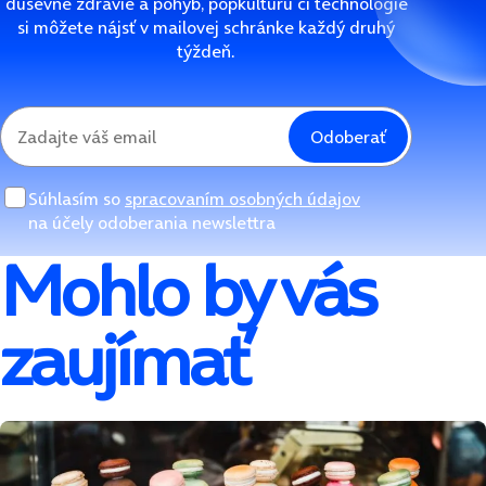
duševné zdravie a pohyb, popkultúru či technológie
si môžete nájsť v mailovej schránke každý druhý
týždeň.
Odoberať
Súhlasím so
spracovaním osobných údajov
na účely odoberania newslettra
Mohlo by vás
zaujímať