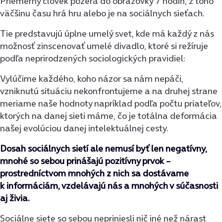
Priemerný človek pozerá do obrazovky 7 hodín, z toho
väčšinu času hrá hru alebo je na sociálnych sieťach.
Tie predstavujú úplne umelý svet, kde má každý z nás
možnosť zinscenovať umelé divadlo, ktoré si režíruje
podľa neprirodzených sociologických pravidiel:
Vylúčime každého, koho názor sa nám nepáči,
vzniknutú situáciu nekonfrontujeme a na druhej strane
meriame naše hodnoty napríklad podľa počtu priateľov,
ktorých na danej sieti máme, čo je totálna deformácia
našej evolúciou danej intelektuálnej cesty.
Dosah sociálnych sietí ale nemusí byť len negatívny,
mnohé so sebou prinášajú pozitívny prvok –
prostredníctvom mnohých z nich sa dostávame
k informáciám, vzdelávajú nás a mnohých v súčasnosti
aj živia.
Sociálne siete so sebou nepriniesli nič iné než nárast