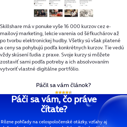
Skillshare má v ponuke vyše 16 000 kurzov cez e-
mailový marketing, lekcie varenia od šéfkuchárov až
po tvorbu elektronickej hudby. Všetky sú však platené
a ceny sa pohybujú podľa konkrétnych kurzov. Tie vedú
vždy skúsení ľudia z praxe. Svoje kurzy si môžete
zostaviť sami podľa potreby a ich absolvovaním
vytvoriť vlastné digitálne portfólio.
Páčil sa vám článok?
Páči sa vám, čo práve
čítate?
Rôzne pohľady na celospoločenské otázky, vzťahy aj