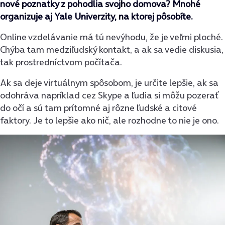
nové poznatky z pohodlia svojho domova? Mnohé
organizuje aj Yale Univerzity, na ktorej pôsobíte.
Online vzdelávanie má tú nevýhodu, že je veľmi ploché.
Chýba tam medziľudský kontakt, a ak sa vedie diskusia,
tak prostredníctvom počítača.
Ak sa deje virtuálnym spôsobom, je určite lepšie, ak sa
odohráva napríklad cez Skype a ľudia si môžu pozerať
do očí a sú tam prítomné aj rôzne ľudské a citové
faktory. Je to lepšie ako nič, ale rozhodne to nie je ono.