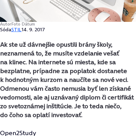
Autor
Foto
Dátum
Sóda
STIL
14. 9. 2017
Ak ste už dávnejšie opustili brány školy,
neznamená to, že musíte vzdelanie vešať
na klinec. Na internete sú miesta, kde sa
bezplatne, prípadne za poplatok dostanete
k hodnotným kurzom a naučíte sa nové veci.
Odmenou vám často nemusia byť len získané
vedomosti, ale aj uznávaný diplom či certifikát
zo svetoznámej inštitúcie. Je to teda niečo,
do čoho sa oplatí investovať.
Open2Study