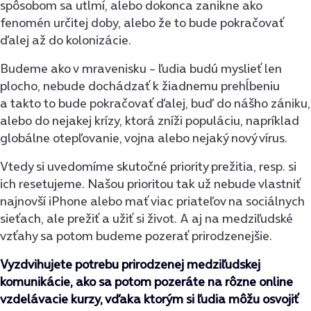
spôsobom sa utlmí, alebo dokonca zanikne ako
fenomén určitej doby, alebo že to bude pokračovať
ďalej až do kolonizácie.
Budeme ako v mravenisku – ľudia budú myslieť len
plocho, nebude dochádzať k žiadnemu prehĺbeniu
a takto to bude pokračovať ďalej, buď do nášho zániku,
alebo do nejakej krízy, ktorá zníži populáciu, napríklad
globálne otepľovanie, vojna alebo nejaký nový vírus.
Vtedy si uvedomíme skutočné priority prežitia, resp. si
ich resetujeme. Našou prioritou tak už nebude vlastniť
najnovší iPhone alebo mať viac priateľov na sociálnych
sieťach, ale prežiť a užiť si život. A aj na medziľudské
vzťahy sa potom budeme pozerať prirodzenejšie.
Vyzdvihujete potrebu prirodzenej medziľudskej
komunikácie, ako sa potom pozeráte na rôzne online
vzdelávacie kurzy, vďaka ktorým si ľudia môžu osvojiť