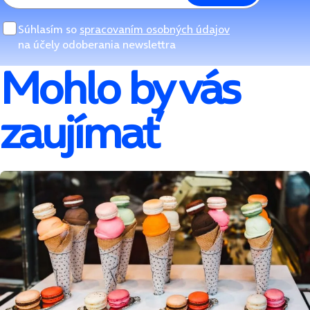
Súhlasím so
spracovaním osobných údajov
na účely odoberania newslettra
Mohlo by vás
zaujímať