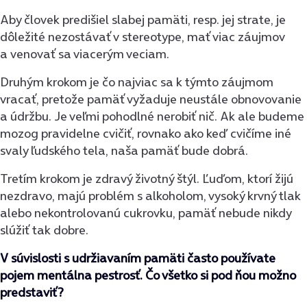
Aby človek predišiel slabej pamäti, resp. jej strate, je
dôležité nezostávať v stereotype, mať viac záujmov
a venovať sa viacerým veciam.
Druhým krokom je čo najviac sa k týmto záujmom
vracať, pretože pamäť vyžaduje neustále obnovovanie
a údržbu. Je veľmi pohodlné nerobiť nič. Ak ale budeme
mozog pravidelne cvičiť, rovnako ako keď cvičíme iné
svaly ľudského tela, naša pamäť bude dobrá.
Tretím krokom je zdravý životný štýl. Ľuďom, ktorí žijú
nezdravo, majú problém s alkoholom, vysoký krvný tlak
alebo nekontrolovanú cukrovku, pamäť nebude nikdy
slúžiť tak dobre.
V súvislosti s udržiavaním pamäti často používate
pojem mentálna pestrosť. Čo všetko si pod ňou možno
predstaviť?