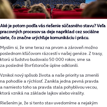
Aké je potom podľa vás riešenie súčasného stavu? Veľa
pracovných procesov sa deje napríklad cez sociálne
siete, čo značne urýchľuje komunikáciu i prácu.
Myslím si, že sme teraz na prvom a zároveň možno
poslednom kľúčovom rázcestí v našej genéze. Z trasy,
ktorú si ľudstvo budovalo 50 000 rokov, sme sa
za posledné štvrťstoročie úplne odklonili.
Vznikol nový spôsob života a naše priority sa zmenili
na pohodlie a rýchlosť. Zanikla jedna pevná pravda
a namiesto toho sa pravda stala pohyblivou vecou,
ktorá vzniká na základe lajkov alebo virality.
Riešením je, že si tento stav uvedomíme a nejakým