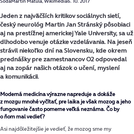
Sóda
Martin Matula, Wikimedia
6. 10. 2017
Jeden z najväčších kritikov sociálnych sietí,
český neurológ Martin Jan Stránský pôsobiaci
aj na prestížnej americkej Yale University, sa už
dlhodobo venuje otázke vzdelávania. Na jeseň
strávil niekoľko dní na Slovensku, kde okrem
prednášky pre zamestnancov O2 odpovedal
aj na zopár našich otázok o učení, myslení
a komunikácii.
Moderná medicína výrazne napreduje a dokáže
z mozgu mnohé vyčítať, pre laika je však mozog a jeho
fungovanie často pomerne veľká neznáma. Čo by
o ňom mal vedieť?
Asi najdôležitejšie je vedieť, že mozog sme my