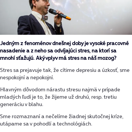
Jedným z fenoménov dnešnej doby je vysoké pracovné
nasadenie a z neho sa odvíjajúci stres, na ktorí sa
mnohí sťažujú. Aký vplyv má stres na náš mozog?
Stres sa prejavuje tak, že cítime depresiu a úzkosť, sme
nespokojní a nepokojní.
Hlavným dôvodom nárastu stresu najmä v prípade
mladých ľudí je to, že žijeme už druhú, resp. tretiu
generáciu v blahu.
Sme rozmaznaní a nečelíme žiadnej skutočnej kríze,
utápame sa v pohodlí a technológiách.