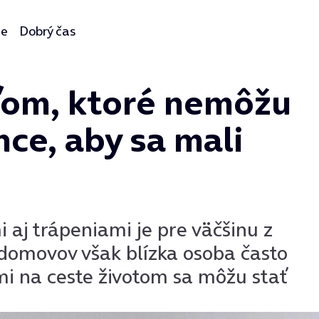
ie
Dobrý čas
om, ktoré nemôžu
hce, aby sa mali
 aj trápeniami je pre väčšinu z
domovov však blízka osoba často
i na ceste životom sa môžu stať