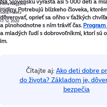
Na Slovensku vyrastá asi 5 000 detí a m
Petra Nagyová
Foto
rodiny. Potrebujú blízkeho človeka, ktor
Soňa Maletz
dôverovať, oprieť sa oňho v ťažkých chvíľ
Dátum
17. 12. 2020
a plnohodnotne s ním tráviť čas.
Program
a mladých ľudí s dobrovoľníkmi, ktorí sú 
im.
Čítajte aj:
Ako deti dobre pr
do života? Základom je, dôver
bezpečia