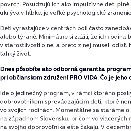
povrch. Posudzujú ich ako impulzívne deti plné 
ukrýva v hĺbke, je veľké psychologické zranenie
Deti vyrastajúce v centrách boli často zanedb
alebo týrané. Minimálne si zažili, že ich rodina
v starostlivosti o ne, a preto z nej museli odísť.
ľahký život.
Dnes pôsobíte ako odborná garantka progra
pri občianskom združení PRO VIDA. Čo je jeho 
Ide o jedinečný program, v rámci ktorého po
dobrovoľníkom sprevádzajúcim deti, ktoré ne
vo svojich rodinách. Momentálne sa staráme o
na západnom Slovensku, pričom vo viacerých 
na svojho dobrovoľníka ešte čakajú. V decembri