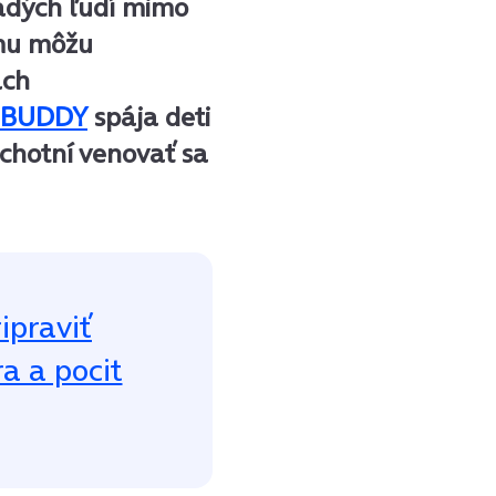
ladých ľudí mimo
ému môžu
ach
 BUDDY
spája deti
ochotní venovať sa
ipraviť
a a pocit