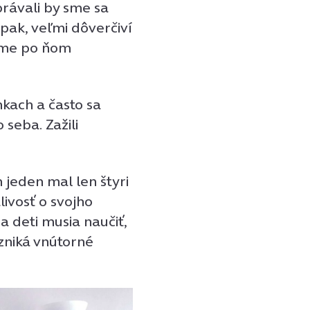
správali by sme sa
pak, veľmi dôverčiví
 sme po ňom
nkach a často sa
seba. Zažili
jeden mal len štyri
livosť o svojho
a deti musia naučiť,
vzniká vnútorné