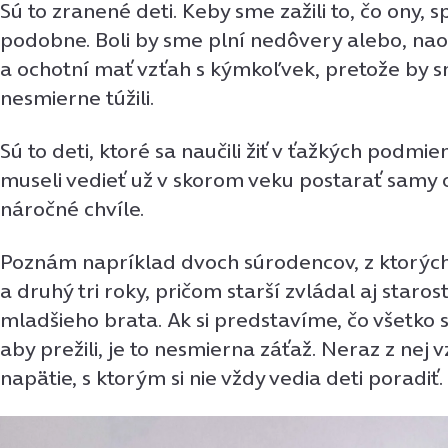
Sú to zranené deti. Keby sme zažili to, čo ony, 
podobne. Boli by sme plní nedôvery alebo, nao
a ochotní mať vzťah s kýmkoľvek, pretože by
nesmierne túžili.
Sú to deti, ktoré sa naučili žiť v ťažkých podmie
museli vedieť už v skorom veku postarať samy o 
náročné chvíle.
Poznám napríklad dvoch súrodencov, z ktorých 
a druhý tri roky, pričom starší zvládal aj starost
mladšieho brata. Ak si predstavíme, čo všetko s
aby prežili, je to nesmierna záťaž. Neraz z nej 
napätie, s ktorým si nie vždy vedia deti poradiť.