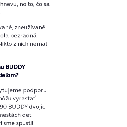
hnevu, no to, čo sa
.
ávané, zneužívané
 bola bezradná
 Nikto z nich nemal
mu BUDDY
cieľom?
skytujeme podporu
môžu vyrastať
 90 BUDDY dvojíc
mestách deti
 sme spustili