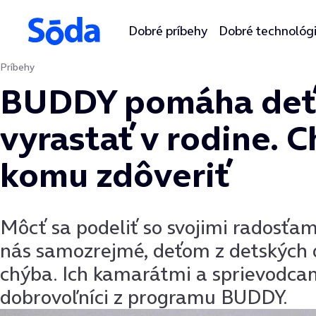
Dobré príbehy
Dobré technológ
Príbehy
Preskočiť na obsah
BUDDY pomáha deť
vyrastať v rodine. C
komu zdôveriť
Môcť sa podeliť so svojimi radosťami
nás samozrejmé, deťom z detských 
chýba. Ich kamarátmi a sprievodcam
dobrovoľníci z programu BUDDY.