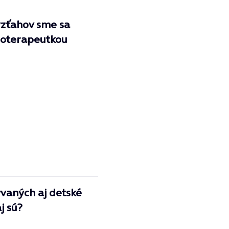
vzťahov sme sa
hoterapeutkou
zývaných aj detské
j sú?