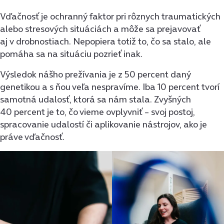
Vďačnosť je ochranný faktor pri rôznych traumatických
alebo stresových situáciách a môže sa prejavovať
aj v drobnostiach. Nepopiera totiž to, čo sa stalo, ale
pomáha sa na situáciu pozrieť inak.
Výsledok nášho prežívania je z 50 percent daný
genetikou a s ňou veľa nespravíme. Iba 10 percent tvorí
samotná udalosť, ktorá sa nám stala. Zvyšných
40 percent je to, čo vieme ovplyvniť – svoj postoj,
spracovanie udalostí či aplikovanie nástrojov, ako je
práve vďačnosť.