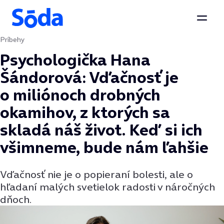
Otvor
Príbehy
Preskočiť na obsah
Psychologička Hana
Šándorová: Vďačnosť je
o miliónoch drobných
okamihov, z ktorých sa
skladá náš život. Keď si ich
všimneme, bude nám ľahšie
Vďačnosť nie je o popieraní bolesti, ale o
hľadaní malých svetielok radosti v náročných
dňoch.