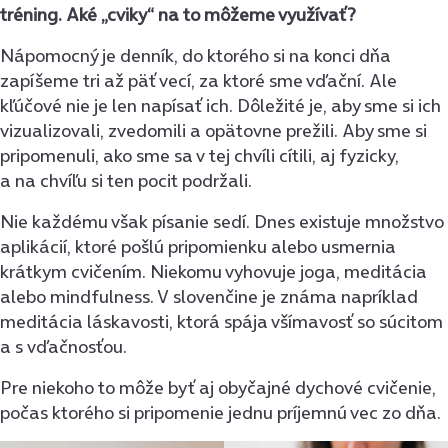
tréning. Aké „cviky“ na to môžeme využívať?
Nápomocný je denník, do ktorého si na konci dňa
zapíšeme tri až päť vecí, za ktoré sme vďační. Ale
kľúčové nie je len napísať ich. Dôležité je, aby sme si ich
vizualizovali, zvedomili a opätovne prežili. Aby sme si
pripomenuli, ako sme sa v tej chvíli cítili, aj fyzicky,
a na chvíľu si ten pocit podržali.
Nie každému však písanie sedí. Dnes existuje množstvo
aplikácií, ktoré pošlú pripomienku alebo usmernia
krátkym cvičením. Niekomu vyhovuje joga, meditácia
alebo mindfulness. V slovenčine je známa napríklad
meditácia láskavosti, ktorá spája všímavosť so súcitom
a s vďačnosťou.
Pre niekoho to môže byť aj obyčajné dychové cvičenie,
počas ktorého si pripomenie jednu príjemnú vec zo dňa.