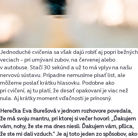
Jednoduché cvičenia sa však dajú robiť aj popri bežných
veciach – pri umývaní zubov, na červenej alebo
v autobuse. Stačí 30 sekúnd a už to má vplyv na našu
nervovú sústavu. Prípadne nemusíme písať list, ale
môžeme poslať krátku hlasovku. Podobne ako
pri cvičení, aj tu platí, že desať opakovaní je viac než
nula. Aj krátky moment vďačnosti je prínosný.
Herečka Eva Burešová v jednom rozhovore povedala,
že má svoju mantru, pri ktorej si večer hovorí: „Ďakujem
vám, nohy, že ste ma dnes niesli. Ďakujem vám, pľúca,
že ste mi dali vzduch.“ Je aj toto jeden zo spôsobov, ako