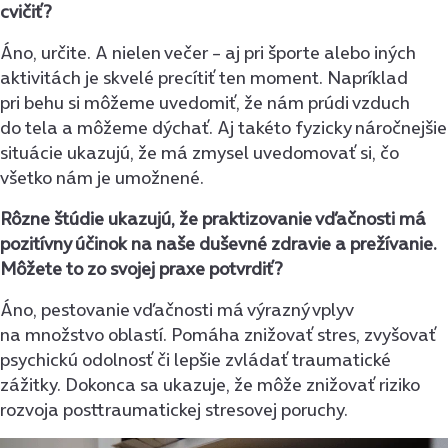
cvičiť?
Áno, určite. A nielen večer – aj pri športe alebo iných
aktivitách je skvelé precítiť ten moment. Napríklad
pri behu si môžeme uvedomiť, že nám prúdi vzduch
do tela a môžeme dýchať. Aj takéto fyzicky náročnejšie
situácie ukazujú, že má zmysel uvedomovať si, čo
všetko nám je umožnené.
Rôzne štúdie ukazujú, že praktizovanie vďačnosti má
pozitívny účinok na naše duševné zdravie a prežívanie.
Môžete to zo svojej praxe potvrdiť?
Áno, pestovanie vďačnosti má výrazný vplyv
na množstvo oblastí. Pomáha znižovať stres, zvyšovať
psychickú odolnosť či lepšie zvládať traumatické
zážitky. Dokonca sa ukazuje, že môže znižovať riziko
rozvoja posttraumatickej stresovej poruchy.