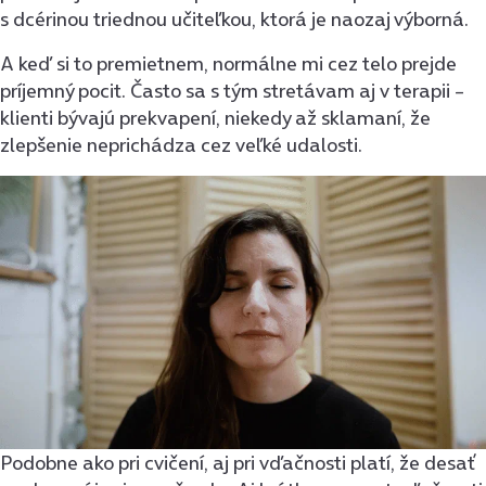
s dcérinou triednou učiteľkou, ktorá je naozaj výborná.
A keď si to premietnem, normálne mi cez telo prejde
príjemný pocit. Často sa s tým stretávam aj v terapii –
klienti bývajú prekvapení, niekedy až sklamaní, že
zlepšenie neprichádza cez veľké udalosti.
Podobne ako pri cvičení, aj pri vďačnosti platí, že desať