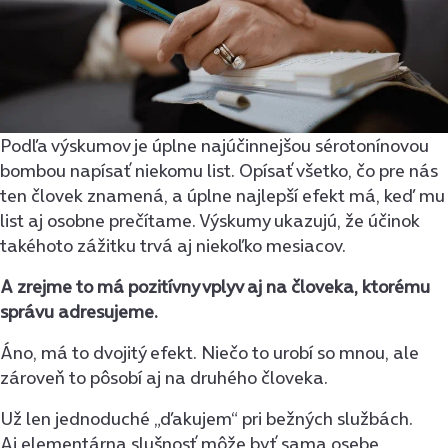
Podľa výskumov je úplne najúčinnejšou sérotonínovou
bombou napísať niekomu list. Opísať všetko, čo pre nás
ten človek znamená, a úplne najlepší efekt má, keď mu
list aj osobne prečítame. Výskumy ukazujú, že účinok
takéhoto zážitku trvá aj niekoľko mesiacov.
A zrejme to má pozitívny vplyv aj na človeka, ktorému
správu adresujeme.
Áno, má to dvojitý efekt. Niečo to urobí so mnou, ale
zároveň to pôsobí aj na druhého človeka.
Už len jednoduché „ďakujem“ pri bežných službách.
Aj elementárna slušnosť môže byť sama osebe