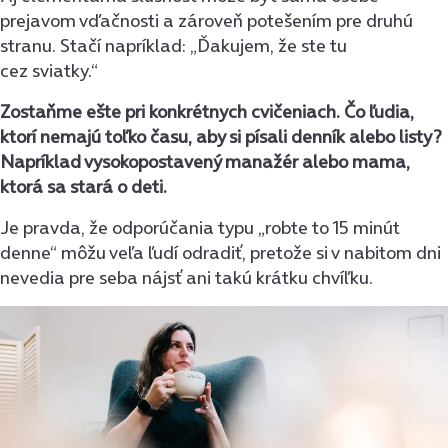
prejavom vďačnosti a zároveň potešením pre druhú
stranu. Stačí napríklad: „Ďakujem, že ste tu
cez sviatky.“
Zostaňme ešte pri konkrétnych cvičeniach. Čo ľudia,
ktorí nemajú toľko času, aby si písali denník alebo listy?
Napríklad vysokopostavený manažér alebo mama,
ktorá sa stará o deti.
Je pravda, že odporúčania typu „robte to 15 minút
denne“ môžu veľa ľudí odradiť, pretože si v nabitom dni
nevedia pre seba nájsť ani takú krátku chvíľku.