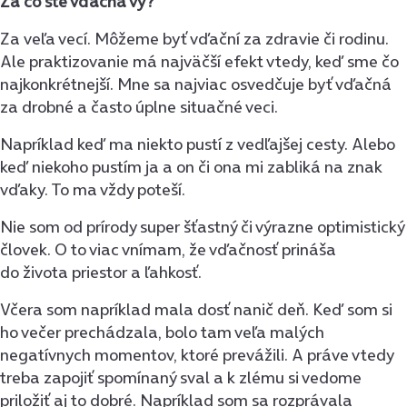
Za čo ste vďačná vy?
Za veľa vecí. Môžeme byť vďační za zdravie či rodinu.
Ale praktizovanie má najväčší efekt vtedy, keď sme čo
najkonkrétnejší. Mne sa najviac osvedčuje byť vďačná
za drobné a často úplne situačné veci.
Napríklad keď ma niekto pustí z vedľajšej cesty. Alebo
keď niekoho pustím ja a on či ona mi zabliká na znak
vďaky. To ma vždy poteší.
Nie som od prírody super šťastný či výrazne optimistický
človek. O to viac vnímam, že vďačnosť prináša
do života priestor a ľahkosť.
Včera som napríklad mala dosť nanič deň. Keď som si
ho večer prechádzala, bolo tam veľa malých
negatívnych momentov, ktoré prevážili. A práve vtedy
treba zapojiť spomínaný sval a k zlému si vedome
priložiť aj to dobré. Napríklad som sa rozprávala