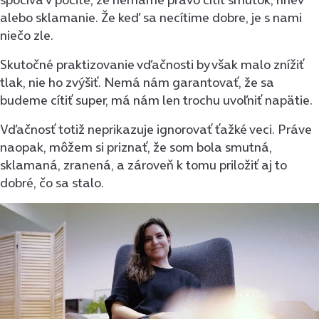
alebo sklamanie. Že keď sa necítime dobre, je s nami
niečo zle.
Skutočné praktizovanie vďačnosti by však malo znížiť
tlak, nie ho zvýšiť. Nemá nám garantovať, že sa
budeme cítiť super, má nám len trochu uvoľniť napätie.
Vďačnosť totiž neprikazuje ignorovať ťažké veci. Práve
naopak, môžem si priznať, že som bola smutná,
sklamaná, zranená, a zároveň k tomu priložiť aj to
dobré, čo sa stalo.