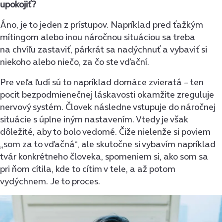
upokojiť?
Áno, je to jeden z prístupov. Napríklad pred ťažkým
mítingom alebo inou náročnou situáciou sa treba
na chvíľu zastaviť, párkrát sa nadýchnuť a vybaviť si
niekoho alebo niečo, za čo ste vďační.
Pre veľa ľudí sú to napríklad domáce zvieratá – ten
pocit bezpodmienečnej láskavosti okamžite zreguluje
nervový systém. Človek následne vstupuje do náročnej
situácie s úplne iným nastavením. Vtedy je však
dôležité, aby to bolo vedomé. Čiže nielenže si poviem
„som za to vďačná“, ale skutočne si vybavím napríklad
tvár konkrétneho človeka, spomeniem si, ako som sa
pri ňom cítila, kde to cítim v tele, a až potom
vydýchnem. Je to proces.