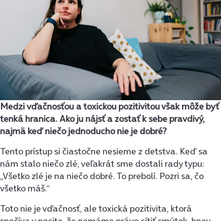
Medzi vďačnosťou a toxickou pozitivitou však môže byť
tenká hranica. Ako ju nájsť a zostať k sebe pravdivý,
najmä keď niečo jednoducho nie je dobré?
Tento prístup si čiastočne nesieme z detstva. Keď sa
nám stalo niečo zlé, veľakrát sme dostali rady typu:
„Všetko zlé je na niečo dobré. To prebolí. Pozri sa, čo
všetko máš.“
Toto nie je vďačnosť, ale toxická pozitivita, ktorá
spočíva v pocite, že nemáme právo cítiť smútok, hnev