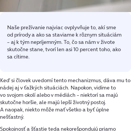
Naše prežívanie najviac ovplyvňuje to, akí sme
od prírody a ako sa staviame k rôznym situáciám
– aj k tým nepríjemným. To, čo sa nám v živote
skutočne stane, tvorí len asi 10 percent toho, ako
sa cítime.
Keď si človek uvedomí tento mechanizmus, dáva mu to
nádej aj v ťažkých situáciách. Napokon, vidíme to
vo svojom okolí alebo v médiách – niektorí sa majú
skutočne horšie, ale majú lepší životný postoj.
A naopak, niekto môže mať všetko a byť úplne
nešťastný.
Spokojnosť a šťastie teda nekorešpondujú priamo