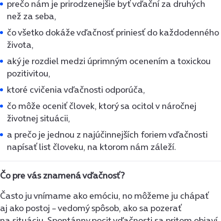
prečo nám je prirodzenejšie byť vďační za druhých
než za seba,
čo všetko dokáže vďačnosť priniesť do každodenného
života,
aký je rozdiel medzi úprimným ocenením a toxickou
pozitivitou,
ktoré cvičenia vďačnosti odporúča,
čo môže oceniť človek, ktorý sa ocitol v náročnej
životnej situácii,
a prečo je jednou z najúčinnejších foriem vďačnosti
napísať list človeku, na ktorom nám záleží.
Čo pre vás znamená vďačnosť?
Často ju vnímame ako emóciu, no môžeme ju chápať
aj ako postoj – vedomý spôsob, ako sa pozerať
na situáciu. Spontánny pocit vďačnosti sa pritom objaví