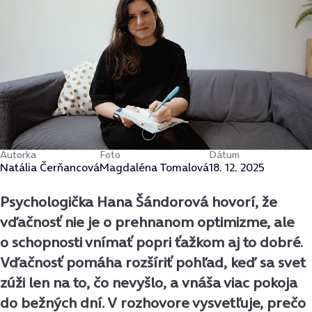
Autorka
Foto
Dátum
Natália Čerňancová
Magdaléna Tomalová
18. 12. 2025
Psychologička Hana Šándorová hovorí, že
vďačnosť nie je o prehnanom optimizme, ale
o schopnosti vnímať popri ťažkom aj to dobré.
Vďačnosť pomáha rozšíriť pohľad, keď sa svet
zúži len na to, čo nevyšlo, a vnáša viac pokoja
do bežných dní. V rozhovore vysvetľuje, prečo