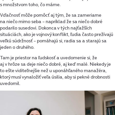
s množstvom toho, čo máme.
Vďačnosť môže pomôcť aj tým, že sa zameriame
na niečo mimo seba – napríklad že sa niečo dobré
podarilo susedovi. Dokonca v tých najťažších
situáciách, ako je vojnový konflikt, ľudia často prežívajú
veľkú súdržnosť – pomáhajú si, radia sa a starajú sa
jeden o druhého.
Tam je priestor na ľudskosť a uvedomenie si, že
aj v hrôze sa deje niečo dobré, aj keď malé. Niekedy je
to ešte viditeľnejšie než u uponáhľaného manažéra,
ktorý musí vynaložiť veľa úsilia, aby si pekné drobnosti
uvedomil.