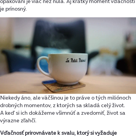
opakovaní je viac než nula. Aj krátky moment vďačnosti
je prínosný.
Niekedy áno, ale väčšinou je to práve o tých miliónoch
drobných momentov, z ktorých sa skladá celý život.
A keď si ich dokážeme všimnúť a zvedomiť, život sa
výrazne zľahčí.
Vďačnosť prirovnávate k svalu, ktorý si vyžaduje