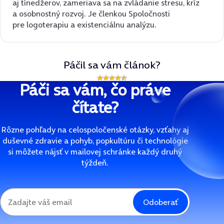
aj tínedžerov, zameriava sa na zvládanie stresu, kríz
a osobnostný rozvoj. Je členkou Spoločnosti
pre logoterapiu a existenciálnu analýzu.
Páčil sa vám článok?
Páči sa vám, čo práve
čítate?
Rôzne pohľady na celospoločenské otázky, vzťahy aj
duševné zdravie a pohyb, popkultúru či technológie
si môžete nájsť v mailovej schránke každý druhý
týždeň.
Odoberať