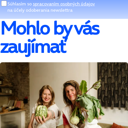
Súhlasím so
spracovaním osobných údajov
na účely odoberania newslettra
Mohlo by vás
zaujímať