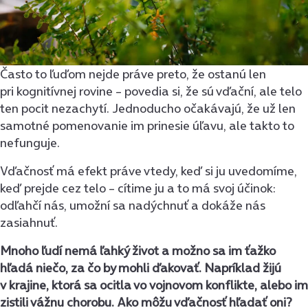
Často to ľuďom nejde práve preto, že ostanú len
pri kognitívnej rovine – povedia si, že sú vďační, ale telo
ten pocit nezachytí. Jednoducho očakávajú, že už len
samotné pomenovanie im prinesie úľavu, ale takto to
nefunguje.
Vďačnosť má efekt práve vtedy, keď si ju uvedomíme,
keď prejde cez telo – cítime ju a to má svoj účinok:
odľahčí nás, umožní sa nadýchnuť a dokáže nás
zasiahnuť.
Mnoho ľudí nemá ľahký život a možno sa im ťažko
hľadá niečo, za čo by mohli ďakovať. Napríklad žijú
v krajine, ktorá sa ocitla vo vojnovom konflikte, alebo im
zistili vážnu chorobu. Ako môžu vďačnosť hľadať oni?