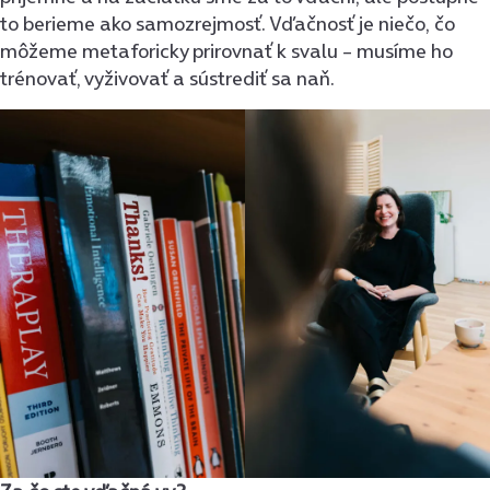
to berieme ako samozrejmosť. Vďačnosť je niečo, čo
môžeme metaforicky prirovnať k svalu – musíme ho
trénovať, vyživovať a sústrediť sa naň.